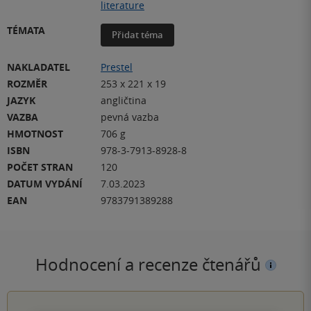
literature
TÉMATA
Přidat téma
NAKLADATEL
Prestel
ROZMĚR
253 x 221 x 19
JAZYK
angličtina
VAZBA
pevná vazba
HMOTNOST
706 g
ISBN
978-3-7913-8928-8
POČET STRAN
120
DATUM VYDÁNÍ
7.03.2023
EAN
9783791389288
Hodnocení a recenze čtenářů