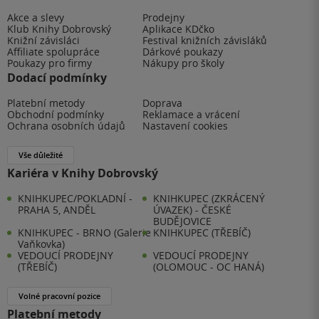
Akce a slevy
Prodejny
Klub Knihy Dobrovský
Aplikace KDčko
Knižní závisláci
Festival knižních závisláků
Affiliate spolupráce
Dárkové poukazy
Poukazy pro firmy
Nákupy pro školy
Dodací podmínky
Platební metody
Doprava
Obchodní podmínky
Reklamace a vrácení
Ochrana osobních údajů
Nastavení cookies
Vše důležité
Kariéra v Knihy Dobrovský
KNIHKUPEC/POKLADNÍ -
KNIHKUPEC (ZKRÁCENÝ
PRAHA 5, ANDĚL
ÚVAZEK) - ČESKÉ
BUDĚJOVICE
KNIHKUPEC - BRNO (Galerie
KNIHKUPEC (TŘEBÍČ)
Vaňkovka)
VEDOUCÍ PRODEJNY
VEDOUCÍ PRODEJNY
(TŘEBÍČ)
(OLOMOUC - OC HANÁ)
Volné pracovní pozice
Platební metody