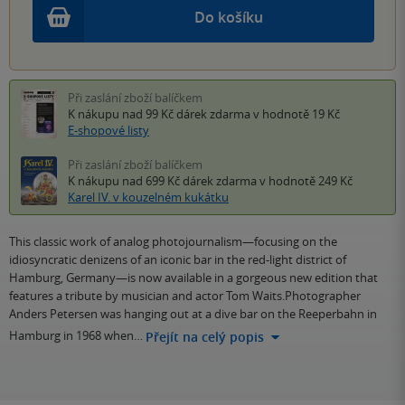
Do košíku
Při zaslání zboží balíčkem
K nákupu nad 99 Kč
dárek zdarma
v hodnotě 19 Kč
E-shopové listy
Při zaslání zboží balíčkem
K nákupu nad 699 Kč
dárek zdarma
v hodnotě 249 Kč
Karel IV. v kouzelném kukátku
This classic work of analog photojournalism—focusing on the
idiosyncratic denizens of an iconic bar in the red-light district of
Hamburg, Germany—is now available in a gorgeous new edition that
features a tribute by musician and actor Tom Waits.Photographer
Anders Petersen was hanging out at a dive bar on the Reeperbahn in
Hamburg in 1968 when…
Přejít na celý popis