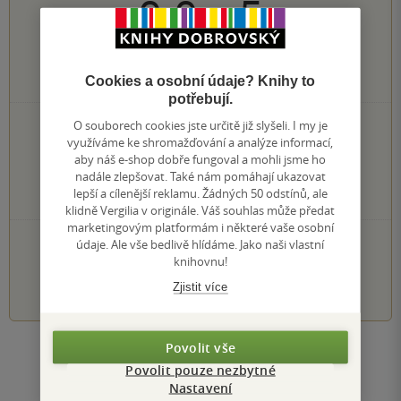
0.0
z
5
0
hodnocení čtenářů
Cookies a osobní údaje? Knihy to
potřebují.
O souborech cookies jste určitě již slyšeli. I my je
0×
5 hvězdiček
využíváme ke shromažďování a analýze informací,
0×
4 hvězdičky
aby náš e-shop dobře fungoval a mohli jsme ho
0×
3 hvězdičky
nadále zlepšovat. Také nám pomáhají ukazovat
0×
2 hvězdičky
lepší a cílenější reklamu. Žádných 50 odstínů, ale
0×
1 hvezdička
klidně Vergilia v originále. Váš souhlas může předat
marketingovým platformám i některé vaše osobní
PŘIDEJTE SVÉ HODNOCENÍ KNIHY
údaje. Ale vše bedlivě hlídáme. Jako naši vlastní
knihovnu!
1
2
3
4
5
Zjistit více
Povolit vše
Zobrazit všechna hodnocení
Povolit pouze nezbytné
Nastavení