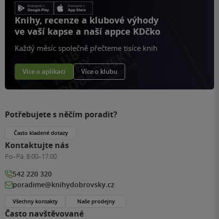
Knihy, recenze a klubové výhody
ve vaší kapse a naší appce KDčko
Každý měsíc společně přečteme tisíce knih
Více o aplikaci
Více o klubu
Potřebujete s něčím poradit?
Často kladené dotazy
Kontaktujte nás
Po–Pá:
8:00–17:00
542 220 320
poradime@knihydobrovsky.cz
Všechny kontakty
Naše prodejny
Často navštěvované