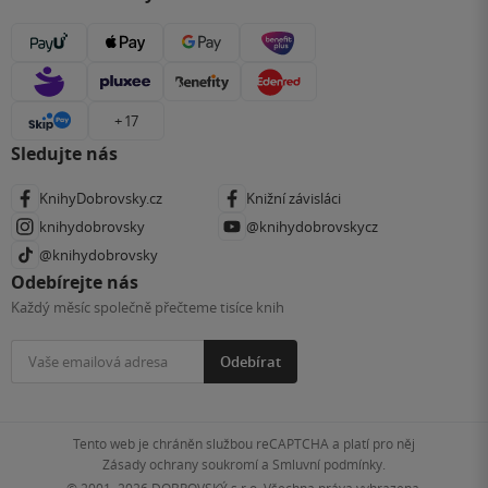
+ 17
Sledujte nás
KnihyDobrovsky.cz
Knižní závisláci
knihydobrovsky
@knihydobrovskycz
@knihydobrovsky
Odebírejte nás
Každý měsíc společně přečteme tisíce knih
Odebírat
Tento web je chráněn službou reCAPTCHA a platí pro něj
Zásady ochrany soukromí
a
Smluvní podmínky
.