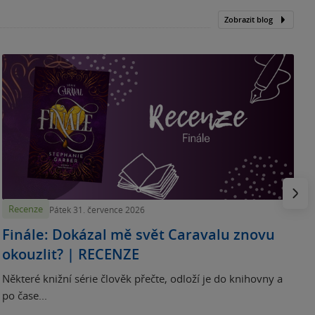
Zobrazit blog
„
p
H
e
Násled
Recenze
Pátek 31. července 2026
Finále: Dokázal mě svět Caravalu znovu
okouzlit? | RECENZE
Některé knižní série člověk přečte, odloží je do knihovny a
po čase...