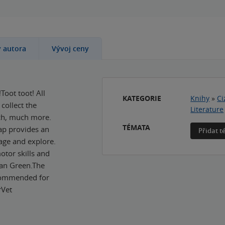
y autora
Vývoj ceny
!Toot toot! All
KATEGORIE
Knihy
»
Ci
 collect the
Literature
uch, much more.
TÉMATA
lap provides an
Přidat 
age and explore.
motor skills and
Dan Green.The
ecommended for
rVet