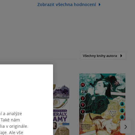
Zobrazit všechna hodnocení
Všechny knihy autora
í a analýze
. Také nám
Následu
ia v originále.
je. Ale vše