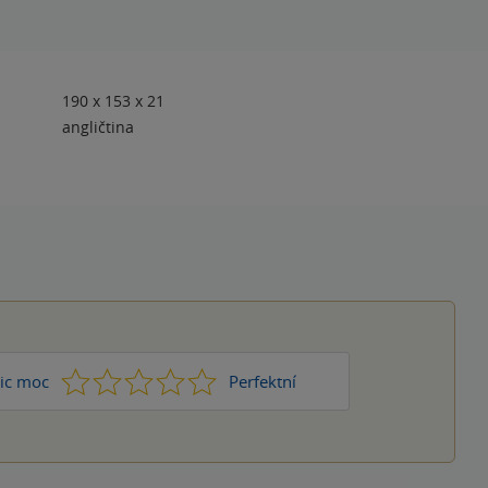
190 x 153 x 21
angličtina
1
2
3
4
5
ic moc
Perfektní