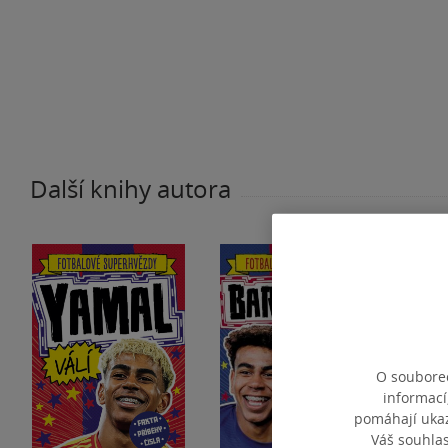
Další knihy autora
O souborec
informací
pomáhají ukazo
Váš souhla