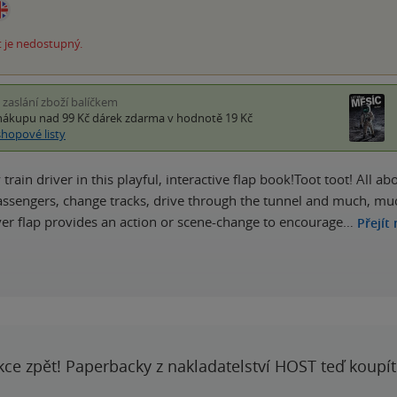
 je nedostupný.
i zaslání zboží balíčkem
nákupu nad 99 Kč
dárek zdarma
v hodnotě 19 Kč
shopové listy
 train driver in this playful, interactive flap book!Toot toot! All ab
passengers, change tracks, drive through the tunnel and much, much
ver flap provides an action or scene-change to encourage…
Přejít
kce zpět! Paperbacky z nakladatelství HOST teď koupí