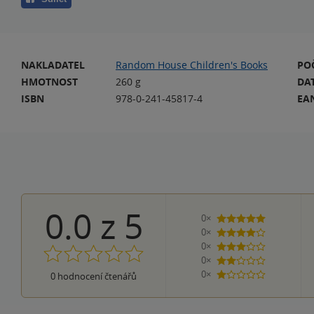
NAKLADATEL
Random House Children's Books
PO
HMOTNOST
260 g
DA
ISBN
978-0-241-45817-4
EA
0.0
z
5
0×
5 hvězdiček
0×
4 hvězdičky
0×
3 hvězdičky
0×
2 hvězdičky
0×
0
hodnocení čtenářů
1 hvezdička