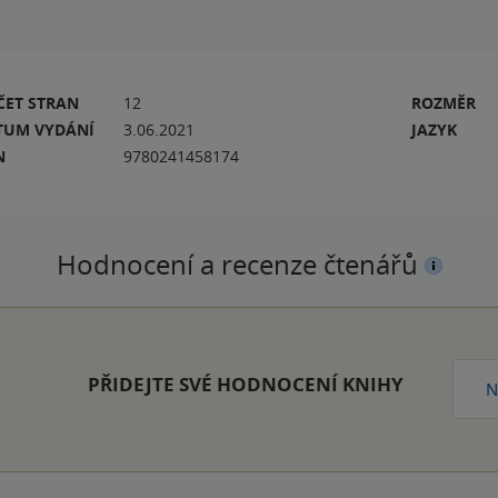
ČET STRAN
12
ROZMĚR
TUM VYDÁNÍ
3.06.2021
JAZYK
N
9780241458174
Hodnocení a recenze čtenářů
PŘIDEJTE SVÉ HODNOCENÍ KNIHY
N