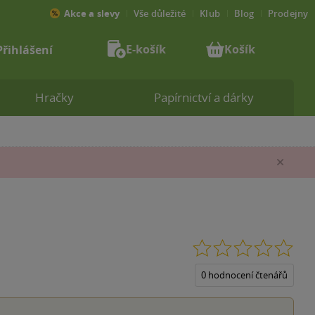
Akce a slevy
Vše důležité
Klub
Blog
Prodejny
E-košík
Košík
Přihlášení
Hračky
Papírnictví a dárky
Zav
0.0
z
5
0 hodnocení čtenářů
hvěz