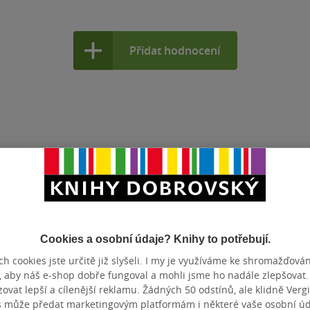
Přidat hodnocení
Cookies a osobní údaje? Knihy to potřebují.
h cookies jste určitě již slyšeli. I my je využíváme ke shromažďován
, aby náš e-shop dobře fungoval a mohli jsme ho nadále zlepšovat
vat lepší a cílenější reklamu. Žádných 50 odstínů, ale klidně Vergil
s může předat marketingovým platformám i některé vaše osobní úda