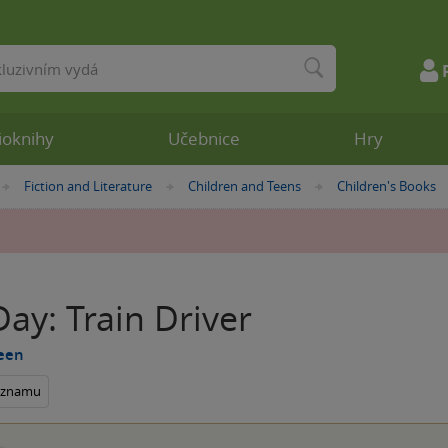
ioknihy
Učebnice
Hry
Fiction and Literature
Children and Teens
Children's Books
»
»
»
ay: Train Driver
een
seznamu