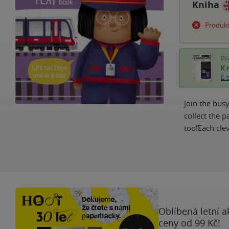
Kniha
Produkt
Př
K 
E-
Join the busy
collect the 
too!Each cle
Oblíbená letní a
ceny od 99 Kč!