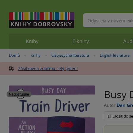
Vyhledávání
Knihy
E-knihy
Aud
Nacházíte
Domů
Knihy
Cizojazyčná literatura
English literature
»
»
»
se
zde:
Zásilkovna zdarma celý týden!
Busy D
Nedostupné
Autor
Dan Gr
Uložit do 