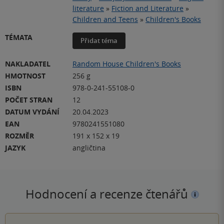
literature
»
Fiction and Literature
»
Children and Teens
»
Children's Books
TÉMATA
Přidat téma
NAKLADATEL
Random House Children's Books
HMOTNOST
256 g
ISBN
978-0-241-55108-0
POČET STRAN
12
DATUM VYDÁNÍ
20.04.2023
EAN
9780241551080
ROZMĚR
191 x 152 x 19
JAZYK
angličtina
Hodnocení a recenze čtenářů