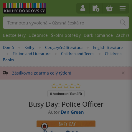
Vyhledávání
Bestsellery
Učebnice
Školní potřeby
Dark romance
Zachra
Nacházíte
Domů
Knihy
Cizojazyčná literatura
English literature
»
»
»
se
Fiction and Literature
Children and Teens
Children's
»
»
»
zde:
Books
Zásilkovna zdarma celý týden!
Za
0.0
z
5
0 hodnocení čtenářů
hvězdiček
Busy Day: Police Officer
Autor
Dan Green