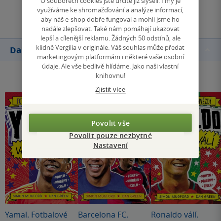
O souborech cookies jste určitě již slyšeli. I my je
Přidat hodnocení
využíváme ke shromažďování a analýze informací,
aby náš e-shop dobře fungoval a mohli jsme ho
nadále zlepšovat. Také nám pomáhají ukazovat
lepší a cílenější reklamu. Žádných 50 odstínů, ale
klidně Vergilia v originále. Váš souhlas může předat
Další knihy autora
marketingovým platformám i některé vaše osobní
údaje. Ale vše bedlivě hlídáme. Jako naši vlastní
knihovnu!
Zjistit více
Povolit vše
Povolit pouze nezbytné
Nastavení
Yamal. Fotbalové
Barcelona FC.
Ronaldo válí.