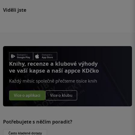
Viděli jste
Knihy, recenze a klubové výhody
ve vaší kapse a naší appce KDčko
Každý měsíc společně přečteme tisíce knih
Více o aplikaci
Více o klubu
Potřebujete s něčím poradit?
Často kladené dotazy