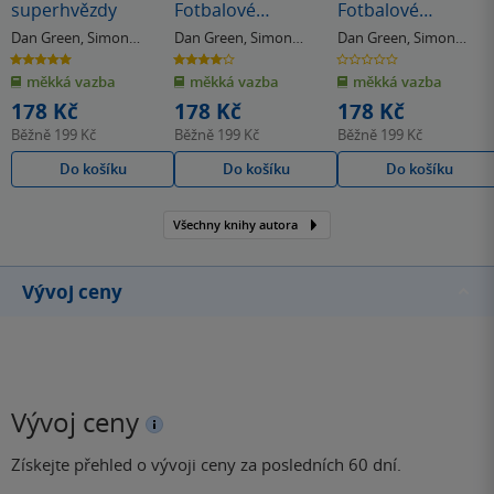
superhvězdy
Fotbalové
Fotbalové
superhvězdy
superhvězdy
Dan Green
,
Simon
Dan Green
,
Simon
Dan Green
,
Simon
Mugford
Mugford
Mugford
5.0
4.0
0.0
z
z
z
měkká vazba
měkká vazba
měkká vazba
5
5
5
hvězdiček
hvězdiček
hvězdiček
178 Kč
178 Kč
178 Kč
Běžně
199 Kč
Běžně
199 Kč
Běžně
199 Kč
Do košíku
Do košíku
Do košíku
Všechny knihy autora
Vývoj ceny
Vývoj ceny
Získejte přehled o vývoji ceny za posledních 60 dní.