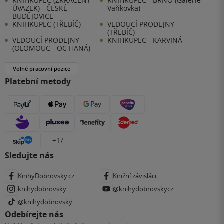
KNIHKUPEC (ZKRÁCENÝ
KNIHKUPEC - BRNO (Galerie
ÚVAZEK) - ČESKÉ
Vaňkovka)
BUDĚJOVICE
KNIHKUPEC (TŘEBÍČ)
VEDOUCÍ PRODEJNY
(TŘEBÍČ)
VEDOUCÍ PRODEJNY
KNIHKUPEC - KARVINÁ
(OLOMOUC - OC HANÁ)
Volné pracovní pozice
Platební metody
+ 17
Sledujte nás
KnihyDobrovsky.cz
Knižní závisláci
knihydobrovsky
@knihydobrovskycz
@knihydobrovsky
Odebírejte nás