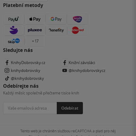
Platební metody
+ 17
Sledujte nás
KnihyDobrovsky.cz
Knižní závisláci
knihydobrovsky
@knihydobrovskycz
@knihydobrovsky
Odebírejte nás
Každý měsíc společně přečteme tisíce knih
Odebírat
Tento web je chráněn službou reCAPTCHA a platí pro něj