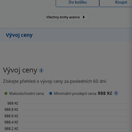
Do košíku
Koupit
po celém světě známý
především stvořením
Všechny knihy autora
série Píseň ledu a ohně,
kterou většina z nás zná
díky seriálové podobě…
Vývoj ceny
Vývoj ceny
Získejte přehled o vývoji ceny za posledních 60 dní.
988 Kč
Maloobchodní cena
Minimální prodejní cena: