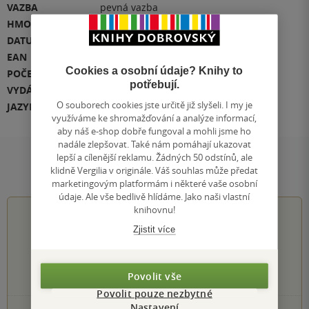
VAZBA
pevná vazba
HMOTNOST
2083 g
DATUM DOTISKU
15.08.2022
EAN
9788025724187
Cookies a osobní údaje? Knihy to
POČET STRAN
1132
potřebují.
VYDÁNÍ
první v Argu
O souborech cookies jste určitě již slyšeli. I my je
JAZYK
čeština
využíváme ke shromažďování a analýze informací,
aby náš e-shop dobře fungoval a mohli jsme ho
nadále zlepšovat. Také nám pomáhají ukazovat
lepší a cílenější reklamu. Žádných 50 odstínů, ale
Hodnocení a recenze čtenářů
klidně Vergilia v originále. Váš souhlas může předat
marketingovým platformám i některé vaše osobní
údaje. Ale vše bedlivě hlídáme. Jako naši vlastní
knihovnu!
4.8
z
5
Zjistit více
Povolit vše
174
hodnocení čtenářů
Povolit pouze nezbytné
Nastavení