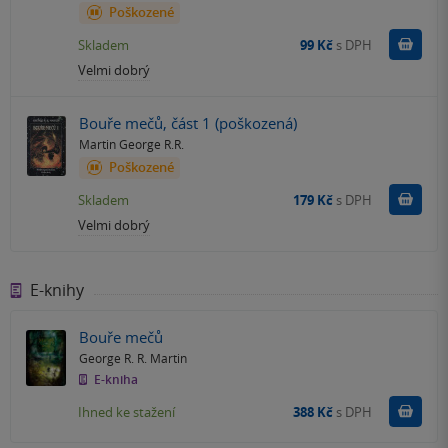
Poškozené
Do k
Skladem
99 Kč
s DPH
Velmi dobrý
Bouře mečů, část 1 (poškozená)
Martin George R.R.
Poškozené
Do k
Skladem
179 Kč
s DPH
Velmi dobrý
E-knihy
Bouře mečů
George R. R. Martin
E-kniha
Koupit
Ihned ke stažení
388 Kč
s DPH