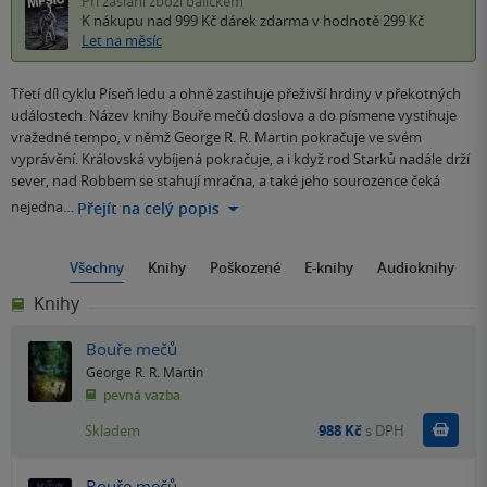
Při zaslání zboží balíčkem
K nákupu nad 999 Kč
dárek zdarma
v hodnotě 299 Kč
Let na měsíc
Třetí díl cyklu Píseň ledu a ohně zastihuje přeživší hrdiny v překotných
událostech. Název knihy Bouře mečů doslova a do písmene vystihuje
vražedné tempo, v němž George R. R. Martin pokračuje ve svém
vyprávění. Královská vybíjená pokračuje, a i když rod Starků nadále drží
sever, nad Robbem se stahují mračna, a také jeho sourozence čeká
nejedna…
Přejít na celý popis
Všechny
Knihy
Poškozené
E-knihy
Audioknihy
Knihy
Bouře mečů
George R. R. Martin
pevná vazba
Do k
Skladem
988 Kč
s DPH
Bouře mečů