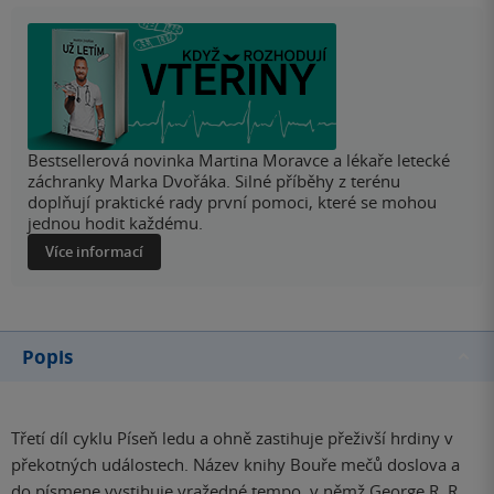
Bestsellerová novinka Martina Moravce a lékaře letecké
záchranky Marka Dvořáka. Silné příběhy z terénu
doplňují praktické rady první pomoci, které se mohou
jednou hodit každému.
Více informací
Popis
Třetí díl cyklu Píseň ledu a ohně zastihuje přeživší hrdiny v
překotných událostech. Název knihy Bouře mečů doslova a
do písmene vystihuje vražedné tempo, v němž George R. R.