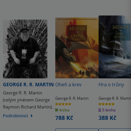
GEORGE R. R. MARTIN
Oheň a krev
Hra o trůny
George R. R. Martin
George R. R. Martin
George R. R. Marti
(celým jménem George
4.7
4.9
Raymon Richard Martin),
z
z
kniha
E-kniha
5
5
hvězdiček
hvězdiček
americký spisovatel
Podrobnosti
788 Kč
388 Kč
věnující se především
fantasy a sci-fi tvorbě, je