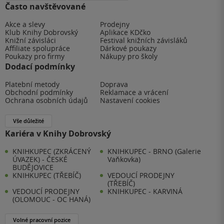
Často navštěvované
Akce a slevy
Prodejny
Klub Knihy Dobrovský
Aplikace KDčko
Knižní závisláci
Festival knižních závisláků
Affiliate spolupráce
Dárkové poukazy
Poukazy pro firmy
Nákupy pro školy
Dodací podmínky
Platební metody
Doprava
Obchodní podmínky
Reklamace a vrácení
Ochrana osobních údajů
Nastavení cookies
Vše důležité
Kariéra v Knihy Dobrovský
KNIHKUPEC (ZKRÁCENÝ
KNIHKUPEC - BRNO (Galerie
ÚVAZEK) - ČESKÉ
Vaňkovka)
BUDĚJOVICE
KNIHKUPEC (TŘEBÍČ)
VEDOUCÍ PRODEJNY
(TŘEBÍČ)
VEDOUCÍ PRODEJNY
KNIHKUPEC - KARVINÁ
(OLOMOUC - OC HANÁ)
Volné pracovní pozice