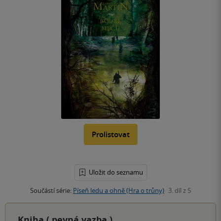
Prolistovat
Uložit do seznamu
Součástí série:
Píseň ledu a ohně (Hra o trůny)
3. díl z 5
Kniha (
pevná vazba
)