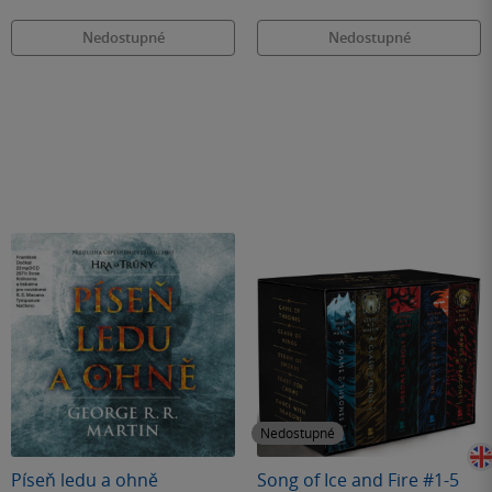
Nedostupné
Nedostupné
Nedostupné
Píseň ledu a ohně
Song of Ice and Fire #1-5