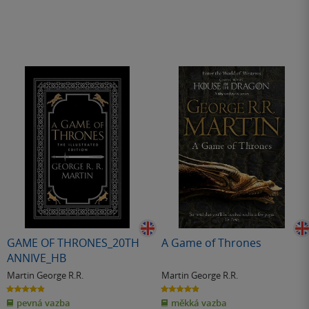
GAME OF THRONES_20TH
A Game of Thrones
ANNIVE_HB
Martin George R.R.
Martin George R.R.
4.9
4.9
z
z
pevná vazba
měkká vazba
5
5