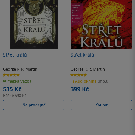
Střet králů
Střet králů
George R. R. Martin
George R. R. Martin
4.8
4.8
z
z
měkká vazba
Audiokniha
(mp3)
5
5
hvězdiček
hvězdiček
535 Kč
399 Kč
Běžně
598 Kč
Na prodejně
Koupit