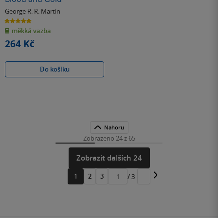
George R. R. Martin
5.0
z
měkká vazba
5
hvězdiček
264 Kč
Do košíku
Nahoru
Zobrazeno 24 z 65
Zobrazit dalších 24
1
2
3
/ 3
Přejít
na
stránku