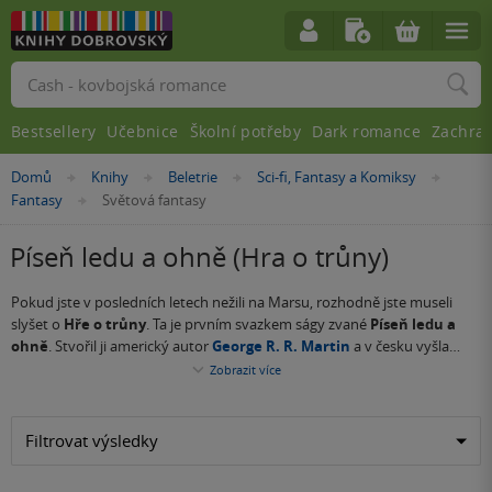
Vyhledávání
Bestsellery
Učebnice
Školní potřeby
Dark romance
Zachra
Nacházíte
Domů
Knihy
Beletrie
Sci-fi, Fantasy a Komiksy
»
»
»
»
se
Fantasy
Světová fantasy
»
zde:
Píseň ledu a ohně (Hra o trůny)
Pokud jste v posledních letech nežili na Marsu, rozhodně jste museli
slyšet o
Hře o trůny
. Ta je prvním svazkem ságy zvané
Píseň ledu a
ohně
. Stvořil ji americký autor
George R. R. Martin
a v česku vyšla
roku 2000. Ten největší boom ale nastal v roce 2011, kdy se Hra o trůny
Zobrazit
více
Game of Thrones
, velkolepé fantasy dílo, se zaslouženě těší
dočkala
seriálového zpracování
v produkci HBO.
ohromnému úspěchu. Mysleli jsme na všechny jeho fanoušky a
připravili si pro vás i parádní
merch Hry o trůny
. Potěšit svou duši
Filtrovat výsledky
můžete krásnými
hrnečky
,
brašnami
,
omalovánkami
,
DVD
i
oblečením
. Ať už milujete seriál, knihu nebo obojí, rozhodně vás tyhle
fanouškovské skvosty potěší!