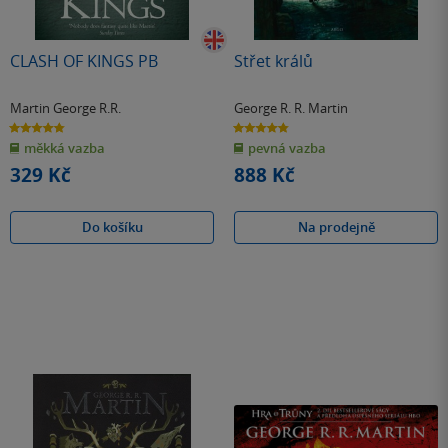
CLASH OF KINGS PB
Střet králů
Martin George R.R.
George R. R. Martin
4.8
4.8
z
z
měkká vazba
pevná vazba
5
5
hvězdiček
hvězdiček
329 Kč
888 Kč
Do košíku
Na prodejně