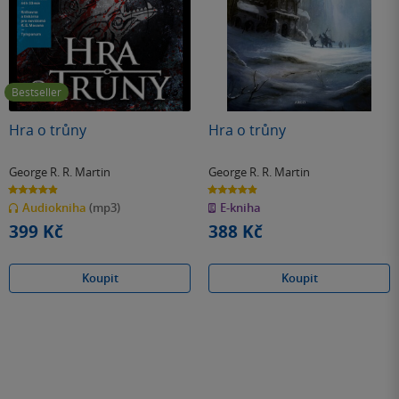
Bestseller
Hra o trůny
Hra o trůny
George R. R. Martin
George R. R. Martin
4.9
4.9
z
z
Audiokniha
(mp3)
E-kniha
5
5
hvězdiček
hvězdiček
399 Kč
388 Kč
Koupit
Koupit