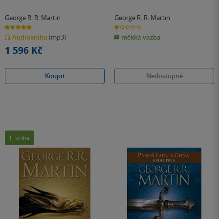
George R. R. Martin
George R. R. Martin
5.0
1.0
z
z
Audiokniha
(mp3)
měkká vazba
5
5
hvězdiček
hvězdiček
1 596 Kč
Koupit
Nedostupné
1. kniha