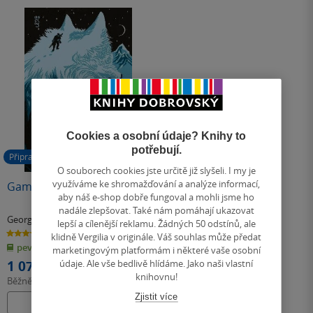
Cookies a osobní údaje? Knihy to
potřebují.
Připravujeme
O souborech cookies jste určitě již slyšeli. I my je
využíváme ke shromažďování a analýze informací,
Game of Thrones
aby náš e-shop dobře fungoval a mohli jsme ho
nadále zlepšovat. Také nám pomáhají ukazovat
George R. R. Martin
lepší a cílenější reklamu. Žádných 50 odstínů, ale
4.9
klidně Vergilia v originále. Váš souhlas může předat
z
pevná vazba
5
marketingovým platformám i některé vaše osobní
hvězdiček
údaje. Ale vše bedlivě hlídáme. Jako naši vlastní
1 073 Kč
knihovnu!
Běžně
1 199 Kč
Zjistit více
Připravujeme