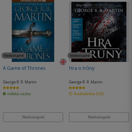
Nedostupné
Nedostupné
A Game of Thrones
Hra o trůny
George R. R. Martin
George R. R. Martin
4.9
4.9
z
z
měkká vazba
Audiokniha
(CD)
5
5
hvězdiček
hvězdiček
Nedostupné
Nedostupné