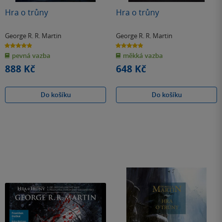
Hra o trůny
Hra o trůny
George R. R. Martin
George R. R. Martin
4.9
4.9
z
z
pevná vazba
měkká vazba
5
5
hvězdiček
hvězdiček
888 Kč
648 Kč
Do košíku
Do košíku