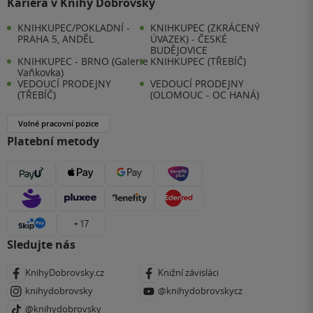
Kariéra v Knihy Dobrovský
KNIHKUPEC/POKLADNÍ -
KNIHKUPEC (ZKRÁCENÝ
PRAHA 5, ANDĚL
ÚVAZEK) - ČESKÉ
BUDĚJOVICE
KNIHKUPEC - BRNO (Galerie
KNIHKUPEC (TŘEBÍČ)
Vaňkovka)
VEDOUCÍ PRODEJNY
VEDOUCÍ PRODEJNY
(TŘEBÍČ)
(OLOMOUC - OC HANÁ)
Volné pracovní pozice
Platební metody
+ 17
Sledujte nás
KnihyDobrovsky.cz
Knižní závisláci
knihydobrovsky
@knihydobrovskycz
@knihydobrovsky