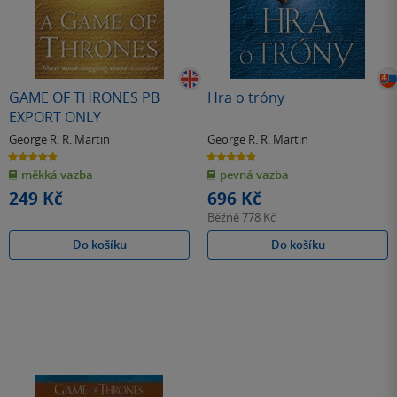
GAME OF THRONES PB
Hra o tróny
EXPORT ONLY
George R. R. Martin
George R. R. Martin
4.9
4.9
z
z
měkká vazba
pevná vazba
5
5
hvězdiček
hvězdiček
249 Kč
696 Kč
Běžně
778 Kč
Do košíku
Do košíku