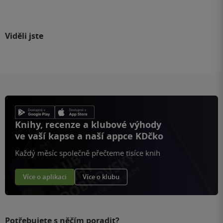
Viděli jste
Knihy, recenze a klubové výhody
ve vaší kapse a naší appce KDčko
Každý měsíc společně přečteme tisíce knih
Více o aplikaci
Více o klubu
Potřebujete s něčím poradit?