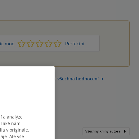
1
2
3
4
5
ic moc
Perfektní
Zobrazit všechna hodnocení
í a analýze
. Také nám
ia v originále.
Všechny knihy autora
je. Ale vše