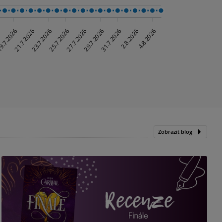
Zobrazit blog
„
p
H