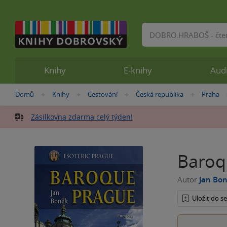
Vyhledávání
Knihy
E-knihy
Aud
Nacházíte
Domů
Knihy
Cestování
Česká republika
Praha
»
»
»
»
se
zde:
Zásilkovna zdarma celý týden!
Baroq
Autor
Jan Bo
Uložit do 