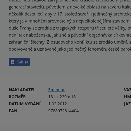
generací stavitelů, původem z nevelké oblasti na severu Itálie.
několik desetiletí, aby v 17. století stvořili jedinečný architek
který je v mnohém srovnatelný s nejvelkolepějšími stavbami
duše Prahy se zrodila z tragických rozporů třicetileté války,
není tak náboženská, jak zněla původní objednávka církevní
zahraniční šlechty. Z osudového konfliktu se zrodilo umění, st
obdivované a uznávané jako jedinečný fenomén: české baro
Sdílet
NAKLADATEL
Eminent
VA
ROZMĚR
131 x 220 x 18
HM
DATUM VYDÁNÍ
1.02.2012
JA
EAN
9788072814404