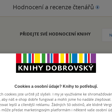
Hodnocení a recenze čtenářů
PŘIDEJTE SVÉ HODNOCENÍ KNIHY
N
Přidat hodnocení
Cookies a osobní údaje? Knihy to potřebují.
h cookies jste určitě již slyšeli. I my je využíváme ke shromažďován
, aby náš e-shop dobře fungoval a mohli jsme ho nadále zlepšovat
vat lepší a cílenější reklamu. Žádných 50 odstínů, ale klidně Vergil
s může předat marketingovým platformám i některé vaše osobní úda