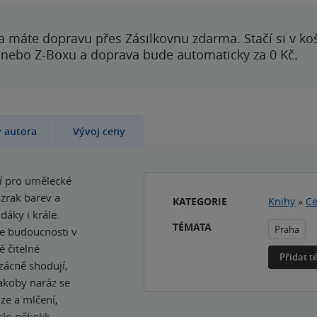
a máte dopravu přes Zásilkovnu zdarma. Stačí si v ko
 nebo Z-Boxu a doprava bude automaticky za 0 Kč.
y autora
Vývoj ceny
ní pro umělecké
zrak barev a
KATEGORIE
Knihy
»
Ce
dáky i krále.
TÉMATA
Praha
se budoucnosti v
 čitelné
Přidat 
vzácně shodují,
akoby naráz se
lze a mlčení,
slo několik