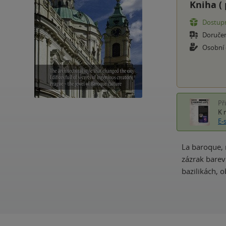
Kniha (
Dostupn
Doruče
Osobní
Př
K 
E-
La baroque, 
zázrak barev
bazilikách, 