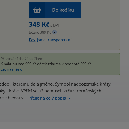
Do košíku
348 Kč
s DPH
Běžně 389 Kč
Jsme transparentní
Při zaslání zboží balíčkem
K nákupu nad 999 Kč
dárek zdarma
v hodnotě 299 Kč
Let na měsíc
období, kterému dala jméno. Symbol nadpozemské krásy,
ky i krále. Věřící se už nemuseli krčit v románských
o se hledat v…
Přejít na celý popis