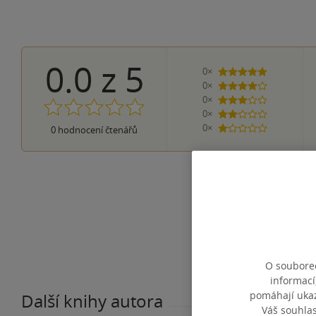
0.0
z
5
0×
5 hvězdiček
0×
4 hvězdičky
0×
3 hvězdičky
0×
2 hvězdičky
0×
0
hodnocení čtenářů
1 hvezdička
O souborec
informací
pomáhají ukazo
Další knihy autora
Váš souhla