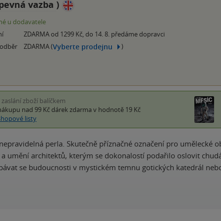
pevná vazba
)
é u dodavatele
ní
ZDARMA od 1299 Kč, do 14. 8. předáme dopravci
Vyberte prodejnu
 odběr
ZDARMA (
)
i zaslání zboží balíčkem
nákupu nad 99 Kč
dárek zdarma
v hodnotě 19 Kč
shopové listy
nepravidelná perla. Skutečně příznačné označení pro umělecké 
 a umění architektů, kterým se dokonalostí podařilo oslovit chudá
obávat se budoucnosti v mystickém temnu gotických katedrál neb