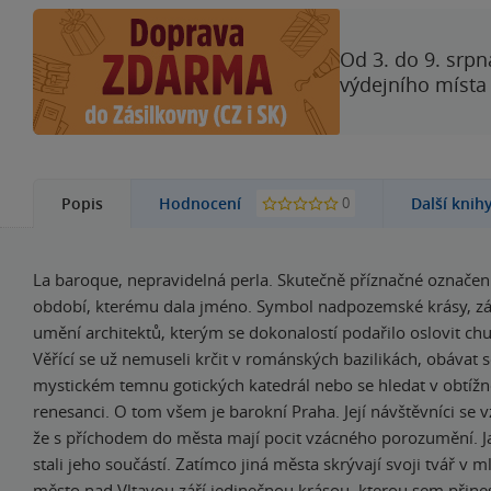
Od 3. do 9. srpn
výdejního místa
0
Popis
Hodnocení
Další knih
La baroque, nepravidelná perla. Skutečně příznačné označe
období, kterému dala jméno. Symbol nadpozemské krásy, zá
umění architektů, kterým se dokonalostí podařilo oslovit chu
Věřící se už nemuseli krčit v románských bazilikách, obávat 
mystickém temnu gotických katedrál nebo se hledat v obtížně
renesanci. O tom všem je barokní Praha. Její návštěvníci se 
že s příchodem do města mají pocit vzácného porozumění. J
stali jeho součástí. Zatímco jiná města skrývají svoji tvář v m
město nad Vltavou září jedinečnou krásou, kterou sem přine