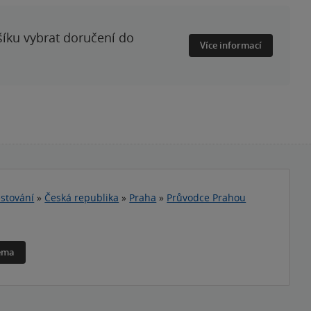
šíku vybrat doručení do
Více informací
stování
»
Česká republika
»
Praha
»
Průvodce Prahou
téma