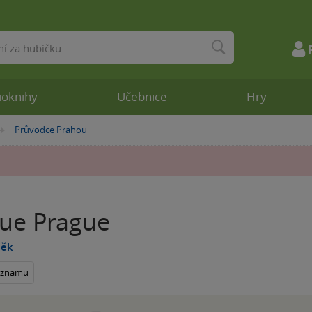
ioknihy
Učebnice
Hry
Průvodce Prahou
»
ue Prague
něk
seznamu