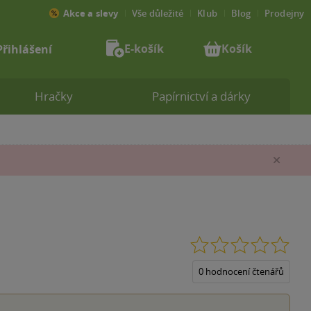
Akce a slevy
Vše důležité
Klub
Blog
Prodejny
E-košík
Košík
Přihlášení
Hračky
Papírnictví a dárky
Zav
0.0
z
5
0 hodnocení čtenářů
hvěz