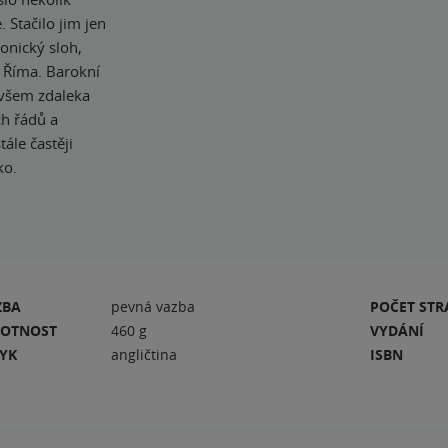
 Stačilo jim jen
tonický sloh,
 Říma. Barokní
 ovšem zdaleka
ch řádů a
ále častěji
ko.
ZBA
pevná vazba
POČET ST
OTNOST
460 g
VYDÁNÍ
ZYK
angličtina
ISBN