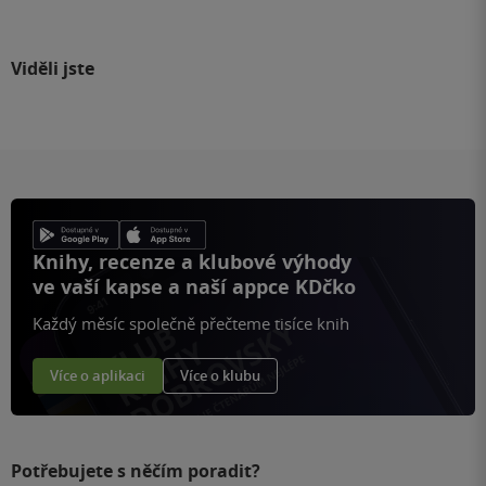
Viděli jste
Knihy, recenze a klubové výhody
ve vaší kapse a naší appce KDčko
Každý měsíc společně přečteme tisíce knih
Více o aplikaci
Více o klubu
Potřebujete s něčím poradit?