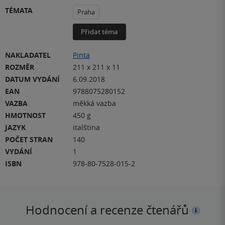
TÉMATA
Praha
Přidat téma
NAKLADATEL
Pinta
ROZMĚR
211 x 211 x 11
DATUM VYDÁNÍ
6.09.2018
EAN
9788075280152
VAZBA
měkká vazba
HMOTNOST
450 g
JAZYK
italština
POČET STRAN
140
VYDÁNÍ
1
ISBN
978-80-7528-015-2
Hodnocení a recenze čtenářů