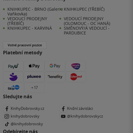
KNIHKUPEC - BRNO (Galerie
KNIHKUPEC (TŘEBÍČ)
Vaňkovka)
VEDOUCÍ PRODEJNY
VEDOUCÍ PRODEJNY
(TŘEBÍČ)
(OLOMOUC - OC HANÁ)
KNIHKUPEC - KARVINÁ
SMĚNOVÝ/Á VEDOUCÍ -
PARDUBICE
Volné pracovní pozice
Platební metody
+ 17
Sledujte nás
KnihyDobrovsky.cz
Knižní závisláci
knihydobrovsky
@knihydobrovskycz
@knihydobrovsky
Odebírejte nás