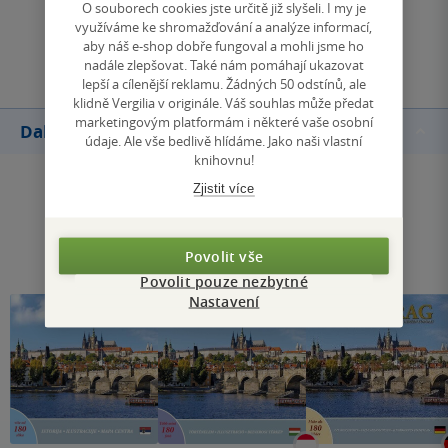
O souborech cookies jste určitě již slyšeli. I my je
využíváme ke shromažďování a analýze informací,
Přidat hodnocení
aby náš e-shop dobře fungoval a mohli jsme ho
nadále zlepšovat. Také nám pomáhají ukazovat
lepší a cílenější reklamu. Žádných 50 odstínů, ale
klidně Vergilia v originále. Váš souhlas může předat
marketingovým platformám i některé vaše osobní
Další knihy autora
údaje. Ale vše bedlivě hlídáme. Jako naši vlastní
knihovnu!
Zjistit více
Povolit vše
Povolit pouze nezbytné
Nastavení