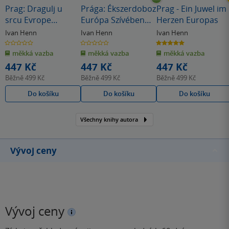
Prag: Dragulj u
Prága: Ékszerdoboz
Prag - Ein Juwel im
srcu Evrope
Európa Szívében
Herzen Europas
(srbsky)
(maďarsky)
Ivan Henn
Ivan Henn
Ivan Henn
0.0
0.0
5.0
z
z
z
měkká vazba
měkká vazba
měkká vazba
5
5
5
hvězdiček
hvězdiček
hvězdiček
447 Kč
447 Kč
447 Kč
Běžně
499 Kč
Běžně
499 Kč
Běžně
499 Kč
Do košíku
Do košíku
Do košíku
Všechny knihy autora
Vývoj ceny
Vývoj ceny