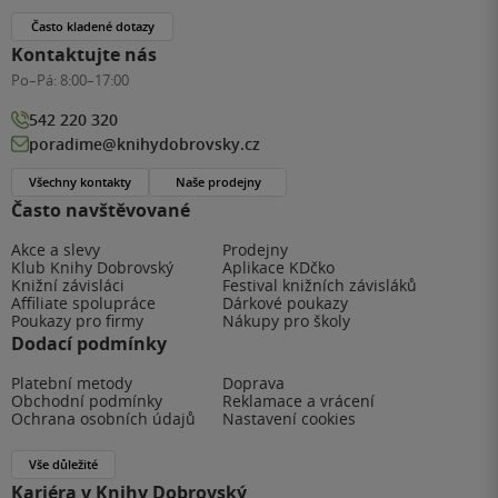
Často kladené dotazy
Kontaktujte nás
Po–Pá:
8:00–17:00
542 220 320
poradime@knihydobrovsky.cz
Všechny kontakty
Naše prodejny
Často navštěvované
Akce a slevy
Prodejny
Klub Knihy Dobrovský
Aplikace KDčko
Knižní závisláci
Festival knižních závisláků
Affiliate spolupráce
Dárkové poukazy
Poukazy pro firmy
Nákupy pro školy
Dodací podmínky
Platební metody
Doprava
Obchodní podmínky
Reklamace a vrácení
Ochrana osobních údajů
Nastavení cookies
Vše důležité
Kariéra v Knihy Dobrovský