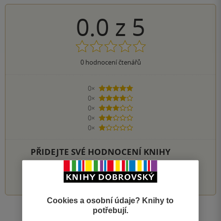
0.0
z
5
0
hodnocení čtenářů
0×
5 hvězdiček
0×
4 hvězdičky
0×
3 hvězdičky
0×
2 hvězdičky
0×
1 hvezdička
PŘIDEJTE SVÉ HODNOCENÍ KNIHY
1
2
3
4
5
Cookies a osobní údaje? Knihy to
potřebují.
Zobrazit všechna hodnocení