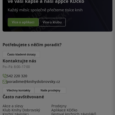
ve vaší kapse a naší appce KDčko
Každý měsíc společně přečteme tisíce knih
Více o aplikaci
Více o klubu
Potřebujete s něčím poradit?
Často kladené dotazy
Kontaktujte nás
Po–Pá:
8:00–17:00
542 220 320
poradime@knihydobrovsky.cz
Všechny kontakty
Naše prodejny
Často navštěvované
Akce a slevy
Prodejny
Klub Knihy Dobrovský
Aplikace KDčko
Knižní závisláci
Festival knižních závisláků