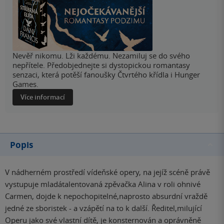
Nevěř nikomu. Lži každému. Nezamiluj se do svého
nepřítele. Předobjednejte si dystopickou romantasy
senzaci, která potěší fanoušky Čtvrtého křídla i Hunger
Games.
Více informací
Popis
V nádherném prostředí vídeňské opery, na jejíž scéně právě
vystupuje mladátalentovaná zpěvačka Alina v roli ohnivé
Carmen, dojde k nepochopitelné,naprosto absurdní vraždě
jedné ze sboristek - a vzápětí na to k další. Ředitel,milující
Operu jako své vlastní dítě, je konsternován a oprávněně