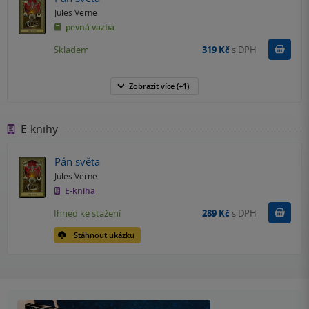
Jules Verne
pevná vazba
Do k
Skladem
319 Kč
s DPH
Zobrazit
více
(+1)
E-knihy
Pán světa
Jules Verne
E-kniha
Koupit
Ihned ke stažení
289 Kč
s DPH
Stáhnout ukázku