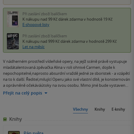
Při zaslání zboží balíčkem
K nákupu nad 99 Kč
dárek zdarma
v hodnotě 19 Kč
E-shopové listy
Při zaslání zboží balíčkem
K nákupu nad 999 Kč
dárek zdarma
v hodnotě 299 Kč
Let na měsíc
V nádherném prostředí vídeňské opery, na jejíž scéně právě vystupuje
mladátalentovaná zpěvačka Alina v roli ohnivé Carmen, dojde k
nepochopitelné,naprosto absurdní vraždě jedné ze sboristek - a vzápětí
na to k další. Ředitel,milující Operu jako své vlastní dítě, je konsternován
a oprávněně očekáváútoky na svou osobu. Mimo jiné bude vystaven…
Přejít na celý popis
Všechny
Knihy
E-knihy
Knihy
Pán světa