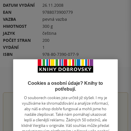
DATUM VYDÁNÍ
26.11.2008
EAN
9788073900779
VAZBA
pevná vazba
HMOTNOST
300 g
JAZYK
čeština
POČET STRAN
200
VYDÁNÍ
1
ISBN
978-80-7390-077-9
Hodnocení a recenze čtenářů
Cookies a osobní údaje? Knihy to
potřebují.
O souborech cookies jste určitě již slyšeli. I my je
5.0
z
5
využíváme ke shromažďování a analýze informací,
aby náš e-shop dobře fungoval a mohli jsme ho
nadále zlepšovat. Také nám pomáhají ukazovat
lepší a cílenější reklamu. Žádných 50 odstínů, ale
klidně Vergilia v originále. Váš souhlas může předat
1
hodnocení čtenářů
marketingovým platformám i některé vaše osobní