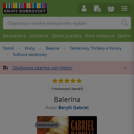
Vyhledávání
Bestsellery
Učebnice
Školní potřeby
Dark romance
Zachra
Nacházíte
Domů
Knihy
Beletrie
Detektivky, Thrillery a Horory
»
»
»
se
Světové detektivky
»
zde:
Zásilkovna zdarma celý týden!
Za
5.0
z
5
1 hodnocení čtenářů
hvězdiček
Balerína
Autor
Barylli Gabriel
Nedostupné