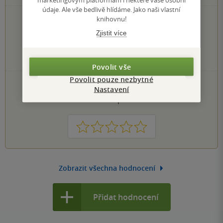
údaje. Ale vše bedlivě hlídáme. Jako naši vlastní
knihovnu!
1×
5 hvězdiček
0×
4 hvězdičky
Zjistit více
0×
3 hvězdičky
0×
2 hvězdičky
0×
1 hvezdička
Povolit vše
Povolit pouze nezbytné
PŘIDEJTE SVÉ HODNOCENÍ KNIHY
Nastavení
Hodnocení našich knihkupců: 0.0 z 5
1
2
3
4
5
Zobrazit všechna hodnocení
Přidat hodnocení