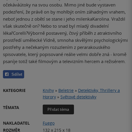
očekáváútoky na svou osobu. Mimo jiné bude vystaven
podezření, že právě on by mohlbýt oním záhadným vrahem,
neboť jednou z obětí se stane i jeho milenkaKarolina. Vraždil
však skutečně on? Nebo to snad byl mladý divadelní
lékařCorelli?Výborně postavený, čtivý příběh z atraktivního
prostředí umělecké Vídně, smnoha skvělými psychologickými
postřehy a nečekaným rozuzlením z perarakouského
spisovatele, který popisované reálie velmi dobře zná - kromě
psaníje totiž také filmovým a televizním hercem a režisérem.
Sdílet
KATEGORIE
Knihy
»
Beletrie
»
Detektivky, Thrillery a
Horory
»
Světové detektivky
TÉMATA
Přidat téma
NAKLADATEL
Fuego
ROZMĚR
132 x 215 x 18