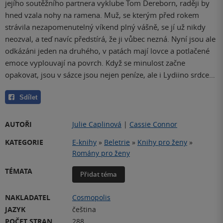
jejího soutěžního partnera vyklube Tom Dereborn, raději by
hned vzala nohy na ramena. Muž, se kterým před rokem
strávila nezapomenutelný víkend plný vášně, se jí už nikdy
neozval, a teď navíc předstírá, že ji vůbec nezná. Nyní jsou ale
odkázáni jeden na druhého, v patách mají lovce a potlačené
emoce vyplouvají na povrch. Když se minulost začne
opakovat, jsou v sázce jsou nejen peníze, ale i Lydiino srdce…
Sdílet
AUTOŘI
Julie Caplinová
|
Cassie Connor
KATEGORIE
E-knihy
»
Beletrie
»
Knihy pro ženy
»
Romány pro ženy
TÉMATA
Přidat téma
NAKLADATEL
Cosmopolis
JAZYK
čeština
POČET STRAN
288