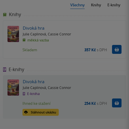
Všechny
Knihy
E-knihy
Knihy
Divoká hra
Julie Caplinová
,
Cassie Connor
měkká vazba
Do k
Skladem
357 Kč
s DPH
E-knihy
Divoká hra
Julie Caplinová
,
Cassie Connor
E-kniha
Koupit
Ihned ke stažení
254 Kč
s DPH
Stáhnout ukázku