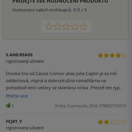
PŘIDEJTE SVÉ HODNOCENÍ PRODUKTU
Hodnocení našich knihkupců: 0.0 z 5
1
2
3
4
5
S.AND.READS
registrovaný uživatel
Divoká hra od Cassie Connor alias Julie Caplin je za mě
oddechová, vtipná a dobrodružná romaňťárna na
pohodové letní večery se sklenkou vínka. Přesně ten typ
nenáročné knihy, díky které vypneš mozek a nezahltíš
Přečíst
více
hlavu šílenými zápletkami nebo extra ero scénami. Četl/a
6
Kniha, Cosmopolis, 2026, 9788027155019
jsi něco, co tě úplně rozhodilo nebo máš čtecí krizi? Tak
tohle by tě z toho mohlo dostat. Bylo to vtipné a už od
FEJKY_Y
začátku knihy jsem mezi hlavními postavami cítila
registrovaný uživatel
hmatatelnou chemii tak na trojčičku Lydia a Tom jsou