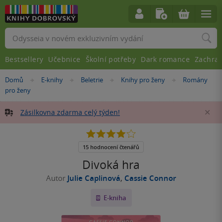
Vyhledávání
Bestsellery
Učebnice
Školní potřeby
Dark romance
Zachra
Nacházíte
Domů
E-knihy
Beletrie
Knihy pro ženy
Romány
»
»
»
»
se
pro ženy
zde:
Zásilkovna zdarma celý týden!
Za
3.9
z
5
15 hodnocení čtenářů
hvězdiček
Divoká hra
Autor
Julie Caplinová
,
Cassie Connor
E-kniha