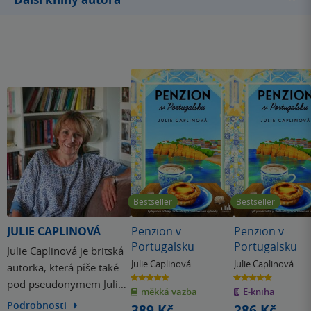
Bestseller
Bestseller
JULIE CAPLINOVÁ
Penzion v
Penzion v
Portugalsku
Portugalsku
Julie Caplinová je britská
Julie Caplinová
Julie Caplinová
autorka, která píše také
4.8
4.8
pod pseudonymem Julie
z
z
měkká vazba
E-kniha
5
5
hvězdiček
hvězdiček
Wake a proslula sérií
Podrobnosti
389 Kč
286 Kč