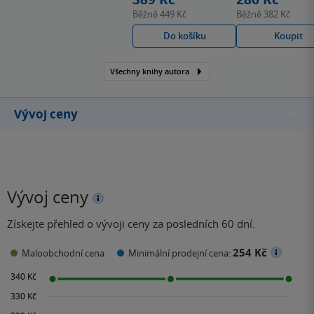
Romantické útěky. Právě
Běžně
449 Kč
Běžně
382 Kč
ty reflektují její osobní
Do košíku
Koupit
vášeň a nadšení pro
cestování, dobré jídlo a
Všechny knihy autora
skvěle připravený gin.
Inspiraci a prožitky
sbírala na…
Vývoj ceny
Vývoj ceny
Získejte přehled o vývoji ceny za posledních 60 dní.
254 Kč
Maloobchodní cena
Minimální prodejní cena: