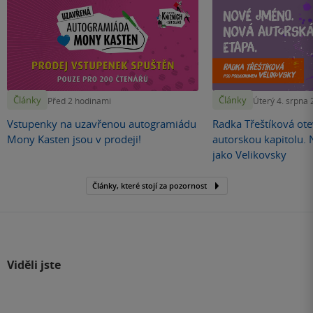
Články
Články
Před 2 hodinami
Úterý 4. srpna
Vstupenky na uzavřenou autogramiádu
Radka Třeštíková otev
Mony Kasten jsou v prodeji!
autorskou kapitolu.
jako Velikovsky
Články, které stojí za pozornost
Viděli jste