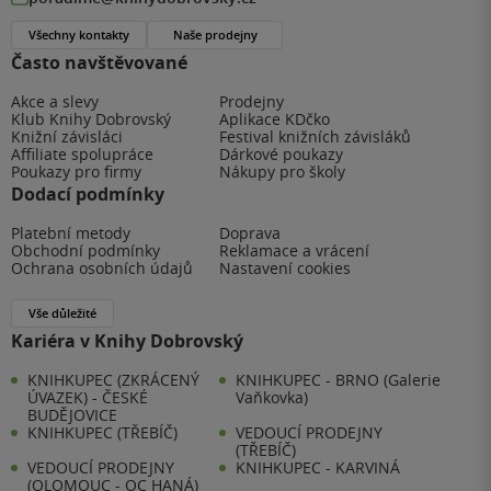
Všechny kontakty
Naše prodejny
Často navštěvované
Akce a slevy
Prodejny
Klub Knihy Dobrovský
Aplikace KDčko
Knižní závisláci
Festival knižních závisláků
Affiliate spolupráce
Dárkové poukazy
Poukazy pro firmy
Nákupy pro školy
Dodací podmínky
Platební metody
Doprava
Obchodní podmínky
Reklamace a vrácení
Ochrana osobních údajů
Nastavení cookies
Vše důležité
Kariéra v Knihy Dobrovský
KNIHKUPEC (ZKRÁCENÝ
KNIHKUPEC - BRNO (Galerie
ÚVAZEK) - ČESKÉ
Vaňkovka)
BUDĚJOVICE
KNIHKUPEC (TŘEBÍČ)
VEDOUCÍ PRODEJNY
(TŘEBÍČ)
VEDOUCÍ PRODEJNY
KNIHKUPEC - KARVINÁ
(OLOMOUC - OC HANÁ)