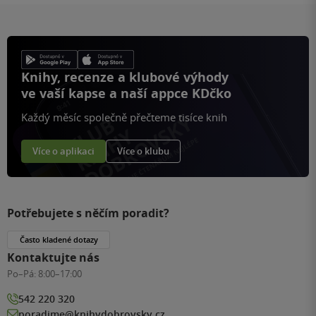
Knihy, recenze a klubové výhody
ve vaší kapse a naší appce KDčko
Každý měsíc společně přečteme tisíce knih
Více o aplikaci
Více o klubu
Potřebujete s něčím poradit?
Často kladené dotazy
Kontaktujte nás
Po–Pá:
8:00–17:00
542 220 320
poradime@knihydobrovsky.cz