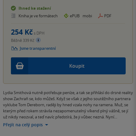
Ihned ke stažení
Kniha je ve formátech
ePUB
mobi
PDF
254 Kč
s DPH
Běžně 339 Kč
Jsme transparentní
Koupit
Lydia Smithová nutně potřebuje peníze, a tak se přihlásí do drsné reality
show Zachraň se, kdo můžeš. Když se však z jejího soutěžního partnera
vyklube Tom Dereborn, raději by hned vzala nohy na ramena. Muž, se
kterým před rokem strávila nezapomenutelný víkend plný vášně, se jí
už nikdy neozval, a teď navíc předstírá, že ji vůbec nezná. Nyní…
Přejít na celý popis