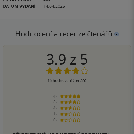
DATUM VYDÁNÍ
14.04.2026
Hodnocení a recenze čtenářů
3.9
z
5
15
hodnocení čtenářů
4×
5 hvězdiček
6×
4 hvězdičky
4×
3 hvězdičky
1×
2 hvězdičky
0×
1 hvezdička