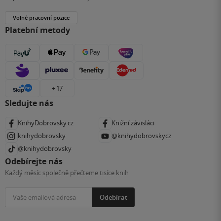
Volné pracovní pozice
Platební metody
+ 17
Sledujte nás
KnihyDobrovsky.cz
Knižní závisláci
knihydobrovsky
@knihydobrovskycz
@knihydobrovsky
Odebírejte nás
Každý měsíc společně přečteme tisíce knih
Odebírat