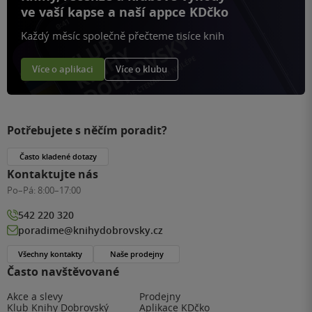
ve vaší kapse a naší appce KDčko
Každý měsíc společně přečteme tisíce knih
Více o aplikaci
Více o klubu
Potřebujete s něčím poradit?
Často kladené dotazy
Kontaktujte nás
Po–Pá:
8:00–17:00
542 220 320
poradime@knihydobrovsky.cz
Všechny kontakty
Naše prodejny
Často navštěvované
Akce a slevy
Prodejny
Klub Knihy Dobrovský
Aplikace KDčko