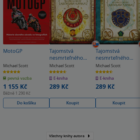
MotoGP
Tajomstvá
Tajomstvá
nesmrteľného
nesmrteľného
Nicholasa Flamela
Nicholasa Flamela
Michael Scott
Michael Scott
Michael Scott
2: Mág
1: Alchymista
5.0
4.6
4.6
z
z
z
pevná vazba
E-kniha
E-kniha
5
5
5
hvězdiček
hvězdiček
hvězdiček
1 155 Kč
289 Kč
289 Kč
Běžně
1 290 Kč
Do košíku
Koupit
Koupit
Všechny knihy autora