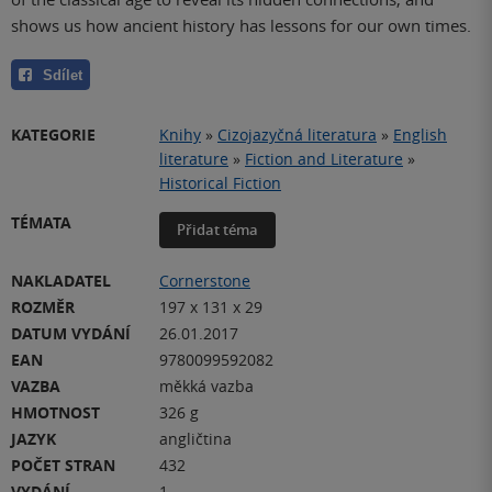
shows us how ancient history has lessons for our own times.
Sdílet
KATEGORIE
Knihy
»
Cizojazyčná literatura
»
English
literature
»
Fiction and Literature
»
Historical Fiction
TÉMATA
Přidat téma
NAKLADATEL
Cornerstone
ROZMĚR
197 x 131 x 29
DATUM VYDÁNÍ
26.01.2017
EAN
9780099592082
VAZBA
měkká vazba
HMOTNOST
326 g
JAZYK
angličtina
POČET STRAN
432
VYDÁNÍ
1