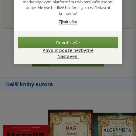
PŘIDEJTE SVÉ HODNOCENÍ KNIHY
marketingovým platformám i některé vaše osobní
údaje. Ale vše bedlivě hlídáme. Jako naši vlastní
knihovnu!
1
2
3
4
5
Zjistit více
Zobrazit všechna hodnocení
Povolit vše
Povolit pouze nezbytné
Nastavení
Přidat hodnocení
Další knihy autora