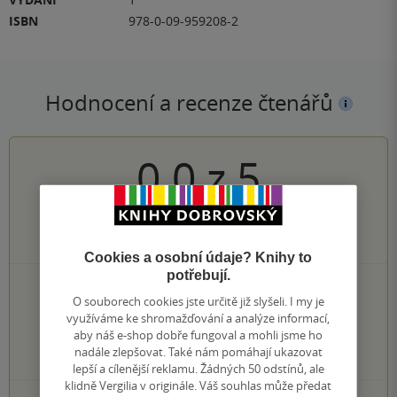
ISBN
978-0-09-959208-2
Hodnocení a recenze čtenářů
0.0
z
5
0
hodnocení čtenářů
Cookies a osobní údaje? Knihy to
potřebují.
0×
5 hvězdiček
O souborech cookies jste určitě již slyšeli. I my je
0×
4 hvězdičky
využíváme ke shromažďování a analýze informací,
0×
3 hvězdičky
aby náš e-shop dobře fungoval a mohli jsme ho
0×
2 hvězdičky
nadále zlepšovat. Také nám pomáhají ukazovat
0×
1 hvezdička
lepší a cílenější reklamu. Žádných 50 odstínů, ale
klidně Vergilia v originále. Váš souhlas může předat