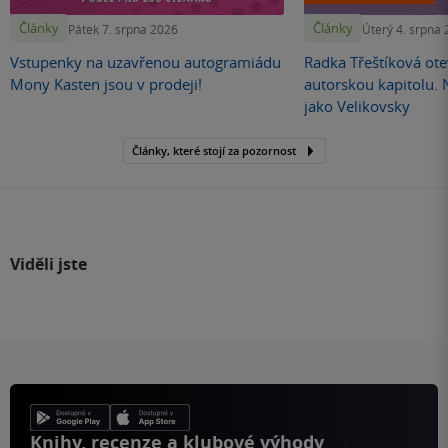
Články
Články
Pátek 7. srpna 2026
Úterý 4. srpna
Vstupenky na uzavřenou autogramiádu
Radka Třeštíková otev
Mony Kasten jsou v prodeji!
autorskou kapitolu.
jako Velikovsky
Články, které stojí za pozornost
Viděli jste
Knihy, recenze a klubové výhody