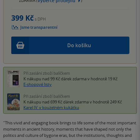
Vyberte prodejnu
ZDARMA (
)
399 Kč
s DPH
Jsme transparentní
Do košíku
Při zaslání zboží balíčkem
K nákupu nad 99 Kč
dárek zdarma
v hodnotě 19 Kč
E-shopové listy
Při zaslání zboží balíčkem
K nákupu nad 699 Kč
dárek zdarma
v hodnotě 249 Kč
Karel IV. v kouzelném kukátku
''This vivid and engaging book brings to life some of the most important
moments in ancient history, moments that have shaped not only the
politics and culture of bygone eras, but the institutions, thoughts and