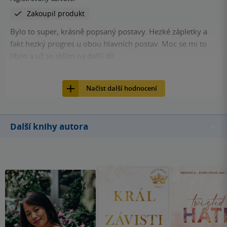
Zakoupil produkt
Bylo to super, krásně popsaný postavy. Hezké zápletky a
fakt hezký progres u obou hlavních postav. Moc se mi to
líbilo a už se těším na další díl.
15
Kniha, Baronet, 2026, 9788026927983
Načíst další hodnocení
Další knihy autora