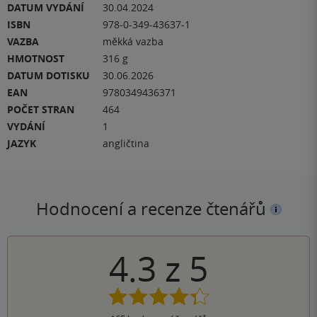
DATUM VYDÁNÍ
30.04.2024
ISBN
978-0-349-43637-1
VAZBA
měkká vazba
HMOTNOST
316 g
DATUM DOTISKU
30.06.2026
EAN
9780349436371
POČET STRAN
464
VYDÁNÍ
1
JAZYK
angličtina
Hodnocení a recenze čtenářů
4.3
z
5