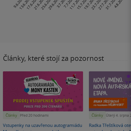
Články, které stojí za pozornost
Články
Články
Před 20 hodinami
Úterý 4. srpna
Vstupenky na uzavřenou autogramiádu
Radka Třeštíková otev