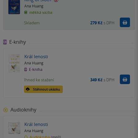
Ana Huang
měkká vazba
Do k
Skladem
279 Kč
s DPH
E-knihy
Král lenosti
Ana Huang
E-kniha
Koupit
Ihned ke stažení
349 Kč
s DPH
Stáhnout ukázku
Audioknihy
Král lenosti
Ana Huang
Audiokniha
(mp3)