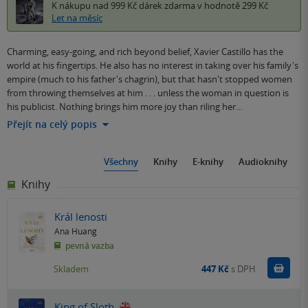
K nákupu nad 999 Kč
dárek zdarma
v hodnotě 299 Kč
Let na měsíc
Charming, easy-going, and rich beyond belief, Xavier Castillo has the
world at his fingertips. He also has no interest in taking over his family's
empire (much to his father's chagrin), but that hasn't stopped women
from throwing themselves at him . . . unless the woman in question is
his publicist. Nothing brings him more joy than riling her…
Přejít na celý popis
Všechny
Knihy
E-knihy
Audioknihy
Knihy
Král lenosti
Ana Huang
pevná vazba
Do k
Skladem
447 Kč
s DPH
King of Sloth