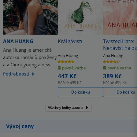
ANA HUANG
Král závisti
Twisted Hate:
Nenávist na os
Ana Huang je americká
nože
Ana Huang
Ana Huang
autorka románů pro ženy
4.6
4.4
a v žánru young a new
z
z
pevná vazba
pevná vazba
5
5
hvězdiček
hvězdiček
adult. Hlavními hrdiny
Podrobnosti
447 Kč
389 Kč
jejích románů jsou alfa
Běžně
499 Kč
Běžně
499 Kč
muži a silné ženy, obvykle
Do košíku
Do košíku
americko-asijské
národnosti, v prostředí
Všechny knihy autora
úžasných destinací, které
sama procestovala.
Vývoj ceny