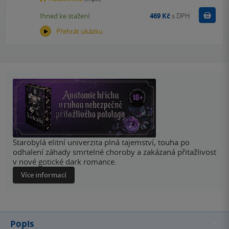
Koupit
Ihned ke stažení
469 Kč
s DPH
Přehrát ukázku
Starobylá elitní univerzita plná tajemství, touha po
odhalení záhady smrtelné choroby a zakázaná přitažlivost
v nové gotické dark romance.
Více informací
Popis