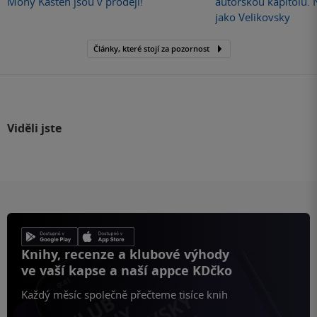
Mony Kasten jsou v prodeji!
autorskou kapitolu.
jako Velikovsky
Články, které stojí za pozornost
Viděli jste
Knihy, recenze a klubové výhody
ve vaší kapse a naší appce KDčko
Každý měsíc společně přečteme tisíce knih