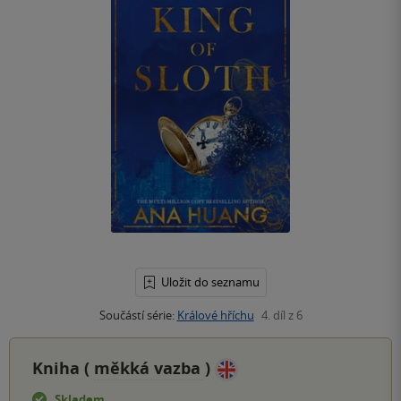
Uložit do seznamu
Součástí série:
Králové hříchu
4. díl z 6
Kniha (
měkká vazba
)
Skladem