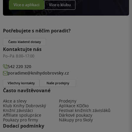
Více o aplikaci
Více o klubu
Potřebujete s něčím poradit?
Často kladené dotazy
Kontaktujte nás
Po–Pá:
8:00–17:00
542 220 320
poradime@knihydobrovsky.cz
Všechny kontakty
Naše prodejny
Často navštěvované
Akce a slevy
Prodejny
Klub Knihy Dobrovský
Aplikace KDčko
Knižní závisláci
Festival knižních závisláků
Affiliate spolupráce
Dárkové poukazy
Poukazy pro firmy
Nákupy pro školy
Dodací podmínky