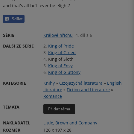
and that's all he'll ever be. Right?
Sdílet
SÉRIE
Králové hříchu
4. díl z 6
DALŠÍ ZE SÉRIE
2.
King of Pride
3.
King of Greed
4.
King of Sloth
5.
King of Envy
6.
King of Gluttony
KATEGORIE
Knihy
»
Cizojazyčná literatura
»
English
literature
»
Fiction and Literature
»
Romance
TÉMATA
Přidat téma
NAKLADATEL
Little, Brown and Company
ROZMĚR
126 x 197 x 28