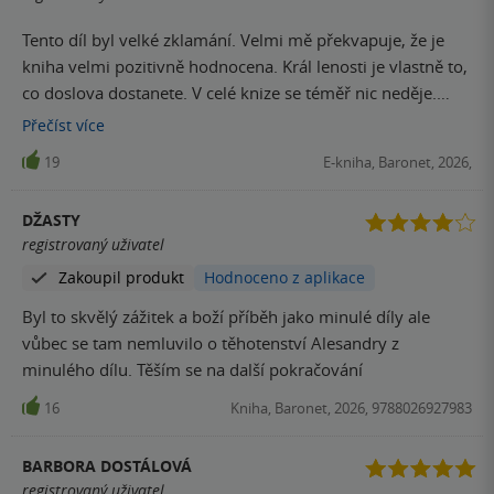
Tento díl byl velké zklamání. Velmi mě překvapuje, že je
kniha velmi pozitivně hodnocena. Král lenosti je vlastně to,
co doslova dostanete. V celé knize se téměř nic neděje.
Postavy jsou popsané tak vzdáleně, že chemie mezi nimi
Přečíst
více
není téměř žádná. O spicy kapitolách ani nemluvím, to je
19
E-kniha, Baronet, 2026,
doslova šup sem šup tam konec. Celkově na mě neudělala
kniha dojem a považuji ji za nejhorší díl z celé série. Těším
DŽASTY
se na Vuka a Ayanu, jen se obávám, aby to nedopadlo jako
registrovaný uživatel
tento díl. Za mě zatím byly nejlepší druhý a třetí díl. První
Zakoupil produkt
Hodnoceno z aplikace
díl je hned za nimi a tento je hodně daleko na konci.
Byl to skvělý zážitek a boží příběh jako minulé díly ale
vůbec se tam nemluvilo o těhotenství Alesandry z
minulého dílu. Těším se na další pokračování
16
Kniha, Baronet, 2026, 9788026927983
BARBORA DOSTÁLOVÁ
registrovaný uživatel