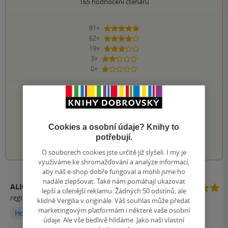
165
hodnocení čtenářů
81×
5 hvězdiček
62×
4 hvězdičky
19×
3 hvězdičky
3×
2 hvězdičky
0×
1 hvezdička
PŘIDEJTE SVÉ HODNOCENÍ KNIHY
Hodnocení našich knihkupců: 0.0 z 5
Cookies a osobní údaje? Knihy to
1
2
3
4
5
potřebují.
O souborech cookies jste určitě již slyšeli. I my je
využíváme ke shromažďování a analýze informací,
aby náš e-shop dobře fungoval a mohli jsme ho
nadále zlepšovat. Také nám pomáhají ukazovat
ALI03
lepší a cílenější reklamu. Žádných 50 odstínů, ale
registrovaný uživatel
klidně Vergilia v originále. Váš souhlas může předat
marketingovým platformám i některé vaše osobní
Hodnoceno z aplikace
údaje. Ale vše bedlivě hlídáme. Jako naši vlastní