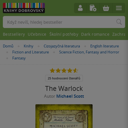
Vyhledávání
Bestsellery
Učebnice
Školní potřeby
Dark romance
Zachra
Nacházíte
Domů
Knihy
Cizojazyčná literatura
English literature
»
»
»
se
Fiction and Literature
Science Fiction, Fantasy and Horror
»
»
zde:
Fantasy
»
4.6
z
5
25 hodnocení čtenářů
hvězdiček
The Warlock
Autor
Michael Scott