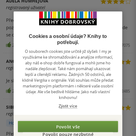
ADÉLA HUMHEJOVÁ
registrovaný uživatel
Předposlední díl nemohu hodnotit jinak, než stejně
pozitivně jako díly předchozí. Knížka se výborně čte, nejde
se od ní odtrhnout.
Cookies a osobní údaje? Knihy to
potřebují.
24
Kniha, Knižní klub, 2017, 9788024257075
O souborech cookies jste určitě již slyšeli. I my je
využíváme ke shromažďování a analýze informací,
ANONYM
aby náš e-shop dobře fungoval a mohli jsme ho
registrovaný uživatel
nadále zlepšovat. Také nám pomáhají ukazovat
lepší a cílenější reklamu. Žádných 50 odstínů, ale
klidně Vergilia v originále. Váš souhlas může předat
Je skvělá!!!
marketingovým platformám i některé vaše osobní
20
Kniha, Knižní klub, 2011, 9788024232485
údaje. Ale vše bedlivě hlídáme. Jako naši vlastní
knihovnu!
Zjistit více
SIBILLYN
registrovaný uživatel
Hodnoceno z aplikace
Povolit vše
Překvapující zjištění v poslední větě knihy donutí k
Povolit pouze nezbytné