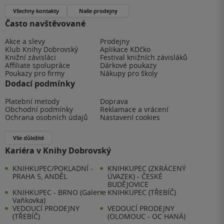
Všechny kontakty
Naše prodejny
Často navštěvované
Akce a slevy
Prodejny
Klub Knihy Dobrovský
Aplikace KDčko
Knižní závisláci
Festival knižních závisláků
Affiliate spolupráce
Dárkové poukazy
Poukazy pro firmy
Nákupy pro školy
Dodací podmínky
Platební metody
Doprava
Obchodní podmínky
Reklamace a vrácení
Ochrana osobních údajů
Nastavení cookies
Vše důležité
Kariéra v Knihy Dobrovský
KNIHKUPEC/POKLADNÍ -
KNIHKUPEC (ZKRÁCENÝ
PRAHA 5, ANDĚL
ÚVAZEK) - ČESKÉ
BUDĚJOVICE
KNIHKUPEC - BRNO (Galerie
KNIHKUPEC (TŘEBÍČ)
Vaňkovka)
VEDOUCÍ PRODEJNY
VEDOUCÍ PRODEJNY
(TŘEBÍČ)
(OLOMOUC - OC HANÁ)