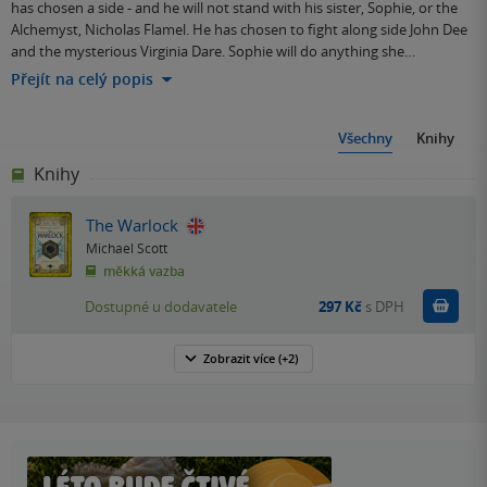
has chosen a side - and he will not stand with his sister, Sophie, or the
Alchemyst, Nicholas Flamel. He has chosen to fight along side John Dee
and the mysterious Virginia Dare. Sophie will do anything she…
Přejít na celý popis
Všechny
Knihy
Knihy
The Warlock
Michael Scott
měkká vazba
Do k
Dostupné u dodavatele
297 Kč
s DPH
Zobrazit
více
(+2)