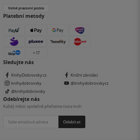
Volné pracovní pozice
Platební metody
+ 17
Sledujte nás
KnihyDobrovsky.cz
Knižní závisláci
knihydobrovsky
@knihydobrovskycz
@knihydobrovsky
Odebírejte nás
Každý měsíc společně přečteme tisíce knih
Odebírat