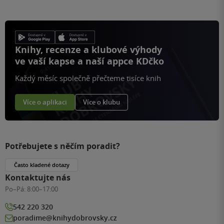
Knihy, recenze a klubové výhody
ve vaší kapse a naší appce KDčko
Každý měsíc společně přečteme tisíce knih
Více o aplikaci
Více o klubu
Potřebujete s něčím poradit?
Často kladené dotazy
Kontaktujte nás
Po–Pá:
8:00–17:00
542 220 320
poradime@knihydobrovsky.cz