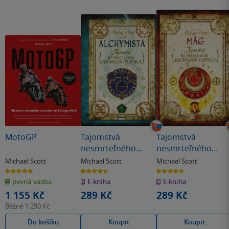
MotoGP
Tajomstvá
Tajomstvá
nesmrteľného
nesmrteľného
Nicholasa Flamela
Nicholasa Flamela
Michael Scott
Michael Scott
Michael Scott
1: Alchymista
2: Mág
5.0
4.6
4.6
z
z
z
pevná vazba
E-kniha
E-kniha
5
5
5
hvězdiček
hvězdiček
hvězdiček
1 155 Kč
289 Kč
289 Kč
Běžně
1 290 Kč
Do košíku
Koupit
Koupit