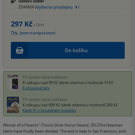
Osobní odběr
Vyberte prodejnu
ZDARMA (
)
297 Kč
s DPH
Jsme transparentní
Do košíku
Při zaslání zboží balíčkem
K nákupu nad 99 Kč
dárek zdarma
v hodnotě 19 Kč
E-shopové listy
Při zaslání zboží balíčkem
K nákupu nad 699 Kč
dárek zdarma
v hodnotě 249 Kč
Karel IV. v kouzelném kukátku
Winner of a Parents'' Choice Silver Honor Award, 2012The Newman
twins have finally been divided. The end is near.In San Francisco, Josh