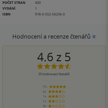
POČET STRAN
400
VYDÁNÍ
1
ISBN
978-0-552-56256-0
Hodnocení a recenze čtenářů
4.6
z
5
25
hodnocení čtenářů
17×
5 hvězdiček
6×
4 hvězdičky
1×
3 hvězdičky
1×
2 hvězdičky
0×
1 hvezdička