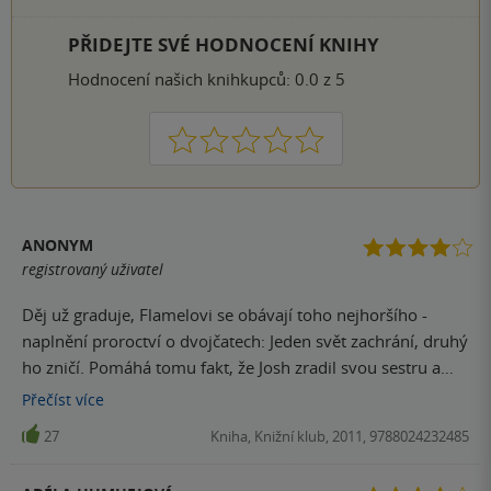
PŘIDEJTE SVÉ HODNOCENÍ KNIHY
Hodnocení našich knihkupců: 0.0 z 5
1
2
3
4
5
ANONYM
registrovaný uživatel
Děj už graduje, Flamelovi se obávají toho nejhoršího -
naplnění proroctví o dvojčatech: Jeden svět zachrání, druhý
ho zničí. Pomáhá tomu fakt, že Josh zradil svou sestru a
přidal se k Deeovi. Ten kdo četl předešlé díly, musí si
Přečíst
více
přečíst i tenhle, aby ujistil jak to vlastně všechno dopadne
27
Kniha, Knižní klub, 2011, 9788024232485