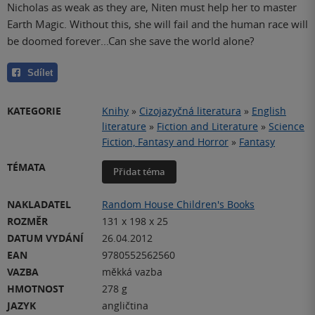
Nicholas as weak as they are, Niten must help her to master
Earth Magic. Without this, she will fail and the human race will
be doomed forever...Can she save the world alone?
Sdílet
KATEGORIE
Knihy
»
Cizojazyčná literatura
»
English
literature
»
Fiction and Literature
»
Science
Fiction, Fantasy and Horror
»
Fantasy
TÉMATA
Přidat téma
NAKLADATEL
Random House Children's Books
ROZMĚR
131 x 198 x 25
DATUM VYDÁNÍ
26.04.2012
EAN
9780552562560
VAZBA
měkká vazba
HMOTNOST
278 g
JAZYK
angličtina