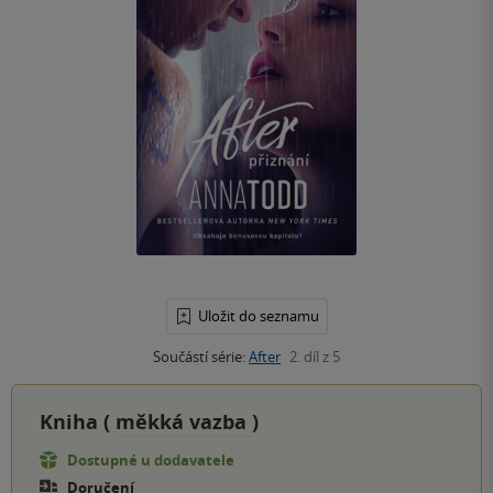
Uložit do seznamu
Součástí série:
After
2. díl z 5
Kniha (
měkká vazba
)
Dostupné u dodavatele
Doručení