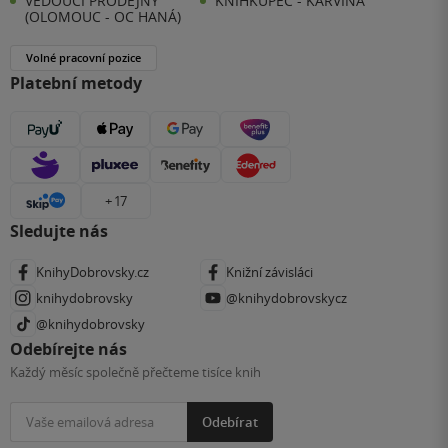
VEDOUCÍ PRODEJNY
KNIHKUPEC - KARVINÁ
(OLOMOUC - OC HANÁ)
Volné pracovní pozice
Platební metody
+ 17
Sledujte nás
KnihyDobrovsky.cz
Knižní závisláci
knihydobrovsky
@knihydobrovskycz
@knihydobrovsky
Odebírejte nás
Každý měsíc společně přečteme tisíce knih
Odebírat