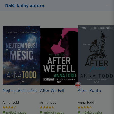
Další knihy autora
formě, ale tentokrát se dozvíme i Hardinův pohled, což je
opravdu zajímavé. Doporučuji jak tuto knihu, tak celou
sérii After.
Nejtemnější měsíc
After We Fell
After: Pouto
Anna Todd
Anna Todd
Anna Todd
4.1
4.4
4.4
z
z
z
měkká vazba
měkká vazba
měkká vazba
5
5
5