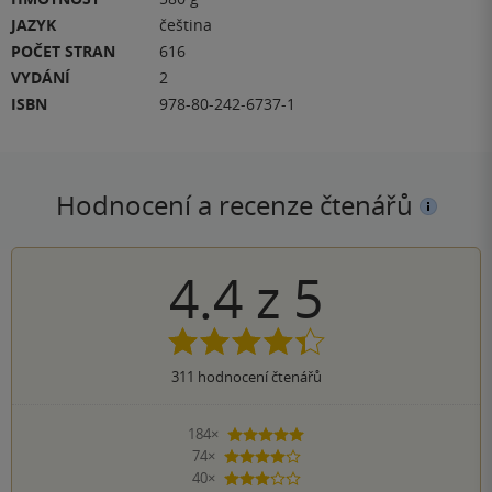
JAZYK
čeština
POČET STRAN
616
VYDÁNÍ
2
ISBN
978-80-242-6737-1
Hodnocení a recenze čtenářů
4.4
z
5
311
hodnocení čtenářů
184×
5 hvězdiček
74×
4 hvězdičky
40×
3 hvězdičky