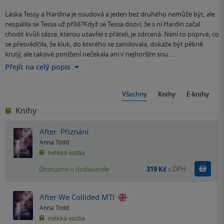
Láska Tessy a Hardina je osudová a jeden bez druhého nemůže být, ale
nespálila se Tessa už příliš?Když se Tessa dozví, že s ní Hardin začal
chodit kvůli sázce, kterou uzavřel s přáteli, je zdrcená. Není to poprvé, co
se přesvědčila, že kluk, do kterého se zamilovala, dokáže být pěkně
krutý, ale takové ponížení nečekala ani v nejhorším snu.…
Přejít na celý popis
Všechny
Knihy
E-knihy
Knihy
After: Přiznání
Anna Todd
měkká vazba
Do k
Dostupné u dodavatele
319 Kč
s DPH
After We Collided MTI
Anna Todd
měkká vazba