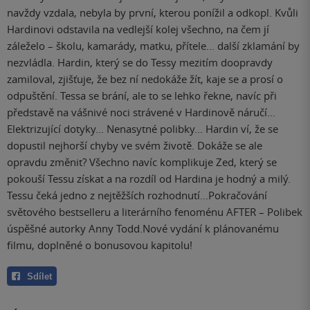
navždy vzdala, nebyla by první, kterou ponížil a odkopl. Kvůli
Hardinovi odstavila na vedlejší kolej všechno, na čem jí
záleželo – školu, kamarády, matku, přítele... další zklamání by
nezvládla. Hardin, který se do Tessy mezitím doopravdy
zamiloval, zjišťuje, že bez ní nedokáže žít, kaje se a prosí o
odpuštění. Tessa se brání, ale to se lehko řekne, navíc při
představě na vášnivé noci strávené v Hardinově náručí...
Elektrizující dotyky... Nenasytné polibky... Hardin ví, že se
dopustil nejhorší chyby ve svém životě. Dokáže se ale
opravdu změnit? Všechno navíc komplikuje Zed, který se
pokouší Tessu získat a na rozdíl od Hardina je hodný a milý.
Tessu čeká jedno z nejtěžších rozhodnutí...Pokračování
světového bestselleru a literárního fenoménu AFTER – Polibek
úspěšné autorky Anny Todd.Nové vydání k plánovanému
filmu, doplněné o bonusovou kapitolu!
Sdílet