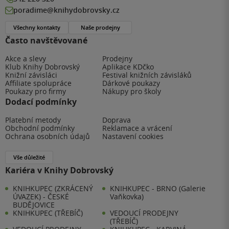
poradime@knihydobrovsky.cz
Všechny kontakty
Naše prodejny
Často navštěvované
Akce a slevy
Prodejny
Klub Knihy Dobrovský
Aplikace KDčko
Knižní závisláci
Festival knižních závisláků
Affiliate spolupráce
Dárkové poukazy
Poukazy pro firmy
Nákupy pro školy
Dodací podmínky
Platební metody
Doprava
Obchodní podmínky
Reklamace a vrácení
Ochrana osobních údajů
Nastavení cookies
Vše důležité
Kariéra v Knihy Dobrovský
KNIHKUPEC (ZKRÁCENÝ
KNIHKUPEC - BRNO (Galerie
ÚVAZEK) - ČESKÉ
Vaňkovka)
BUDĚJOVICE
KNIHKUPEC (TŘEBÍČ)
VEDOUCÍ PRODEJNY
(TŘEBÍČ)