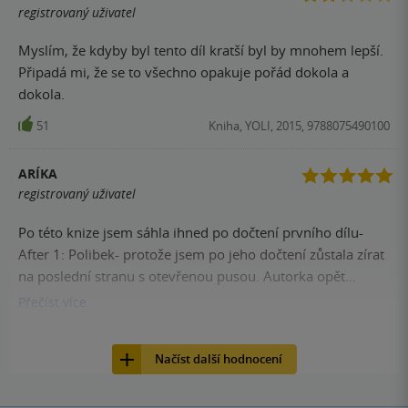
registrovaný uživatel
Myslím, že kdyby byl tento díl kratší byl by mnohem lepší.
Připadá mi, že se to všechno opakuje pořád dokola a
dokola.
51
Kniha, YOLI, 2015, 9788075490100
ARÍKA
registrovaný uživatel
Po této knize jsem sáhla ihned po dočtení prvního dílu-
After 1: Polibek- protože jsem po jeho dočtení zůstala zírat
na poslední stranu s otevřenou pusou. Autorka opět
nezklamala. Hardin, je tak dokola vymyšlenou postavou, že
Přečíst
více
k němu propadávám čím dál tím silnějšími sympatiemi.
48
Kniha, YOLI, 2015, 9788075490100
Tessa, trochu mě začalo štvát, jak Hardinovi projde úplně
Načíst další hodnocení
všechno, ale o čem by potom autorka psala? Tessina
matka, vždy se těším na konfrontaci s Hardinem či Tessou,
je to takové příjemné okořenění děje. Kniha je ipět v ich-