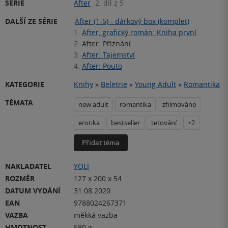
SÉRIE
After
2. díl z 5
DALŠÍ ZE SÉRIE
After (1-5) - dárkový box (komplet)
1.
After, grafický román: Kniha první
2.
After: Přiznání
3.
After: Tajemství
4.
After: Pouto
KATEGORIE
Knihy
»
Beletrie
»
Young Adult
»
Romantika
TÉMATA
new adult
romantika
zfilmováno
erotika
bestseller
tetování
+2
Přidat téma
NAKLADATEL
YOLI
ROZMĚR
127 x 200 x 54
DATUM VYDÁNÍ
31.08.2020
EAN
9788024267371
VAZBA
měkká vazba
HMOTNOST
580 g