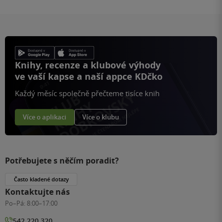
Knihy, recenze a klubové výhody
ve vaší kapse a naší appce KDčko
Každý měsíc společně přečteme tisíce knih
Více o aplikaci
Více o klubu
Potřebujete s něčím poradit?
Často kladené dotazy
Kontaktujte nás
Po–Pá:
8:00–17:00
542 220 320