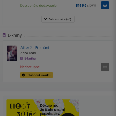
Do k
Dostupné u dodavatele
319 Kč
s DPH
Zobrazit
více
(+6)
E-knihy
After 2: Přiznání
Anna Todd
E-kniha
Nedostu
Nedostupné
Stáhnout ukázku