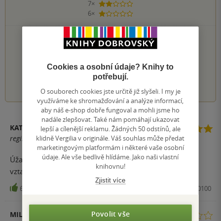
7×
2 hvězdičky
6×
1 hvezdička
PŘIDEJTE SVÉ HODNOCENÍ KNIHY
Hodnocení našich knihkupců: 0.0 z 5
Cookies a osobní údaje? Knihy to
potřebují.
1
2
3
4
5
O souborech cookies jste určitě již slyšeli. I my je
využíváme ke shromažďování a analýze informací,
aby náš e-shop dobře fungoval a mohli jsme ho
nadále zlepšovat. Také nám pomáhají ukazovat
KATEŘINA SOUČKOVÁ
lepší a cílenější reklamu. Žádných 50 odstínů, ale
klidně Vergilia v originále. Váš souhlas může předat
registrovaný uživatel
marketingovým platformám i některé vaše osobní
údaje. Ale vše bedlivě hlídáme. Jako naši vlastní
Úžasná kniha o vzájemné lásce a překonávání obtíží ve
knihovnu!
vztahu Tessy a Hardina. skvěle napsáno.
Zjistit více
62
Kniha, YOLI, 2015, 9788075490100
Povolit vše
MILENA HOANGOVÁ