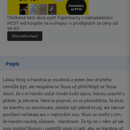
Oblíbená letní akce zpět! Paperbacky z nakladatelství
HOST teď koupíte na e-shopu i v prodejnách za ceny od
99 Kč!
Více informací
Popis
Láska Tessy a Hardina je osudová a jeden bez druhého
nemůže být, ale nespálila se Tessa už příliš?Když se Tessa
dozví, že s ní Hardin začal chodit kvůli sázce, kterou uzavřel s
přáteli, je zdrcená. Není to poprvé, co se přesvědčila, že kluk,
do kterého se zamilovala, dokáže být pěkně krutý, ale takové
ponížení nečekala ani v nejhorším snu. Musí se smířit s tím,
že Hardin navždy zůstane... Hardinem. Že by se v něm až tak
moc mýlila? Rozum i nejbližší okolí jí radí, aby se Hardina už