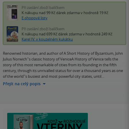
Při zaslání zboží balíčkem
K nákupu nad 99 Kč
dárek zdarma
v hodnotě 19 Kč
E-shopové listy
Při zaslání zboží balíčkem
K nákupu nad 699 Kč
dárek zdarma
v hodnotě 249 Kč
Karel IV. v kouzelném kukátku
Renowned historian, and author of A Short History of Byzantium, John
Julius Norwich''s classic history of VeniceA History of Venice tells the
story of this most remarkable of cities from its founding in the fifth
century, through its unrivalled status for over a thousand years as one
of the world''s busiest and most powerful city states, until…
Přejít na celý popis