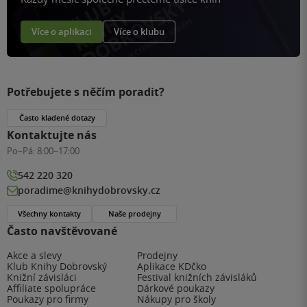
Více o aplikaci
Více o klubu
Potřebujete s něčím poradit?
Často kladené dotazy
Kontaktujte nás
Po–Pá:
8:00–17:00
542 220 320
poradime@knihydobrovsky.cz
Všechny kontakty
Naše prodejny
Často navštěvované
Akce a slevy
Prodejny
Klub Knihy Dobrovský
Aplikace KDčko
Knižní závisláci
Festival knižních závisláků
Affiliate spolupráce
Dárkové poukazy
Poukazy pro firmy
Nákupy pro školy