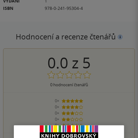
VYDÁNÍ
1
ISBN
978-0-241-95304-4
Hodnocení a recenze čtenářů
0.0
z
5
0
hodnocení čtenářů
0×
5 hvězdiček
0×
4 hvězdičky
0×
3 hvězdičky
0×
2 hvězdičky
0×
1 hvezdička