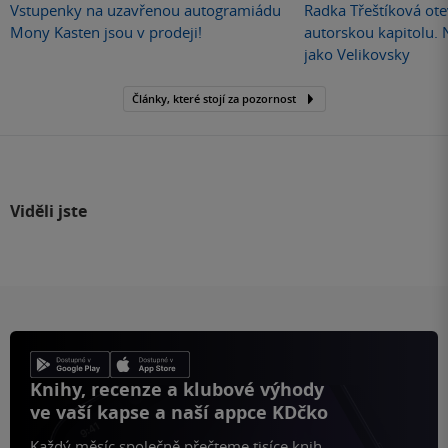
Vstupenky na uzavřenou autogramiádu
Radka Třeštíková otev
Mony Kasten jsou v prodeji!
autorskou kapitolu.
jako Velikovsky
Články, které stojí za pozornost
Viděli jste
Knihy, recenze a klubové výhody
ve vaší kapse a naší appce KDčko
Každý měsíc společně přečteme tisíce knih