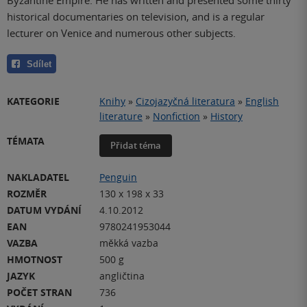
historical documentaries on television, and is a regular
lecturer on Venice and numerous other subjects.
Sdílet
KATEGORIE
Knihy
»
Cizojazyčná literatura
»
English
literature
»
Nonfiction
»
History
TÉMATA
Přidat téma
NAKLADATEL
Penguin
ROZMĚR
130 x 198 x 33
DATUM VYDÁNÍ
4.10.2012
EAN
9780241953044
VAZBA
měkká vazba
HMOTNOST
500 g
JAZYK
angličtina
POČET STRAN
736