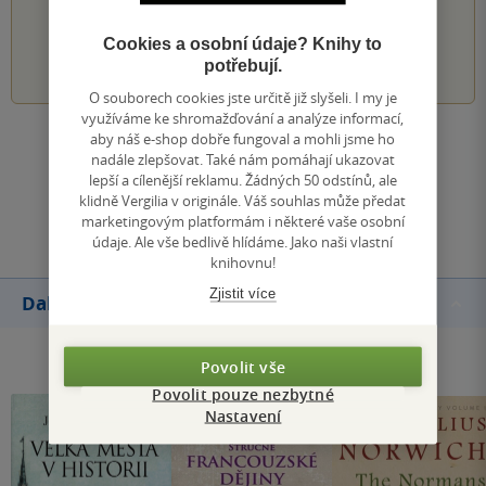
PŘIDEJTE SVÉ HODNOCENÍ KNIHY
Cookies a osobní údaje? Knihy to
1
2
3
4
5
potřebují.
O souborech cookies jste určitě již slyšeli. I my je
využíváme ke shromažďování a analýze informací,
aby náš e-shop dobře fungoval a mohli jsme ho
Zobrazit všechna hodnocení
nadále zlepšovat. Také nám pomáhají ukazovat
lepší a cílenější reklamu. Žádných 50 odstínů, ale
klidně Vergilia v originále. Váš souhlas může předat
Přidat hodnocení
marketingovým platformám i některé vaše osobní
údaje. Ale vše bedlivě hlídáme. Jako naši vlastní
knihovnu!
Zjistit více
Další knihy autora
Povolit vše
Povolit pouze nezbytné
Nastavení