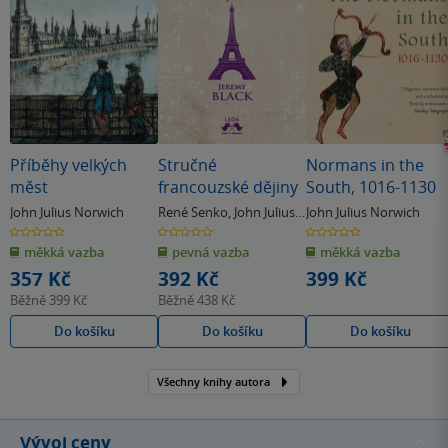
Příběhy velkých
Stručné
Normans in the
měst
francouzské dějiny
South, 1016-1130
John Julius Norwich
René Senko
,
John Julius
John Julius Norwich
Norwich
0.0
0.0
0.0
z
z
z
měkká vazba
pevná vazba
měkká vazba
5
5
5
hvězdiček
hvězdiček
hvězdiček
357 Kč
392 Kč
399 Kč
Běžně
399 Kč
Běžně
438 Kč
Do košíku
Do košíku
Do košíku
Všechny knihy autora
Vývoj ceny