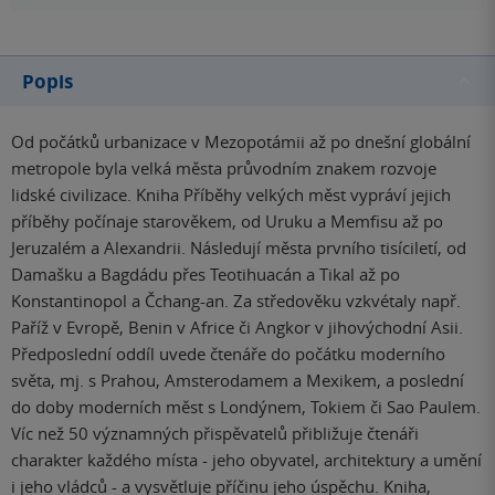
Popis
Od počátků urbanizace v Mezopotámii až po dnešní globální
metropole byla velká města průvodním znakem rozvoje
lidské civilizace. Kniha Příběhy velkých měst vypráví jejich
příběhy počínaje starověkem, od Uruku a Memfisu až po
Jeruzalém a Alexandrii. Následují města prvního tisíciletí, od
Damašku a Bagdádu přes Teotihuacán a Tikal až po
Konstantinopol a Čchang-an. Za středověku vzkvétaly např.
Paříž v Evropě, Benin v Africe či Angkor v jihovýchodní Asii.
Předposlední oddíl uvede čtenáře do počátku moderního
světa, mj. s Prahou, Amsterodamem a Mexikem, a poslední
do doby moderních měst s Londýnem, Tokiem či Sao Paulem.
Víc než 50 významných přispěvatelů přibližuje čtenáři
charakter každého místa - jeho obyvatel, architektury a umění
i jeho vládců - a vysvětluje příčinu jeho úspěchu. Kniha,