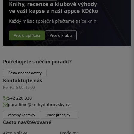
Knihy, recenze a klubové výhody
ve vaší kapse a naší appce KDčko
Každý měsíc společně přečteme tisíce knih
Více o aplikaci
Více o klubu
Potřebujete s něčím poradit?
Často kladené dotazy
Kontaktujte nás
Po–Pá:
8:00–17:00
542 220 320
poradime@knihydobrovsky.cz
Všechny kontakty
Naše prodejny
Často navštěvované
Akce a slevy
Prodejny