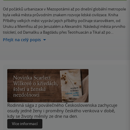
Od počátků urbanizace v Mezopotámii až po dnešní globální metropole
byla velká města průvodním znakem rozvoje lidské civilizace. Kniha
Příběhy velkých měst vypráví jejich příběhy počínaje starověkem, od
Uruku a Memfisu až po Jeruzalém a Alexandrii. Následují města prvního
tisíciletí, od Damašku a Bagdádu přes Teotihuacán a Tikal až po…
Přejít na celý popis
Rodinná sága z poválečného Československa zachycuje
osudy jedné ženy i proměny českého venkova v době,
kdy se životy měnily ze dne na den.
Více informací