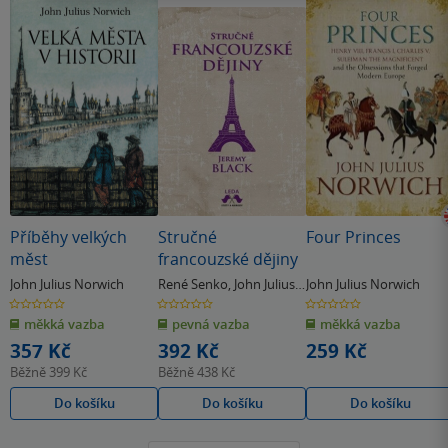
Příběhy velkých
Stručné
Four Princes
měst
francouzské dějiny
John Julius Norwich
René Senko
,
John Julius
John Julius Norwich
Norwich
0.0
0.0
0.0
z
z
z
měkká vazba
pevná vazba
měkká vazba
5
5
5
hvězdiček
hvězdiček
hvězdiček
357 Kč
392 Kč
259 Kč
Běžně
399 Kč
Běžně
438 Kč
Do košíku
Do košíku
Do košíku