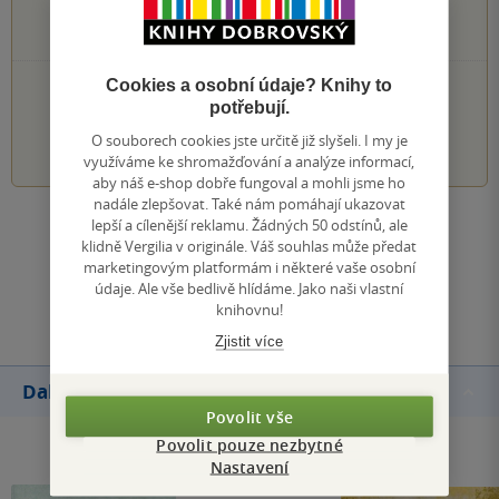
0×
2 hvězdičky
0×
1 hvezdička
Cookies a osobní údaje? Knihy to
PŘIDEJTE SVÉ HODNOCENÍ KNIHY
potřebují.
1
2
3
4
5
O souborech cookies jste určitě již slyšeli. I my je
využíváme ke shromažďování a analýze informací,
aby náš e-shop dobře fungoval a mohli jsme ho
nadále zlepšovat. Také nám pomáhají ukazovat
lepší a cílenější reklamu. Žádných 50 odstínů, ale
Zobrazit všechna hodnocení
klidně Vergilia v originále. Váš souhlas může předat
marketingovým platformám i některé vaše osobní
údaje. Ale vše bedlivě hlídáme. Jako naši vlastní
Přidat hodnocení
knihovnu!
Zjistit více
Další knihy autora
Povolit vše
Povolit pouze nezbytné
Nastavení