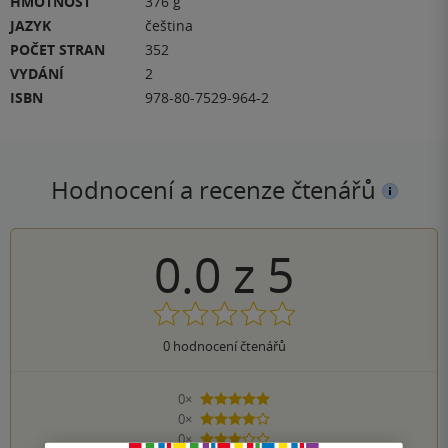
HMOTNOST
376 g
JAZYK
čeština
POČET STRAN
352
VYDÁNÍ
2
ISBN
978-80-7529-964-2
Hodnocení a recenze čtenářů
0.0
z
5
0
hodnocení čtenářů
0×
5 hvězdiček
0×
4 hvězdičky
0×
3 hvězdičky