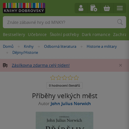
Vyhledávání
Bestsellery
Učebnice
Školní potřeby
Dark romance
Zachra
Nacházíte
Domů
Knihy
Odborná literatura
Historie a military
»
»
»
se
Dějiny/Historie
»
zde:
Zásilkovna zdarma celý týden!
Za
0.0
z
5
0 hodnocení čtenářů
hvězdiček
Příběhy velkých měst
Autor
John Julius Norwich