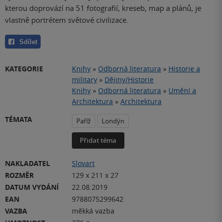
kterou doprovází na 51 fotografií, kreseb, map a plánů, je
vlastně portrétem světové civilizace.
Sdílet
KATEGORIE
Knihy
»
Odborná literatura
»
Historie a
military
»
Dějiny/Historie
Knihy
»
Odborná literatura
»
Umění a
Architektura
»
Architektura
TÉMATA
Paříž
Londýn
Přidat téma
NAKLADATEL
Slovart
ROZMĚR
129 x 211 x 27
DATUM VYDÁNÍ
22.08.2019
EAN
9788075299642
VAZBA
měkká vazba