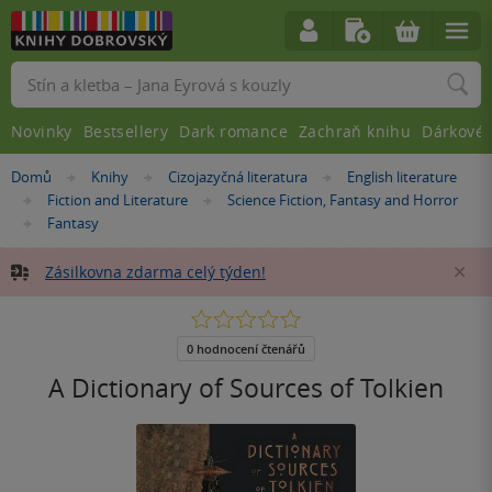
Vyhledávání
Novinky
Bestsellery
Dark romance
Zachraň knihu
Dárkové 
Nacházíte
Domů
Knihy
Cizojazyčná literatura
English literature
»
»
»
se
Fiction and Literature
Science Fiction, Fantasy and Horror
»
»
zde:
Fantasy
»
Zásilkovna zdarma celý týden!
Za
0.0
z
5
0 hodnocení čtenářů
hvězdiček
A Dictionary of Sources of Tolkien