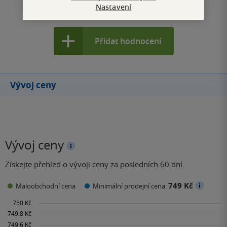
Nastavení
Zobrazit všechna hodnocení
Přidat hodnocení
Vývoj ceny
Vývoj ceny
Získejte přehled o vývoji ceny za posledních 60 dní.
749 Kč
Maloobchodní cena
Minimální prodejní cena: