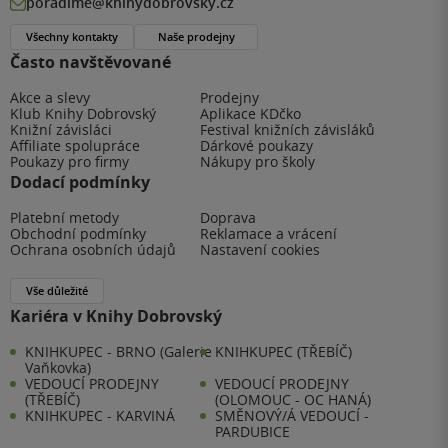
poradime@knihydobrovsky.cz
Všechny kontakty
Naše prodejny
Často navštěvované
Akce a slevy
Prodejny
Klub Knihy Dobrovský
Aplikace KDčko
Knižní závisláci
Festival knižních závisláků
Affiliate spolupráce
Dárkové poukazy
Poukazy pro firmy
Nákupy pro školy
Dodací podmínky
Platební metody
Doprava
Obchodní podmínky
Reklamace a vrácení
Ochrana osobních údajů
Nastavení cookies
Vše důležité
Kariéra v Knihy Dobrovský
KNIHKUPEC - BRNO (Galerie
KNIHKUPEC (TŘEBÍČ)
Vaňkovka)
VEDOUCÍ PRODEJNY
VEDOUCÍ PRODEJNY
(TŘEBÍČ)
(OLOMOUC - OC HANÁ)
KNIHKUPEC - KARVINÁ
SMĚNOVÝ/Á VEDOUCÍ -
PARDUBICE