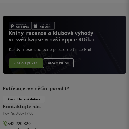
Knihy, recenze a klubové výhody
ve vaší kapse a naší appce KDčko
Každý měsíc společně přečteme tisíce knih
Více o aplikaci
Více o klubu
Potřebujete s něčím poradit?
Často kladené dotazy
Kontaktujte nás
Po–Pá:
8:00–17:00
542 220 320