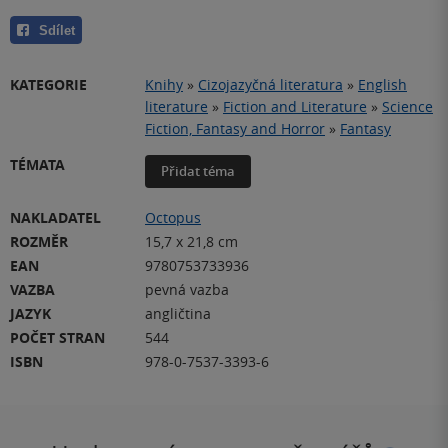
Sdílet
KATEGORIE
Knihy
»
Cizojazyčná literatura
»
English
literature
»
Fiction and Literature
»
Science
Fiction, Fantasy and Horror
»
Fantasy
TÉMATA
Přidat téma
NAKLADATEL
Octopus
ROZMĚR
15,7 x 21,8 cm
EAN
9780753733936
VAZBA
pevná vazba
JAZYK
angličtina
POČET STRAN
544
ISBN
978-0-7537-3393-6