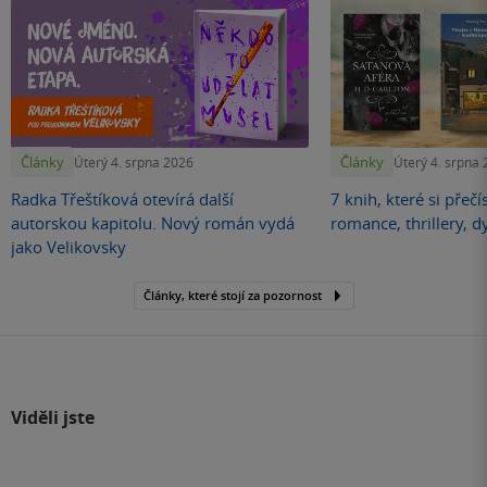
Články
Články
Úterý 4. srpna 2026
Úterý 4. srpna
Radka Třeštíková otevírá další
7 knih, které si přečí
autorskou kapitolu. Nový román vydá
romance, thrillery, d
jako Velikovsky
Články, které stojí za pozornost
Viděli jste