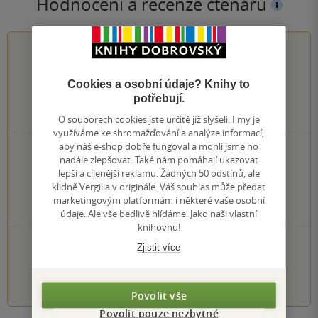
Hodnocení a recenze čtenářů
0.0
z
5
Cookies a osobní údaje? Knihy to
potřebují.
0
hodnocení čtenářů
O souborech cookies jste určitě již slyšeli. I my je
využíváme ke shromažďování a analýze informací,
aby náš e-shop dobře fungoval a mohli jsme ho
0×
5 hvězdiček
nadále zlepšovat. Také nám pomáhají ukazovat
0×
4 hvězdičky
lepší a cílenější reklamu. Žádných 50 odstínů, ale
0×
3 hvězdičky
klidně Vergilia v originále. Váš souhlas může předat
0×
2 hvězdičky
marketingovým platformám i některé vaše osobní
0×
1 hvezdička
údaje. Ale vše bedlivě hlídáme. Jako naši vlastní
knihovnu!
PŘIDEJTE SVÉ HODNOCENÍ KNIHY
Zjistit více
1
2
3
4
5
Povolit vše
Povolit pouze nezbytné