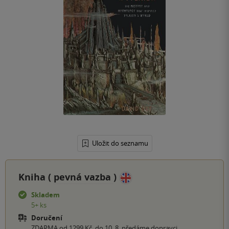
Uložit do seznamu
Kniha (
pevná vazba
)
Skladem
5+ ks
Doručení
ZDARMA od 1299 Kč, do 10. 8. předáme dopravci