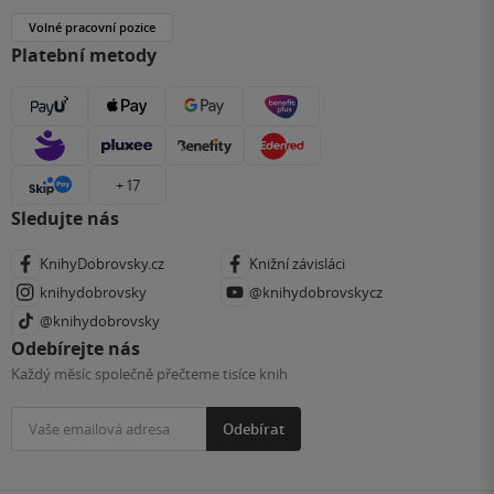
Volné pracovní pozice
Platební metody
+ 17
Sledujte nás
KnihyDobrovsky.cz
Knižní závisláci
knihydobrovsky
@knihydobrovskycz
@knihydobrovsky
Odebírejte nás
Každý měsíc společně přečteme tisíce knih
Odebírat