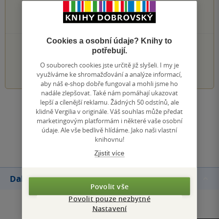
0×
3 hvězdičky
0×
2 hvězdičky
0×
1 hvezdička
Cookies a osobní údaje? Knihy to
PŘIDEJTE SVÉ HODNOCENÍ KNIHY
potřebují.
O souborech cookies jste určitě již slyšeli. I my je
1
2
3
4
5
využíváme ke shromažďování a analýze informací,
aby náš e-shop dobře fungoval a mohli jsme ho
nadále zlepšovat. Také nám pomáhají ukazovat
lepší a cílenější reklamu. Žádných 50 odstínů, ale
Zobrazit všechna hodnocení
klidně Vergilia v originále. Váš souhlas může předat
marketingovým platformám i některé vaše osobní
údaje. Ale vše bedlivě hlídáme. Jako naši vlastní
Přidat hodnocení
knihovnu!
Zjistit více
Další knihy autora
Povolit vše
Povolit pouze nezbytné
Nastavení