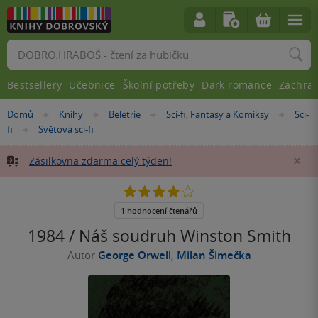
Vyhledávání
Bestsellery
Učebnice
Školní potřeby
Dark romance
Zachra
Nacházíte
Domů
Knihy
Beletrie
Sci-fi, Fantasy a Komiksy
Sci-
»
»
»
»
se
fi
Světová sci-fi
»
zde:
Zásilkovna zdarma celý týden!
Za
4.0
z
5
1 hodnocení čtenářů
hvězdiček
1984 / Náš soudruh Winston Smith
Autor
George Orwell
,
Milan Šimečka