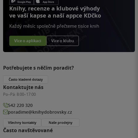
Knihy, recenze a klubové výhody
ve vaší kapse a naší appce KDčko
Každý měsíc společně přečteme tisíce knih
Více o aplikaci
Více o klubu
Potřebujete s něčím poradit?
Často kladené dotazy
Kontaktujte nás
Po–Pá:
8:00–17:00
542 220 320
poradime@knihydobrovsky.cz
Všechny kontakty
Naše prodejny
Často navštěvované