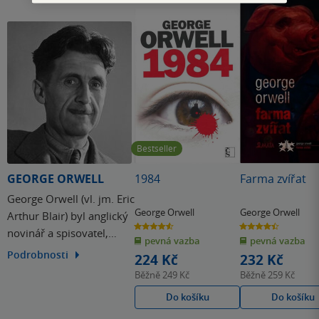
Bestseller
GEORGE ORWELL
1984
Farma zvířat
George Orwell (vl. jm. Eric
George Orwell
George Orwell
Arthur Blair) byl anglický
4.6
4.4
novinář a spisovatel,
z
z
pevná vazba
pevná vazba
5
5
hvězdiček
hvězdiček
který se proslavil
Podrobnosti
224 Kč
232 Kč
znepokojivě přesnými
Běžně
249 Kč
Běžně
259 Kč
zrcadly totality,
Do košíku
Do košíku
antiutopickými romány
1984 (1949) a Farma