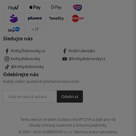
+ 17
Sledujte nás
KnihyDobrovsky.cz
Knižní závisláci
knihydobrovsky
@knihydobrovskycz
@knihydobrovsky
Odebírejte nás
Každý měsíc společně přečteme tisíce knih
Odebírat
Tento web je chráněn službou reCAPTCHA a platí pro něj
Zásady ochrany soukromí
a
Smluvní podmínky
.
© 2001–2026
DOBROVSKÝ s.r.o. Všechna práva vyhrazena.