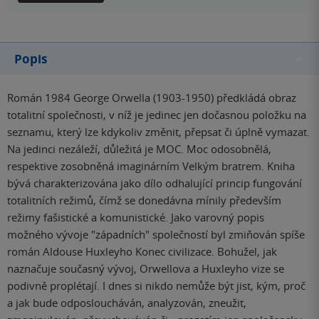
Popis
Román 1984 George Orwella (1903-1950) předkládá obraz
totalitní společnosti, v níž je jedinec jen dočasnou položku na
seznamu, který lze kdykoliv změnit, přepsat či úplně vymazat.
Na jedinci nezáleží, důležitá je MOC. Moc odosobnělá,
respektive zosobněná imaginárním Velkým bratrem. Kniha
bývá charakterizována jako dílo odhalující princip fungování
totalitních režimů, čímž se donedávna mínily především
režimy fašistické a komunistické. Jako varovný popis
možného vývoje "západních" společností byl zmiňován spíše
román Aldouse Huxleyho Konec civilizace. Bohužel, jak
naznačuje současný vývoj, Orwellova a Huxleyho vize se
podivně proplétají. I dnes si nikdo nemůže být jist, kým, proč
a jak bude odposloucháván, analyzován, zneužit,