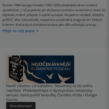
Román 1984 George Orwella (1903-1950) předkládá obraz totalitní
společnosti, v níž je jedinec jen dočasnou položku na seznamu, který lze
kdykoliv změnit, přepsat či úplně vymazat. Na jedinci nezáleží, důležitá
je MOC. Moc odosobnělá, respektive zosobněná imaginárním Velkým
bratrem. Kniha bývá charakterizována jako dílo odhalující princip…
Přejít na celý popis
Nevěř nikomu. Lži každému. Nezamiluj se do svého
nepřítele. Předobjednejte si dystopickou romantasy
senzaci, která potěší fanoušky Čtvrtého křídla i Hunger
Games.
Více informací