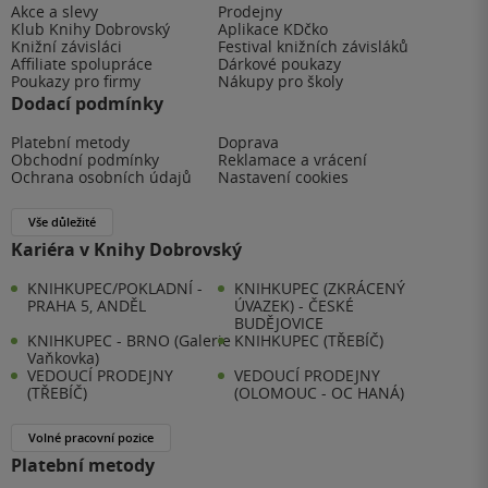
Akce a slevy
Prodejny
Klub Knihy Dobrovský
Aplikace KDčko
Knižní závisláci
Festival knižních závisláků
Affiliate spolupráce
Dárkové poukazy
Poukazy pro firmy
Nákupy pro školy
Dodací podmínky
Platební metody
Doprava
Obchodní podmínky
Reklamace a vrácení
Ochrana osobních údajů
Nastavení cookies
Vše důležité
Kariéra v Knihy Dobrovský
KNIHKUPEC/POKLADNÍ -
KNIHKUPEC (ZKRÁCENÝ
PRAHA 5, ANDĚL
ÚVAZEK) - ČESKÉ
BUDĚJOVICE
KNIHKUPEC - BRNO (Galerie
KNIHKUPEC (TŘEBÍČ)
Vaňkovka)
VEDOUCÍ PRODEJNY
VEDOUCÍ PRODEJNY
(TŘEBÍČ)
(OLOMOUC - OC HANÁ)
Volné pracovní pozice
Platební metody