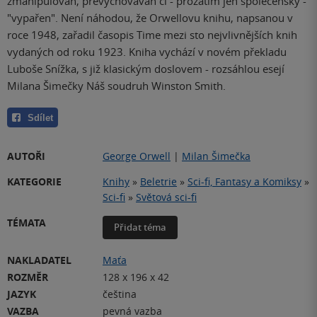
zmanipulován, převychováván či - prozatím jen společensky -
"vypařen". Není náhodou, že Orwellovu knihu, napsanou v
roce 1948, zařadil časopis Time mezi sto nejvlivnějších knih
vydaných od roku 1923. Kniha vychází v novém překladu
Luboše Snížka, s již klasickým doslovem - rozsáhlou esejí
Milana Šimečky Náš soudruh Winston Smith.
Sdílet
AUTOŘI
George Orwell
|
Milan Šimečka
KATEGORIE
Knihy
»
Beletrie
»
Sci-fi, Fantasy a Komiksy
»
Sci-fi
»
Světová sci-fi
TÉMATA
Přidat téma
NAKLADATEL
Maťa
ROZMĚR
128 x 196 x 42
JAZYK
čeština
VAZBA
pevná vazba