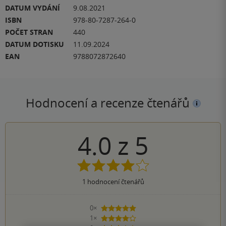
DATUM VYDÁNÍ
9.08.2021
ISBN
978-80-7287-264-0
POČET STRAN
440
DATUM DOTISKU
11.09.2024
EAN
9788072872640
Hodnocení a recenze čtenářů
4.0
z
5
1
hodnocení čtenářů
0×
5 hvězdiček
1×
4 hvězdičky