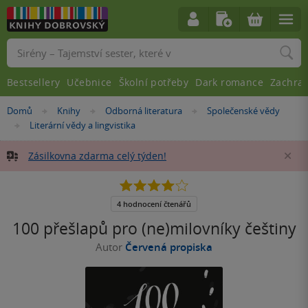
Vyhledávání
Bestsellery
Učebnice
Školní potřeby
Dark romance
Zachra
Nacházíte
Domů
Knihy
Odborná literatura
Společenské vědy
»
»
»
se
Literární vědy a lingvistika
»
zde:
Zásilkovna zdarma celý týden!
Za
4.0
z
5
4 hodnocení čtenářů
hvězdiček
100 přešlapů pro (ne)milovníky češtiny
Autor
Červená propiska