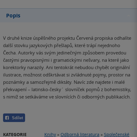
Popis
V druhé knize úspěšného projektu Červená propiska odhalíte
další stovku jazykových přešlapů, které trápí nejednoho
Čecha. Autorky vás svým jedinečným způsobem provedou
častými pravopisnými i gramatickými nešvary, na které jako
korektorky narazily. Ani tentokrát nebudou chybět originální
ilustrace, možnost odškrtávat si zvládnuté pojmy, prostor na
poznámky a samozřejmě diktáty. Navíc zde najdete i malé
překvapení – latinsko-česky´ slovníček pojmů z bohemistiky,
s nimiž se setkáváme ve slovnících či odborných publikacích.
Sdílet
KATEGORIE
Knihy
»
Odborná literatura
»
Společenské