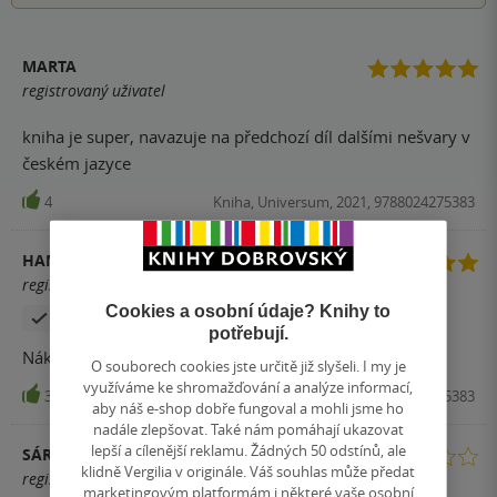
MARTA
registrovaný uživatel
kniha je super, navazuje na předchozí díl dalšími nešvary v
českém jazyce
4
Kniha, Universum, 2021, 9788024275383
HANA ŠVÚBOVÁ
registrovaný uživatel
Cookies a osobní údaje? Knihy to
Zakoupil produkt
potřebují.
Nákupem této knížky rozhodně nepřešlápnete.
O souborech cookies jste určitě již slyšeli. I my je
využíváme ke shromažďování a analýze informací,
3
Kniha, Universum, 2021, 9788024275383
aby náš e-shop dobře fungoval a mohli jsme ho
nadále zlepšovat. Také nám pomáhají ukazovat
lepší a cílenější reklamu. Žádných 50 odstínů, ale
SÁRA
klidně Vergilia v originále. Váš souhlas může předat
registrovaný uživatel
marketingovým platformám i některé vaše osobní