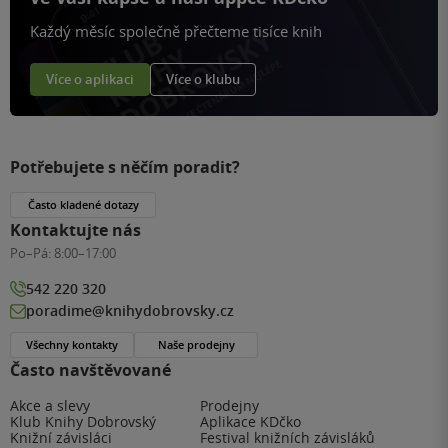
Každý měsíc společně přečteme tisíce knih
Více o aplikaci
Více o klubu
Potřebujete s něčím poradit?
Často kladené dotazy
Kontaktujte nás
Po–Pá:
8:00–17:00
542 220 320
poradime@knihydobrovsky.cz
Všechny kontakty
Naše prodejny
Často navštěvované
Akce a slevy
Prodejny
Klub Knihy Dobrovský
Aplikace KDčko
Knižní závisláci
Festival knižních závisláků