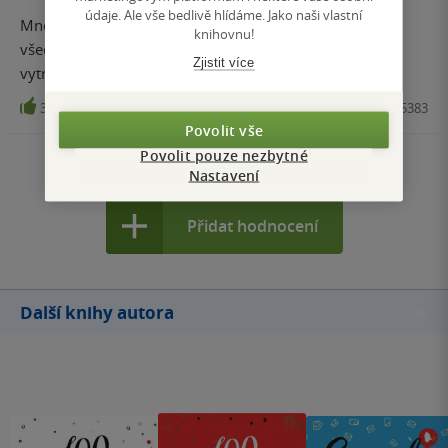
údaje. Ale vše bedlivě hlídáme. Jako naši vlastní
Mnoho povyku pro nic. Autorky zkrátka umí prodat
knihovnu!
všechno. Jsou jako influencerky na takové kšefty
Zjistit více
vytrénované.
3
Kniha, Universum, 2021, 9788024275383
Povolit vše
Povolit pouze nezbytné
Zobrazit všechna hodnocení
Nastavení
Přidat hodnocení
Další knihy autora