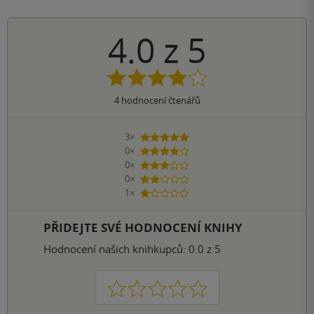
4.0
z
5
4
hodnocení čtenářů
3×
5 hvězdiček
0×
4 hvězdičky
0×
3 hvězdičky
0×
2 hvězdičky
1×
1 hvezdička
PŘIDEJTE SVÉ HODNOCENÍ KNIHY
Hodnocení našich knihkupců: 0.0 z 5
1
2
3
4
5