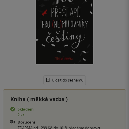
Uložit do seznamu
Kniha (
měkká vazba
)
Skladem
2 ks
Doručení
ZDARMA od 1299 Kč, do 10. 8. předáme dopravci