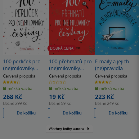
DOBRÁ CENA
100 perliček pro
100 přehmatů pro
E-maily a jejich
(ne)milovníky
(ne)milovníky
(ne)pravidla
češtiny
češtiny
Červená propiska
Červená propiska
Červená propiska
4.5
0.0
4.0
z
z
z
měkká vazba
měkká vazba
měkká vazba
5
5
5
hvězdiček
hvězdiček
hvězdiček
268 Kč
19 Kč
223 Kč
Běžně
299 Kč
Běžně
59 Kč
Běžně
249 Kč
Do košíku
Do košíku
Do košíku
Všechny knihy autora