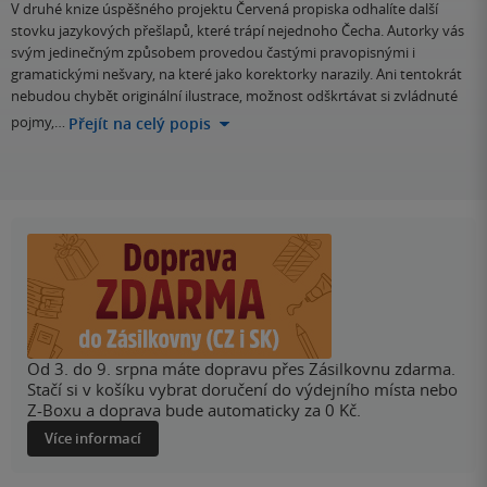
V druhé knize úspěšného projektu Červená propiska odhalíte další
stovku jazykových přešlapů, které trápí nejednoho Čecha. Autorky vás
svým jedinečným způsobem provedou častými pravopisnými i
gramatickými nešvary, na které jako korektorky narazily. Ani tentokrát
nebudou chybět originální ilustrace, možnost odškrtávat si zvládnuté
pojmy,…
Přejít na celý popis
Od 3. do 9. srpna máte dopravu přes Zásilkovnu zdarma.
Stačí si v košíku vybrat doručení do výdejního místa nebo
Z-Boxu a doprava bude automaticky za 0 Kč.
Více informací