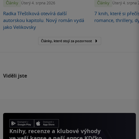
Články
Články
Úterý 4. srpna 2026
Úterý 4. srpna
Radka Třeštíková otevírá další
7 knih, které si přečí
autorskou kapitolu. Nový román vydá
romance, thrillery, d
jako Velikovsky
Články, které stojí za pozornost
Viděli jste
Knihy, recenze a klubové výhody
ve vaší kapse a naší appce KDčko