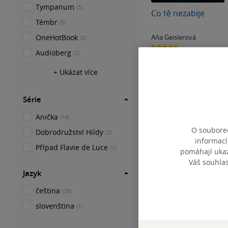
Tympanum
(5)
Co tě nezabije
Témbr
(5)
Aňa Geislerová
OneHotBook
(3)
4.6
Audioberg
z
(2)
Audiokniha
(mp3)
5
hvězdiček
329 Kč
+ Ukázat více
Koupit
Série
Anička
(14)
O souborec
Dobrodružství Hildy
(2)
informací
Případ Flavie de Luce
(1)
pomáhají ukazo
Váš souhla
Jazyk
čeština
(29)
slovenština
(1)