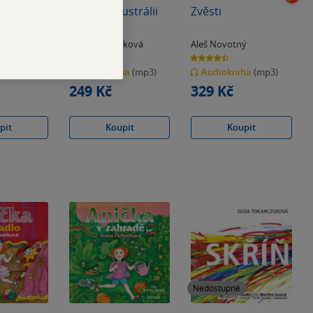
ilidi
Anička v Austrálii
Zvěsti
n
,
Stephen
Ivana Peroutková
Aleš Novotný
4.5
4.4
z
z
ha
(mp3)
Audiokniha
(mp3)
Audiokniha
(mp3)
5
5
hvězdiček
hvězdiček
249 Kč
329 Kč
pit
Koupit
Koupit
Nedostupné