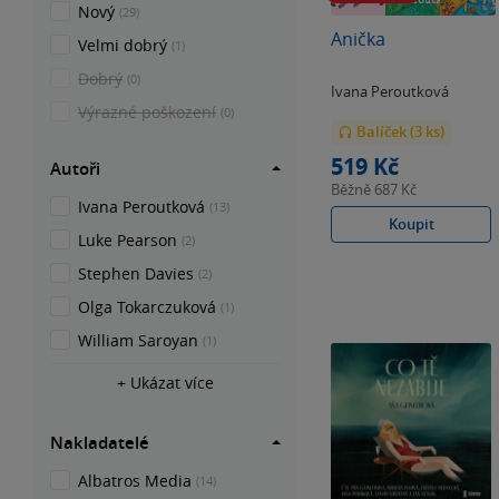
Nový
(29)
Anička
Velmi dobrý
(1)
Dobrý
(0)
Ivana Peroutková
Výrazné poškození
(0)
Balíček (3 ks)
519 Kč
Autoři
Běžně
687 Kč
Ivana Peroutková
(13)
Koupit
Luke Pearson
(2)
Stephen Davies
(2)
Olga Tokarczuková
(1)
William Saroyan
(1)
+ Ukázat více
Nakladatelé
Albatros Media
(14)