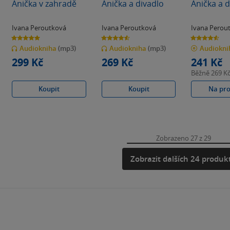
Anička v zahradě
Anička a divadlo
Anička a d
Ivana Peroutková
Ivana Peroutková
Ivana Perou
5.0
4.6
4.6
z
z
z
Audiokniha
(mp3)
Audiokniha
(mp3)
Audiokn
5
5
5
hvězdiček
hvězdiček
hvězdiček
299 Kč
269 Kč
241 Kč
Běžně
269 K
Koupit
Koupit
Na pr
Zobrazeno 27 z 29
Zobrazit dalších 24 produk