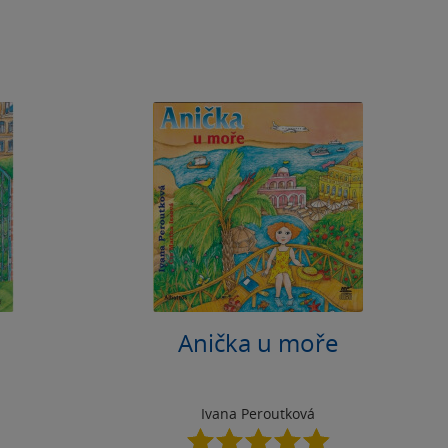
Anička u moře
Ivana Peroutková
4.9