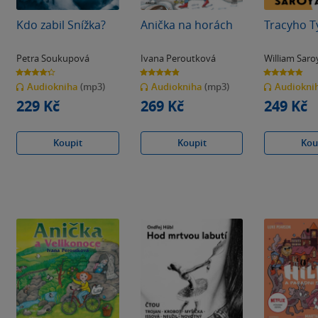
Kdo zabil Snížka?
Anička na horách
Tracyho T
Petra Soukupová
Ivana Peroutková
William Sar
4.3
4.9
4.8
z
z
z
Audiokniha
(mp3)
Audiokniha
(mp3)
Audiokni
5
5
5
hvězdiček
hvězdiček
hvězdiček
229 Kč
269 Kč
249 Kč
Koupit
Koupit
Kou