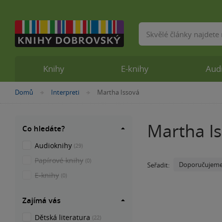
Vyhledávání
Knihy
E-knihy
Aud
Nacházíte
Domů
Interpreti
Martha Issová
»
»
se
zde:
Martha I
Co hledáte?
Audioknihy
(29)
Papírové knihy
(0)
Doporučujem
Seřadit:
E-knihy
(0)
Zajímá vás
Dětská literatura
(22)