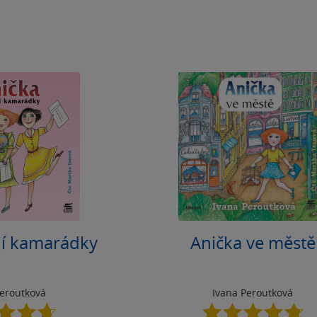
ejí kamarádky
Anička ve městě
Peroutková
Ivana Peroutková
4.7
4.8