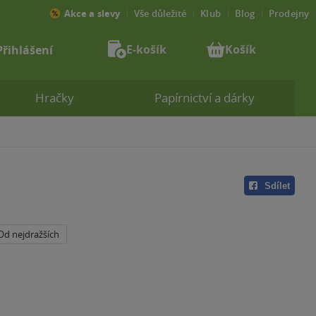
Akce a slevy
Vše důležité
Klub
Blog
Prodejny
E-košík
Košík
Přihlášení
Hračky
Papírnictví a dárky
Sdílet
Od nejdražších
a