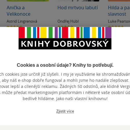
Anička a
Hod mrtvou labutí
Hilda a p
Velikonoce
slavnost
Astrid Lingrenová
Ondřej Hübl
Luke Pearso
Davies
4.6
4.8
4.7
z
z
z
Audiokniha
(mp3)
Audiokniha
(mp3)
Audiokni
5
5
5
hvězdiček
hvězdiček
hvězdiček
269 Kč
299 Kč
269 Kč
Koupit
Koupit
Kou
Cookies a osobní údaje? Knihy to potřebují.
h cookies jste určitě již slyšeli. I my je využíváme ke shromažďován
, aby náš e-shop dobře fungoval a mohli jsme ho nadále zlepšovat
vat lepší a cílenější reklamu. Žádných 50 odstínů, ale klidně Vergil
s může předat marketingovým platformám i některé vaše osobní úda
bedlivě hlídáme. Jako naši vlastní knihovnu!
Zjistit více