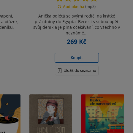
z
Audiokniha
(mp3)
5
hvězdiček
vapení,
Anička odlétá se svými rodiči na krátké
 a otázek,
prázdniny do Egypta. Bere si s sebou opět
deníku.
svůj deník a je plná očekávání, co všechno v
neznámé...
269 Kč
Koupit
Uložit do seznamu