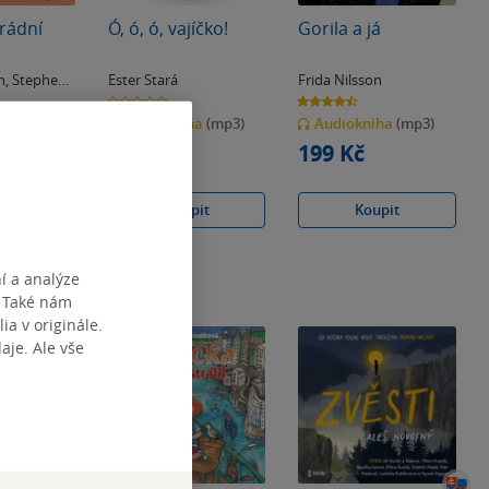
arádní
Ó, ó, ó, vajíčko!
Gorila a já
n
,
Stephen
Ester Stará
Frida Nilsson
0.0
4.5
z
z
ha
(mp3)
Audiokniha
(mp3)
Audiokniha
(mp3)
5
5
hvězdiček
hvězdiček
198 Kč
199 Kč
pit
Koupit
Koupit
í a analýze
. Také nám
ia v originále.
je. Ale vše