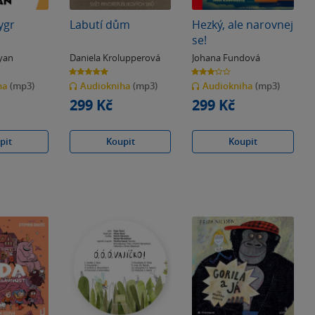
ygr
Labutí dům
Hezký, ale narovnej
se!
oyan
Daniela Krolupperová
Johana Fundová
5.0
3.2
z
z
ha
(mp3)
Audiokniha
(mp3)
Audiokniha
(mp3)
5
5
hvězdiček
hvězdiček
299 Kč
299 Kč
pit
Koupit
Koupit