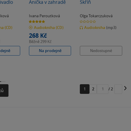
ivadlo
Anička v zahradě
Skříň
tková
Ivana Peroutková
Olga Tokarczuková
5.0
0.0
z
z
iha
(CD)
Audiokniha
(CD)
Audiokniha
(mp3)
5
5
hvězdiček
hvězdiček
268 Kč
č
Běžně
299 Kč
odejně
Na prodejně
Nedostupné
1
2
/ 2
tů
Přejít
na
stránku