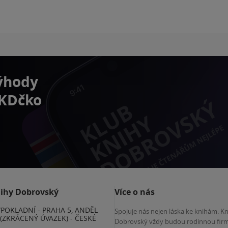
výhody
 KDčko
nihy Dobrovský
Více o nás
POKLADNÍ - PRAHA 5, ANDĚL
Spojuje nás nejen láska ke knihám. K
(ZKRÁCENÝ ÚVAZEK) - ČESKÉ
Dobrovský vždy budou rodinnou firm
E