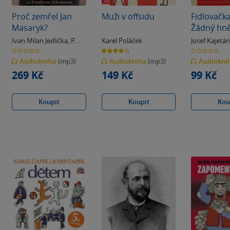
Proč zemřel Jan
Muži v offsidu
Fidlovačk
Masaryk?
Žádný hně
žádná rva
Ivan Milan Jedlička
,
P.
Karel Poláček
Josef Kajetán
Kettner
0.0
3.8
0.0
z
z
z
Audiokniha
(mp3)
Audiokniha
(mp3)
Audiokni
5
5
5
hvězdiček
hvězdiček
hvězdiček
269 Kč
149 Kč
99 Kč
Koupit
Koupit
Kou