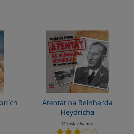
koních
Atentát na Reinharda
Heydricha
Miroslav Ivanov
3.0