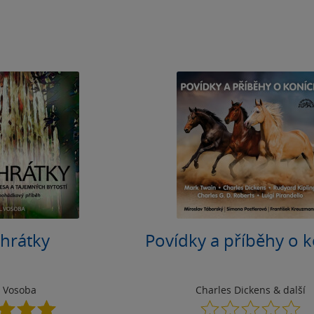
hrátky
Povídky a příběhy o 
l Vosoba
Charles Dickens
& další
5.0
0.0