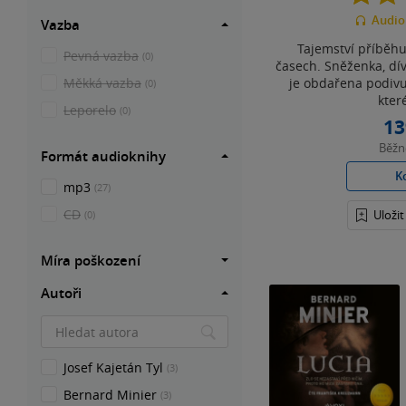
Audio
Vazba
Tajemství příběhu
Pevná vazba
(0)
časech. Sněženka, dív
Měkká vazba
je obdařena podiv
(0)
které
Leporelo
(0)
13
Běž
Formát audioknihy
K
mp3
(27)
CD
Uloži
(0)
Míra poškození
Autoři
Josef Kajetán Tyl
(3)
Bernard Minier
(3)