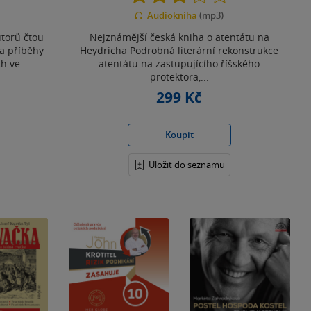
z
Audiokniha
(mp3)
5
hvězdiček
utorů čtou
Nejznámější česká kniha o atentátu na
 a příběhy
Heydricha Podrobná literární rekonstrukce
h ve...
atentátu na zastupujícího říšského
protektora,...
299 Kč
Koupit
Uložit do seznamu