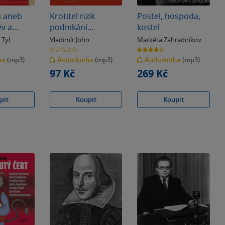
a aneb
Krotitel rizik
Postel, hospoda,
v a
podnikání
kostel
čka
zasahuje ve výrobě
 Tyl
Vladimír John
Markéta Zahradníková
,
nábytku
Zbigniew Czendlik
0.0
4.3
z
z
ha
(mp3)
Audiokniha
(mp3)
Audiokniha
(mp3)
5
5
hvězdiček
hvězdiček
97 Kč
269 Kč
pit
Koupit
Koupit