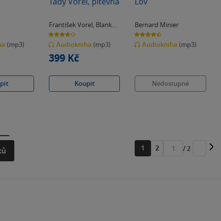
Tady Vorel, pitevna
Lov
František Vorel
,
Blanka
Bernard Minier
Kubíková
4.2
4.4
z
z
ha
(mp3)
Audiokniha
(mp3)
Audiokniha
(mp3)
5
5
hvězdiček
hvězdiček
399 Kč
pit
Koupit
Nedostupné
1
2
/ 2
tů
Přejít
na
stránku