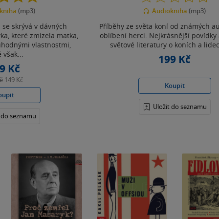
z
z
kniha
(mp3)
Audiokniha
(mp3)
5
5
hvězdiček
hvězdiček
 se skrývá v dávných
Příběhy ze světa koní od známých a
ka, které zmizela matka,
oblíbení herci. Nejkrásnější povídky
uhodnými vlastnostmi,
světové literatury o koních a lidec
 však...
199 Kč
9 Kč
ně
149 Kč
Koupit
oupit
Uložit do seznamu
t do seznamu