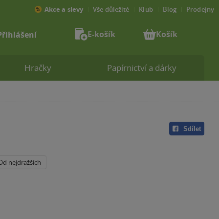
Akce a slevy
Vše důležité
Klub
Blog
Prodejny
E-košík
Košík
Přihlášení
Hračky
Papírnictví a dárky
Sdílet
Od nejdražších
a