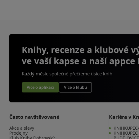
Knihy, recenze a klubové 
ve vaší kapse a naší appce
Každý měsíc společně přečteme tisíce knih
Více o aplikaci
Více o klubu
Často navštěvované
Kariéra v K
Akce a slevy
KNIHKUPEC/
Prodejny
KNIHKUPEC 
Klub Knihy Dobrovský
BUDĚJOVIC