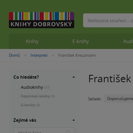
Vyhledávání
Knihy
E-knihy
Aud
Nacházíte
Domů
Interpreti
František Kreuzmann
»
»
se
zde:
Františe
Co hledáte?
Audioknihy
(27)
Papírové knihy
(0)
Doporučujem
Seřadit:
E-knihy
(0)
Zajímá vás