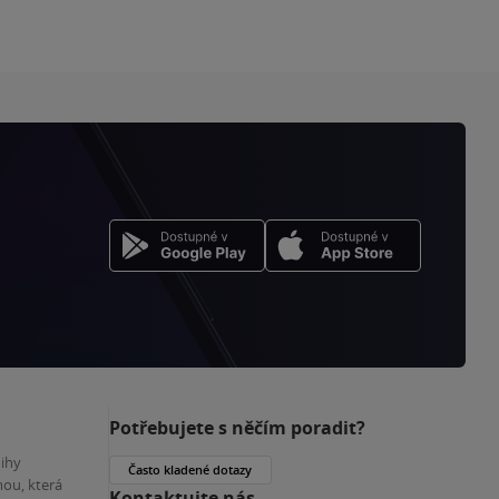
Potřebujete s něčím poradit?
nihy
Často kladené dotazy
ou, která
Kontaktujte nás