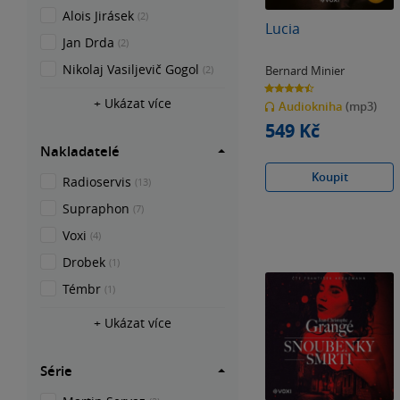
Alois Jirásek
(2)
Lucia
Jan Drda
(2)
Nikolaj Vasiljevič Gogol
Bernard Minier
(2)
4.5
z
+ Ukázat více
Audiokniha
(mp3)
5
hvězdiček
549 Kč
Nakladatelé
Koupit
Radioservis
(13)
Supraphon
(7)
Voxi
(4)
Drobek
(1)
Témbr
(1)
+ Ukázat více
Série