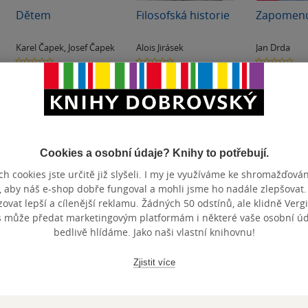
Dětem
Filosofská historie
Zapomenu
Karel Čapek
,
Josef Čapek
Alois Jirásek
Jan Drda
0.0
0.0
0.0
z
z
z
Audiokniha
(mp3)
Audiokniha
(mp3)
Audiokni
5
5
5
hvězdiček
hvězdiček
hvězdiček
249 Kč
89 Kč
129 Kč
Koupit
Koupit
Kou
Cookies a osobní údaje? Knihy to potřebují.
h cookies jste určitě již slyšeli. I my je využíváme ke shromažďován
, aby náš e-shop dobře fungoval a mohli jsme ho nadále zlepšovat
vat lepší a cílenější reklamu. Žádných 50 odstínů, ale klidně Vergil
s může předat marketingovým platformám i některé vaše osobní úda
bedlivě hlídáme. Jako naši vlastní knihovnu!
Zjistit více