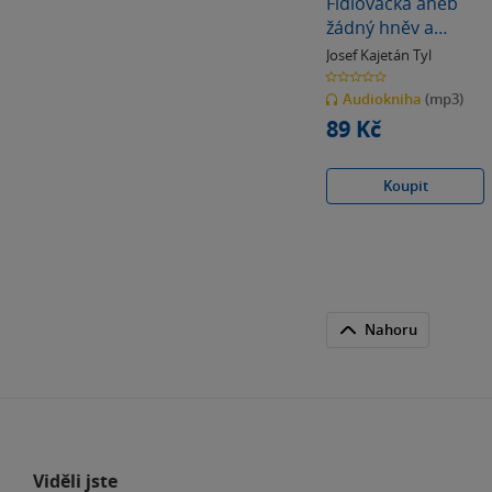
Fidlovačka aneb
žádný hněv a
žádná rvačka
Josef Kajetán Tyl
0.0
z
Audiokniha
(mp3)
5
hvězdiček
89 Kč
Koupit
Nahoru
Viděli jste