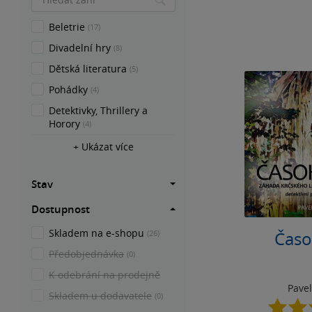
Beletrie
(17)
Divadelní hry
(8)
Dětská literatura
(5)
Pohádky
(4)
Detektivky, Thrillery a
Horory
(4)
+ Ukázat více
Stav
Dostupnost
Skladem na e-shopu
(26)
Časo
Předobjednávka
(0)
K odebrání na prodejně
Pave
Skladem u dodavatele
(0)