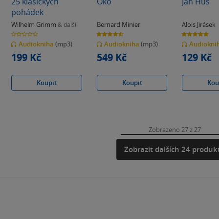
25 klasických
Oko
Jan Hus
pohádek
Wilhelm Grimm
Bernard Minier
Alois Jirásek
& další
0.0
4.6
5.0
z
z
z
Audiokniha
(mp3)
Audiokniha
(mp3)
Audiokni
5
5
5
hvězdiček
hvězdiček
hvězdiček
199 Kč
549 Kč
129 Kč
Koupit
Koupit
Kou
Zobrazeno 27 z 27
Zobrazit dalších 24 produk