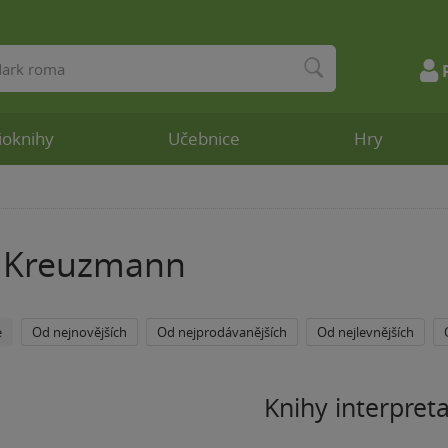
ioknihy
Učebnice
Hry
k Kreuzmann
e
Od nejnovějších
Od nejprodávanějších
Od nejlevnějších
Knihy interpret