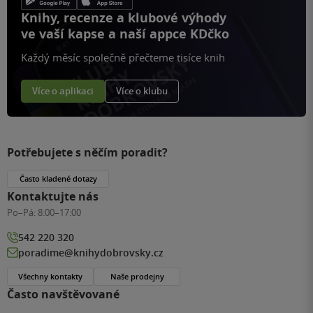
Knihy, recenze a klubové výhody
ve vaší kapse a naší appce KDčko
Každý měsíc společně přečteme tisíce knih
Více o aplikaci
Více o klubu
Potřebujete s něčím poradit?
Často kladené dotazy
Kontaktujte nás
Po–Pá:
8:00–17:00
542 220 320
poradime@knihydobrovsky.cz
Všechny kontakty
Naše prodejny
Často navštěvované