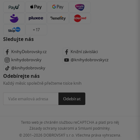
+ 17
Sledujte nás
KnihyDobrovsky.cz
Knižní závisláci
knihydobrovsky
@knihydobrovskycz
@knihydobrovsky
Odebírejte nás
Každý měsíc společně přečteme tisíce knih
Odebírat
Tento web je chráněn službou reCAPTCHA a platí pro něj
Zásady ochrany soukromí
a
Smluvní podmínky
.
© 2001–2026
DOBROVSKÝ s.r.o. Všechna práva vyhrazena.