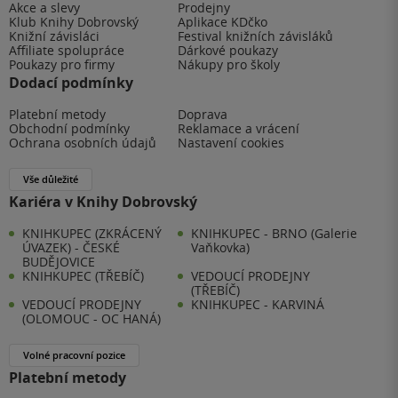
Akce a slevy
Prodejny
Klub Knihy Dobrovský
Aplikace KDčko
Knižní závisláci
Festival knižních závisláků
Affiliate spolupráce
Dárkové poukazy
Poukazy pro firmy
Nákupy pro školy
Dodací podmínky
Platební metody
Doprava
Obchodní podmínky
Reklamace a vrácení
Ochrana osobních údajů
Nastavení cookies
Vše důležité
Kariéra v Knihy Dobrovský
KNIHKUPEC (ZKRÁCENÝ
KNIHKUPEC - BRNO (Galerie
ÚVAZEK) - ČESKÉ
Vaňkovka)
BUDĚJOVICE
KNIHKUPEC (TŘEBÍČ)
VEDOUCÍ PRODEJNY
(TŘEBÍČ)
VEDOUCÍ PRODEJNY
KNIHKUPEC - KARVINÁ
(OLOMOUC - OC HANÁ)
Volné pracovní pozice
Platební metody