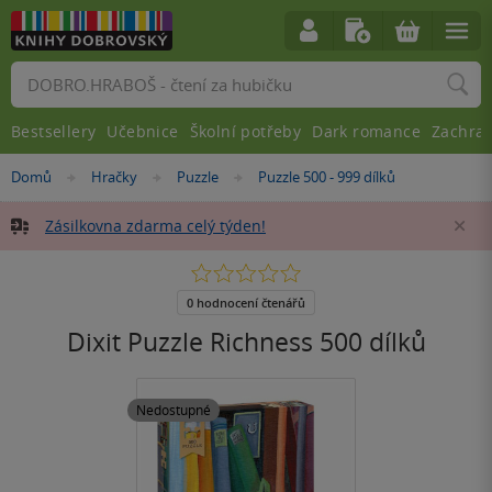
Vyhledávání
Bestsellery
Učebnice
Školní potřeby
Dark romance
Zachra
Nacházíte
Domů
Hračky
Puzzle
Puzzle 500 - 999 dílků
»
»
»
se
zde:
Zásilkovna zdarma celý týden!
Za
0.0
z
5
0 hodnocení čtenářů
hvězdiček
Dixit Puzzle Richness 500 dílků
Nedostupné