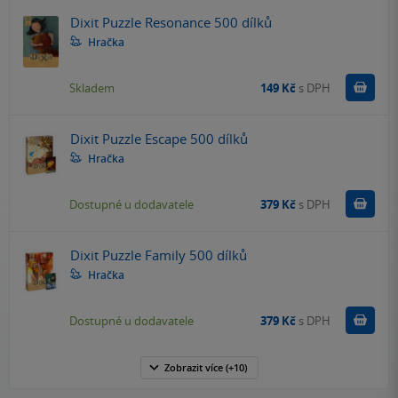
Dixit Puzzle Resonance 500 dílků
Hračka
Do k
Skladem
149 Kč
s DPH
Dixit Puzzle Escape 500 dílků
Hračka
Do k
Dostupné u dodavatele
379 Kč
s DPH
Dixit Puzzle Family 500 dílků
Hračka
Do k
Dostupné u dodavatele
379 Kč
s DPH
Zobrazit
více
(+10)