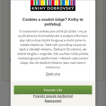
0.0
z
5
0
hodnocení čtenářů
Cookies a osobní údaje? Knihy to
potřebují.
0×
5 hvězdiček
O souborech cookies jste určitě již slyšeli. I my je
0×
4 hvězdičky
využíváme ke shromažďování a analýze informací,
0×
3 hvězdičky
aby náš e-shop dobře fungoval a mohli jsme ho
0×
2 hvězdičky
nadále zlepšovat. Také nám pomáhají ukazovat
0×
lepší a cílenější reklamu. Žádných 50 odstínů, ale
1 hvezdička
klidně Vergilia v originále. Váš souhlas může předat
marketingovým platformám i některé vaše osobní
PŘIDEJTE SVÉ HODNOCENÍ PRODUKTU
údaje. Ale vše bedlivě hlídáme. Jako naši vlastní
knihovnu!
1
2
3
4
5
Zjistit více
Povolit vše
Zobrazit všechna hodnocení
Povolit pouze nezbytné
Nastavení
Přidat hodnocení