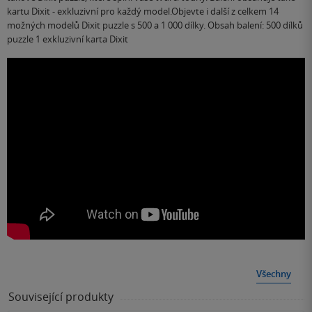
kartu Dixit - exkluzivní pro každý model.Objevte i další z celkem 14
možných modelů Dixit puzzle s 500 a 1 000 dílky. Obsah balení: 500 dílků
puzzle 1 exkluzivní karta Dixit
Všechny
Související produkty