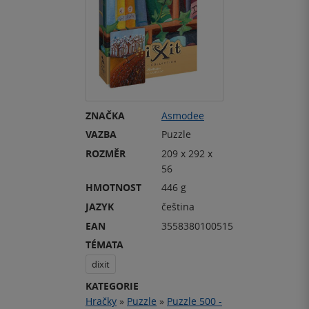
ZNAČKA
Asmodee
VAZBA
Puzzle
ROZMĚR
209 x 292 x
56
HMOTNOST
446 g
JAZYK
čeština
EAN
3558380100515
TÉMATA
dixit
KATEGORIE
Hračky
»
Puzzle
»
Puzzle 500 -