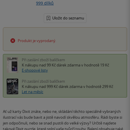
999 dílků
Uložit do seznamu
Produkt je vyprodaný.
Při zaslání zboží balíčkem
K nákupu nad 99 Kč
dárek zdarma
v hodnotě 19 Kč
E-shopové listy
Při zaslání zboží balíčkem
K nákupu nad 999 Kč
dárek zdarma
v hodnotě 299 Kč
Let na měsíc
Ať už karty Dixit znáte, nebo ne, skládání těchto speciálně vybraných
ilustrací vás bude bavit a jistě navodí skvělou atmosféru. Rádi byste si
jen odpočinuli, nebo se snad pustili do velké výzvy? Určitě najdete
takové Dixit puzzle, které splní vaše tvůrčí touhy. Balení obsahuje také