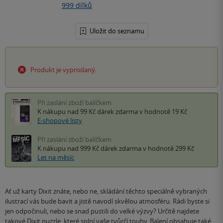
999 dílků
Uložit do seznamu
Produkt je vyprodaný.
Při zaslání zboží balíčkem
K nákupu nad 99 Kč
dárek zdarma
v hodnotě 19 Kč
E-shopové listy
Při zaslání zboží balíčkem
K nákupu nad 999 Kč
dárek zdarma
v hodnotě 299 Kč
Let na měsíc
Ať už karty Dixit znáte, nebo ne, skládání těchto speciálně vybraných
ilustrací vás bude bavit a jistě navodí skvělou atmosféru. Rádi byste si
jen odpočinuli, nebo se snad pustili do velké výzvy? Určitě najdete
takové Dixit puzzle, které splní vaše tvůrčí touhy. Balení obsahuje také