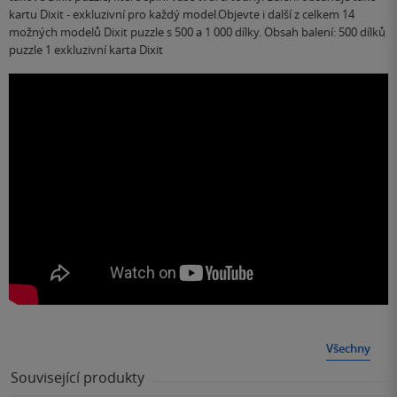
kartu Dixit - exkluzivní pro každý model.Objevte i další z celkem 14
možných modelů Dixit puzzle s 500 a 1 000 dílky. Obsah balení: 500 dílků
puzzle 1 exkluzivní karta Dixit
Všechny
Související produkty