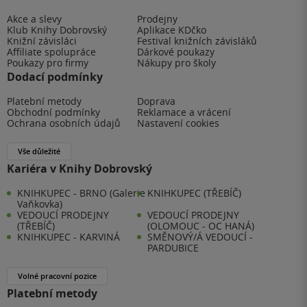
Akce a slevy
Prodejny
Klub Knihy Dobrovský
Aplikace KDčko
Knižní závisláci
Festival knižních závisláků
Affiliate spolupráce
Dárkové poukazy
Poukazy pro firmy
Nákupy pro školy
Dodací podmínky
Platební metody
Doprava
Obchodní podmínky
Reklamace a vrácení
Ochrana osobních údajů
Nastavení cookies
Vše důležité
Kariéra v Knihy Dobrovský
KNIHKUPEC - BRNO (Galerie
KNIHKUPEC (TŘEBÍČ)
Vaňkovka)
VEDOUCÍ PRODEJNY
VEDOUCÍ PRODEJNY
(TŘEBÍČ)
(OLOMOUC - OC HANÁ)
KNIHKUPEC - KARVINÁ
SMĚNOVÝ/Á VEDOUCÍ -
PARDUBICE
Volné pracovní pozice
Platební metody