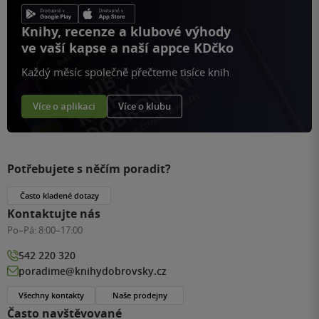
Knihy, recenze a klubové výhody
ve vaší kapse a naší appce KDčko
Každý měsíc společně přečteme tisíce knih
Více o aplikaci
Více o klubu
Potřebujete s něčím poradit?
Často kladené dotazy
Kontaktujte nás
Po–Pá:
8:00–17:00
542 220 320
poradime@knihydobrovsky.cz
Všechny kontakty
Naše prodejny
Často navštěvované