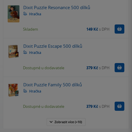
Dixit Puzzle Resonance 500 dílků
Hračka
Do k
Skladem
149 Kč
s DPH
Dixit Puzzle Escape 500 dílků
Hračka
Do k
Dostupné u dodavatele
379 Kč
s DPH
Dixit Puzzle Family 500 dílků
Hračka
Do k
Dostupné u dodavatele
379 Kč
s DPH
Zobrazit
více
(+10)