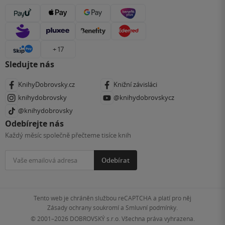
+ 17
Sledujte nás
KnihyDobrovsky.cz
Knižní závisláci
knihydobrovsky
@knihydobrovskycz
@knihydobrovsky
Odebírejte nás
Každý měsíc společně přečteme tisíce knih
Odebírat
Tento web je chráněn službou reCAPTCHA a platí pro něj
Zásady ochrany soukromí
a
Smluvní podmínky
.
© 2001–2026
DOBROVSKÝ s.r.o. Všechna práva vyhrazena.