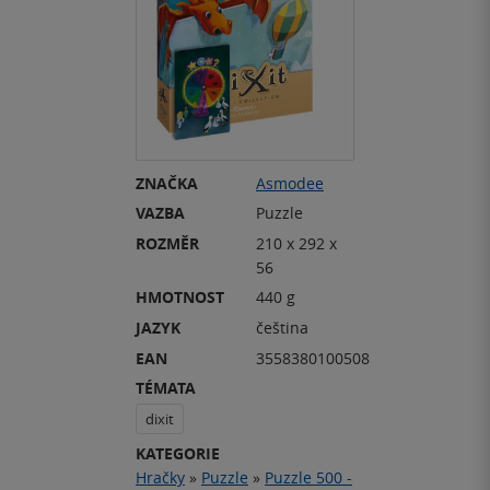
ZNAČKA
Asmodee
VAZBA
Puzzle
ROZMĚR
210 x 292 x
56
HMOTNOST
440 g
JAZYK
čeština
EAN
3558380100508
TÉMATA
dixit
KATEGORIE
Hračky
»
Puzzle
»
Puzzle 500 -