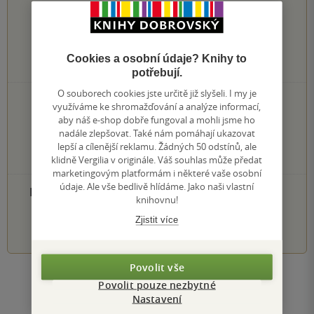
0.0
z
5
Cookies a osobní údaje? Knihy to
0
hodnocení čtenářů
potřebují.
O souborech cookies jste určitě již slyšeli. I my je
0×
5 hvězdiček
využíváme ke shromažďování a analýze informací,
0×
4 hvězdičky
aby náš e-shop dobře fungoval a mohli jsme ho
0×
3 hvězdičky
nadále zlepšovat. Také nám pomáhají ukazovat
0×
2 hvězdičky
lepší a cílenější reklamu. Žádných 50 odstínů, ale
0×
1 hvezdička
klidně Vergilia v originále. Váš souhlas může předat
marketingovým platformám i některé vaše osobní
údaje. Ale vše bedlivě hlídáme. Jako naši vlastní
PŘIDEJTE SVÉ HODNOCENÍ PRODUKTU
knihovnu!
Zjistit více
1
2
3
4
5
Povolit vše
Zobrazit všechna hodnocení
Povolit pouze nezbytné
Nastavení