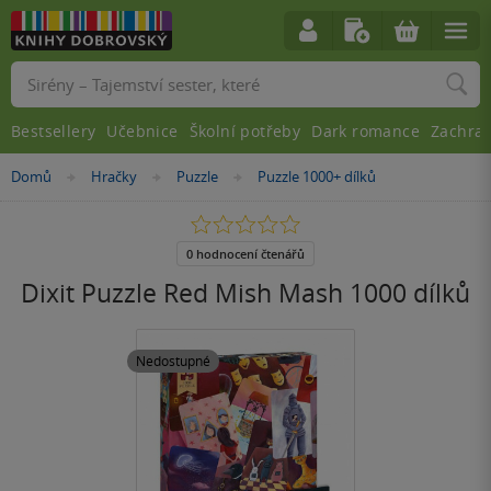
Vyhledávání
Bestsellery
Učebnice
Školní potřeby
Dark romance
Zachra
Nacházíte
Domů
Hračky
Puzzle
Puzzle 1000+ dílků
»
»
»
se
zde:
0.0
z
5
0 hodnocení čtenářů
hvězdiček
Dixit Puzzle Red Mish Mash 1000 dílků
Nedostupné