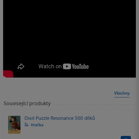
Všechny
Související produkty
Dixit Puzzle Resonance 500 dílků
Hračka