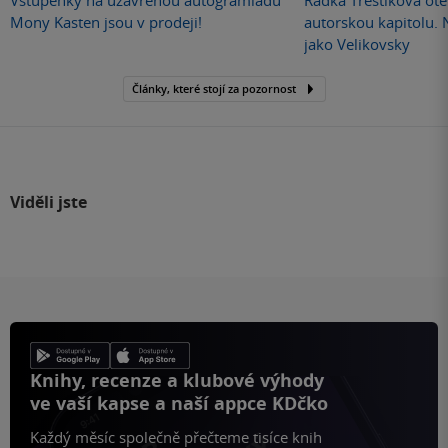
Vstupenky na uzavřenou autogramiádu
Radka Třeštíková otev
Mony Kasten jsou v prodeji!
autorskou kapitolu.
jako Velikovsky
Články, které stojí za pozornost
Viděli jste
Knihy, recenze a klubové výhody
ve vaší kapse a naší appce KDčko
Každý měsíc společně přečteme tisíce knih