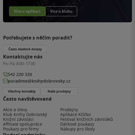
Více o aplikaci
Více o klubu
Potřebujete s něčím poradit?
Často kladené dotazy
Kontaktujte nás
Po–Pá:
8:00–17:00
542 220 320
poradime@knihydobrovsky.cz
Všechny kontakty
Naše prodejny
Často navštěvované
Akce a slevy
Prodejny
Klub Knihy Dobrovský
Aplikace KDčko
Knižní závisláci
Festival knižních závisláků
Affiliate spolupráce
Dárkové poukazy
Poukazy pro firmy
Nákupy pro školy
Dodací podmínky