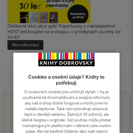
Oblíbená letní akce zpět! Paperbacky z nakladatelství
HOST teď koupíte na e-shopu i v prodejnách za ceny od
99 Kč!
Více informací
Cookies a osobní údaje? Knihy to
Hodnocení a recenze čtenářů
potřebují.
O souborech cookies jste určitě již slyšeli. I my je
využíváme ke shromažďování a analýze informací,
0.0
z
5
aby náš e-shop dobře fungoval a mohli jsme ho
nadále zlepšovat. Také nám pomáhají ukazovat
lepší a cílenější reklamu. Žádných 50 odstínů, ale
klidně Vergilia v originále. Váš souhlas může předat
marketingovým platformám i některé vaše osobní
0
hodnocení čtenářů
údaje. Ale vše bedlivě hlídáme. Jako naši vlastní