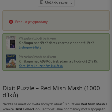
Uložit do seznamu
Produkt je vyprodaný.
Při zaslání zboží balíčkem
K nákupu nad 99 Kč
dárek zdarma
v hodnotě 19 Kč
E-shopové listy
Při zaslání zboží balíčkem
K nákupu nad 699 Kč
dárek zdarma
v hodnotě 249 Kč
Karel IV. v kouzelném kukátku
Dixit Puzzle – Red Mish Mash (1000
dílků)
Nechte se unést do světa snových obrazů s puzzlem
Red Mish Mash
z
kolekce
Dixit Collection
. Tento vizuálně podmanivý motiv spojuje to