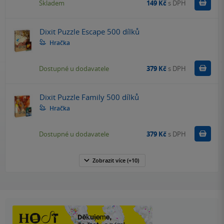
Do k
Skladem
149 Kč
s DPH
Dixit Puzzle Escape 500 dílků
Hračka
Do k
Dostupné u dodavatele
379 Kč
s DPH
Dixit Puzzle Family 500 dílků
Hračka
Do k
Dostupné u dodavatele
379 Kč
s DPH
Zobrazit
více
(+10)