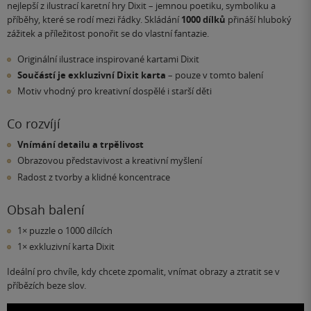
nejlepší z ilustrací karetní hry Dixit – jemnou poetiku, symboliku a
příběhy, které se rodí mezi řádky. Skládání
1000 dílků
přináší hluboký
zážitek a příležitost ponořit se do vlastní fantazie.
Originální ilustrace inspirované kartami Dixit
Součástí je exkluzivní Dixit karta
– pouze v tomto balení
Motiv vhodný pro kreativní dospělé i starší děti
Co rozvíjí
Vnímání detailu a trpělivost
Obrazovou představivost a kreativní myšlení
Radost z tvorby a klidné koncentrace
Obsah balení
1× puzzle o 1000 dílcích
1× exkluzivní karta Dixit
Ideální pro chvíle, kdy chcete zpomalit, vnímat obrazy a ztratit se v
příbězích beze slov.