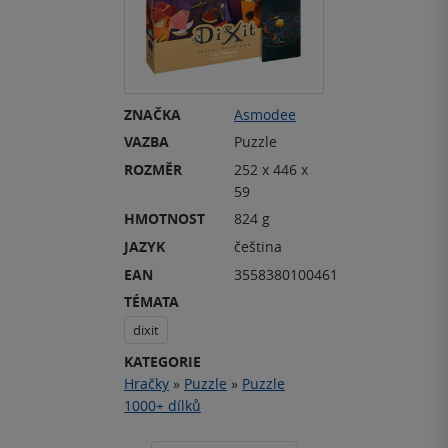
ZNAČKA
Asmodee
VAZBA
Puzzle
ROZMĚR
252 x 446 x
59
HMOTNOST
824 g
JAZYK
čeština
EAN
3558380100461
TÉMATA
dixit
KATEGORIE
Hračky
»
Puzzle
»
Puzzle
1000+ dílků