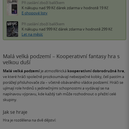
Při zaslání zboží balíčkem
K nákupu nad 99 Kč
dárek zdarma
v hodnotě 19 Kč
E-shopové listy
Při zaslání zboží balíčkem
K nákupu nad 999 Kč
dárek zdarma
v hodnotě 299 Kč
Let na měsíc
Malá velká podzemí – Kooperativní fantasy hra s
velkou duší
Malá velká podzemí
je atmosférická
kooperativní dobrodružná hra
,
ve které hráči společně prozkoumávají nebezpečné kobky, čelí pastím a
porážejí přisluhovače zla – včetně obávaného vládce podzemí. Hráči se
ujímají role hrdinů s jedinečnými schopnostmi a vydávají se na
napínavou výpravu, kde každý tah může rozhodnout o přežití celé
skupiny.
Jak se hraje
Hra je rozdělena na dvě dějství: