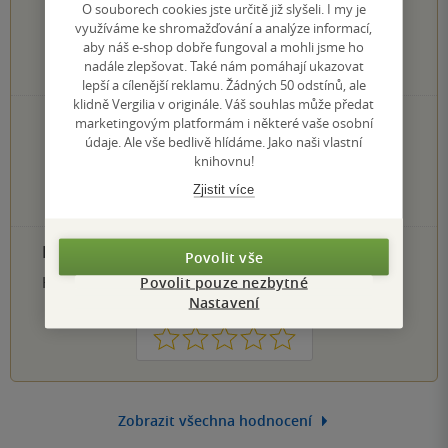
O souborech cookies jste určitě již slyšeli. I my je
využíváme ke shromažďování a analýze informací,
aby náš e-shop dobře fungoval a mohli jsme ho
nadále zlepšovat. Také nám pomáhají ukazovat
0
hodnocení čtenářů
lepší a cílenější reklamu. Žádných 50 odstínů, ale
klidně Vergilia v originále. Váš souhlas může předat
marketingovým platformám i některé vaše osobní
0×
5 hvězdiček
údaje. Ale vše bedlivě hlídáme. Jako naši vlastní
0×
4 hvězdičky
knihovnu!
0×
3 hvězdičky
0×
2 hvězdičky
Zjistit více
0×
1 hvezdička
PŘIDEJTE SVÉ HODNOCENÍ PRODUKTU
Povolit vše
Povolit pouze nezbytné
Hodnocení našich knihkupců: 0.0 z 5
Nastavení
1
2
3
4
5
Zobrazit všechna hodnocení