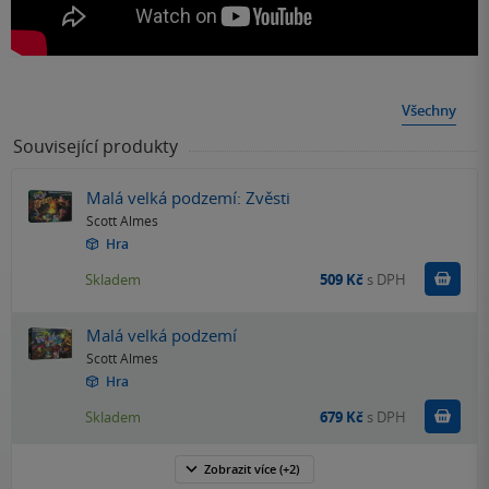
Všechny
Související produkty
Malá velká podzemí: Zvěsti
Scott Almes
Hra
Do k
Skladem
509 Kč
s DPH
Malá velká podzemí
Scott Almes
Hra
Do k
Skladem
679 Kč
s DPH
Zobrazit
více
(+2)