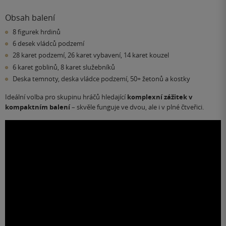
Obsah balení
8 figurek hrdinů
6 desek vládců podzemí
28 karet podzemí, 26 karet vybavení, 14 karet kouzel
6 karet goblinů, 8 karet služebníků
Deska temnoty, deska vládce podzemí, 50+ žetonů a kostky
Ideální volba pro skupinu hráčů hledající
komplexní zážitek v
kompaktním balení
– skvěle funguje ve dvou, ale i v plné čtveřici.