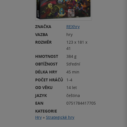
ZNAČKA
REXhry
VAZBA
hry
ROZMĚR
123 x 181 x
41
HMOTNOST
384 g
OBTÍŽNOST
Střední
DÉLKA HRY
45 min
POČET HRÁČŮ
1-4
OD VĚKU
14 let
JAZYK
čeština
EAN
0751784417705
KATEGORIE
Hry
»
Strategické hry