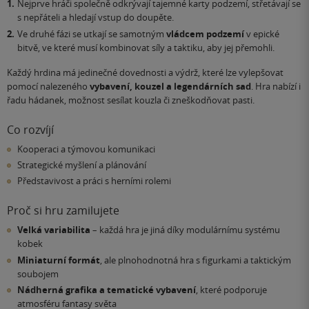
Nejprve hráči společně odkrývají tajemné karty podzemí, střetávají se
s nepřáteli a hledají vstup do doupěte.
Ve druhé fázi se utkají se samotným
vládcem podzemí
v epické
bitvě, ve které musí kombinovat síly a taktiku, aby jej přemohli.
Každý hrdina má jedinečné dovednosti a výdrž, které lze vylepšovat
pomocí nalezeného
vybavení, kouzel a legendárních sad
. Hra nabízí i
řadu hádanek, možnost sesílat kouzla či zneškodňovat pasti.
Co rozvíjí
Kooperaci a týmovou komunikaci
Strategické myšlení a plánování
Představivost a práci s herními rolemi
Proč si hru zamilujete
Velká variabilita
– každá hra je jiná díky modulárnímu systému
kobek
Miniaturní formát
, ale plnohodnotná hra s figurkami a taktickým
soubojem
Nádherná grafika a tematické vybavení
, které podporuje
atmosféru fantasy světa