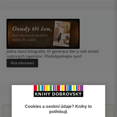
Jedna stará fotografie, tři generace žen a celé století
rodinných tajemství. Předobjednejte nyní!
Více informací
Hodnocení a recenze čtenářů
Cookies a osobní údaje? Knihy to
0.0
z
5
potřebují.