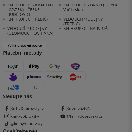
KNIHKUPEC (ZKRÁCENÝ
KNIHKUPEC - BRNO (Galerie
ÚVAZEK) - ČESKÉ
Vaňkovka)
BUDĚJOVICE
KNIHKUPEC (TŘEBÍČ)
VEDOUCÍ PRODEJNY
(TŘEBÍČ)
VEDOUCÍ PRODEJNY
KNIHKUPEC - KARVINÁ
(OLOMOUC - OC HANÁ)
Volné pracovní pozice
Platební metody
+ 17
Sledujte nás
KnihyDobrovsky.cz
Knižní závisláci
knihydobrovsky
@knihydobrovskycz
@knihydobrovsky
Odebírejte nás