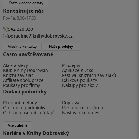
Často kladené dotazy
Kontaktujte nás
Po–Pá:
8:00–17:00
542 220 320
poradime@knihydobrovsky.cz
Všechny kontakty
Naše prodejny
Často navštěvované
Akce a slevy
Prodejny
Klub Knihy Dobrovský
Aplikace KDčko
Knižní závisláci
Festival knižních závisláků
Affiliate spolupráce
Dárkové poukazy
Poukazy pro firmy
Nákupy pro školy
Dodací podmínky
Platební metody
Doprava
Obchodní podmínky
Reklamace a vrácení
Ochrana osobních údajů
Nastavení cookies
Vše důležité
Kariéra v Knihy Dobrovský