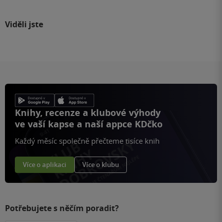
Viděli jste
Knihy, recenze a klubové výhody
ve vaší kapse a naší appce KDčko
Každý měsíc společně přečteme tisíce knih
Více o aplikaci
Více o klubu
Potřebujete s něčím poradit?