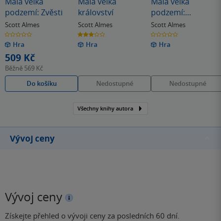
Malá velká
Malá velká
Malá velká
podzemí: Zvěsti
království
podzemí:
neoprenové
Scott Almes
Scott Almes
Scott Almes
hráčské podložky (
0.0
3.0
0.0
z
z
z
kusy)
Hra
Hra
Hra
5
5
5
hvězdiček
hvězdiček
hvězdiček
509 Kč
Běžně
569 Kč
Do košíku
Nedostupné
Nedostupné
Všechny knihy autora
Vývoj ceny
Vývoj ceny
Získejte přehled o vývoji ceny za posledních 60 dní.