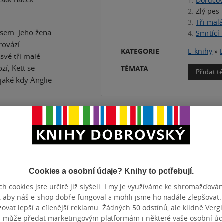
1.
Doručov
2.
Zlý pes
3.
Tři mal
ěsem. Jeho žena
4.
Smrtící 
rovází
KATEGORIE
E-knihy
»
 své tři malé
zí, Kett se
TÉMATA
Přidat 
jaké kdy Anglie
Cookies a osobní údaje? Knihy to potřebují.
h cookies jste určitě již slyšeli. I my je využíváme ke shromažďován
, aby náš e-shop dobře fungoval a mohli jsme ho nadále zlepšovat
ČET STRAN
256
DATUM VY
vat lepší a cílenější reklamu. Žádných 50 odstínů, ale klidně Vergil
s může předat marketingovým platformám i některé vaše osobní úda