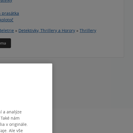
atelky
á prasátka
kolotoč
Beletrie
»
Detektivky, Thrillery a Horory
»
Thrillery
téma
í a analýze
. Také nám
DÁNÍ
1.01.2022
ia v originále.
je. Ale vše