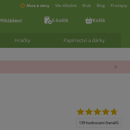
Akce a slevy
Vše důležité
Klub
Blog
Prodejny
E-košík
Košík
Přihlášení
Hračky
Papírnictví a dárky
Zav
4.7
z
5
139 hodnocení čtenářů
hvězdi