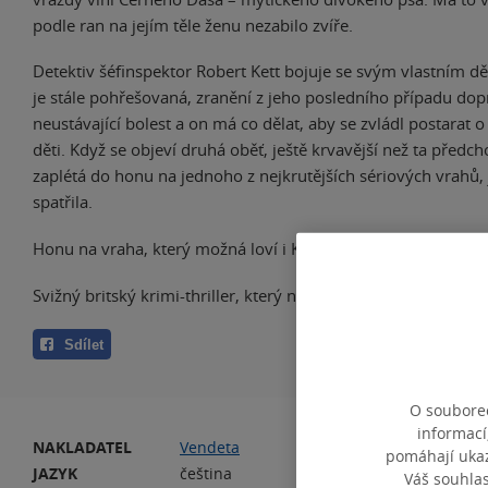
podle ran na jejím těle ženu nezabilo zvíře.
Detektiv šéfinspektor Robert Kett bojuje se svým vlastním d
je stále pohřešovaná, zranění z jeho posledního případu dop
neustávající bolest a on má co dělat, aby se zvládl postarat o
děti. Když se objeví druhá oběť, ještě krvavější než ta předcho
zaplétá do honu na jednoho z nejkrutějších sériových vrahů, 
spatřila.
Honu na vraha, který možná loví i Ketta samotného.
Svižný britský krimi-thriller, který nebudete schopni odložit.
Sdílet
O souborec
informací
NAKLADATEL
Vendeta
PO
pomáhají ukazo
JAZYK
čeština
Váš souhla