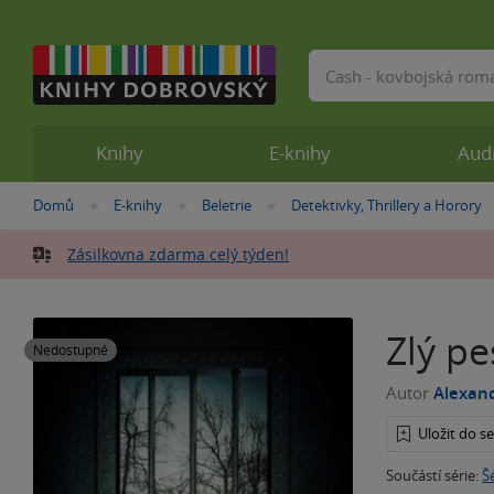
Vyhledávání
Knihy
E-knihy
Aud
Nacházíte
Domů
E-knihy
Beletrie
Detektivky, Thrillery a Horory
»
»
»
se
zde:
Zásilkovna zdarma celý týden!
Zlý pe
Nedostupné
Autor
Alexan
Uložit do 
Součástí série:
Š