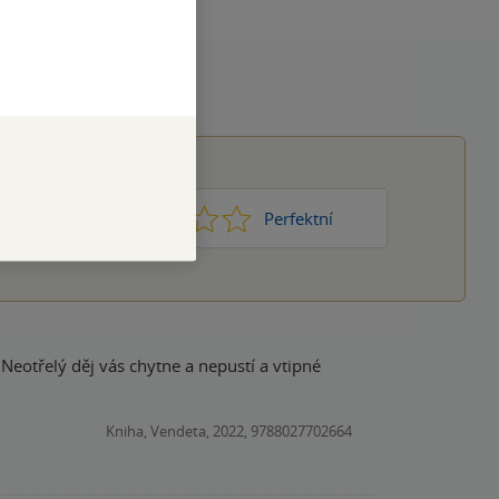
1
2
3
4
5
Nic moc
Perfektní
. Neotřelý děj vás chytne a nepustí a vtipné
Kniha, Vendeta, 2022, 9788027702664