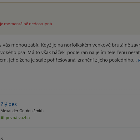
 je momentálně nedostupná
 vás mohou zabít. Když je na norfolkském venkově brutálně zavr
vokého psa. Má to však háček: podle ran na jejím těle ženu nezabi
em. Jeho žena je stále pohřešovaná, zranění z jeho posledního…
Zlý pes
Alexander Gordon Smith
pevná vazba
né