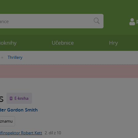
ioknihy
Učebnice
Hry
Thrillery
»
s
E-kniha
der Gordon Smith
seznamu
éfinspektor Robert Kett
2. díl z 10