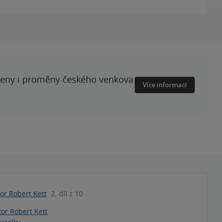
ženy i proměny českého venkova
Více informací
or Robert Kett
2. díl z 10
tor Robert Kett