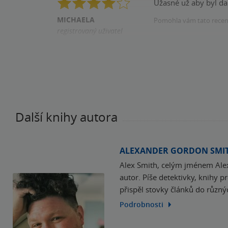
Úžasné už aby byl dal
MICHAELA
Pomohla vám tato rece
registrovaný uživatel
Zakoupil produkt
Další knihy autora
ALEXANDER GORDON SMI
Alex Smith, celým jménem Alex
autor. Píše detektivky, knihy 
přispěl stovky článků do různý
Podrobnosti