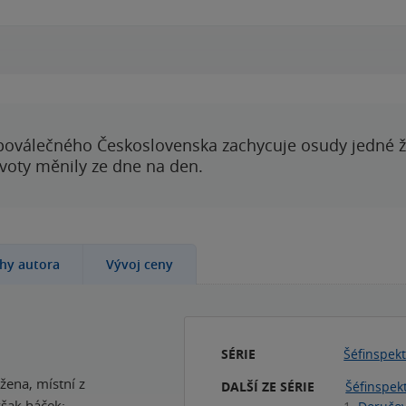
00:00
00:00
poválečného Československa zachycuje osudy jedné 
ivoty měnily ze dne na den.
ihy autora
Vývoj ceny
SÉRIE
Šéfinspekt
žena, místní z
DALŠÍ ZE SÉRIE
Šéfinspek
šak háček: