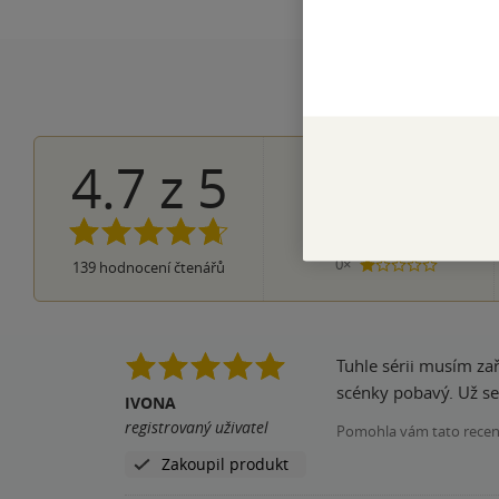
4.7
z
5
105×
5 hvězdi
26×
4 hvězdičky
8×
3 hvězdičky
0×
2 hvězdičky
0×
139
hodnocení čtenářů
1 hvezdička
Tuhle sérii musím zař
scénky pobavý. Už se 
IVONA
registrovaný uživatel
Pomohla vám tato rece
Zakoupil produkt