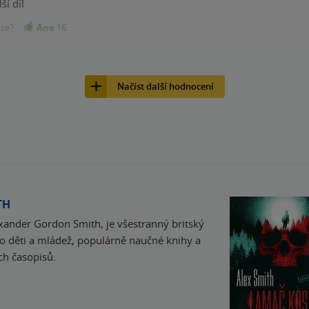
ší díl
nze?
Ano
16
Načíst další hodnocení
TH
ander Gordon Smith, je všestranný britský
pro děti a mládež, populárně naučné knihy a
ch časopisů.