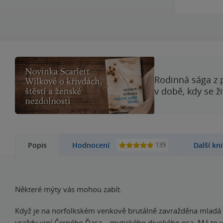
Rodinná sága z 
v době, kdy se ž
139
Popis
Hodnocení
Další kn
Některé mýty vás mohou zabít.
Když je na norfolkském venkově brutálně zavražděna mladá 
vraždy viní Černého Ďasa – mytického divokého psa. Má to v