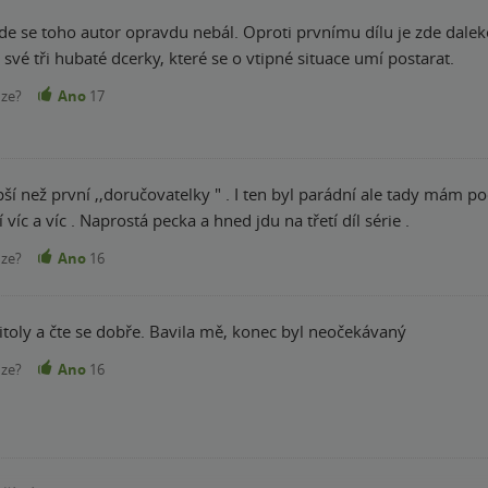
de se toho autor opravdu nebál. Oproti prvnímu dílu je zde daleko
 své tři hubaté dcerky, které se o vtipné situace umí postarat.
nze?
Ano
17
pší než první ,,doručovatelky " . I ten byl parádní ale tady mám poc
íc a víc . Naprostá pecka a hned jdu na třetí díl série .
nze?
Ano
16
itoly a čte se dobře. Bavila mě, konec byl neočekávaný
nze?
Ano
16