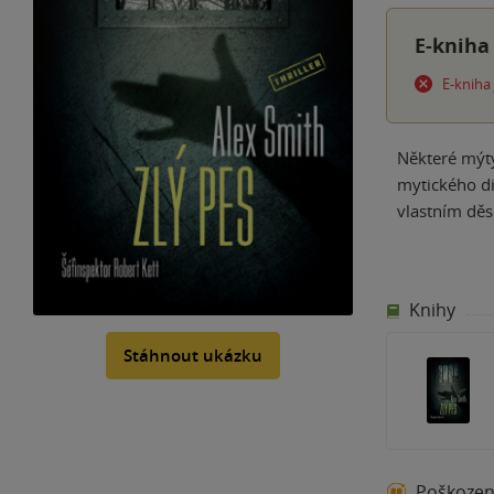
E-kniha
E-kniha
Některé mýty
mytického di
vlastním děs
Knihy
Stáhnout ukázku
Poškoze