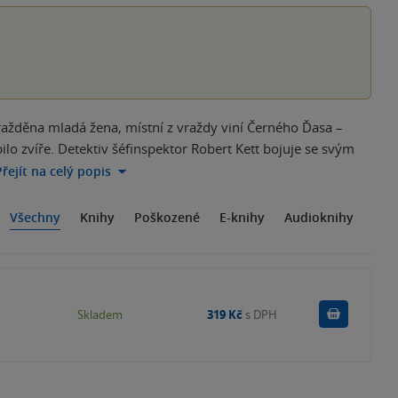
ažděna mladá žena, místní z vraždy viní Černého Ďasa –
lo zvíře. Detektiv šéfinspektor Robert Kett bojuje se svým
Přejít na celý popis
Všechny
Knihy
Poškozené
E-knihy
Audioknihy
Do košík
Skladem
319 Kč
s DPH