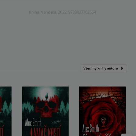
Kniha, Vendeta, 2022, 9788027702664
Všechny knihy autora