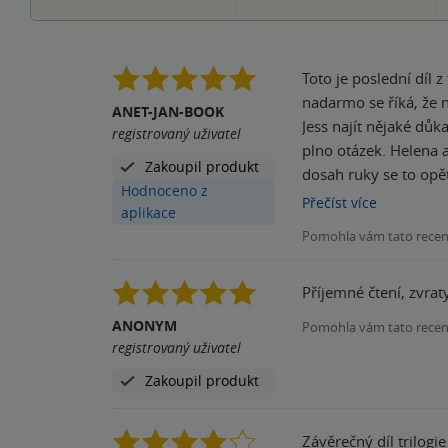
Toto je poslední díl 
nadarmo se říká, že německé autorky tu ro
ANET-JAN-BOOK
Jess najít nějaké důk
registrovaný uživatel
plno otázek. Helena a Jess se konečně dali dohromady i přes veškerou nenávist obou rodin. Konečně ve chvíli, kdy mají oba štěstí na
Zakoupil produkt
dosah ruky se to opět
Hodnoceno z
kdo jejich lásce nepř
Přečíst
více
aplikace
nezaváhá a vydává se 
Pomohla vám tato rece
tím víc se nabízí otá
všechno překoná Hel
Příjemné čtení, zvrat
to bylo tak, jak to vypadá
čtivý příběh plný tajemst
ANONYM
Pomohla vám tato rece
vzrušující zakončení této trilogie, až je mi líto, že už js
registrovaný uživatel
úplně všechno. Miluju
Zakoupil produkt
Závěrečný díl trilog