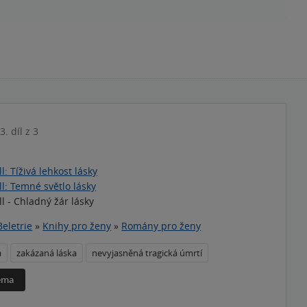
3. díl z 3
: Tíživá lehkost lásky
l: Temné světlo lásky
l - Chladný žár lásky
Beletrie
»
Knihy pro ženy
»
Romány pro ženy
a
zakázaná láska
nevyjasněná tragická úmrtí
téma