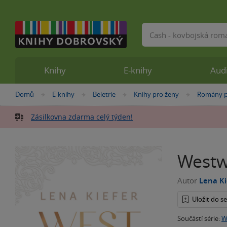
Vyhledávání
Knihy
E-knihy
Aud
Nacházíte
Domů
E-knihy
Beletrie
Knihy pro ženy
Romány p
»
»
»
»
se
zde:
Zásilkovna zdarma celý týden!
Westwe
Autor
Lena Ki
Uložit do 
Součástí série:
W