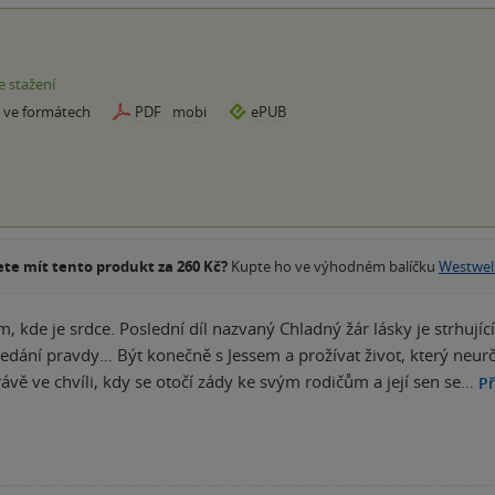
e stažení
e ve formátech
PDF
mobi
ePUB
te mít tento produkt za 260 Kč?
Kupte ho ve výhodném balíčku
Westwel
, kde je srdce. Poslední díl nazvaný Chladný žár lásky je strhující
edání pravdy… Být konečně s Jessem a prožívat život, který neurču
rávě ve chvíli, kdy se otočí zády ke svým rodičům a její sen se…
Př