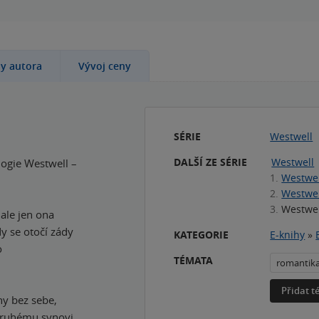
hy autora
Vývoj ceny
SÉRIE
Westwell
DALŠÍ ZE SÉRIE
Westwell
ilogie Westwell –
1.
Westwell
2.
Westwel
3.
Westwel
 ale jen ona
dy se otočí zády
KATEGORIE
E-knihy
»
o
TÉMATA
romantik
Přidat 
hy bez sebe,
 druhému synovi