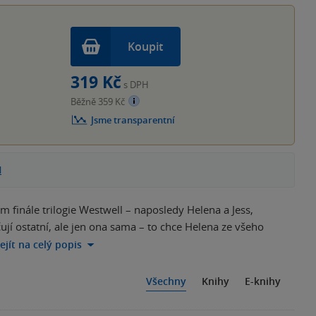
Koupit
319 Kč
s DPH
Běžně 359 Kč
Jsme transparentní
l
m finále trilogie Westwell – naposledy Helena a Jess,
jí ostatní, ale jen ona sama – to chce Helena ze všeho
ejít na celý popis
Všechny
Knihy
E-knihy