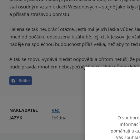
stal osudným vztah k dceři Westonových – stejně jako kdysi j
a přísahá strašlivou pomstu.
Helena se tak neubrání otázce, jestli má jejich láska vůbec ša
hned od počátku odsouzena k záhubě. Její cit k Jessovi je však 
naděje na společnou budoucnost příliš velká, než aby to teď
A tak se znovu vydává hledat odpovědi a přitom netuší, že pro
bude pravda mnohem nebezpečnější, než si kdy vůbec dokáza
Sdílet
NAKLADATEL
Red
PO
JAZYK
čeština
O souborec
informací
pomáhají ukazo
Váš souhla