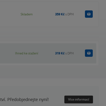
Do košík
Skladem
359 Kč
s DPH
Koupit
Ihned ke stažení
319 Kč
s DPH
ství. Předobjednejte nyní!
Více informací