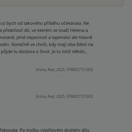
no, co bych od takového příběhu očekávala. Ne
amotané, plné nejasností a tajemství ale hlavně
půjde tu doslova o život. Je tu totiž někdo,
 Jesse a vážně ho zrání. Helena ani na chvilku
urozenců. Jenže čím blíž se dostává pravdě,
Kniha, Red, 2025, 9788027721832
e naopak odsouzena k zániku. Jak to
sebe? Co za smrtí sourozenců vězí? Opravdu
Naprosto skvělý a velmi
avně lásky. Bylo to skvělé a
Kniha, Red, 2025, 9788027721832
ale hlavně příběh o síle lásky a přátelství.
otřebovala. Po trošku výplňovém druhém dílu