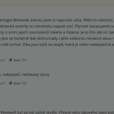
z trilogie Westwell, kterou jsem si naprosto užila. Mělo to všech
mantiku napsat umí. Plynule navazujeme na předchozí díl, ve kterém se snaží Helena a
azy o smrti jejich sourozenců Valerie a Adama. Je to čím dál víc z
 celé zvrtne. Oba jsou totiž na stopě, která je velmi nebezpečná a 
eje a nechce dopustit aby byli oba šťastní. Neznámí lidé napadnou
hledat odpovědi, které se nebezpečně prolínají se smrtí jejich so
nze?
Ano
154
zka zda-li je vůbec možná společná budoucnost Jesse a Heleny nebo j
ena a Jess? Budou nakonec spolu nebo je to nadobro dostane od 
y, nebezpečí, nečekaný vývoj
 nebo je v tom něco víc? Nejen na tyto otázky se dozvíte odpovědi v tomto díle. 
ví, odhodlání, strachu, nepřátelství, rivality, napětí a emocí, přátelství a hl
nze?
Ano
150
em na konci. Každopádně hodnocení dávám vysoké, protože to za mě mělo
 to a určitě doporučuju všem, kteří mají rádi drama Romea a Julie 
ie Westwell byl za mě úplně skvělý. Přesně něco takového jsem p