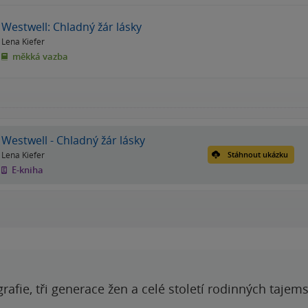
Westwell: Chladný žár lásky
Lena Kiefer
měkká vazba
Westwell - Chladný žár lásky
Lena Kiefer
Stáhnout ukázku
E-kniha
grafie, tři generace žen a celé století rodinných tajem