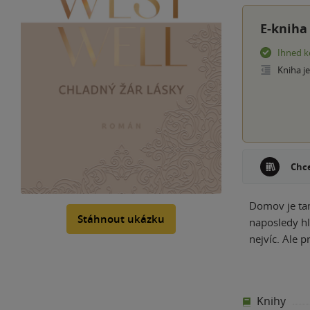
E-kniha
Ihned k
Kniha j
Chce
Domov je tam
Stáhnout ukázku
naposledy hl
nejvíc. Ale p
Knihy