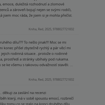
Kniha, Red, 2025, 9788027721832
dílu??? To nešlo jinak!!! Moc se mi
mi konec přišel zbytečně rychlý a pár věcí mi
jejich rodinná situace...protože o rodinné
jak se ke všemu s takovou odvažností stavěli. Že
e láska vyzařovat z každého slova, sáhnete
Kniha, Red, 2025, 9788027721832
… děkuji za zaslání na recenzi
íky tomu co se stalo na konci druhého dílu.