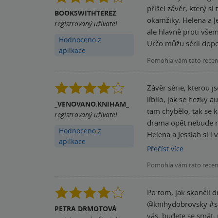
přišel závěr, který si tato série zasloužila!☺️. Nechybí tu n
BOOKSWITHTEREZ
okamžiky. Helena a Jess dělají všechno pro to, aby odhalili pravdu o smrti svých sourozenců a zároveň bojují nejen se svými rodiči,
registrovaný uživatel
ale hlavně proti všem, kteří si nepřejí, aby byli sp
Hodnoceno z
Určo můžu sérii dopo
aplikace
Pomohla vám tato rece
Závěr série, kterou jse
líbilo, jak se hezky 
_VENOVANO.KNIHAM_
tam chybělo, tak se k
registrovaný uživatel
drama opět nebude nouze. Musím říct, že mě celkově příběh hrozně bavil, celá zápletka, prostředí
Hodnoceno z
Helena a Jessiah si i 
aplikace
stáli po boku toho druhého a nehodlali se jen tak
Přečíst
více
Fakt! Jestli toužíte
Pomohla vám tato rece
po Westwell! A já bud
Po tom, jak skončil d
@knihydobrovsky #spolupráce Třetí a poslední díl, který přesně navazuje na druhý. Příb
PETRA DRMOTOVÁ
vás, budete se smát,