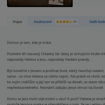
68
Popis
Hodnocení
Další kni
Domov je tam, kde je srdce.
Poslední díl nazvaný Chladný žár lásky je strhujícím finále tr
naposledy Helena a Jess, naposledy hledání pravdy…
Být konečně s Jessem a prožívat život, který neurčují ostatní,
sama – to chce Helena ze všeho nejvíc. Ale právě ve chvíli, k
ke svým rodičům a její sen se přiblíží na dosah, se stane něc
nepředstavitelného. Neznámí zabijáci Jesse ohrozí na životě.
Komu se Jess mohl stát trnem v oku? A proč? Helena je strac
protože Jessova matka je přesvědčena o tom, že se i jejímu