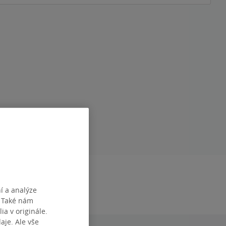
DÁNÍ
23.04.2025
í a analýze
. Také nám
ia v originále.
je. Ale vše