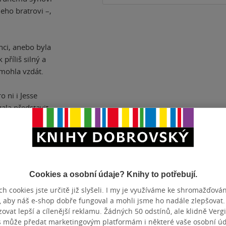
eho bratrovi –,
nci, anebo byla
příliš silný a
 mohla vzdát.
 ni i Jesse
la představit.
Cookies a osobní údaje? Knihy to potřebují.
ČET STRAN
384
DATUM VY
h cookies jste určitě již slyšeli. I my je využíváme ke shromažďován
, aby náš e-shop dobře fungoval a mohli jsme ho nadále zlepšovat
vat lepší a cílenější reklamu. Žádných 50 odstínů, ale klidně Vergil
s může předat marketingovým platformám i některé vaše osobní úda