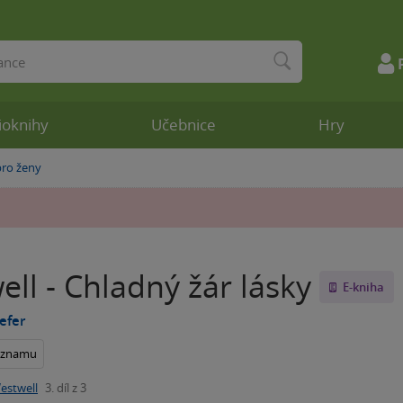
ioknihy
Učebnice
Hry
ro ženy
ll - Chladný žár lásky
E-kniha
efer
seznamu
estwell
3. díl z 3