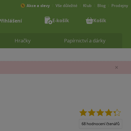
Akce a slevy
Vše důležité
Klub
Blog
Prodejny
E-košík
Košík
Přihlášení
Hračky
Papírnictví a dárky
Zav
4.3
z
5
68 hodnocení čtenářů
hvězd