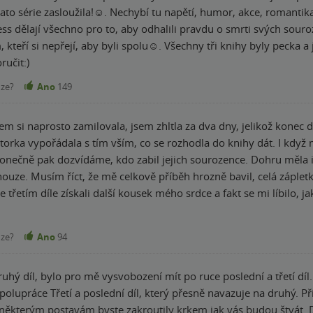
apětí, humor, akce, romantika, emoce, duležitá rozhodnutí a zlomové
olu☺️. Všechny tři knihy byly pecka a já jsem moc ráda, že jsem si je mohla přečíst.
ručit:)
nze?
Ano
149
m si naprosto zamilovala, jsem zhltla za dva dny, jelikož konec druhého 
autorka vypořádala s tím vším, co se rozhodla do knihy dát. I když 
onečně pak dozvídáme, kdo zabil jejich sourozence. Dohru měla i 
 a stránky ubíhaly pod rukama.
ve třetím díle získali další kousek mého srdce a fakt se mi líbilo, 
 vzdát. Závěrem bych řekla, že si určitě tuhle sérii přečtěte, protože byla božská!
 po nějakém krásném rozpracovaném romantickém příběhu, kde bud
nze?
Ano
94
u doufat, že si vás získá stejně jako mě!
ruhý díl, bylo pro mě vysvobození mít po ruce poslední a třetí díl
ěh který, má v sobě spoustu emocí, rozbrečí
 některým postavám byste zakroutily krkem jak vás budou štvát. D