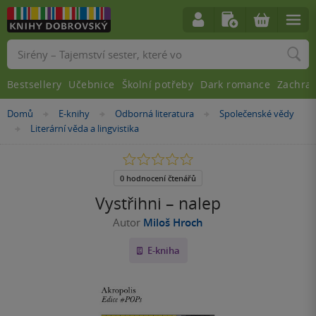
Vyhledávání
Bestsellery
Učebnice
Školní potřeby
Dark romance
Zachra
Nacházíte
Domů
E-knihy
Odborná literatura
Společenské vědy
»
»
»
se
Literární věda a lingvistika
»
zde:
0.0
z
5
0 hodnocení čtenářů
hvězdiček
Vystřihni – nalep
Autor
Miloš Hroch
E-kniha