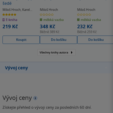
šedé
Miloš Hroch
,
Karel
Miloš Hroch
Miloš Hroch
Veselý
5.0
0.0
0.0
z
z
z
E-kniha
měkká vazba
měkká vazba
5
5
5
hvězdiček
hvězdiček
hvězdiček
219 Kč
348 Kč
232 Kč
Běžně
389 Kč
Běžně
259 Kč
Koupit
Do košíku
Do košíku
Všechny knihy autora
Vývoj ceny
Vývoj ceny
Získejte přehled o vývoji ceny za posledních 60 dní.