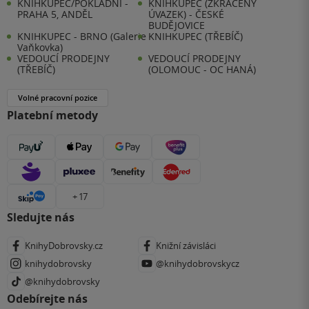
KNIHKUPEC/POKLADNÍ -
KNIHKUPEC (ZKRÁCENÝ
PRAHA 5, ANDĚL
ÚVAZEK) - ČESKÉ
BUDĚJOVICE
KNIHKUPEC - BRNO (Galerie
KNIHKUPEC (TŘEBÍČ)
Vaňkovka)
VEDOUCÍ PRODEJNY
VEDOUCÍ PRODEJNY
(TŘEBÍČ)
(OLOMOUC - OC HANÁ)
Volné pracovní pozice
Platební metody
+ 17
Sledujte nás
KnihyDobrovsky.cz
Knižní závisláci
knihydobrovsky
@knihydobrovskycz
@knihydobrovsky
Odebírejte nás