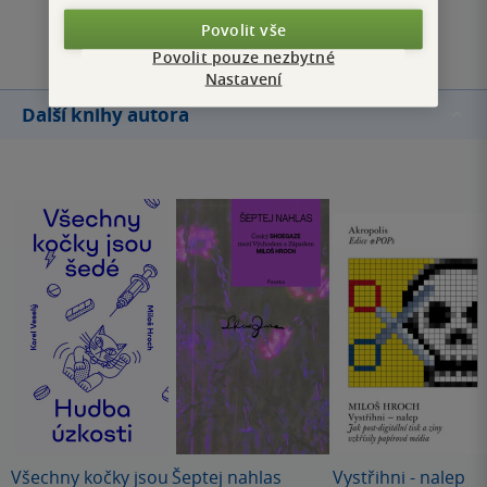
Přidat hodnocení
Povolit vše
Povolit pouze nezbytné
Nastavení
Další knihy autora
Všechny kočky jsou
Šeptej nahlas
Vystřihni - nalep