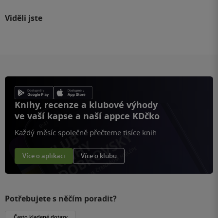
Viděli jste
Knihy, recenze a klubové výhody
ve vaší kapse a naší appce KDčko
Každý měsíc společně přečteme tisíce knih
Více o aplikaci
Více o klubu
Potřebujete s něčím poradit?
Často kladené dotazy