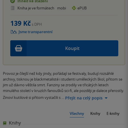
Ihned ke stažení
Kniha je ve formátech
mobi
ePUB
139 Kč
s DPH
Jsme transparentní
Koupit
Provoz je čilejší než kdy jindy, pořádají se festivaly, budují rozsáhlé
archivy, tisknou je blackmetalisté i studenti uměleckých škol, přitom se
jim už dávno věštila smrt. Fanziny se zrodily ve třicátých letech
minulého století v kruzích fanoušků sci-fi, ale později je dalece přerostly.
Zinoví kutilové si přitom vystačili s …
Přejít na celý popis
Všechny
Knihy
E-knihy
Knihy