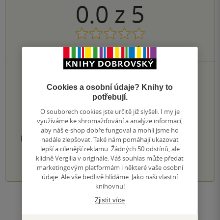
0.0
z
5
0
hodnocení čtenářů
0×
5 hvězdiček
0×
4 hvězdičky
Cookies a osobní údaje? Knihy to
0×
3 hvězdičky
potřebují.
0×
2 hvězdičky
O souborech cookies jste určitě již slyšeli. I my je
0×
1 hvezdička
využíváme ke shromažďování a analýze informací,
aby náš e-shop dobře fungoval a mohli jsme ho
PŘIDEJTE SVÉ HODNOCENÍ PRODUKTU
nadále zlepšovat. Také nám pomáhají ukazovat
lepší a cílenější reklamu. Žádných 50 odstínů, ale
klidně Vergilia v originále. Váš souhlas může předat
1
2
3
4
5
marketingovým platformám i některé vaše osobní
údaje. Ale vše bedlivě hlídáme. Jako naši vlastní
knihovnu!
Zjistit více
Zobrazit všechna hodnocení