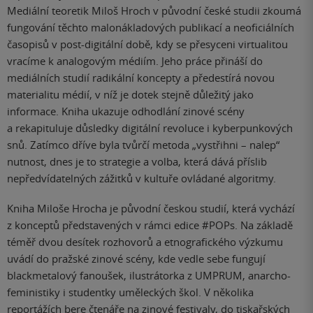
Mediální teoretik Miloš Hroch v původní české studii zkoumá
fungování těchto malonákladových publikací a neoficiálních
časopisů v post-digitální době, kdy se přesyceni virtualitou
vracíme k analogovým médiím. Jeho práce přináší do
mediálních studií radikální koncepty a předestírá novou
materialitu médií, v níž je dotek stejně důležitý jako
informace. Kniha ukazuje odhodlání zinové scény
a rekapituluje důsledky digitální revoluce i kyberpunkových
snů. Zatímco dříve byla tvůrčí metoda „vystřihni – nalep“
nutnost, dnes je to strategie a volba, která dává příslib
nepředvídatelných zážitků v kultuře ovládané algoritmy.
Kniha Miloše Hrocha je původní českou studií, která vychází
z konceptů představených v rámci edice #POPs. Na základě
téměř dvou desítek rozhovorů a etnografického výzkumu
uvádí do pražské zinové scény, kde vedle sebe fungují
blackmetalový fanoušek, ilustrátorka z UMPRUM, anarcho-
feministiky i studentky uměleckých škol. V několika
reportážích bere čtenáře na zinové festivaly, do tiskařských