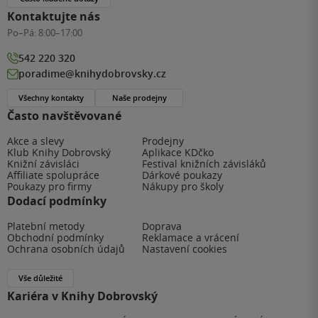
Kontaktujte nás
Po–Pá:
8:00–17:00
542 220 320
poradime@knihydobrovsky.cz
Všechny kontakty
Naše prodejny
Často navštěvované
Akce a slevy
Prodejny
Klub Knihy Dobrovský
Aplikace KDčko
Knižní závisláci
Festival knižních závisláků
Affiliate spolupráce
Dárkové poukazy
Poukazy pro firmy
Nákupy pro školy
Dodací podmínky
Platební metody
Doprava
Obchodní podmínky
Reklamace a vrácení
Ochrana osobních údajů
Nastavení cookies
Vše důležité
Kariéra v Knihy Dobrovský