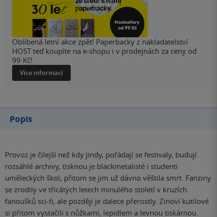
Oblíbená letní akce zpět! Paperbacky z nakladatelství
HOST teď koupíte na e-shopu i v prodejnách za ceny od
99 Kč!
Více informací
Popis
Provoz je čilejší než kdy jindy, pořádají se festivaly, budují
rozsáhlé archivy, tisknou je blackmetalisté i studenti
uměleckých škol, přitom se jim už dávno věštila smrt. Fanziny
se zrodily ve třicátých letech minulého století v kruzích
fanoušků sci-fi, ale později je dalece přerostly. Zinoví kutilové
si přitom vystačili s nůžkami, lepidlem a levnou tiskárnou.