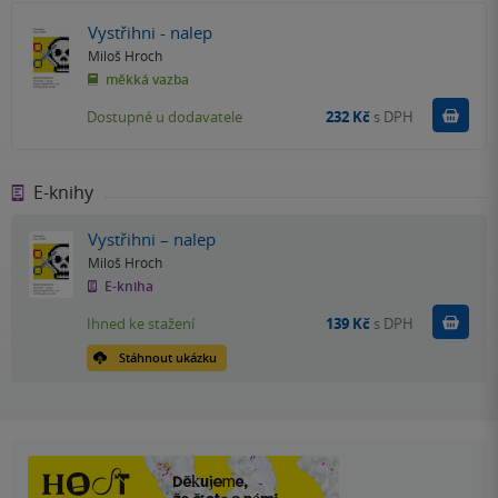
Vystřihni - nalep
Miloš Hroch
měkká vazba
Do k
Dostupné u dodavatele
232 Kč
s DPH
E-knihy
Vystřihni – nalep
Miloš Hroch
E-kniha
Koupit
Ihned ke stažení
139 Kč
s DPH
Stáhnout ukázku