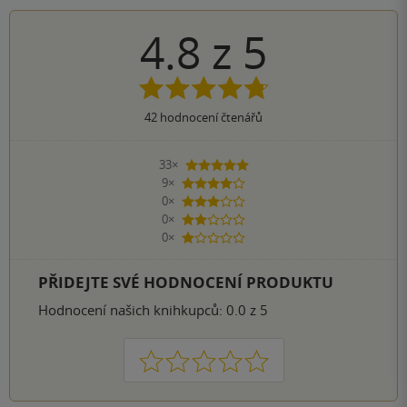
4.8
z
5
42
hodnocení čtenářů
33×
5 hvězdiček
9×
4 hvězdičky
0×
3 hvězdičky
0×
2 hvězdičky
0×
1 hvezdička
PŘIDEJTE SVÉ HODNOCENÍ PRODUKTU
Hodnocení našich knihkupců: 0.0 z 5
1
2
3
4
5