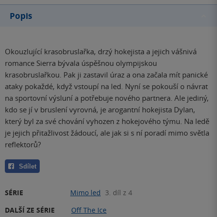
Popis
Okouzlující krasobruslařka, drzý hokejista a jejich vášnivá
romance Sierra bývala úspěšnou olympijskou
krasobruslařkou. Pak ji zastavil úraz a ona začala mít panické
ataky pokaždé, když vstoupí na led. Nyní se pokouší o návrat
na sportovní výsluní a potřebuje nového partnera. Ale jediný,
kdo se jí v bruslení vyrovná, je arogantní hokejista Dylan,
který byl za své chování vyhozen z hokejového týmu. Na ledě
je jejich přitažlivost žádoucí, ale jak si s ní poradí mimo světla
reflektorů?
Sdílet
SÉRIE
Mimo led
3. díl z 4
DALŠÍ ZE SÉRIE
Off The Ice