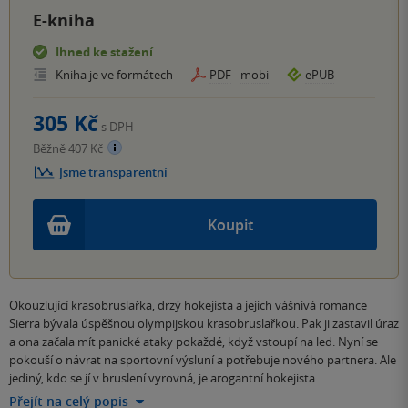
E-kniha
Ihned ke stažení
Kniha je ve formátech
PDF
mobi
ePUB
305 Kč
s DPH
Běžně 407 Kč
Jsme transparentní
Koupit
Okouzlující krasobruslařka, drzý hokejista a jejich vášnivá romance
Sierra bývala úspěšnou olympijskou krasobruslařkou. Pak ji zastavil úraz
a ona začala mít panické ataky pokaždé, když vstoupí na led. Nyní se
pokouší o návrat na sportovní výsluní a potřebuje nového partnera. Ale
jediný, kdo se jí v bruslení vyrovná, je arogantní hokejista…
Přejít na celý popis