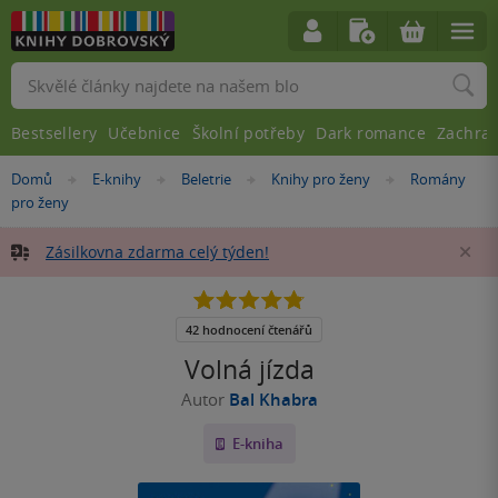
Vyhledávání
Bestsellery
Učebnice
Školní potřeby
Dark romance
Zachra
Nacházíte
Domů
E-knihy
Beletrie
Knihy pro ženy
Romány
»
»
»
»
se
pro ženy
zde:
Zásilkovna zdarma celý týden!
Za
4.8
z
5
42 hodnocení čtenářů
hvězdiček
Volná jízda
Autor
Bal Khabra
E-kniha