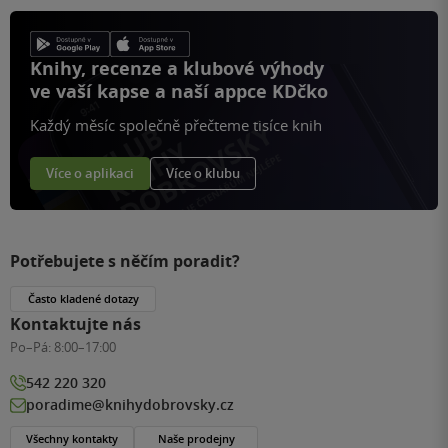
Knihy, recenze a klubové výhody
ve vaší kapse a naší appce KDčko
Každý měsíc společně přečteme tisíce knih
Více o aplikaci
Více o klubu
Potřebujete s něčím poradit?
Často kladené dotazy
Kontaktujte nás
Po–Pá:
8:00–17:00
542 220 320
poradime@knihydobrovsky.cz
Všechny kontakty
Naše prodejny