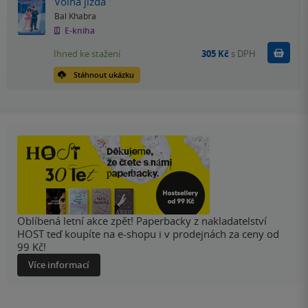
Volná jízda
Bal Khabra
E-kniha
Koupit
Ihned ke stažení
305 Kč
s DPH
Stáhnout ukázku
Oblíbená letní akce zpět! Paperbacky z nakladatelství
HOST teď koupíte na e-shopu i v prodejnách za ceny od
99 Kč!
Více informací