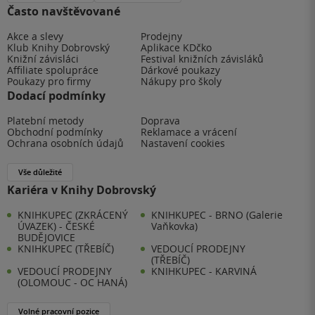
Často navštěvované
Akce a slevy
Prodejny
Klub Knihy Dobrovský
Aplikace KDčko
Knižní závisláci
Festival knižních závisláků
Affiliate spolupráce
Dárkové poukazy
Poukazy pro firmy
Nákupy pro školy
Dodací podmínky
Platební metody
Doprava
Obchodní podmínky
Reklamace a vrácení
Ochrana osobních údajů
Nastavení cookies
Vše důležité
Kariéra v Knihy Dobrovský
KNIHKUPEC (ZKRÁCENÝ
KNIHKUPEC - BRNO (Galerie
ÚVAZEK) - ČESKÉ
Vaňkovka)
BUDĚJOVICE
KNIHKUPEC (TŘEBÍČ)
VEDOUCÍ PRODEJNY
(TŘEBÍČ)
VEDOUCÍ PRODEJNY
KNIHKUPEC - KARVINÁ
(OLOMOUC - OC HANÁ)
Volné pracovní pozice