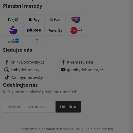
Platební metody
+ 17
Sledujte nás
KnihyDobrovsky.cz
Knižní závisláci
knihydobrovsky
@knihydobrovskycz
@knihydobrovsky
Odebírejte nás
Každý měsíc společně přečteme tisíce knih
Odebírat
Tento web je chráněn službou reCAPTCHA a platí pro něj