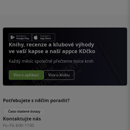
Knihy, recenze a klubové výhody
ve vaší kapse a naší appce KDčko
Každý měsíc společně přečteme tisíce knih
Více o aplikaci
Více o klubu
Potřebujete s něčím poradit?
Často kladené dotazy
Kontaktujte nás
Po–Pá:
8:00–17:00