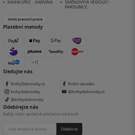
KNIHKUPEC - KARVINÁ
SMĚNOVÝ/Á VEDOUCÍ -
PARDUBICE
Volné pracovní pozice
Platební metody
+ 17
Sledujte nás
KnihyDobrovsky.cz
Knižní závisláci
knihydobrovsky
@knihydobrovskycz
@knihydobrovsky
Odebírejte nás
Každý měsíc společně přečteme tisíce knih
Odebírat