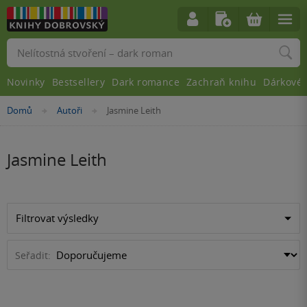
Vyhledávání
Novinky
Bestsellery
Dark romance
Zachraň knihu
Dárkové 
Nacházíte
Domů
Autoři
Jasmine Leith
»
»
se
zde:
Jasmine Leith
Filtrovat výsledky
Seřadit: