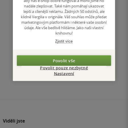
269 Kč
aby náš e-shop dobře fungoval a mohli jsme ho
nadále zlepšovat. Také nám pomáhají ukazovat
lepší a cílenější reklamu. Žádných 50 odstínů, ale
Koupit
klidně Vergilia v originále. Váš souhlas může předat
marketingovým platformám i některé vaše osobní
údaje. Ale vše bedlivě hlídáme. Jako naši vlastní
Uložit do seznamu
knihovnu!
Zjistit více
Povolit vše
Nahoru
Povolit pouze nezbytné
Zobrazeno 3 z 3
Nastavení
1
/ 1
Přejít
na
stránku
Viděli jste