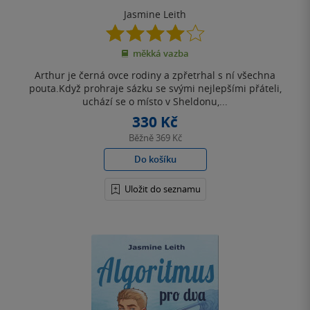
Jasmine Leith
4.0
z
měkká vazba
5
hvězdiček
Arthur je černá ovce rodiny a zpřetrhal s ní všechna
pouta.Když prohraje sázku se svými nejlepšími přáteli,
uchází se o místo v Sheldonu,...
330 Kč
Běžně
369 Kč
Do košíku
Uložit do seznamu