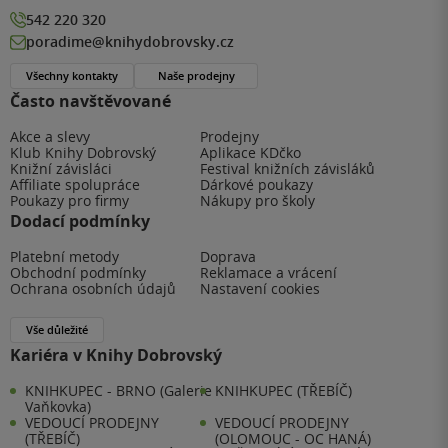
542 220 320
poradime@knihydobrovsky.cz
Všechny kontakty
Naše prodejny
Často navštěvované
Akce a slevy
Prodejny
Klub Knihy Dobrovský
Aplikace KDčko
Knižní závisláci
Festival knižních závisláků
Affiliate spolupráce
Dárkové poukazy
Poukazy pro firmy
Nákupy pro školy
Dodací podmínky
Platební metody
Doprava
Obchodní podmínky
Reklamace a vrácení
Ochrana osobních údajů
Nastavení cookies
Vše důležité
Kariéra v Knihy Dobrovský
KNIHKUPEC - BRNO (Galerie
KNIHKUPEC (TŘEBÍČ)
Vaňkovka)
VEDOUCÍ PRODEJNY
VEDOUCÍ PRODEJNY
(TŘEBÍČ)
(OLOMOUC - OC HANÁ)