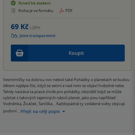
Ihned ke stažení
Kniha je ve formátu
PDF
69 Kč
s DPH
Jsme transparentní
Koupit
Vesmírníčky na dobrou noc neboli také Pohádky o planetách se budou
dětem nejlépe číst, když se setmí a nad nimi se objeví hvězdné nebe.
Tehdy nastává ta pravá chvíle pro pohádky, obzvlášť když se může
vybírat z takových tajemných názvů planet, jako jsou například:
Vodněnka, Živáček, Tančilka… Každopádně ty vzdálené světy obývají
podivní…
Přejít na celý popis