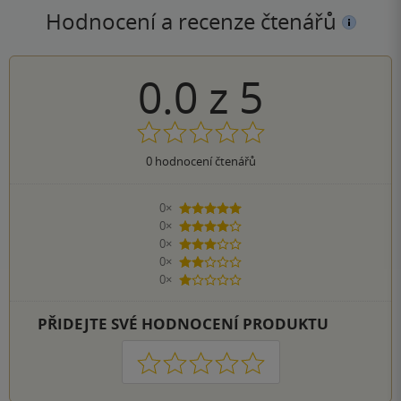
Hodnocení a recenze čtenářů
0.0
z
5
0
hodnocení čtenářů
0×
5 hvězdiček
0×
4 hvězdičky
0×
3 hvězdičky
0×
2 hvězdičky
0×
1 hvezdička
PŘIDEJTE SVÉ HODNOCENÍ PRODUKTU
1
2
3
4
5