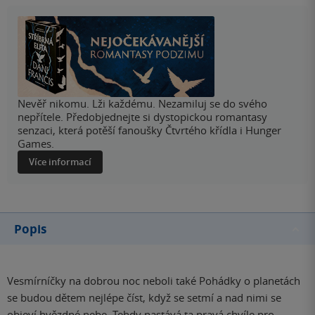
Nevěř nikomu. Lži každému. Nezamiluj se do svého
nepřítele. Předobjednejte si dystopickou romantasy
senzaci, která potěší fanoušky Čtvrtého křídla i Hunger
Games.
Více informací
Popis
Vesmírníčky na dobrou noc neboli také Pohádky o planetách
se budou dětem nejlépe číst, když se setmí a nad nimi se
objeví hvězdné nebe. Tehdy nastává ta pravá chvíle pro