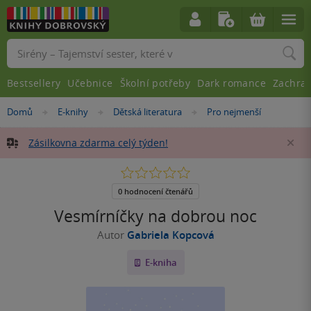
Vyhledávání
Bestsellery
Učebnice
Školní potřeby
Dark romance
Zachra
Nacházíte
Domů
E-knihy
Dětská literatura
Pro nejmenší
»
»
»
se
zde:
Zásilkovna zdarma celý týden!
Za
0.0
z
5
0 hodnocení čtenářů
hvězdiček
Vesmírníčky na dobrou noc
Autor
Gabriela Kopcová
E-kniha