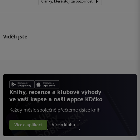
Články, které stojí za pozornost
Viděli jste
Knihy, recenze a klubové výhody
ve vaší kapse a naší appce KDčko
Každý měsíc společně přečteme tisíce knih
Více o aplikaci
Více o klubu