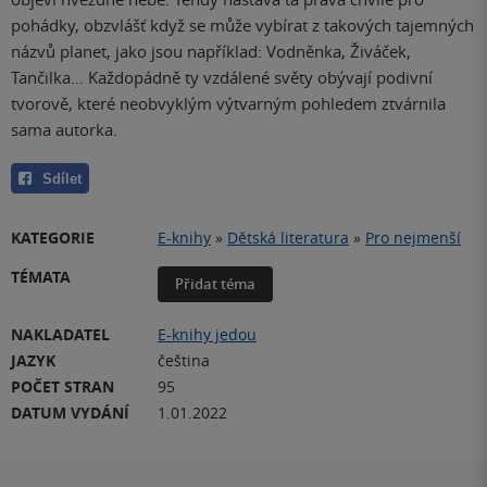
pohádky, obzvlášť když se může vybírat z takových tajemných
názvů planet, jako jsou například: Vodněnka, Živáček,
Tančilka… Každopádně ty vzdálené světy obývají podivní
tvorově, které neobvyklým výtvarným pohledem ztvárnila
sama autorka.
Sdílet
KATEGORIE
E-knihy
»
Dětská literatura
»
Pro nejmenší
TÉMATA
Přidat téma
NAKLADATEL
E-knihy jedou
JAZYK
čeština
POČET STRAN
95
DATUM VYDÁNÍ
1.01.2022