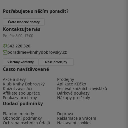
Potřebujete s něčím poradit?
Často kladené dotazy
Kontaktujte nás
Po–Pá:
8:00–17:00
542 220 320
poradime@knihydobrovsky.cz
Všechny kontakty
Naše prodejny
Často navštěvované
Akce a slevy
Prodejny
Klub Knihy Dobrovský
Aplikace KDčko
Knižní závisláci
Festival knižních závisláků
Affiliate spolupráce
Dárkové poukazy
Poukazy pro firmy
Nákupy pro školy
Dodací podmínky
Platební metody
Doprava
Obchodní podmínky
Reklamace a vrácení
Ochrana osobních údajů
Nastavení cookies