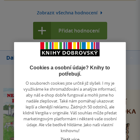
Zobrazit všechna hodnocení
Přidat hodnocení
Další knihy autora
Cookies a osobní údaje? Knihy to
potřebují.
O souborech cookies jste určitě již slyšeli. I my je
využíváme ke shromažďování a analýze informací,
aby náš e-shop dobře fungoval a mohli jsme ho
nadále zlepšovat. Také nám pomáhají ukazovat
lepší a cílenější reklamu. Žádných 50 odstínů, ale
klidně Vergilia v originále. Váš souhlas může předat
marketingovým platformám i některé vaše osobní
údaje. Ale vše bedlivě hlídáme. Jako naši vlastní
knihovnu!
Zjistit více