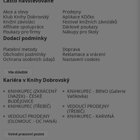
Často navštěvované
Akce a slevy
Prodejny
Klub Knihy Dobrovský
Aplikace KDčko
Knižní závisláci
Festival knižních závisláků
Affiliate spolupráce
Dárkové poukazy
Poukazy pro firmy
Nákupy pro školy
Dodací podmínky
Platební metody
Doprava
Obchodní podmínky
Reklamace a vrácení
Ochrana osobních údajů
Nastavení cookies
Vše důležité
Kariéra v Knihy Dobrovský
KNIHKUPEC (ZKRÁCENÝ
KNIHKUPEC - BRNO (Galerie
ÚVAZEK) - ČESKÉ
Vaňkovka)
BUDĚJOVICE
KNIHKUPEC (TŘEBÍČ)
VEDOUCÍ PRODEJNY
(TŘEBÍČ)
VEDOUCÍ PRODEJNY
KNIHKUPEC - KARVINÁ
(OLOMOUC - OC HANÁ)
Volné pracovní pozice