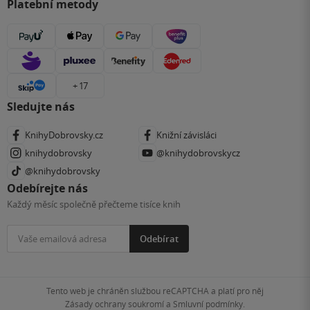
Platební metody
+ 17
Sledujte nás
KnihyDobrovsky.cz
Knižní závisláci
knihydobrovsky
@knihydobrovskycz
@knihydobrovsky
Odebírejte nás
Každý měsíc společně přečteme tisíce knih
Odebírat
Tento web je chráněn službou reCAPTCHA a platí pro něj
Zásady ochrany soukromí
a
Smluvní podmínky
.