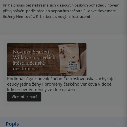
Kniha přináší pět nejkrásnějších klasických českých pohádek v novém
převyprávění podle předloh nejstarších sběratelů lidové slovesnosti –
Boženy Němcové a K. J. Erbena s novými ilustracemi.
Rodinná sága z poválečného Československa zachycuje
osudy jedné ženy i proměny českého venkova v době,
kdy se životy měnily ze dne na den.
Více informací
Popis