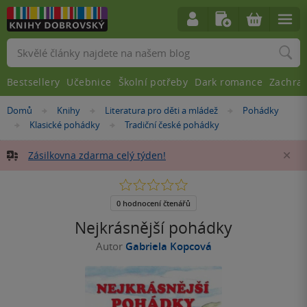
Vyhledávání
Bestsellery
Učebnice
Školní potřeby
Dark romance
Zachra
Nacházíte
Domů
Knihy
Literatura pro děti a mládež
Pohádky
»
»
»
se
Klasické pohádky
Tradiční české pohádky
»
»
zde:
Zásilkovna zdarma celý týden!
Za
0.0
z
5
0 hodnocení čtenářů
hvězdiček
Nejkrásnější pohádky
Autor
Gabriela Kopcová