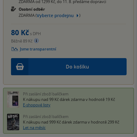
ZDARMA od 1299 Kč, do 11. 8. předáme dopravci
Osobní odběr
Vyberte prodejnu
ZDARMA (
)
80 Kč
s DPH
Běžně 89 Kč
Jsme transparentní
Do košíku
Při zaslání zboží balíčkem
K nákupu nad 99 Kč
dárek zdarma
v hodnotě 19 Kč
E-shopové listy
Při zaslání zboží balíčkem
K nákupu nad 999 Kč
dárek zdarma
v hodnotě 299 Kč
Let na měsíc