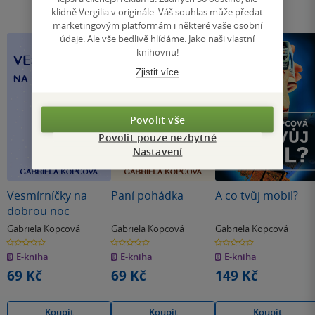
klidně Vergilia v originále. Váš souhlas může předat
marketingovým platformám i některé vaše osobní
údaje. Ale vše bedlivě hlídáme. Jako naši vlastní
knihovnu!
Zjistit více
Povolit vše
Povolit pouze nezbytné
Nastavení
Vesmírníčky na
Paní pohádka
A co tvůj mobil?
dobrou noc
Gabriela Kopcová
Gabriela Kopcová
Gabriela Kopcová
0.0
0.0
0.0
z
z
z
E-kniha
E-kniha
E-kniha
5
5
5
hvězdiček
hvězdiček
hvězdiček
69 Kč
69 Kč
149 Kč
Koupit
Koupit
Koupit