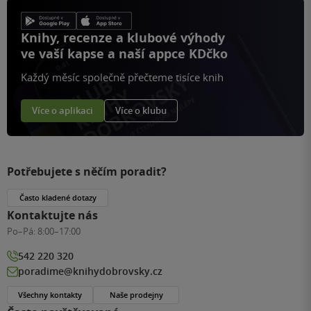
Knihy, recenze a klubové výhody
ve vaší kapse a naší appce KDčko
Každý měsíc společně přečteme tisíce knih
Více o aplikaci
Více o klubu
Potřebujete s něčím poradit?
Často kladené dotazy
Kontaktujte nás
Po–Pá:
8:00–17:00
542 220 320
poradime@knihydobrovsky.cz
Všechny kontakty
Naše prodejny