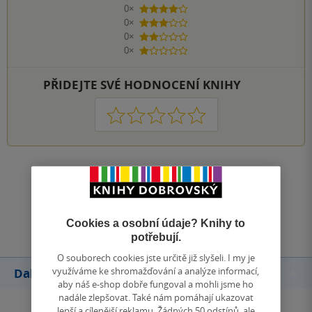
0×
4 hvězdičky
0×
3 hvězdičky
0×
2 hvězdičky
0×
1 hvezdička
PŘIDEJTE SVÉ HODNOCENÍ KNIHY
1
2
3
4
5
Zobrazit všechna hodnocení
Přidat hodnocení
Cookies a osobní údaje? Knihy to
potřebují.
O souborech cookies jste určitě již slyšeli. I my je
využíváme ke shromažďování a analýze informací,
Další knihy autora
aby náš e-shop dobře fungoval a mohli jsme ho
nadále zlepšovat. Také nám pomáhají ukazovat
lepší a cílenější reklamu. Žádných 50 odstínů, ale