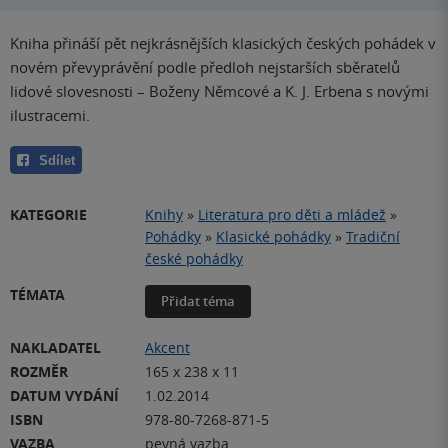
Kniha přináší pět nejkrásnějších klasických českých pohádek v
novém převyprávění podle předloh nejstarších sběratelů
lidové slovesnosti – Boženy Němcové a K. J. Erbena s novými
ilustracemi.
Sdílet
KATEGORIE
Knihy
»
Literatura pro děti a mládež
»
Pohádky
»
Klasické pohádky
»
Tradiční
české pohádky
TÉMATA
Přidat téma
NAKLADATEL
Akcent
ROZMĚR
165 x 238 x 11
DATUM VYDÁNÍ
1.02.2014
ISBN
978-80-7268-871-5
VAZBA
pevná vazba