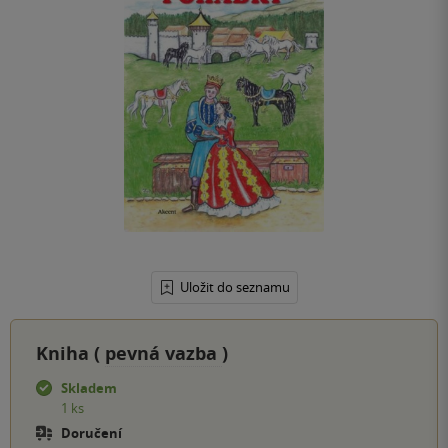
Uložit do seznamu
Kniha (
pevná vazba
)
Skladem
1 ks
Doručení