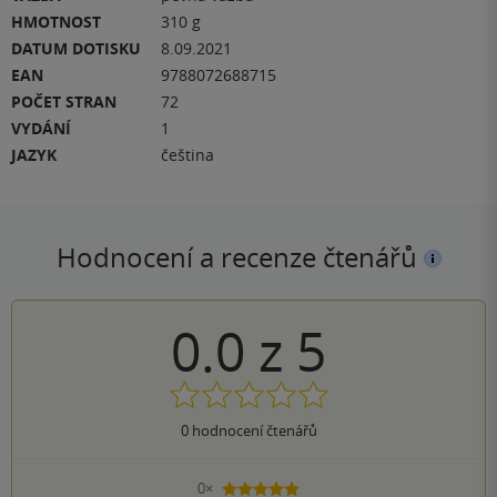
HMOTNOST
310 g
DATUM DOTISKU
8.09.2021
EAN
9788072688715
POČET STRAN
72
VYDÁNÍ
1
JAZYK
čeština
Hodnocení a recenze čtenářů
0.0
z
5
0
hodnocení čtenářů
0×
5 hvězdiček