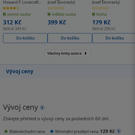
Howard P. Lovecraft
Josef Škvorecký
Josef Škvorecký
& další
4.0
0.0
0.0
z
z
z
pevná vazba
měkká vazba
kniha
5
5
5
hvězdiček
hvězdiček
hvězdiček
312 Kč
399 Kč
179 Kč
Běžně
349 Kč
Běžně
200 Kč
Do košíku
Do košíku
Do košíku
Všechny knihy autora
Vývoj ceny
Vývoj ceny
Získejte přehled o vývoji ceny za posledních 60 dní.
129 Kč
Maloobchodní cena
Minimální prodejní cena: