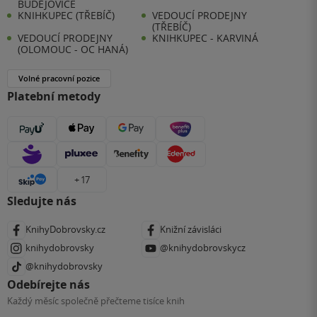
BUDĚJOVICE
KNIHKUPEC (TŘEBÍČ)
VEDOUCÍ PRODEJNY
(TŘEBÍČ)
VEDOUCÍ PRODEJNY
KNIHKUPEC - KARVINÁ
(OLOMOUC - OC HANÁ)
Volné pracovní pozice
Platební metody
+ 17
Sledujte nás
KnihyDobrovsky.cz
Knižní závisláci
knihydobrovsky
@knihydobrovskycz
@knihydobrovsky
Odebírejte nás
Každý měsíc společně přečteme tisíce knih