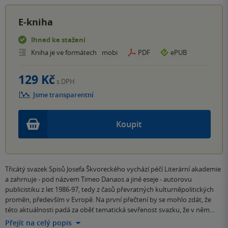
E-kniha
Ihned ke stažení
Kniha je ve formátech
mobi
PDF
ePUB
129 Kč
s DPH
Jsme transparentní
Koupit
Třicátý svazek Spisů Josefa Škvoreckého vychází péčí Literární akademie
a zahrnuje - pod názvem Timeo Danaos a jiné eseje - autorovu
publicistiku z let 1986-97, tedy z časů převratných kulturněpolitických
proměn, především v Evropě. Na první přečtení by se mohlo zdát, že
této aktuálnosti padá za oběť tematická sevřenost svazku, že v něm…
Přejít na celý popis