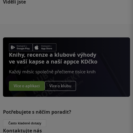
Viděli jste
Knihy, recenze a klubové výhody
ve vaší kapse a naší appce KDčko
Každý měsíc společně přečteme tisíce knih
Více o aplikaci
Více o klubu
Potřebujete s něčím poradit?
Často kladené dotazy
Kontaktujte nás