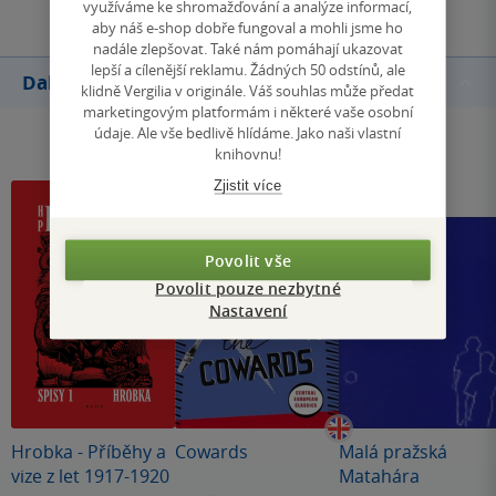
využíváme ke shromažďování a analýze informací,
aby náš e-shop dobře fungoval a mohli jsme ho
nadále zlepšovat. Také nám pomáhají ukazovat
lepší a cílenější reklamu. Žádných 50 odstínů, ale
Další knihy autora
klidně Vergilia v originále. Váš souhlas může předat
marketingovým platformám i některé vaše osobní
údaje. Ale vše bedlivě hlídáme. Jako naši vlastní
knihovnu!
Zjistit více
Povolit vše
Povolit pouze nezbytné
Nastavení
Hrobka - Příběhy a
Cowards
Malá pražská
vize z let 1917-1920
Matahára