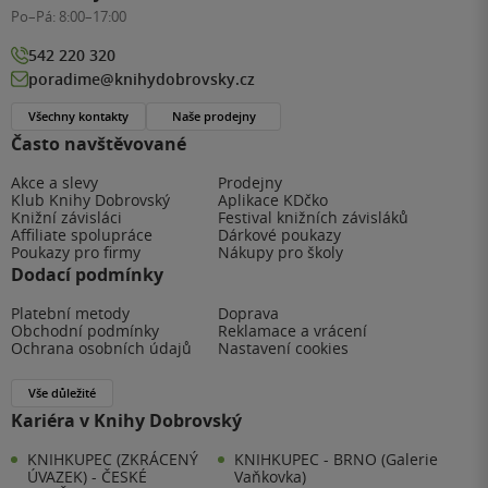
Po–Pá:
8:00–17:00
542 220 320
poradime@knihydobrovsky.cz
Všechny kontakty
Naše prodejny
Často navštěvované
Akce a slevy
Prodejny
Klub Knihy Dobrovský
Aplikace KDčko
Knižní závisláci
Festival knižních závisláků
Affiliate spolupráce
Dárkové poukazy
Poukazy pro firmy
Nákupy pro školy
Dodací podmínky
Platební metody
Doprava
Obchodní podmínky
Reklamace a vrácení
Ochrana osobních údajů
Nastavení cookies
Vše důležité
Kariéra v Knihy Dobrovský
KNIHKUPEC (ZKRÁCENÝ
KNIHKUPEC - BRNO (Galerie
ÚVAZEK) - ČESKÉ
Vaňkovka)