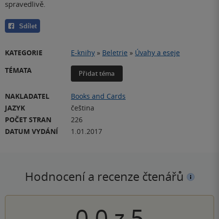
spravedlivě.
Sdílet
KATEGORIE
E-knihy
»
Beletrie
»
Úvahy a eseje
TÉMATA
Přidat téma
NAKLADATEL
Books and Cards
JAZYK
čeština
POČET STRAN
226
DATUM VYDÁNÍ
1.01.2017
Hodnocení a recenze čtenářů
0.0
z
5