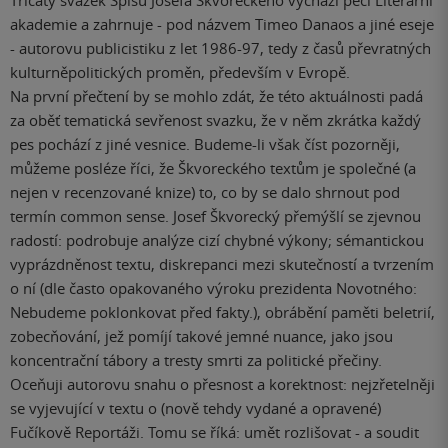
Třicátý svazek Spisů Josefa Škvoreckého vychází péčí Literární
akademie a zahrnuje - pod názvem Timeo Danaos a jiné eseje
- autorovu publicistiku z let 1986-97, tedy z časů převratných
kulturněpolitických proměn, především v Evropě.
Na první přečtení by se mohlo zdát, že této aktuálnosti padá
za oběť tematická sevřenost svazku, že v něm zkrátka každý
pes pochází z jiné vesnice. Budeme-li však číst pozorněji,
můžeme posléze říci, že Škvoreckého textům je společné (a
nejen v recenzované knize) to, co by se dalo shrnout pod
termín common sense. Josef Škvorecký přemýšlí se zjevnou
radostí: podrobuje analýze cizí chybné výkony; sémantickou
vyprázdněnost textu, diskrepanci mezi skutečností a tvrzením
o ní (dle často opakovaného výroku prezidenta Novotného:
Nebudeme poklonkovat před fakty.), obrábění paměti beletrií,
zobecňování, jež pomíjí takové jemné nuance, jako jsou
koncentrační tábory a tresty smrti za politické přečiny.
Oceňuji autorovu snahu o přesnost a korektnost: nejzřetelněji
se vyjevující v textu o (nově tehdy vydané a opravené)
Fučíkově Reportáži. Tomu se říká: umět rozlišovat - a soudit