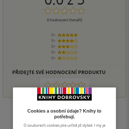
0
hodnocení čtenářů
0×
5 hvězdiček
0×
4 hvězdičky
0×
3 hvězdičky
0×
2 hvězdičky
0×
1 hvezdička
PŘIDEJTE SVÉ HODNOCENÍ PRODUKTU
1
2
3
4
5
Zobrazit všechna hodnocení
Cookies a osobní údaje? Knihy to
potřebují.
Přidat hodnocení
O souborech cookies jste určitě již slyšeli. I my je