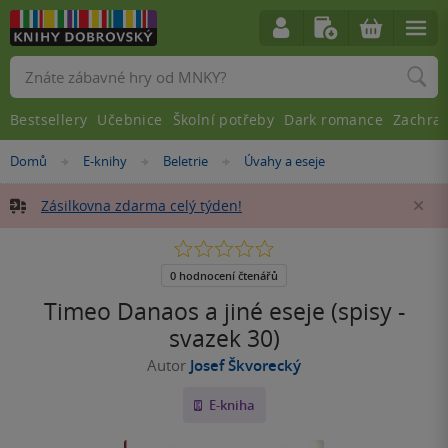
Vyhledávání
Bestsellery
Učebnice
Školní potřeby
Dark romance
Zachra
Nacházíte
Domů
E-knihy
Beletrie
Úvahy a eseje
»
»
»
se
zde:
Zásilkovna zdarma celý týden!
Za
0.0
z
5
0 hodnocení čtenářů
hvězdiček
Timeo Danaos a jiné eseje (spisy -
svazek 30)
Autor
Josef Škvorecký
E-kniha