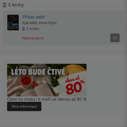
E-knihy
Příkaz zabít
Kyle Mills
,
Vince Flynn
E-kniha
Nedostu
Nedostupné
Čtení na chatu i k moři se slevou až 80 %
Více informací