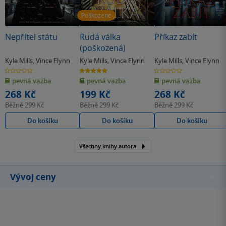
Poškozené
Nepřítel státu
Rudá válka
Příkaz zabít
(poškozená)
Kyle Mills
,
Vince Flynn
Kyle Mills
,
Vince Flynn
Kyle Mills
,
Vince Flynn
0.0
5.0
0.0
z
z
z
pevná vazba
pevná vazba
pevná vazba
5
5
5
hvězdiček
hvězdiček
hvězdiček
268 Kč
199 Kč
268 Kč
Běžně
299 Kč
Běžně
299 Kč
Běžně
299 Kč
Do košíku
Do košíku
Do košíku
Všechny knihy autora
Vývoj ceny