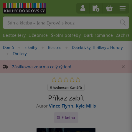
Vyhledávání
Bestsellery
Učebnice
Školní potřeby
Dark romance
Zachra
Nacházíte
Domů
E-knihy
Beletrie
Detektivky, Thrillery a Horory
»
»
»
se
Thrillery
»
zde:
Zásilkovna zdarma celý týden!
Za
0.0
z
5
0 hodnocení čtenářů
hvězdiček
Příkaz zabít
Autor
Vince Flynn
,
Kyle Mills
E-kniha