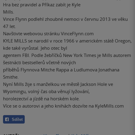
Hra bez pravidel a Příkaz zabít je Kyle
Mills.
Vince Flynn podlehl zhoubné nemoci v červnu 2013 ve věku
47 let.
Navštivte webovou stránku VinceFlynn.com
KYLE MILLS se narodil v roce 1966 v americkém státě Oregon,
kde také vyrůstal. Jeho otec byl
agentem FBI. Podle žebříčků New York Times je Mills autorem
šestnácti bestsellerů včetně nových
příběhů Flynnova Mitche Rappa a Ludlumova Jonathana
Smithe.
Nyní Mills žije s manželkou ve městě Jackson Hole ve
Wyomingu, volný čas oba věnují lyžování,
horolezectví a jízdě na horském kole.
Více se o autorovi a jeho knihách dozvíte na KyleMills.com
Sdílet