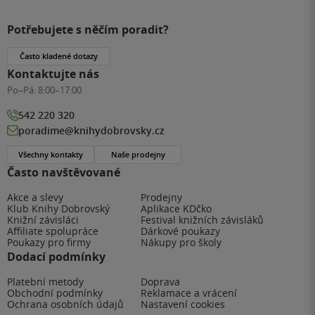
Potřebujete s něčím poradit?
Často kladené dotazy
Kontaktujte nás
Po–Pá:
8:00–17:00
542 220 320
poradime@knihydobrovsky.cz
Všechny kontakty
Naše prodejny
Často navštěvované
Akce a slevy
Prodejny
Klub Knihy Dobrovský
Aplikace KDčko
Knižní závisláci
Festival knižních závisláků
Affiliate spolupráce
Dárkové poukazy
Poukazy pro firmy
Nákupy pro školy
Dodací podmínky
Platební metody
Doprava
Obchodní podmínky
Reklamace a vrácení
Ochrana osobních údajů
Nastavení cookies