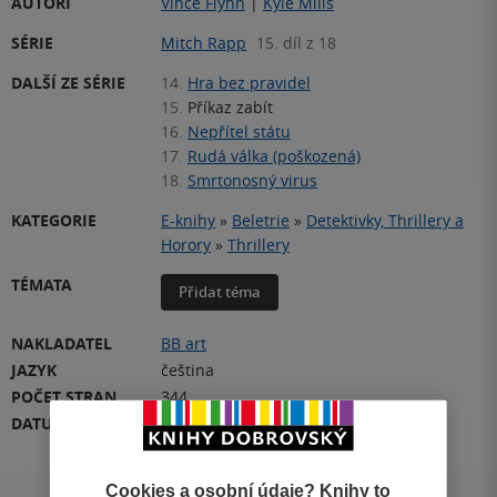
AUTOŘI
Vince Flynn
|
Kyle Mills
SÉRIE
Mitch Rapp
15. díl z 18
DALŠÍ ZE SÉRIE
14.
Hra bez pravidel
15.
Příkaz zabít
16.
Nepřítel státu
17.
Rudá válka (poškozená)
18.
Smrtonosný virus
KATEGORIE
E-knihy
»
Beletrie
»
Detektivky, Thrillery a
Horory
»
Thrillery
TÉMATA
Přidat téma
NAKLADATEL
BB art
JAZYK
čeština
POČET STRAN
344
DATUM VYDÁNÍ
1.01.2017
Cookies a osobní údaje? Knihy to