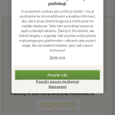
potřebují.
Hodnocení a recenze čtenářů
O souborech cookies jste určitě již slyšeli. I my je
využíváme ke shromažďování a analýze informací,
aby náš e-shop dobře fungoval a mohli jsme ho
0.0
z
5
nadále zlepšovat. Také nám pomáhají ukazovat
lepší a cílenější reklamu. Žádných 50 odstínů, ale
klidně Vergilia v originále. Váš souhlas může předat
marketingovým platformám i některé vaše osobní
údaje. Ale vše bedlivě hlídáme. Jako naši vlastní
0
hodnocení čtenářů
knihovnu!
Zjistit více
0×
5 hvězdiček
0×
4 hvězdičky
0×
3 hvězdičky
Povolit vše
0×
2 hvězdičky
0×
Povolit pouze nezbytné
1 hvezdička
Nastavení
PŘIDEJTE SVÉ HODNOCENÍ PRODUKTU
1
2
3
4
5