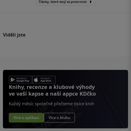
Články, které stojí za pozornost
Viděli jste
Knihy, recenze a klubové výhody
ve vaší kapse a naší appce KDčko
Každý měsíc společně přečteme tisíce knih
Více o aplikaci
Více o klubu