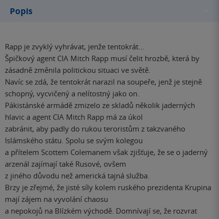
Popis
Rapp je zvyklý vyhrávat, jenže tentokrát…
Špičkový agent CIA Mitch Rapp musí čelit hrozbě, která by
zásadně změnila politickou situaci ve světě.
Navíc se zdá, že tentokrát narazil na soupeře, jenž je stejně
schopný, vycvičený a nelítostný jako on.
Pákistánské armádě zmizelo ze skladů několik jaderných
hlavic a agent CIA Mitch Rapp má za úkol
zabránit, aby padly do rukou teroristům z takzvaného
Islámského státu. Spolu se svým kolegou
a přítelem Scottem Colemanem však zjišťuje, že se o jaderný
arzenál zajímají také Rusové, ovšem
z jiného důvodu než americká tajná služba.
Brzy je zřejmé, že jisté síly kolem ruského prezidenta Krupina
mají zájem na vyvolání chaosu
a nepokojů na Blízkém východě. Domnívají se, že rozvrat