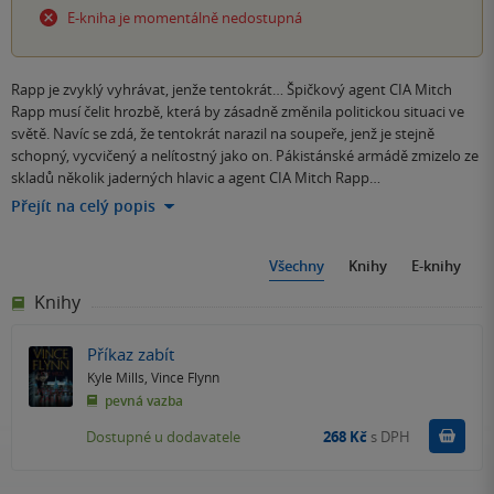
E-kniha je momentálně nedostupná
Rapp je zvyklý vyhrávat, jenže tentokrát… Špičkový agent CIA Mitch
Rapp musí čelit hrozbě, která by zásadně změnila politickou situaci ve
světě. Navíc se zdá, že tentokrát narazil na soupeře, jenž je stejně
schopný, vycvičený a nelítostný jako on. Pákistánské armádě zmizelo ze
skladů několik jaderných hlavic a agent CIA Mitch Rapp…
Přejít na celý popis
Všechny
Knihy
E-knihy
Knihy
Příkaz zabít
Kyle Mills
,
Vince Flynn
pevná vazba
Do k
Dostupné u dodavatele
268 Kč
s DPH