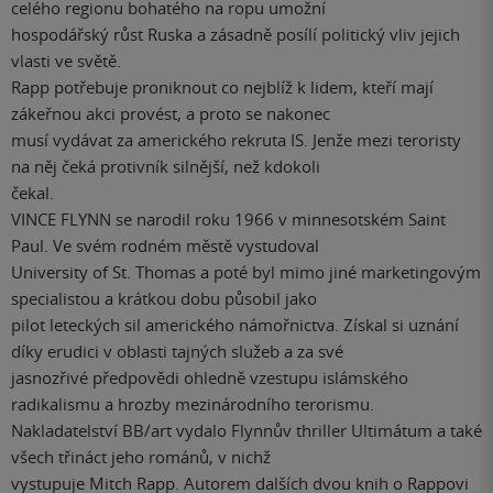
celého regionu bohatého na ropu umožní
hospodářský růst Ruska a zásadně posílí politický vliv jejich
vlasti ve světě.
Rapp potřebuje proniknout co nejblíž k lidem, kteří mají
zákeřnou akci provést, a proto se nakonec
musí vydávat za amerického rekruta IS. Jenže mezi teroristy
na něj čeká protivník silnější, než kdokoli
čekal.
VINCE FLYNN se narodil roku 1966 v minnesotském Saint
Paul. Ve svém rodném městě vystudoval
University of St. Thomas a poté byl mimo jiné marketingovým
specialistou a krátkou dobu působil jako
pilot leteckých sil amerického námořnictva. Získal si uznání
díky erudici v oblasti tajných služeb a za své
jasnozřivé předpovědi ohledně vzestupu islámského
radikalismu a hrozby mezinárodního terorismu.
Nakladatelství BB/art vydalo Flynnův thriller Ultimátum a také
všech třináct jeho románů, v nichž
vystupuje Mitch Rapp. Autorem dalších dvou knih o Rappovi