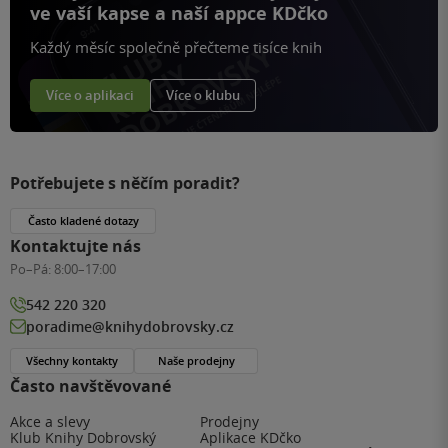
ve vaší kapse a naší appce KDčko
Každý měsíc společně přečteme tisíce knih
Více o aplikaci
Více o klubu
Potřebujete s něčím poradit?
Často kladené dotazy
Kontaktujte nás
Po–Pá:
8:00–17:00
542 220 320
poradime@knihydobrovsky.cz
Všechny kontakty
Naše prodejny
Často navštěvované
Akce a slevy
Prodejny
Klub Knihy Dobrovský
Aplikace KDčko