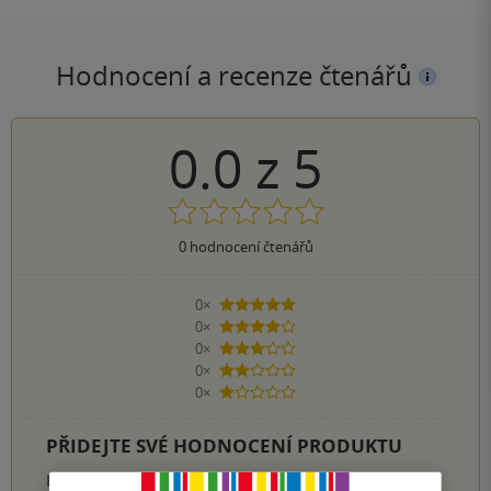
Hodnocení a recenze čtenářů
0.0
z
5
0
hodnocení čtenářů
0×
5 hvězdiček
0×
4 hvězdičky
0×
3 hvězdičky
0×
2 hvězdičky
0×
1 hvezdička
PŘIDEJTE SVÉ HODNOCENÍ PRODUKTU
Hodnocení našich knihkupců: 0.0 z 5