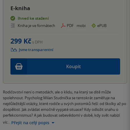
E-kniha
Ihned ke stažení
Kniha je ve formátech
PDF
mobi
ePUB
299 Kč
s DPH
Jsme transparentní
Koupit
Rodičovství není o metodách, ale o klidu, na který se dítě může
spolehnout. Psycholog Milan Studnička se tentokrát zaměřuje na
nejdůležitější otázky, které rodiče u svých potomků řeší: od školky až po
dospělost. Jak zvládat emočně vypjaté situace? Kdy odložit snahu o
perfekcionismus? A jak budovat sebevědomí v době, kdy svět nabízí
víc…
Přejít na celý popis