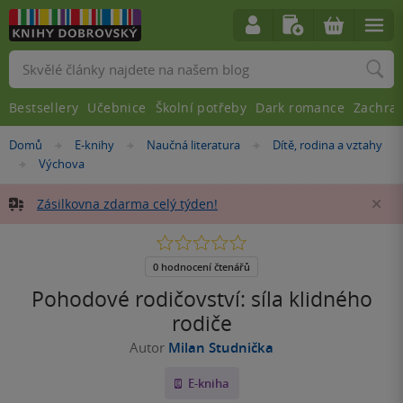
Vyhledávání
Bestsellery
Učebnice
Školní potřeby
Dark romance
Zachra
Nacházíte
Domů
E-knihy
Naučná literatura
Dítě, rodina a vztahy
»
»
»
se
Výchova
»
zde:
Zásilkovna zdarma celý týden!
Za
0.0
z
5
0 hodnocení čtenářů
hvězdiček
Pohodové rodičovství: síla klidného
rodiče
Autor
Milan Studnička
E-kniha