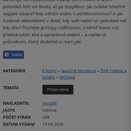
potomků řeší: od školky až po dospělost. Jak zvládat emočně
vypjaté situace? Kdy odložit snahu o perfekcionismus? A jak
budovat sebevědomí v době, kdy svět nabízí víc pokušení než
kdy dřív? Poznejte principy rodičovství, v němž hlavní roli
přebírá vztah, klid a opravdové vedení – a staňte se
průvodcem, který skutečně ví, kam jde.
Sdílet
KATEGORIE
E-knihy
»
Naučná literatura
»
Dítě, rodina a
vztahy
»
Výchova
TÉMATA
Přidat téma
NAKLADATEL
nastole
JAZYK
čeština
POČET STRAN
248
DATUM VYDÁNÍ
19.03.2026