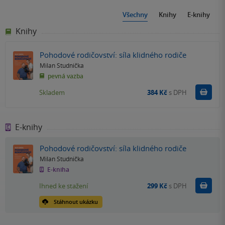
Všechny
Knihy
E-knihy
Knihy
Pohodové rodičovství: síla klidného rodiče
Milan Studnička
pevná vazba
Do k
Skladem
384 Kč
s DPH
E-knihy
Pohodové rodičovství: síla klidného rodiče
Milan Studnička
E-kniha
Koupit
Ihned ke stažení
299 Kč
s DPH
Stáhnout ukázku