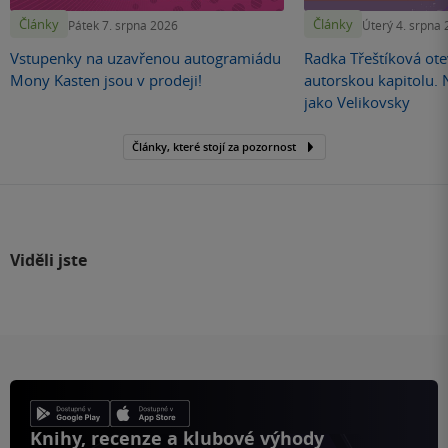
Články
Články
Pátek 7. srpna 2026
Úterý 4. srpna
Vstupenky na uzavřenou autogramiádu
Radka Třeštíková otev
Mony Kasten jsou v prodeji!
autorskou kapitolu.
jako Velikovsky
Články, které stojí za pozornost
Viděli jste
Knihy, recenze a klubové výhody