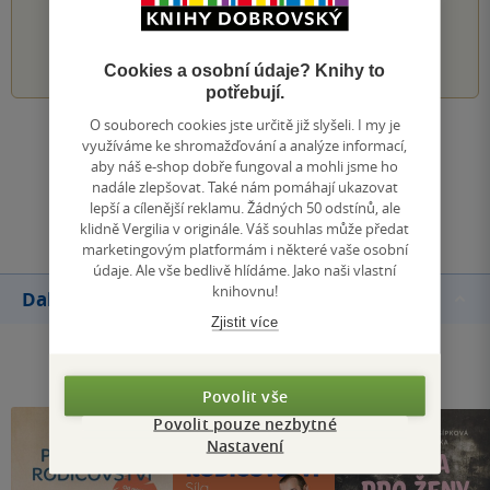
1
2
3
4
5
Cookies a osobní údaje? Knihy to
potřebují.
O souborech cookies jste určitě již slyšeli. I my je
Zobrazit všechna hodnocení
využíváme ke shromažďování a analýze informací,
aby náš e-shop dobře fungoval a mohli jsme ho
nadále zlepšovat. Také nám pomáhají ukazovat
Přidat hodnocení
lepší a cílenější reklamu. Žádných 50 odstínů, ale
klidně Vergilia v originále. Váš souhlas může předat
marketingovým platformám i některé vaše osobní
údaje. Ale vše bedlivě hlídáme. Jako naši vlastní
knihovnu!
Další knihy autora
Zjistit více
Povolit vše
Povolit pouze nezbytné
Nastavení