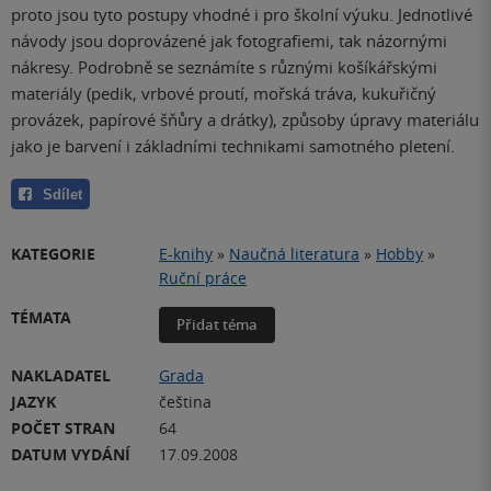
proto jsou tyto postupy vhodné i pro školní výuku. Jednotlivé
návody jsou doprovázené jak fotografiemi, tak názornými
nákresy. Podrobně se seznámíte s různými košíkářskými
materiály (pedik, vrbové proutí, mořská tráva, kukuřičný
provázek, papírové šňůry a drátky), způsoby úpravy materiálu
jako je barvení i základními technikami samotného pletení.
Sdílet
KATEGORIE
E-knihy
»
Naučná literatura
»
Hobby
»
Ruční práce
TÉMATA
Přidat téma
NAKLADATEL
Grada
JAZYK
čeština
POČET STRAN
64
DATUM VYDÁNÍ
17.09.2008