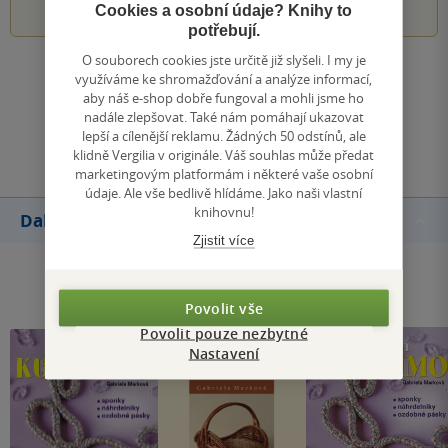
Cookies a osobní údaje? Knihy to
potřebují.
O souborech cookies jste určitě již slyšeli. I my je
Zobrazit všechna hodnocení
využíváme ke shromažďování a analýze informací,
aby náš e-shop dobře fungoval a mohli jsme ho
nadále zlepšovat. Také nám pomáhají ukazovat
Přidat hodnocení
lepší a cílenější reklamu. Žádných 50 odstínů, ale
klidně Vergilia v originále. Váš souhlas může předat
marketingovým platformám i některé vaše osobní
údaje. Ale vše bedlivě hlídáme. Jako naši vlastní
knihovnu!
Další knihy autora
Zjistit více
Povolit vše
Povolit pouze nezbytné
Nastavení