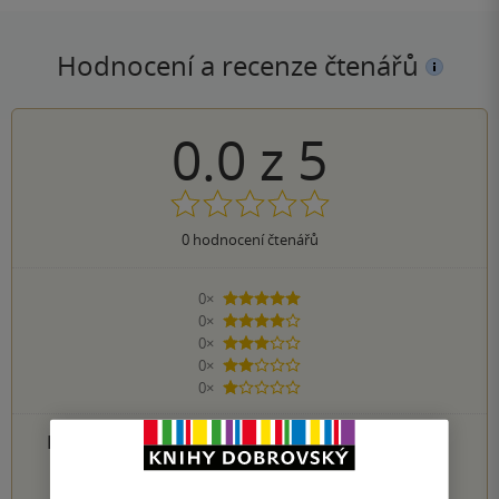
Hodnocení a recenze čtenářů
0.0
z
5
0
hodnocení čtenářů
0×
5 hvězdiček
0×
4 hvězdičky
0×
3 hvězdičky
0×
2 hvězdičky
0×
1 hvezdička
PŘIDEJTE SVÉ HODNOCENÍ PRODUKTU
1
2
3
4
5