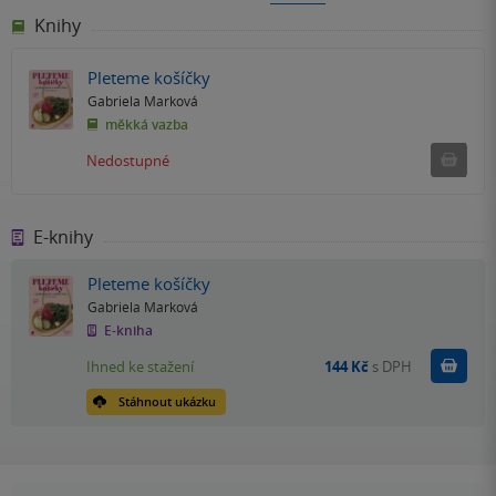
Knihy
Pleteme košíčky
Gabriela Marková
měkká vazba
Ned
Nedostupné
E-knihy
Pleteme košíčky
Gabriela Marková
E-kniha
Koupit
Ihned ke stažení
144 Kč
s DPH
Stáhnout ukázku