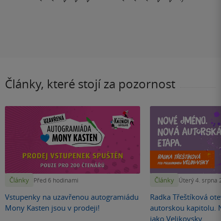
Články, které stojí za pozornost
Články
Články
Před 6 hodinami
Úterý 4. srpna
Vstupenky na uzavřenou autogramiádu
Radka Třeštíková otev
Mony Kasten jsou v prodeji!
autorskou kapitolu.
jako Velikovsky