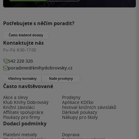
Potřebujete s něčím poradit?
Často kladené dotazy
Kontaktujte nás
Po–Pá:
8:00–17:00
542 220 320
poradime@knihydobrovsky.cz
Všechny kontakty
Naše prodejny
Často navštěvované
Akce a slevy
Prodejny
Klub Knihy Dobrovský
Aplikace KDčko
Knižní závisláci
Festival knižních závisláků
Affiliate spolupráce
Dárkové poukazy
Poukazy pro firmy
Nákupy pro školy
Dodací podmínky
Platební metody
Doprava