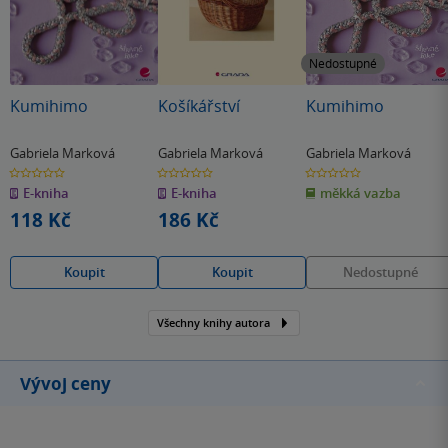
Nedostupné
Kumihimo
Košíkářství
Kumihimo
Gabriela Marková
Gabriela Marková
Gabriela Marková
0.0
0.0
0.0
z
z
z
E-kniha
E-kniha
měkká vazba
5
5
5
hvězdiček
hvězdiček
hvězdiček
118 Kč
186 Kč
Koupit
Koupit
Nedostupné
Všechny knihy autora
Vývoj ceny