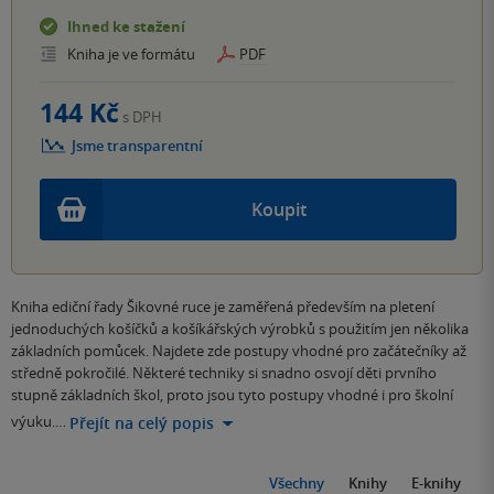
Ihned ke stažení
Kniha je ve formátu
PDF
144 Kč
s DPH
Jsme transparentní
Koupit
Kniha ediční řady Šikovné ruce je zaměřená především na pletení
jednoduchých košíčků a košíkářských výrobků s použitím jen několika
základních pomůcek. Najdete zde postupy vhodné pro začátečníky až
středně pokročilé. Některé techniky si snadno osvojí děti prvního
stupně základních škol, proto jsou tyto postupy vhodné i pro školní
výuku.…
Přejít na celý popis
Všechny
Knihy
E-knihy