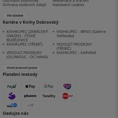
Obchodní podmínky
Reklamace a vrácení
Ochrana osobních údajů
Nastavení cookies
Vše důležité
Kariéra v Knihy Dobrovský
KNIHKUPEC (ZKRÁCENÝ
KNIHKUPEC - BRNO (Galerie
ÚVAZEK) - ČESKÉ
Vaňkovka)
BUDĚJOVICE
KNIHKUPEC (TŘEBÍČ)
VEDOUCÍ PRODEJNY
(TŘEBÍČ)
VEDOUCÍ PRODEJNY
KNIHKUPEC - KARVINÁ
(OLOMOUC - OC HANÁ)
Volné pracovní pozice
Platební metody
+ 17
Sledujte nás