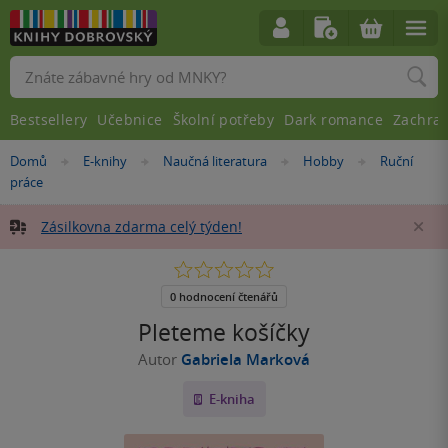
Vyhledávání
Bestsellery
Učebnice
Školní potřeby
Dark romance
Zachra
Nacházíte
Domů
E-knihy
Naučná literatura
Hobby
Ruční
»
»
»
»
se
práce
zde:
Zásilkovna zdarma celý týden!
Za
0.0
z
5
0 hodnocení čtenářů
hvězdiček
Pleteme košíčky
Autor
Gabriela Marková
E-kniha