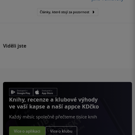
Články, které stojí za pozornost
Viděli jste
Knihy, recenze a klubové výhody
ve vaší kapse a naší appce KDčko
Každý měsíc společně přečteme tisíce knih
Více o aplikaci
Více o klubu