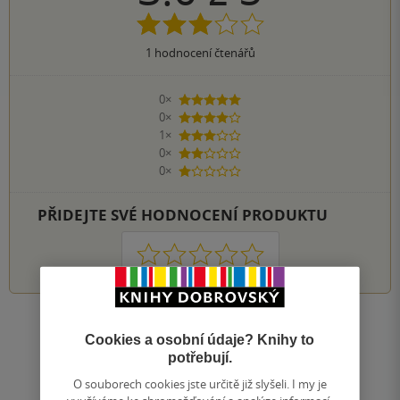
1
hodnocení čtenářů
0×
5 hvězdiček
0×
4 hvězdičky
1×
3 hvězdičky
0×
2 hvězdičky
0×
1 hvezdička
PŘIDEJTE SVÉ HODNOCENÍ PRODUKTU
1
2
3
4
5
Zobrazit všechna hodnocení
Cookies a osobní údaje? Knihy to
potřebují.
Přidat hodnocení
O souborech cookies jste určitě již slyšeli. I my je