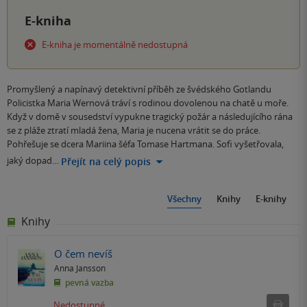
E-kniha
E-kniha je momentálně nedostupná
Promyšlený a napínavý detektivní příběh ze švédského Gotlandu
Policistka Maria Wernová tráví s rodinou dovolenou na chatě u moře.
Když v domě v sousedství vypukne tragický požár a následujícího rána
se z pláže ztratí mladá žena, Maria je nucena vrátit se do práce.
Pohřešuje se dcera Mariina šéfa Tomase Hartmana. Sofi vyšetřovala,
jaký dopad…
Přejít na celý popis
Všechny
Knihy
E-knihy
Knihy
O čem nevíš
Anna Jansson
pevná vazba
Ned
Nedostupné