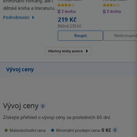
kriminální romány, ale i
3.8
3.3
dětské kniha a literaturu
z
z
E-kniha
E-kniha
5
5
hvězdiček
hvězdiček
faktu. Většina jejích děl je
Podrobnosti
219 Kč
ale prostoupena
Běžně
239 Kč
pohádkovými příběhy.
Koupit
Nedostupn
Všechny knihy autora
Vývoj ceny
Vývoj ceny
Získejte přehled o vývoji ceny za posledních 60 dní.
0 Kč
Maloobchodní cena
Minimální prodejní cena: