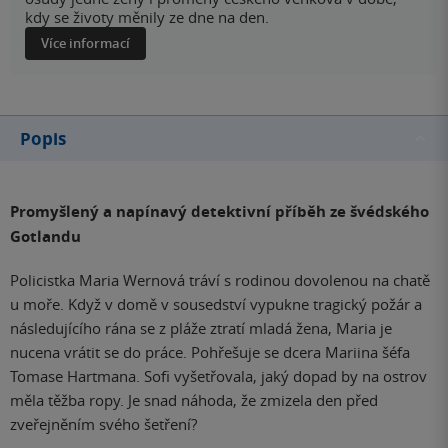
kdy se životy měnily ze dne na den.
Více informací
Popis
Promyšlený a napínavý detektivní příběh ze švédského
Gotlandu
Policistka Maria Wernová tráví s rodinou dovolenou na chatě
u moře. Když v domě v sousedství vypukne tragický požár a
následujícího rána se z pláže ztratí mladá žena, Maria je
nucena vrátit se do práce. Pohřešuje se dcera Mariina šéfa
Tomase Hartmana. Sofi vyšetřovala, jaký dopad by na ostrov
měla těžba ropy. Je snad náhoda, že zmizela den před
zveřejněním svého šetření?