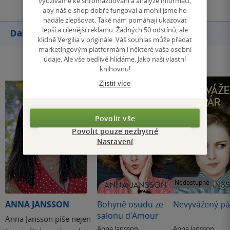
využíváme ke shromažďování a analýze informací,
aby náš e-shop dobře fungoval a mohli jsme ho
nadále zlepšovat. Také nám pomáhají ukazovat
lepší a cílenější reklamu. Žádných 50 odstínů, ale
Další knihy autora
klidně Vergilia v originále. Váš souhlas může předat
marketingovým platformám i některé vaše osobní
údaje. Ale vše bedlivě hlídáme. Jako naši vlastní
knihovnu!
Zjistit více
Povolit vše
Povolit pouze nezbytné
Nastavení
Nedostupné
ANNA JANSSON
Bohyně osudu ze
Nevyvážený pá
salonu d'Amour
Anna Jansson píše nejen
Anna Jansson
Anna Jansson