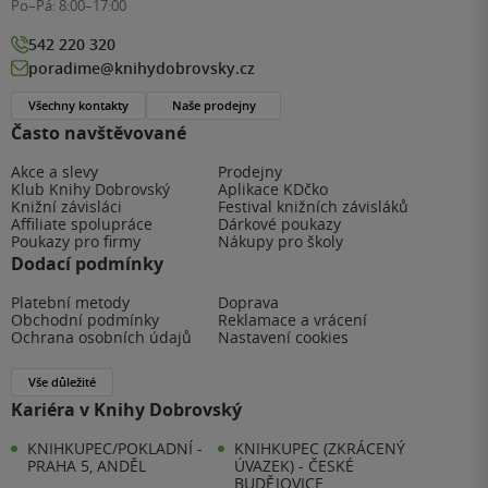
Po–Pá:
8:00–17:00
542 220 320
poradime@knihydobrovsky.cz
Všechny kontakty
Naše prodejny
Často navštěvované
Akce a slevy
Prodejny
Klub Knihy Dobrovský
Aplikace KDčko
Knižní závisláci
Festival knižních závisláků
Affiliate spolupráce
Dárkové poukazy
Poukazy pro firmy
Nákupy pro školy
Dodací podmínky
Platební metody
Doprava
Obchodní podmínky
Reklamace a vrácení
Ochrana osobních údajů
Nastavení cookies
Vše důležité
Kariéra v Knihy Dobrovský
KNIHKUPEC/POKLADNÍ -
KNIHKUPEC (ZKRÁCENÝ
PRAHA 5, ANDĚL
ÚVAZEK) - ČESKÉ
BUDĚJOVICE