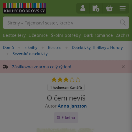
Vyhledávání
Bestsellery
Učebnice
Školní potřeby
Dark romance
Zachra
Nacházíte
Domů
E-knihy
Beletrie
Detektivky, Thrillery a Horory
»
»
»
se
Severské detektivky
»
zde:
Zásilkovna zdarma celý týden!
Za
3.0
z
5
1 hodnocení čtenářů
hvězdiček
O čem nevíš
Autor
Anna Jansson
E-kniha