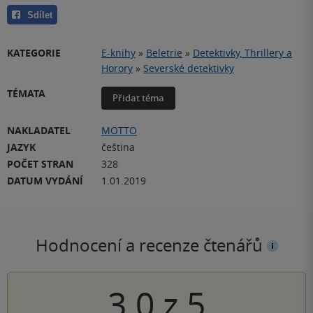
Sdílet
KATEGORIE
E-knihy
»
Beletrie
»
Detektivky, Thrillery a
Horory
»
Severské detektivky
TÉMATA
Přidat téma
NAKLADATEL
MOTTO
JAZYK
čeština
POČET STRAN
328
DATUM VYDÁNÍ
1.01.2019
Hodnocení a recenze čtenářů
3.0
z
5