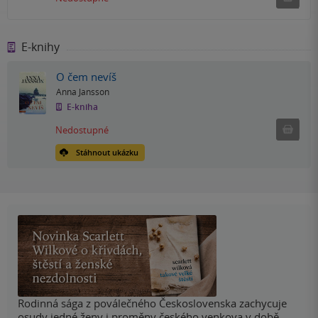
E-knihy
O čem nevíš
Anna Jansson
E-kniha
Nedostu
Nedostupné
Stáhnout ukázku
Rodinná sága z poválečného Československa zachycuje
osudy jedné ženy i proměny českého venkova v době,