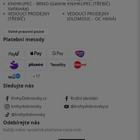
KNIHKUPEC - BRNO (Galerie
KNIHKUPEC (TŘEBÍČ)
Vaňkovka)
VEDOUCÍ PRODEJNY
VEDOUCÍ PRODEJNY
(TŘEBÍČ)
(OLOMOUC - OC HANÁ)
Volné pracovní pozice
Platební metody
+ 17
Sledujte nás
KnihyDobrovsky.cz
Knižní závisláci
knihydobrovsky
@knihydobrovskycz
@knihydobrovsky
Odebírejte nás
Každý měsíc společně přečteme tisíce knih