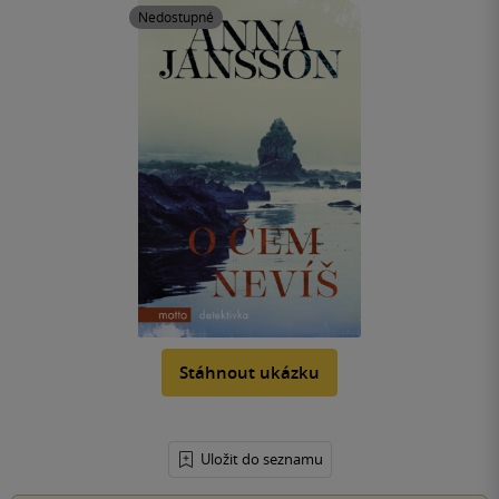
Nedostupné
Stáhnout ukázku
Uložit do seznamu