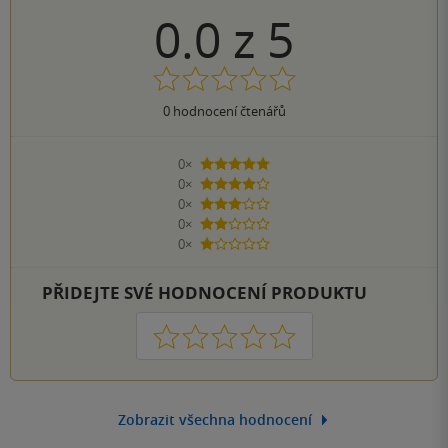
0.0
z
5
0
hodnocení čtenářů
0×
5 hvězdiček
0×
4 hvězdičky
0×
3 hvězdičky
0×
2 hvězdičky
0×
1 hvezdička
PŘIDEJTE SVÉ HODNOCENÍ PRODUKTU
1
2
3
4
5
Zobrazit všechna hodnocení