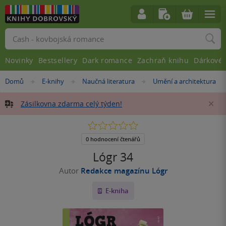
Vyhledávání
Novinky
Bestsellery
Dark romance
Zachraň knihu
Dárkové 
Nacházíte
Domů
E-knihy
Naučná literatura
Umění a architektura
»
»
»
se
zde:
Zásilkovna zdarma celý týden!
Za
0.0
z
5
0 hodnocení čtenářů
hvězdiček
Lógr 34
Autor
Redakce magazínu Lógr
E-kniha