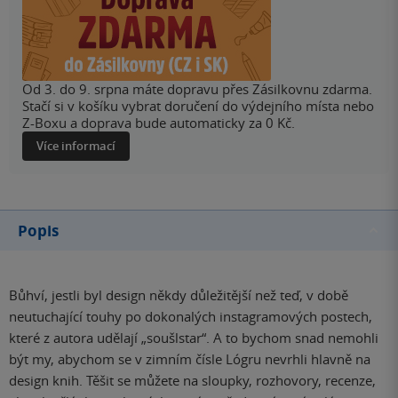
Od 3. do 9. srpna máte dopravu přes Zásilkovnu zdarma.
Stačí si v košíku vybrat doručení do výdejního místa nebo
Z-Boxu a doprava bude automaticky za 0 Kč.
Více informací
Popis
Bůhví, jestli byl design někdy důležitější než teď, v době
neutuchající touhy po dokonalých instagramových postech,
které z autora udělají „soušlstar“. A to bychom snad nemohli
být my, abychom se v zimním čísle Lógru nevrhli hlavně na
design knih. Těšit se můžete na sloupky, rozhovory, recenze,