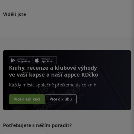
Viděli jste
Knihy, recenze a klubové výhody
ve vaší kapse a naší appce KDčko
Každý měsíc společně přečteme tisíce knih
Více o aplikaci
Více o klubu
Potřebujete s něčím poradit?