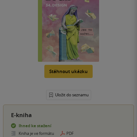
Stáhnout ukázku
Uložit do seznamu
E-kniha
Ihned ke stažení
Kniha je ve formátu
PDF