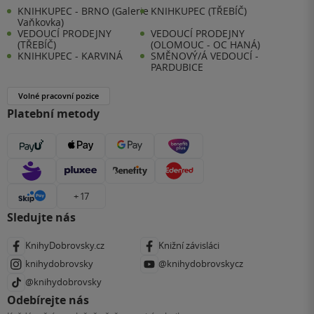
KNIHKUPEC - BRNO (Galerie
KNIHKUPEC (TŘEBÍČ)
Vaňkovka)
VEDOUCÍ PRODEJNY
VEDOUCÍ PRODEJNY
(TŘEBÍČ)
(OLOMOUC - OC HANÁ)
KNIHKUPEC - KARVINÁ
SMĚNOVÝ/Á VEDOUCÍ -
PARDUBICE
Volné pracovní pozice
Platební metody
+ 17
Sledujte nás
KnihyDobrovsky.cz
Knižní závisláci
knihydobrovsky
@knihydobrovskycz
@knihydobrovsky
Odebírejte nás