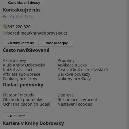
Často kladené dotazy
Kontaktujte nás
Po–Pá:
8:00–17:00
542 220 320
poradime@knihydobrovsky.cz
Všechny kontakty
Naše prodejny
Často navštěvované
Akce a slevy
Prodejny
Klub Knihy Dobrovský
Aplikace KDčko
Knižní závisláci
Festival knižních závisláků
Affiliate spolupráce
Dárkové poukazy
Poukazy pro firmy
Nákupy pro školy
Dodací podmínky
Platební metody
Doprava
Obchodní podmínky
Reklamace a vrácení
Ochrana osobních údajů
Nastavení cookies
Vše důležité
Kariéra v Knihy Dobrovský