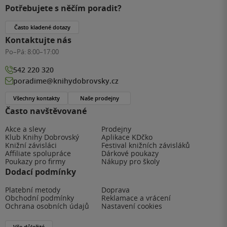
Potřebujete s něčím poradit?
Často kladené dotazy
Kontaktujte nás
Po–Pá:
8:00–17:00
542 220 320
poradime@knihydobrovsky.cz
Všechny kontakty
Naše prodejny
Často navštěvované
Akce a slevy
Prodejny
Klub Knihy Dobrovský
Aplikace KDčko
Knižní závisláci
Festival knižních závisláků
Affiliate spolupráce
Dárkové poukazy
Poukazy pro firmy
Nákupy pro školy
Dodací podmínky
Platební metody
Doprava
Obchodní podmínky
Reklamace a vrácení
Ochrana osobních údajů
Nastavení cookies
Vše důležité