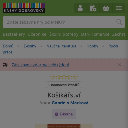
Vyhledávání
Bestsellery
Učebnice
Školní potřeby
Dark romance
Zachra
Nacházíte
Domů
E-knihy
Naučná literatura
Hobby
Ruční
»
»
»
»
se
práce
zde:
Zásilkovna zdarma celý týden!
Za
0.0
z
5
0 hodnocení čtenářů
hvězdiček
Košíkářství
Autor
Gabriela Marková
E-kniha