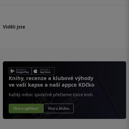
Viděli jste
Knihy, recenze a klubové výhody
ve vaší kapse a naší appce KDčko
Každý měsíc společně přečteme tisíce knih
Více o aplikaci
Více o klubu