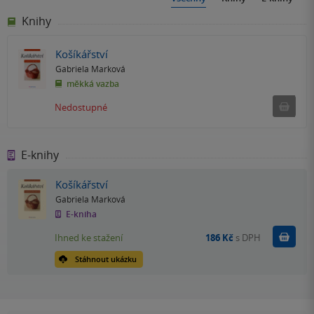
Knihy
Košíkářství
Gabriela Marková
měkká vazba
Ned
Nedostupné
E-knihy
Košíkářství
Gabriela Marková
E-kniha
Koupit
Ihned ke stažení
186 Kč
s DPH
Stáhnout ukázku