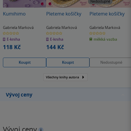
Nedostupné
Kumihimo
Pleteme košíčky
Pleteme košíčky
Gabriela Marková
Gabriela Marková
Gabriela Marková
0.0
0.0
0.0
z
z
z
E-kniha
E-kniha
měkká vazba
5
5
5
hvězdiček
hvězdiček
hvězdiček
118 Kč
144 Kč
Koupit
Koupit
Nedostupné
Všechny knihy autora
Vývoj ceny
Vývoj ceny