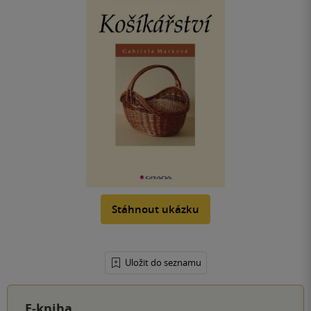
Stáhnout ukázku
Uložit do seznamu
E-kniha