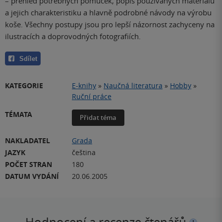
– přehled potřebných pomůcek, popis používaných materiálů
a jejich charakteristiku a hlavně podrobné návody na výrobu
koše. Všechny postupy jsou pro lepší názornost zachyceny na
ilustracích a doprovodných fotografiích.
Sdílet
KATEGORIE
E-knihy
»
Naučná literatura
»
Hobby
»
Ruční práce
TÉMATA
Přidat téma
NAKLADATEL
Grada
JAZYK
čeština
POČET STRAN
180
DATUM VYDÁNÍ
20.06.2005
Hodnocení a recenze čtenářů