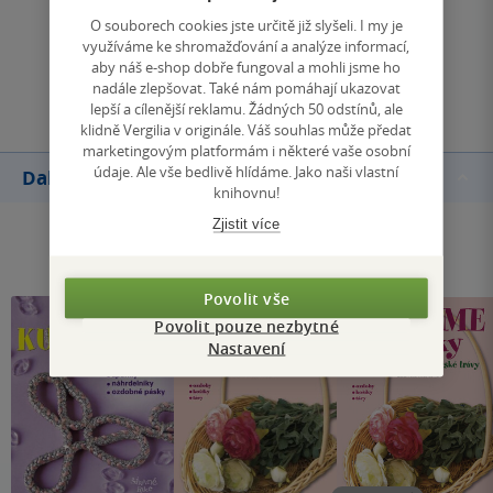
Zobrazit všechna hodnocení
O souborech cookies jste určitě již slyšeli. I my je
využíváme ke shromažďování a analýze informací,
aby náš e-shop dobře fungoval a mohli jsme ho
Přidat hodnocení
nadále zlepšovat. Také nám pomáhají ukazovat
lepší a cílenější reklamu. Žádných 50 odstínů, ale
klidně Vergilia v originále. Váš souhlas může předat
marketingovým platformám i některé vaše osobní
údaje. Ale vše bedlivě hlídáme. Jako naši vlastní
Další knihy autora
knihovnu!
Zjistit více
Povolit vše
Povolit pouze nezbytné
Nastavení