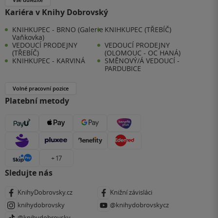
Kariéra v Knihy Dobrovský
KNIHKUPEC - BRNO (Galerie
KNIHKUPEC (TŘEBÍČ)
Vaňkovka)
VEDOUCÍ PRODEJNY
VEDOUCÍ PRODEJNY
(TŘEBÍČ)
(OLOMOUC - OC HANÁ)
KNIHKUPEC - KARVINÁ
SMĚNOVÝ/Á VEDOUCÍ -
PARDUBICE
Volné pracovní pozice
Platební metody
+ 17
Sledujte nás
KnihyDobrovsky.cz
Knižní závisláci
knihydobrovsky
@knihydobrovskycz
@knihydobrovsky