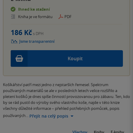
Ihned ke stažení
Kniha je ve formátu
PDF
186 Kč
s DPH
Jsme transparentní
Koupit
Košíkářství patří mezi jedno z nejstarších řemesel. Spektrum
používaných materiálů se ale v posledních letech velice rozšířilo a
pletení košíků je dnes spíše činností provozovanou pro zábavu. Ten, kdo
by se rád pustil do výroby svého vlastního koše, najde v této knize
všechny důležité informace – přehled potřebných pomůcek, popis
používaných…
Přejít na celý popis
Všechny
Knihy
E-knihy