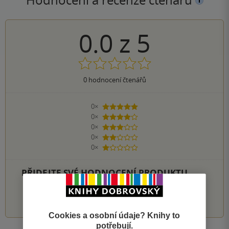
0.0
z
5
0
hodnocení čtenářů
0×
5 hvězdiček
0×
4 hvězdičky
0×
3 hvězdičky
0×
2 hvězdičky
0×
1 hvezdička
PŘIDEJTE SVÉ HODNOCENÍ PRODUKTU
1
2
3
4
5
Cookies a osobní údaje? Knihy to
potřebují.