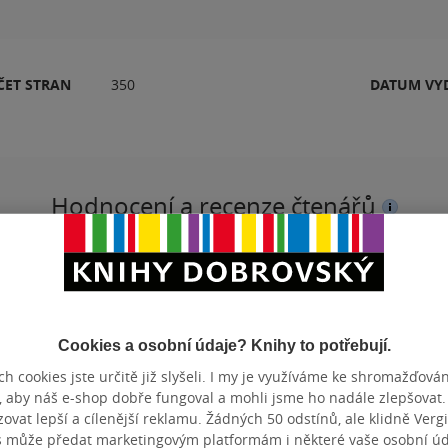
ČET STRAN
350
DATUM VY
Hodnocení a recenze čtenářů
PŘIDEJTE SVÉ HODNOCENÍ PRODUKTU
Cookies a osobní údaje? Knihy to potřebují.
h cookies jste určitě již slyšeli. I my je využíváme ke shromažďován
, aby náš e-shop dobře fungoval a mohli jsme ho nadále zlepšovat
vat lepší a cílenější reklamu. Žádných 50 odstínů, ale klidně Vergil
s může předat marketingovým platformám i některé vaše osobní úda