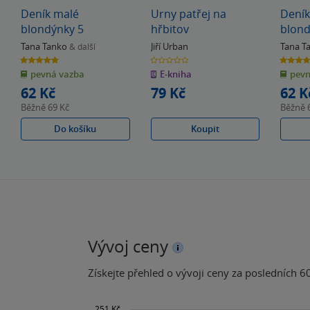
Deník malé
Urny patřej na
Deník
blondýnky 5
hřbitov
blond
Tana Tanko
Jiří Urban
Tana T
& další
5.0
0.0
3.8
z
z
z
pevná vazba
E-kniha
pevn
5
5
5
hvězdiček
hvězdiček
hvězdiče
62 Kč
79 Kč
62 K
Běžně
69 Kč
Běžně
Do košíku
Koupit
Vývoj ceny
Získejte přehled o vývoji ceny za posledních 60