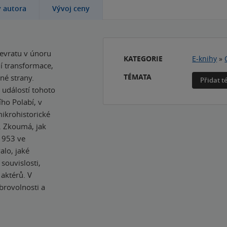
y autora
Vývoj ceny
evratu v únoru
KATEGORIE
E-knihy
»
ní transformace,
TÉMATA
né strany.
Přidat 
 událostí tohoto
ho Polabí, v
ikrohistorické
e. Zkoumá, jak
1953 ve
alo, jaké
souvislosti,
aktérů. V
brovolnosti a