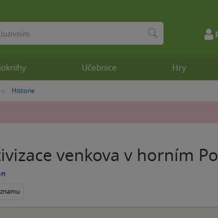
ioknihy
Učebnice
Hry
Historie
»
tivizace venkova v horním Po
an
seznamu