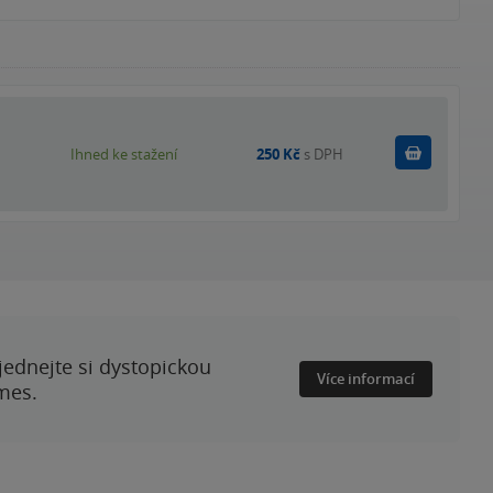
Koupit
Ihned ke stažení
250 Kč
s DPH
ednejte si dystopickou
Více informací
mes.