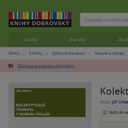
Vyhledávání
Knihy
E-knihy
Aud
Nacházíte
Domů
E-knihy
Odborná literatura
Historie a military
»
»
»
se
zde:
Zásilkovna zdarma celý týden!
Kolek
Autor
Jiří Urb
Uložit do 