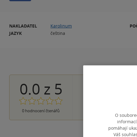
NAKLADATEL
Karolinum
PO
JAZYK
čeština
0.0
z
5
0×
5 hvězdiček
0×
4 hvězdičky
0×
3 hvězdičky
0×
2 hvězdičky
0×
0
hodnocení čtenářů
1 hvezdička
O souborec
informací
pomáhají ukazo
Váš souhla