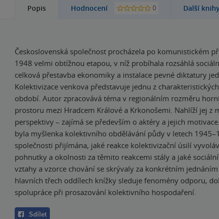
0
Popis
Hodnocení
Další knih
Československá společnost procházela po komunistickém př
1948 velmi obtížnou etapou, v níž probíhala rozsáhlá sociál
celková přestavba ekonomiky a instalace pevné diktatury jed
Kolektivizace venkova představuje jednu z charakteristických
období. Autor zpracovává téma v regionálním rozměru horní
prostoru mezi Hradcem Králové a Krkonošemi. Nahlíží jej z m
perspektivy – zajímá se především o aktéry a jejich motivac
byla myšlenka kolektivního obdělávání půdy v letech 1945–
společnosti přijímána, jaké reakce kolektivizační úsilí vyvoláv
pohnutky a okolnosti za těmito reakcemi stály a jaké sociální 
vztahy a vzorce chování se skrývaly za konkrétním jednáním 
hlavních třech oddílech knížky sleduje fenomény odporu, do
spolupráce při prosazování kolektivního hospodaření.
Sdílet