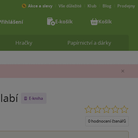
Akce a slevy
Vše důležité
Klub
Blog
Prodejny
E-košík
Košík
Přihlášení
Hračky
Papírnictví a dárky
Zav
labí
E-kniha
0.0
z
5
0 hodnocení čtenářů
hvěz