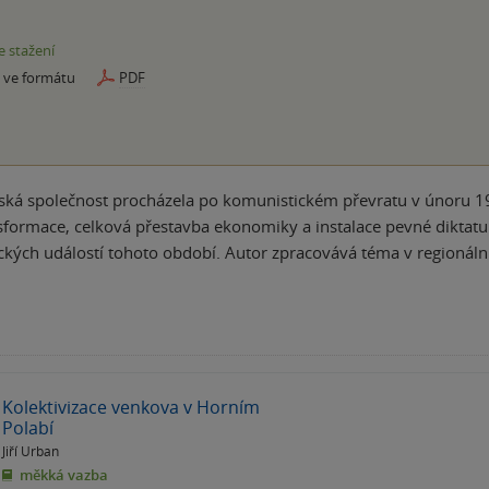
e stažení
e ve formátu
PDF
ká společnost procházela po komunistickém převratu v únoru 194
nsformace, celková přestavba ekonomiky a instalace pevné diktatu
ických událostí tohoto období. Autor zpracovává téma v regioná
Kolektivizace venkova v Horním
Polabí
Jiří Urban
měkká vazba