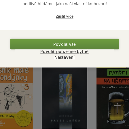
bedlivě hlídáme. Jako naši vlastní knihovnu!
Přidat hodnocení
Zjistit více
Povolit vše
Povolit pouze nezbytné
Nastavení