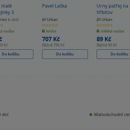
 malé
Pavel Laška
Urny patřej na
ýnky 3
hřbitov
anko
Jiří Urban
Jiří Urban
& další
0.0
0.0
z
z
á vazba
kniha
měkká vazba
5
5
k
hvězdiček
hvězdiček
č
707 Kč
89 Kč
69 Kč
Běžně
790 Kč
Běžně
99 Kč
Do košíku
Do košíku
Do košíku
Maloobchodní ce
 dní.