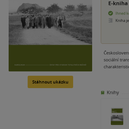
E-kniha
Ihned k
Kniha j
Českoslovens
sociální tra
charakterist
Stáhnout ukázku
Knihy