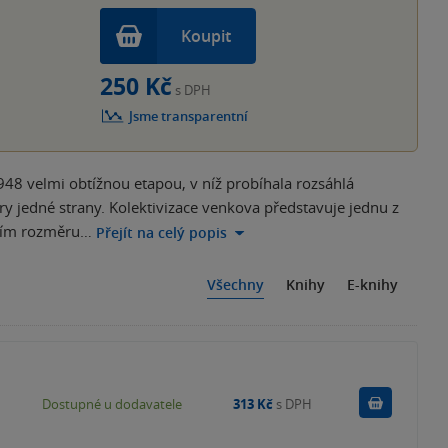
Koupit
250 Kč
s DPH
Jsme transparentní
8 velmi obtížnou etapou, v níž probíhala rozsáhlá
ry jedné strany. Kolektivizace venkova představuje jednu z
lním rozměru…
Přejít na celý popis
Všechny
Knihy
E-knihy
Do košík
Dostupné u dodavatele
313 Kč
s DPH