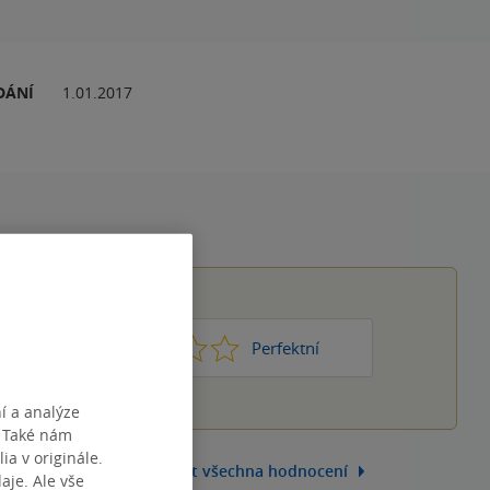
DÁNÍ
1.01.2017
1
2
3
4
5
Nic moc
Perfektní
í a analýze
. Také nám
ia v originále.
Zobrazit všechna hodnocení
je. Ale vše