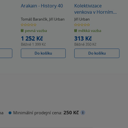
Arakain - History 40
Kolektivizace
venkova v Horním
Polabí
Tomáš Barančík
,
Jiří Urban
Jiří Urban
0.0
0.0
z
z
pevná vazba
měkká vazba
5
5
hvězdiček
hvězdiček
1 252 Kč
313 Kč
Běžně
1 399 Kč
Běžně
350 Kč
Do košíku
Do košíku
250 Kč
na
Minimální prodejní cena: