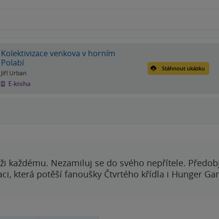
Kolektivizace venkova v horním
Polabí
Stáhnout ukázku
Jiří Urban
E-kniha
ži každému. Nezamiluj se do svého nepřítele. Předobj
i, která potěší fanoušky Čtvrtého křídla i Hunger Ga