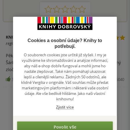
1
2
3
4
5
KNIHOMOLKALENKA
Cookies a osobní údaje? Knihy to
registrovaný uživatel
potřebují.
O souborech cookies jste určitě již slyšeli. I my je
Pěkné, vtipné a tentokrát i napínavé deníkové zápisky
využíváme ke shromažďování a analýze informací,
Šárky, která již bydlí na venkově a s přáteli odkrývá dávný
aby náš e-shop dobře fungoval a mohli jsme ho
zločin, ke kterému je dovedl nalezný deník. Super.
nadále zlepšovat. Také nám pomáhají ukazovat
lepší a cílenější reklamu. Žádných 50 odstínů, ale
34
Kniha, Ottovo nakladatelství, 2015, 9788074515040
klidně Vergilia v originále. Váš souhlas může předat
marketingovým platformám i některé vaše osobní
údaje. Ale vše bedlivě hlídáme. Jako naši vlastní
Zobrazit všechna hodnocení
knihovnu!
Zjistit více
Přidat hodnocení
Povolit vše