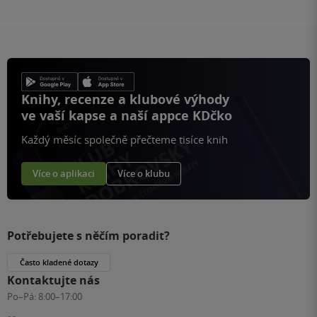
Knihy, recenze a klubové výhody
ve vaší kapse a naší appce KDčko
Každý měsíc společně přečteme tisíce knih
Více o aplikaci
Více o klubu
Potřebujete s něčím poradit?
Často kladené dotazy
Kontaktujte nás
Po–Pá:
8:00–17:00