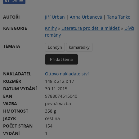
Sdílet
AUTOŘI
Jiří Urban
|
Anna Urbanová
|
Tana Tanko
KATEGORIE
Knihy
»
Literatura pro děti a mládež
»
Dívčí
romány
TÉMATA
Londýn
kamarádky
Přidat téma
NAKLADATEL
Ottovo nakladatelství
ROZMĚR
148 x 212 x 17
DATUM VYDÁNÍ
30.11.2015
EAN
9788074515040
VAZBA
pevná vazba
HMOTNOST
358 g
JAZYK
čeština
POČET STRAN
154
VYDÁNÍ
1