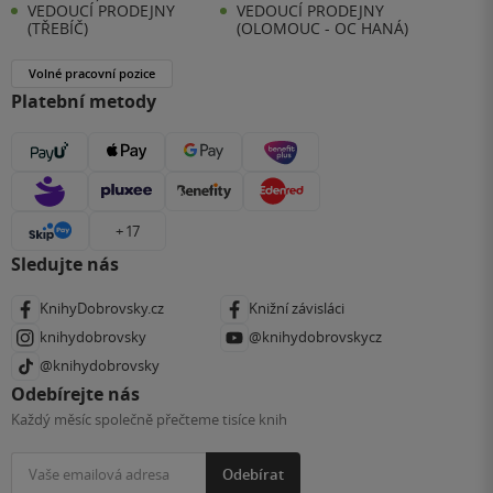
VEDOUCÍ PRODEJNY
VEDOUCÍ PRODEJNY
(TŘEBÍČ)
(OLOMOUC - OC HANÁ)
Volné pracovní pozice
Platební metody
+ 17
Sledujte nás
KnihyDobrovsky.cz
Knižní závisláci
knihydobrovsky
@knihydobrovskycz
@knihydobrovsky
Odebírejte nás
Každý měsíc společně přečteme tisíce knih
Odebírat