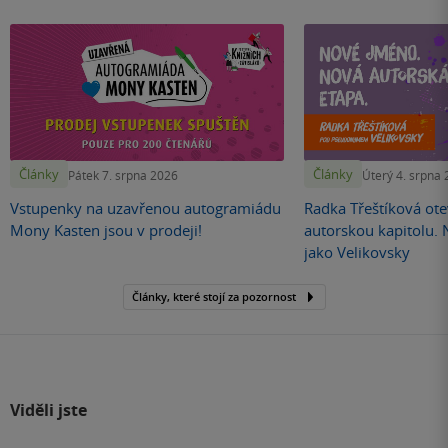
Články
Články
Pátek 7. srpna 2026
Úterý 4. srpna
Vstupenky na uzavřenou autogramiádu
Radka Třeštíková otev
Mony Kasten jsou v prodeji!
autorskou kapitolu.
jako Velikovsky
Články, které stojí za pozornost
Viděli jste