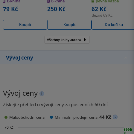
E-kniha
E-kniha
pevná vazba
5
5
5
hvězdiček
hvězdiček
hvězdiček
79 Kč
250 Kč
62 Kč
Běžně
69 Kč
Koupit
Koupit
Do košíku
Všechny knihy autora
Vývoj ceny
Vývoj ceny
Získejte přehled o vývoji ceny za posledních 60 dní.
44 Kč
Maloobchodní cena
Minimální prodejní cena: