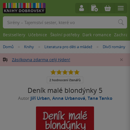
Vyhledávání
Bestsellery
Učebnice
Školní potřeby
Dark romance
Zachra
Nacházíte
Domů
Knihy
Literatura pro děti a mládež
Dívčí romány
»
»
»
se
zde:
Zásilkovna zdarma celý týden!
Za
5.0
z
5
2 hodnocení čtenářů
hvězdiček
Deník malé blondýnky 5
Autor
Jiří Urban
,
Anna Urbanová
,
Tana Tanko