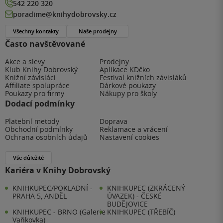
542 220 320
poradime@knihydobrovsky.cz
Všechny kontakty
Naše prodejny
Často navštěvované
Akce a slevy
Prodejny
Klub Knihy Dobrovský
Aplikace KDčko
Knižní závisláci
Festival knižních závisláků
Affiliate spolupráce
Dárkové poukazy
Poukazy pro firmy
Nákupy pro školy
Dodací podmínky
Platební metody
Doprava
Obchodní podmínky
Reklamace a vrácení
Ochrana osobních údajů
Nastavení cookies
Vše důležité
Kariéra v Knihy Dobrovský
KNIHKUPEC/POKLADNÍ -
KNIHKUPEC (ZKRÁCENÝ
PRAHA 5, ANDĚL
ÚVAZEK) - ČESKÉ
BUDĚJOVICE
KNIHKUPEC - BRNO (Galerie
KNIHKUPEC (TŘEBÍČ)
Vaňkovka)