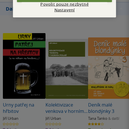
Povolit pouze nezbytné
Další knihy autora
Nastavení
Urny patřej na
Kolektivizace
Deník malé
hřbitov
venkova v horním
blondýnky 3
Polabí
Jiří Urban
Jiří Urban
Tana Tanko
& další
0.0
0.0
3.8
z
z
z