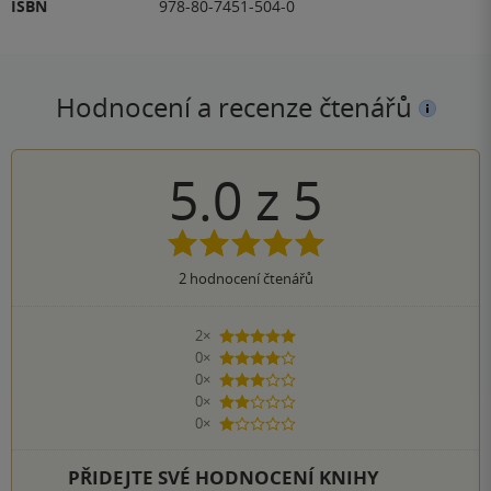
ISBN
978-80-7451-504-0
Hodnocení a recenze čtenářů
5.0
z
5
2
hodnocení čtenářů
2×
5 hvězdiček
0×
4 hvězdičky
0×
3 hvězdičky
0×
2 hvězdičky
0×
1 hvezdička
PŘIDEJTE SVÉ HODNOCENÍ KNIHY