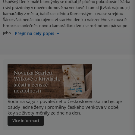
Úspěšný Deník malé blondýnky se dočkal již pátého pokračování. Šárka
tráví prázdniny v novém domově na venkově. I tam si ji však najdou její
kamarádky z města, babička s dědou Komenským i teta se strejdou.
Šárce však nedá spát tajemství starého deníku nalezeného ve zpustlé
hrobce a společně s novou kamarádkou Ivou se rozhodnou pátrat po
jeho…
Přejít na celý popis
Rodinná sága z poválečného Československa zachycuje
osudy jedné ženy i proměny českého venkova v době,
kdy se životy měnily ze dne na den.
Více informací