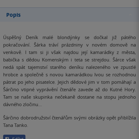
Popis
Úspěšný Deník malé blondýnky se dočkal již pátého
pokračování. Šárka tráví prázdniny v novém domově na
venkově. I tam si ji však najdou její kamarádky z města,
babička s dědou Komenským i teta se strejdou. Šárce však
nedá spát tajemství starého deníku nalezeného ve zpustlé
hrobce a společně s novou kamarádkou Ivou se rozhodnou
pátrat po jeho pisatelce. Jejich dědové jim v tom pomáhají a
Šárčino vtipné vyprávění čtenáře zavede až do Kutné Hory.
Tam se naše skupinka nečekaně dostane na stopu jednoho
dávného zločinu…
Šárčino dobrodružství čtenářům svými obrázky opět přiblížila
Tana Tanko.