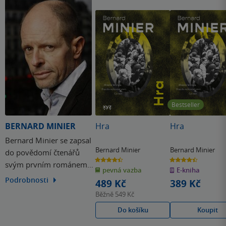
Finálně to shrnu tak, že některé povídky jsou skvělé, jiné
ovšem až tak moc ne a některé dokonce ani neuvíznou v
paměti. Z knihy mám stále takovou pachuť zklamání.
Oceňuji ale autorovu schopnost vystihnout atmosféru a
postupně gradovat děj, ovšem Kočky a povídky v nich mi
zkrátka příliš nesedly.
Bestseller
BERNARD MINIER
Hra
Hra
Bernard Minier se zapsal
Bernard Minier
Bernard Minier
do povědomí čtenářů
4.4
4.4
svým prvním románem
z
z
pevná vazba
E-kniha
5
5
hvězdiček
hvězdiček
Mráz z roku 2011, který
Podrobnosti
489 Kč
389 Kč
se ve Francii stal
Běžně
549 Kč
okamžitě bestsellerem.
Do košíku
Koupit
Prodalo se ho přes tři sta
tisíc kusů a byl oceněn