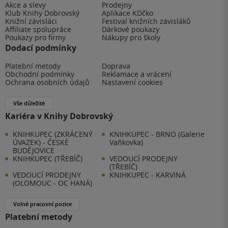
Akce a slevy
Prodejny
Klub Knihy Dobrovský
Aplikace KDčko
Knižní závisláci
Festival knižních závisláků
Affiliate spolupráce
Dárkové poukazy
Poukazy pro firmy
Nákupy pro školy
Dodací podmínky
Platební metody
Doprava
Obchodní podmínky
Reklamace a vrácení
Ochrana osobních údajů
Nastavení cookies
Vše důležité
Kariéra v Knihy Dobrovský
KNIHKUPEC (ZKRÁCENÝ
KNIHKUPEC - BRNO (Galerie
ÚVAZEK) - ČESKÉ
Vaňkovka)
BUDĚJOVICE
KNIHKUPEC (TŘEBÍČ)
VEDOUCÍ PRODEJNY
(TŘEBÍČ)
VEDOUCÍ PRODEJNY
KNIHKUPEC - KARVINÁ
(OLOMOUC - OC HANÁ)
Volné pracovní pozice
Platební metody