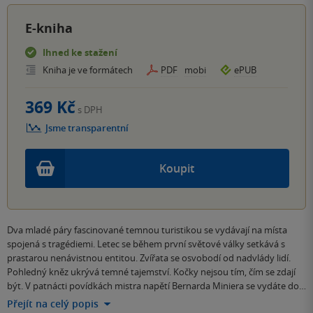
E-kniha
Ihned ke stažení
Kniha je ve formátech
PDF
mobi
ePUB
369 Kč
s DPH
Jsme transparentní
Koupit
Dva mladé páry fascinované temnou turistikou se vydávají na místa
spojená s tragédiemi. Letec se během první světové války setkává s
prastarou nenávistnou entitou. Zvířata se osvobodí od nadvlády lidí.
Pohledný kněz ukrývá temné tajemství. Kočky nejsou tím, čím se zdají
být. V patnácti povídkách mistra napětí Bernarda Miniera se vydáte do…
Přejít na celý popis