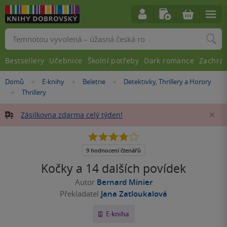
Vyhledávání
Bestsellery
Učebnice
Školní potřeby
Dark romance
Zachra
Nacházíte
Domů
E-knihy
Beletrie
Detektivky, Thrillery a Horory
»
»
»
se
Thrillery
»
zde:
Zásilkovna zdarma celý týden!
Za
3.8
z
5
9 hodnocení čtenářů
hvězdiček
Kočky a 14 dalších povídek
Autor
Bernard Minier
Překladatel
Jana Zatloukalová
E-kniha