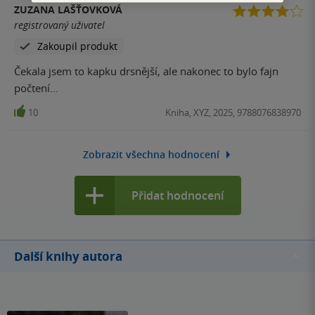
ZUZANA LAŠŤOVKOVÁ
zamyšlení nad lidskými vlastnostmi a zkázou, kterou lidé
registrovaný uživatel
přináší přírodě. Často jsem měla problém se do povídek
Zakoupil produkt
začíst a doufala jsem, že ta příští bude lepší. Někdy se tak
stalo, někdy ovšem ne. Řekla bych, že tak pětina povídek
Čekala jsem to kapku drsnější, ale nakonec to bylo fajn
byla povedených, ale zbytek čistý průměr a skutečně
počtení...
nenesly ani stopy strachu nebo jsem už možná po těch
10
Kniha, XYZ, 2025, 9788076838970
letech zocelená a jen tak mě nic nevyděsí. Samotná
povídka Kočky, po které kniha nese název, nebyla vůbec
špatná. Stylem psaní a zápletkou mi Kočky velmi
Zobrazit všechna hodnocení
připomínaly díla E. A. Poa, zejména svým koncem. Ze
všech povídek se mi asi nejvíce líbila ta první – Dark
Přidat hodnocení
Tourism, která měla zajímavý námět a atmosféru a velmi
mi připomínala jeden známý film od Eliho Rotha, který se
odehrává u našich slovenských sousedů. Anotace knihy
taktéž láká na povídku o letci, který se setkává s prastarou
Další knihy autora
nenávistnou entitou, ano zní to zajímavě, ale povídka je tak
podivně živočišně pojata, že si říkáte, zda je to opravdu o
tom, o čem si myslíte, že to je a proč se to vůbec událo.