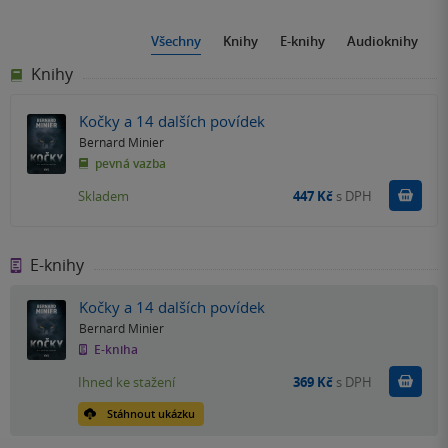
Všechny
Knihy
E-knihy
Audioknihy
Knihy
Kočky a 14 dalších povídek
Bernard Minier
pevná vazba
Do k
Skladem
447 Kč
s DPH
E-knihy
Kočky a 14 dalších povídek
Bernard Minier
E-kniha
Koupit
Ihned ke stažení
369 Kč
s DPH
Stáhnout ukázku