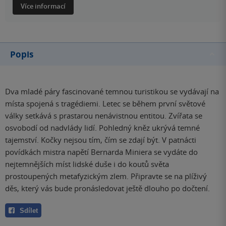
Více informací
Popis
Dva mladé páry fascinované temnou turistikou se vydávají na
místa spojená s tragédiemi. Letec se během první světové
války setkává s prastarou nenávistnou entitou. Zvířata se
osvobodí od nadvlády lidí. Pohledný kněz ukrývá temné
tajemství. Kočky nejsou tím, čím se zdají být. V patnácti
povídkách mistra napětí Bernarda Miniera se vydáte do
nejtemnějších míst lidské duše i do koutů světa
prostoupených metafyzickým zlem. Připravte se na plíživý
děs, který vás bude pronásledovat ještě dlouho po dočtení.
Sdílet