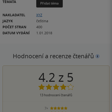
TÉMATA
Přidat téma
NAKLADATEL
XYZ
JAZYK
čeština
POČET STRAN
400
DATUM VYDÁNÍ
1.01.2018
Hodnocení a recenze čtenářů
4.2
z
5
13
hodnocení čtenářů
7×
5 hvězdiček