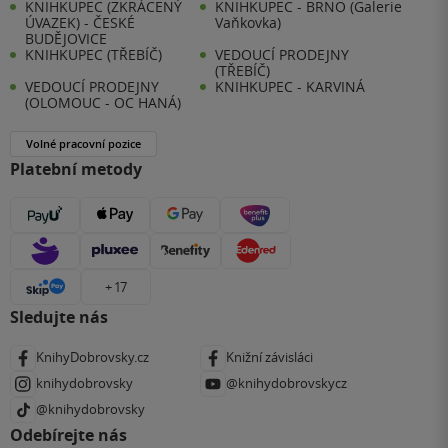
KNIHKUPEC (ZKRÁCENÝ
KNIHKUPEC - BRNO (Galerie
ÚVAZEK) - ČESKÉ
Vaňkovka)
BUDĚJOVICE
KNIHKUPEC (TŘEBÍČ)
VEDOUCÍ PRODEJNY
(TŘEBÍČ)
VEDOUCÍ PRODEJNY
KNIHKUPEC - KARVINÁ
(OLOMOUC - OC HANÁ)
Volné pracovní pozice
Platební metody
+ 17
Sledujte nás
KnihyDobrovsky.cz
Knižní závisláci
knihydobrovsky
@knihydobrovskycz
@knihydobrovsky
Odebírejte nás