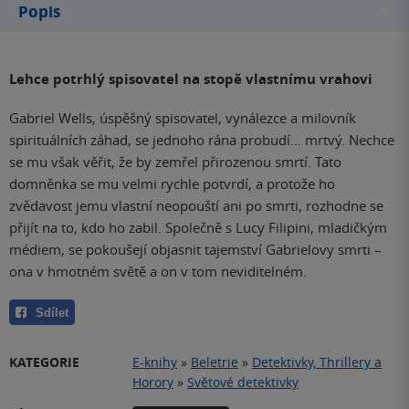
Popis
Lehce potrhlý spisovatel na stopě vlastnímu vrahovi
Gabriel Wells, úspěšný spisovatel, vynálezce a milovník
spirituálních záhad, se jednoho rána probudí… mrtvý. Nechce
se mu však věřit, že by zemřel přirozenou smrtí. Tato
domněnka se mu velmi rychle potvrdí, a protože ho
zvědavost jemu vlastní neopouští ani po smrti, rozhodne se
přijít na to, kdo ho zabil. Společně s Lucy Filipini, mladičkým
médiem, se pokoušejí objasnit tajemství Gabrielovy smrti –
ona v hmotném světě a on v tom neviditelném.
Sdílet
KATEGORIE
E-knihy
»
Beletrie
»
Detektivky, Thrillery a
Horory
»
Světové detektivky