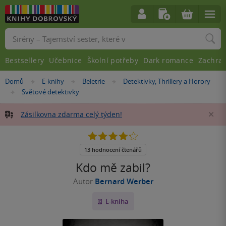
Vyhledávání
Bestsellery
Učebnice
Školní potřeby
Dark romance
Zachra
Nacházíte
Domů
E-knihy
Beletrie
Detektivky, Thrillery a Horory
»
»
»
se
Světové detektivky
»
zde:
Zásilkovna zdarma celý týden!
Za
4.2
z
5
13 hodnocení čtenářů
hvězdiček
Kdo mě zabil?
Autor
Bernard Werber
E-kniha