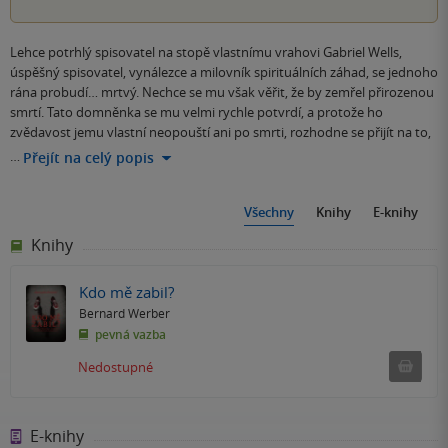
Lehce potrhlý spisovatel na stopě vlastnímu vrahovi Gabriel Wells,
úspěšný spisovatel, vynálezce a milovník spirituálních záhad, se jednoho
rána probudí… mrtvý. Nechce se mu však věřit, že by zemřel přirozenou
smrtí. Tato domněnka se mu velmi rychle potvrdí, a protože ho
zvědavost jemu vlastní neopouští ani po smrti, rozhodne se přijít na to,
…
Přejít na celý popis
Všechny
Knihy
E-knihy
Knihy
Kdo mě zabil?
Bernard Werber
pevná vazba
Ned
Nedostupné
E-knihy