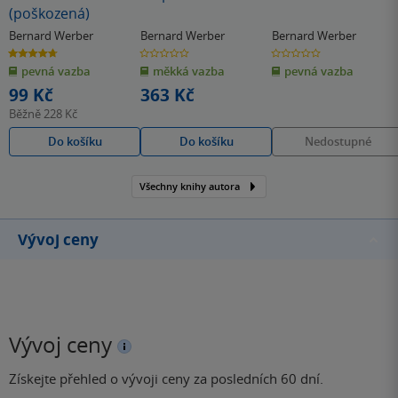
(poškozená)
Bernard Werber
Bernard Werber
Bernard Werber
4.7
0.0
0.0
z
z
z
pevná vazba
měkká vazba
pevná vazba
5
5
5
hvězdiček
hvězdiček
hvězdiček
99 Kč
363 Kč
Běžně
228 Kč
Do košíku
Do košíku
Nedostupné
Všechny knihy autora
Vývoj ceny
Vývoj ceny
Získejte přehled o vývoji ceny za posledních 60 dní.