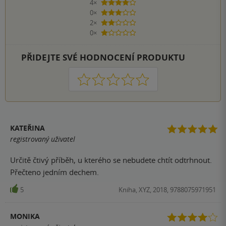
4×
4 hvězdičky
0×
3 hvězdičky
2×
2 hvězdičky
0×
1 hvezdička
PŘIDEJTE SVÉ HODNOCENÍ PRODUKTU
1
2
3
4
5
KATEŘINA
registrovaný uživatel
Určitě čtivý příběh, u kterého se nebudete chtít odtrhnout.
Přečteno jedním dechem.
5
Kniha, XYZ, 2018, 9788075971951
MONIKA