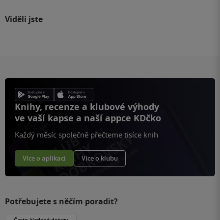
Viděli jste
Knihy, recenze a klubové výhody
ve vaší kapse a naší appce KDčko
Každý měsíc společně přečteme tisíce knih
Více o aplikaci
Více o klubu
Potřebujete s něčím poradit?
Často kladené dotazy