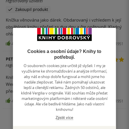
registrovaný uživatel
Zakoupil produkt
Knížka věnována jako dárek. Obdarovaný i vzhledem k její
obsáhlosti knihu přečetl za dva dny a čte opětovně. Kladný
ohlas.
4
Kniha, XYZ, 2018, 9788075971951
Cookies a osobní údaje? Knihy to
potřebují.
PETRA HEJDOVÁ
registrovaný uživatel
O souborech cookies jste určitě již slyšeli. I my je
využíváme ke shromažďování a analýze informací,
aby náš e-shop dobře fungoval a mohli jsme ho
Knihu jsem přečetla doslova jedním dechem! Knihy od
nadále zlepšovat. Také nám pomáhají ukazovat
Werbera miluju. Dobře se čte, nemusíte u toho tolik
lepší a cílenější reklamu. Žádných 50 odstínů, ale
přemýšlet. :-) Doporučuji.
klidně Vergilia v originále. Váš souhlas může předat
marketingovým platformám i některé vaše osobní
4
Kniha, XYZ, 2018, 9788075971951
údaje. Ale vše bedlivě hlídáme. Jako naši vlastní
knihovnu!
Zjistit více
Zobrazit všechna hodnocení