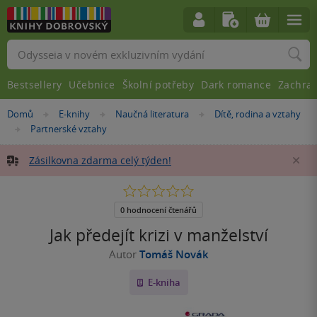
Vyhledávání
Bestsellery
Učebnice
Školní potřeby
Dark romance
Zachra
Nacházíte
Domů
E-knihy
Naučná literatura
Dítě, rodina a vztahy
»
»
»
se
Partnerské vztahy
»
zde:
Zásilkovna zdarma celý týden!
Za
0.0
z
5
0 hodnocení čtenářů
hvězdiček
Jak předejít krizi v manželství
Autor
Tomáš Novák
E-kniha