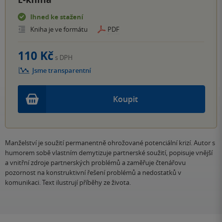
Ihned ke stažení
Kniha je ve formátu
PDF
110 Kč
s DPH
Jsme transparentní
Koupit
Manželství je soužití permanentně ohrožované potenciální krizí. Autor s
humorem sobě vlastním demytizuje partnerské soužití, popisuje vnější
a vnitřní zdroje partnerských problémů a zaměřuje čtenářovu
pozornost na konstruktivní řešení problémů a nedostatků v
komunikaci. Text ilustrují příběhy ze života.