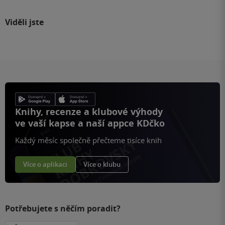
Viděli jste
Knihy, recenze a klubové výhody
ve vaší kapse a naší appce KDčko
Každý měsíc společně přečteme tisíce knih
Více o aplikaci
Více o klubu
Potřebujete s něčím poradit?