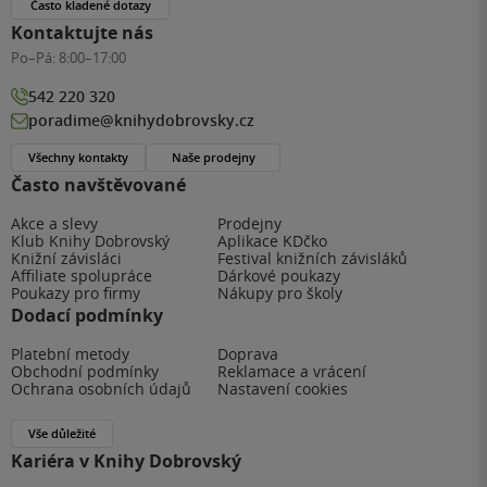
Často kladené dotazy
Kontaktujte nás
Po–Pá:
8:00–17:00
542 220 320
poradime@knihydobrovsky.cz
Všechny kontakty
Naše prodejny
Často navštěvované
Akce a slevy
Prodejny
Klub Knihy Dobrovský
Aplikace KDčko
Knižní závisláci
Festival knižních závisláků
Affiliate spolupráce
Dárkové poukazy
Poukazy pro firmy
Nákupy pro školy
Dodací podmínky
Platební metody
Doprava
Obchodní podmínky
Reklamace a vrácení
Ochrana osobních údajů
Nastavení cookies
Vše důležité
Kariéra v Knihy Dobrovský