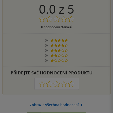
0.0
z
5
0
hodnocení čtenářů
0×
5 hvězdiček
0×
4 hvězdičky
0×
3 hvězdičky
0×
2 hvězdičky
0×
1 hvezdička
PŘIDEJTE SVÉ HODNOCENÍ PRODUKTU
1
2
3
4
5
Zobrazit všechna hodnocení