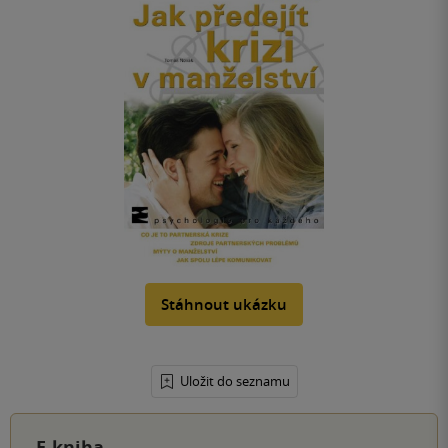
Stáhnout ukázku
Uložit do seznamu
E-kniha