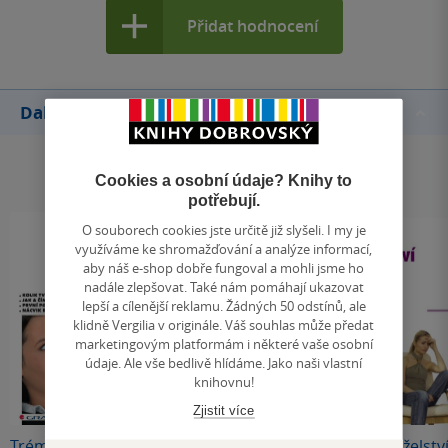
Přidat hodnocení
Další knihy autora
Cookies a osobní údaje? Knihy to
potřebují.
O souborech cookies jste určitě již slyšeli. I my je
využíváme ke shromažďování a analýze informací,
aby náš e-shop dobře fungoval a mohli jsme ho
nadále zlepšovat. Také nám pomáhají ukazovat
lepší a cílenější reklamu. Žádných 50 odstínů, ale
klidně Vergilia v originále. Váš souhlas může předat
marketingovým platformám i některé vaše osobní
údaje. Ale vše bedlivě hlídáme. Jako naši vlastní
knihovnu!
Zjistit více
Tréma – jak s ní
Asertivně na stres
Hádky v manželstv