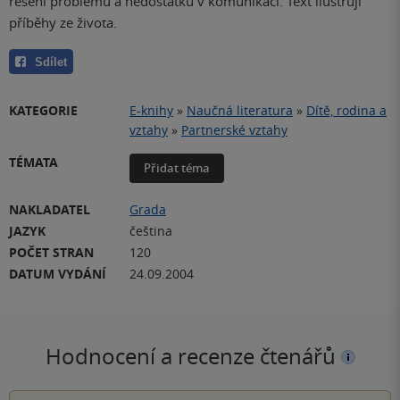
řešení problémů a nedostatků v komunikaci. Text ilustrují
příběhy ze života.
Sdílet
KATEGORIE
E-knihy
»
Naučná literatura
»
Dítě, rodina a
vztahy
»
Partnerské vztahy
TÉMATA
Přidat téma
NAKLADATEL
Grada
JAZYK
čeština
POČET STRAN
120
DATUM VYDÁNÍ
24.09.2004
Hodnocení a recenze čtenářů