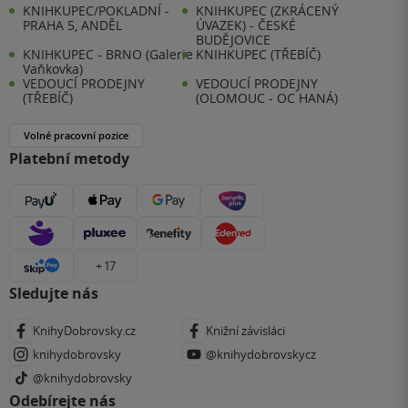
KNIHKUPEC/POKLADNÍ -
KNIHKUPEC (ZKRÁCENÝ
PRAHA 5, ANDĚL
ÚVAZEK) - ČESKÉ
BUDĚJOVICE
KNIHKUPEC - BRNO (Galerie
KNIHKUPEC (TŘEBÍČ)
Vaňkovka)
VEDOUCÍ PRODEJNY
VEDOUCÍ PRODEJNY
(TŘEBÍČ)
(OLOMOUC - OC HANÁ)
Volné pracovní pozice
Platební metody
+ 17
Sledujte nás
KnihyDobrovsky.cz
Knižní závisláci
knihydobrovsky
@knihydobrovskycz
@knihydobrovsky
Odebírejte nás