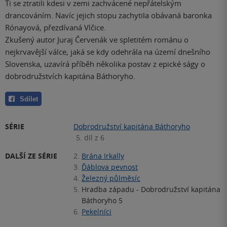
Ti se ztratili kdesi v zemi zachvácené nepřátelským
drancováním. Navíc jejich stopu zachytila obávaná baronka
Rónayová, přezdívaná Vlčice.
Zkušený autor Juraj Červenák ve spletitém románu o
nejkrvavější válce, jaká se kdy odehrála na území dnešního
Slovenska, uzavírá příběh několika postav z epické ságy o
dobrodružstvích kapitána Báthoryho.
Sdílet
SÉRIE
Dobrodružství kapitána Báthoryho
5. díl z 6
DALŠÍ ZE SÉRIE
2.
Brána Irkally
3.
Ďáblova pevnost
4.
Železný půlměsíc
5.
Hradba západu - Dobrodružství kapitána
Báthoryho 5
6.
Pekelníci