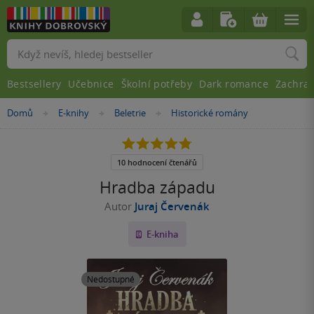
Vyhledávání
Bestsellery
Učebnice
Školní potřeby
Dark romance
Zachra
Nacházíte
Domů
E-knihy
Beletrie
Historické romány
»
»
»
se
zde:
4.8
z
5
10 hodnocení čtenářů
hvězdiček
Hradba západu
Autor
Juraj Červenák
E-kniha
Nedostupné