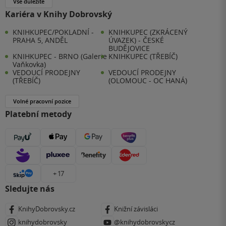
Vše důležité
Kariéra v Knihy Dobrovský
KNIHKUPEC/POKLADNÍ -
KNIHKUPEC (ZKRÁCENÝ
PRAHA 5, ANDĚL
ÚVAZEK) - ČESKÉ
BUDĚJOVICE
KNIHKUPEC - BRNO (Galerie
KNIHKUPEC (TŘEBÍČ)
Vaňkovka)
VEDOUCÍ PRODEJNY
VEDOUCÍ PRODEJNY
(TŘEBÍČ)
(OLOMOUC - OC HANÁ)
Volné pracovní pozice
Platební metody
+ 17
Sledujte nás
KnihyDobrovsky.cz
Knižní závisláci
knihydobrovsky
@knihydobrovskycz