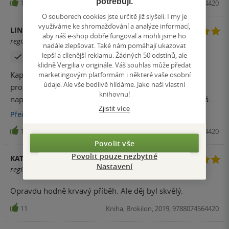
potřebují.
14
Kniha, Brokilon, 2019, 9788074564420
O souborech cookies jste určitě již slyšeli. I my je
využíváme ke shromažďování a analýze informací,
LINDA TALAŠOVÁ
aby náš e-shop dobře fungoval a mohli jsme ho
registrovaný uživatel
nadále zlepšovat. Také nám pomáhají ukazovat
lepší a cílenější reklamu. Žádných 50 odstínů, ale
Zakoupil produkt
klidně Vergilia v originále. Váš souhlas může předat
Kapitán Báthory opět nezklamal a postaral se o spoustu
marketingovým platformám i některé vaše osobní
údaje. Ale vše bedlivě hlídáme. Jako naši vlastní
prolité mohamedánské krve. Krásné a nečekané zvraty,
knihovnu!
napětí, romantika a spousta krve... Ohlušující odstřelování
Zjistit více
hradeb, řinčení železa, křik a nářek raněných, pach
Přečíst
více
střelného prachu a spáleniny... Nakonec jste rádi, že žijeme
13
Kniha, Brokilon, 2019, 9788074564420
v 21. století...
Povolit vše
Povolit pouze nezbytné
KATEŘINA
Nastavení
registrovaný uživatel
Opravdu hodně krvavý příběh. Ale děj byl skvělý.
11
Kniha, Brokilon, 2019, 9788074564420