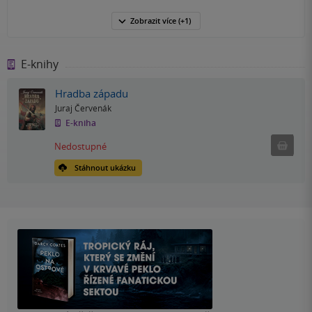
Zobrazit
více
(+1)
E-knihy
Hradba západu
Juraj Červenák
E-kniha
Nedostu
Nedostupné
Stáhnout ukázku