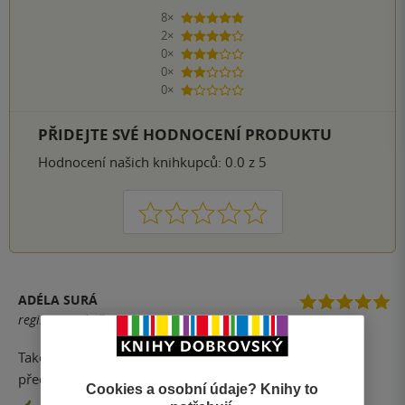
8×
5 hvězdiček
2×
4 hvězdičky
0×
3 hvězdičky
0×
2 hvězdičky
0×
1 hvezdička
PŘIDEJTE SVÉ HODNOCENÍ PRODUKTU
Hodnocení našich knihkupců: 0.0 z 5
1
2
3
4
5
ADÉLA SURÁ
registrovaný uživatel
Takovou knihu jsem dlouho nečetla. Tuhle knihu ocení
především všichni milovnici kvalitní literatury.
Cookies a osobní údaje? Knihy to