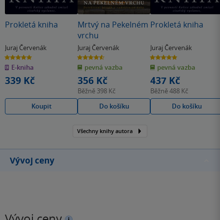
Prokletá kniha
Mrtvý na Pekelném
Prokletá kniha
vrchu
Juraj Červenák
Juraj Červenák
Juraj Červenák
5.0
4.6
5.0
z
z
z
E-kniha
pevná vazba
pevná vazba
5
5
5
hvězdiček
hvězdiček
hvězdiček
339 Kč
356 Kč
437 Kč
Běžně
398 Kč
Běžně
488 Kč
Koupit
Do košíku
Do košíku
Všechny knihy autora
Vývoj ceny
Vývoj ceny