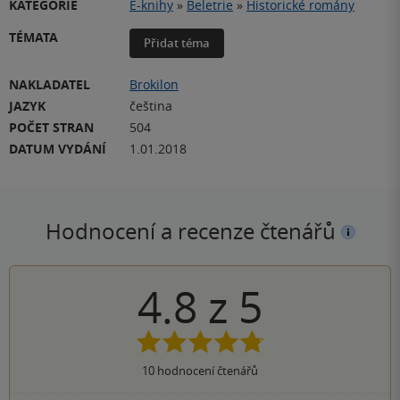
KATEGORIE
E-knihy
»
Beletrie
»
Historické romány
TÉMATA
Přidat téma
NAKLADATEL
Brokilon
JAZYK
čeština
POČET STRAN
504
DATUM VYDÁNÍ
1.01.2018
Hodnocení a recenze čtenářů
4.8
z
5
10
hodnocení čtenářů