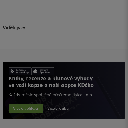
Viděli jste
Knihy, recenze a klubové výhody
ve vaší kapse a naší appce KDčko
Každý měsíc společně přečteme tisíce knih
Více o aplikaci
Více o klubu