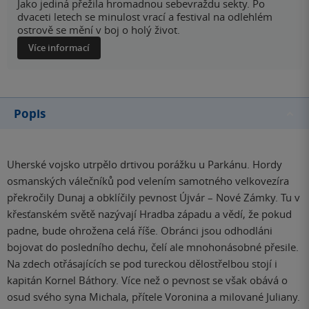
Jako jediná přežila hromadnou sebevraždu sekty. Po
dvaceti letech se minulost vrací a festival na odlehlém
ostrově se mění v boj o holý život.
Více informací
Popis
Uherské vojsko utrpělo drtivou porážku u Parkánu. Hordy
osmanských válečníků pod velením samotného velkovezíra
překročily Dunaj a obklíčily pevnost Újvár – Nové Zámky. Tu v
křesťanském světě nazývají Hradba západu a vědí, že pokud
padne, bude ohrožena celá říše. Obránci jsou odhodláni
bojovat do posledního dechu, čelí ale mnohonásobné přesile.
Na zdech otřásajících se pod tureckou dělostřelbou stojí i
kapitán Kornel Báthory. Více než o pevnost se však obává o
osud svého syna Michala, přítele Voronina a milované Juliany.