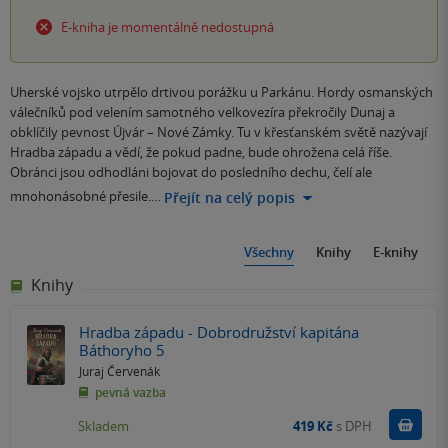
E-kniha je momentálně nedostupná
Uherské vojsko utrpělo drtivou porážku u Parkánu. Hordy osmanských
válečníků pod velením samotného velkovezíra překročily Dunaj a
obklíčily pevnost Újvár – Nové Zámky. Tu v křesťanském světě nazývají
Hradba západu a vědí, že pokud padne, bude ohrožena celá říše.
Obránci jsou odhodláni bojovat do posledního dechu, čelí ale
mnohonásobné přesile.…
Přejít na celý popis
Všechny
Knihy
E-knihy
Knihy
Hradba západu - Dobrodružství kapitána
Báthoryho 5
Juraj Červenák
pevná vazba
Do k
Skladem
419 Kč
s DPH