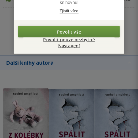
knihovnu!
své jméno a odhalit pravdu o spiknutí, jež ji ohrožuje.
Autorka mě pokaždé dokáže udržet v malém napětí a
Zjistit více
postupně odhaluje osobní život Kay, což přidává příběhu
Zobrazit všechna hodnocení
třešničku na dortu. Nejvíc se vždy těším na jejího manžela
Povolit vše
Adama – ten je veterinář a vždy domů donese nějaké
Přidat hodnocení
Povolit pouze nezbytné
zvířátko, někdy i takové které bych vůbec nečekala a oživí
Nastavení
tím celý příběh. Už se moc těším na další díl.
Další knihy autora