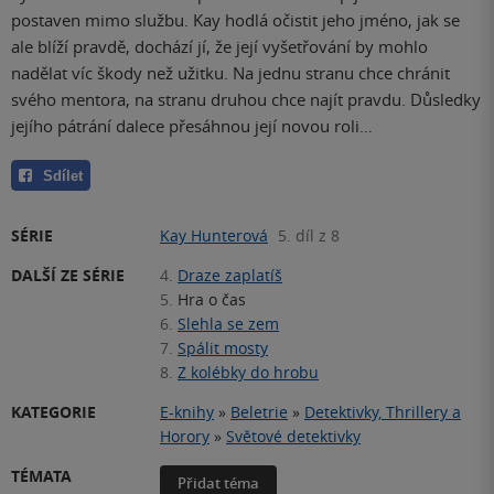
postaven mimo službu. Kay hodlá očistit jeho jméno, jak se
ale blíží pravdě, dochází jí, že její vyšetřování by mohlo
nadělat víc škody než užitku. Na jednu stranu chce chránit
svého mentora, na stranu druhou chce najít pravdu. Důsledky
jejího pátrání dalece přesáhnou její novou roli…
Sdílet
SÉRIE
Kay Hunterová
5. díl z 8
DALŠÍ ZE SÉRIE
4.
Draze zaplatíš
5.
Hra o čas
6.
Slehla se zem
7.
Spálit mosty
8.
Z kolébky do hrobu
KATEGORIE
E-knihy
»
Beletrie
»
Detektivky, Thrillery a
Horory
»
Světové detektivky
TÉMATA
Přidat téma