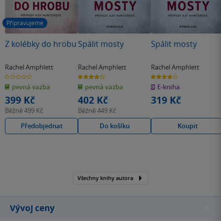
Připravujeme
Z kolébky do hrobu
Spálit mosty
Spálit mosty
Rachel Amphlett
Rachel Amphlett
Rachel Amphlett
0.0
4.0
4.0
z
z
z
pevná vazba
pevná vazba
E-kniha
5
5
5
hvězdiček
hvězdiček
hvězdiček
399 Kč
402 Kč
319 Kč
Běžně
499 Kč
Běžně
449 Kč
Předobjednat
Do košíku
Koupit
Všechny knihy autora
Vývoj ceny