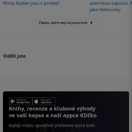
Mony Kasten jsou v prodeji!
autorskou kapitolu.
jako Velikovsky
Články, které stojí za pozornost
Viděli jste
Knihy, recenze a klubové výhody
ve vaší kapse a naší appce KDčko
Každý měsíc společně přečteme tisíce knih