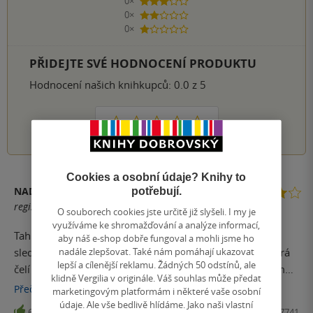
0×
3 hvězdičky
0×
2 hvězdičky
0×
1 hvezdička
PŘIDEJTE SVÉ HODNOCENÍ PRODUKTU
Hodnocení našich knihkupců: 0.0 z 5
1
2
3
4
5
Cookies a osobní údaje? Knihy to
NADĚŽDA BAJTEK ZASADILOVÁ
potřebují.
registrovaný uživatel
O souborech cookies jste určitě již slyšeli. I my je
využíváme ke shromažďování a analýze informací,
Tahle série je úžasná, miluji tyhle jednohubky. Už 5 dílů
aby náš e-shop dobře fungoval a mohli jsme ho
nadále zlepšovat. Také nám pomáhají ukazovat
sledujeme osudy detektiv seržantky Kay Hunterové, která
lepší a cílenější reklamu. Žádných 50 odstínů, ale
čelí nejen složitým kriminálním případům, ale i osobním
klidně Vergilia v originále. Váš souhlas může předat
výzvám a intrikám v policejním sboru. Každý díl přináší
Přečíst
více
marketingovým platformám i některé vaše osobní
nový případ, který Kay musí vyřešit, zatímco se snaží očistit
údaje. Ale vše bedlivě hlídáme. Jako naši vlastní
6
Kniha, Kniha Zlín, 2025, 9788076627741