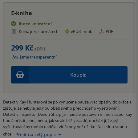
E-kniha
Ihned ke stažení
Kniha je ve formátech
ePUB
mobi
PDF
299 Kč
s DPH
Jsme transparentní
Koupit
Detektiv Kay Hunterová se po vynucené pauze vrací zpátky do práce a
zjišťuje, že nebyla jedinou obětí svého předchozího vyšetřování.
Detektiv inspektor Devon Sharp je i nadále postaven mimo službu. Kay
hodlá očistit jeho jméno, jak se ale blíží pravdě, dochází jí, že její
vyšetřování by mohlo nadělat víc škody než užitku. Na jednu stranu
chce…
Přejít na celý popis