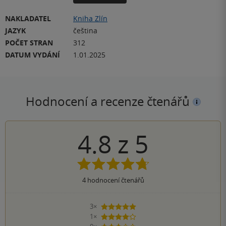
NAKLADATEL
Kniha Zlín
JAZYK
čeština
POČET STRAN
312
DATUM VYDÁNÍ
1.01.2025
Hodnocení a recenze čtenářů
4.8
z
5
4
hodnocení čtenářů
3×
5 hvězdiček
1×
4 hvězdičky