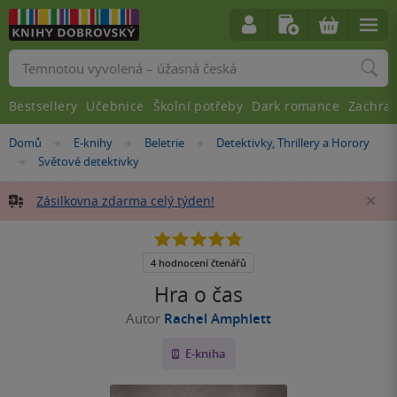
Vyhledávání
Bestsellery
Učebnice
Školní potřeby
Dark romance
Zachra
Nacházíte
Domů
E-knihy
Beletrie
Detektivky, Thrillery a Horory
»
»
»
se
Světové detektivky
»
zde:
Zásilkovna zdarma celý týden!
Za
4.8
z
5
4 hodnocení čtenářů
hvězdiček
Hra o čas
Autor
Rachel Amphlett
E-kniha