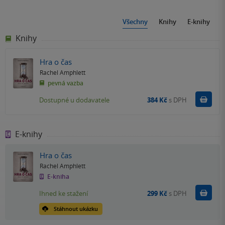
Všechny
Knihy
E-knihy
Knihy
Hra o čas
Rachel Amphlett
pevná vazba
Do k
Dostupné u dodavatele
384 Kč
s DPH
E-knihy
Hra o čas
Rachel Amphlett
E-kniha
Koupit
Ihned ke stažení
299 Kč
s DPH
Stáhnout ukázku