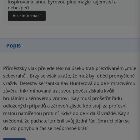
inspirovaná Janou Eyrovou plná magie, tajemství a
nebezpečí.
Více informací
Popis
Příměstský vlak přejede tělo na úseku trati přezdívaném „míle
sebevrahů“. Brzy se však ukáže, že muž byl obětí promyšlené
vraždy. Detektiv seržantka Kay Hunterová dojde k mrazivému
závěru: inkriminovaná trať svou pověst získala kvůli
brutálnímu sériovému vrahovi. Kay musí prošetřit řadu
odložených případů a zároveň zjistit, kdo stojí za profesní
mstou namířenou proti ní. Když dojde k další vraždě, Kay si
uvědomí, že pachatel změnil svůj jízdní řád. Smrtící plán se
dal do pohybu a čas se neúprosně krátí…