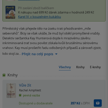
Při zaslání zboží balíčkem
K nákupu nad 699 Kč
dárek zdarma
v hodnotě 249 Kč
Karel IV. v kouzelném kukátku
Příměstský vlak přejede tělo na úseku trati přezdívaném „míle
sebevrahů“. Brzy se však ukáže, že muž byl obětí promyšlené vraždy.
Detektiv seržantka Kay Hunterová dojde k mrazivému závěru:
inkriminovaná trať svou pověst získala kvůli brutálnímu sériovému
vrahovi. Kay musí prošetřit řadu odložených případů a zároveň zjistit,
kdo stojí za…
Přejít na celý popis
Všechny
Knihy
E-knihy
Knihy
Vůle žít
Rachel Amphlett
pevná vazba
Do k
Dostupné u dodavatele
357 Kč
s DPH