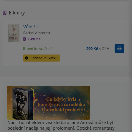
E-knihy
Vůle žít
Rachel Amphlett
E-kniha
Koupit
Ihned ke stažení
299 Kč
s DPH
Stáhnout ukázku
Nad Thornfieldem visí kletba a Jane Airová může být
poslední nadějí na její prolomení. Gotická romantasy