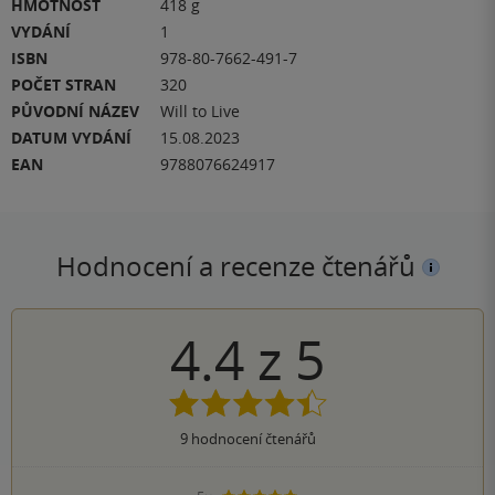
HMOTNOST
418 g
VYDÁNÍ
1
ISBN
978-80-7662-491-7
POČET STRAN
320
PŮVODNÍ NÁZEV
Will to Live
DATUM VYDÁNÍ
15.08.2023
EAN
9788076624917
Hodnocení a recenze čtenářů
4.4
z
5
9
hodnocení čtenářů