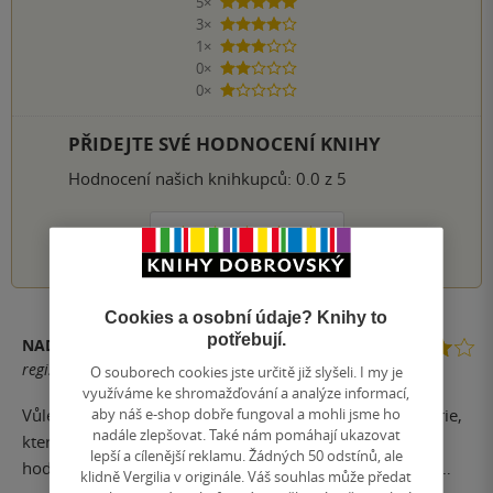
5×
5 hvězdiček
3×
4 hvězdičky
1×
3 hvězdičky
0×
2 hvězdičky
0×
1 hvezdička
PŘIDEJTE SVÉ HODNOCENÍ KNIHY
Hodnocení našich knihkupců: 0.0 z 5
1
2
3
4
5
Cookies a osobní údaje? Knihy to
potřebují.
NADĚŽDA BAJTEK ZASADILOVÁ
registrovaný uživatel
O souborech cookies jste určitě již slyšeli. I my je
využíváme ke shromažďování a analýze informací,
aby náš e-shop dobře fungoval a mohli jsme ho
Vůle žít - jedná se o 2. díl velmi populární zahraniční série,
nadále zlepšovat. Také nám pomáhají ukazovat
která má na goodreads luxusní 4 a více hvězdičkové
lepší a cílenější reklamu. Žádných 50 odstínů, ale
hodnocení. Po dočtení jsem chtěla další díl, tak jsem se
klidně Vergilia v originále. Váš souhlas může předat