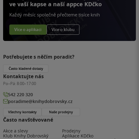
ve vaší kapse a naší appce KDčko
Každý měsíc společně přečteme tisíce knih
Více o aplikaci
Více o klubu
Potřebujete s něčím poradit?
Často kladené dotazy
Kontaktujte nás
Po–Pá:
8:00–17:00
542 220 320
poradime@knihydobrovsky.cz
Všechny kontakty
Naše prodejny
Často navštěvované
Akce a slevy
Prodejny
Klub Knihy Dobrovský
Aplikace KDčko