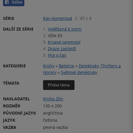
Sdílet
SÉRIE
Kay Hunterová
2. díl z 8
DALŠÍ ZE SÉRIE
1.
Vyděšená k smrti
2.
Vůle žít
3.
Krvavé tajemství
4.
Draze zaplatíš
5.
Hra o čas
KATEGORIE
Knihy
»
Beletrie
»
Detektivky, Thrillery a
Horory
»
Světové detektivky
TÉMATA
Přidat téma
NAKLADATEL
Kniha Zlín
ROZMĚR
130 x 200
PŮVODNÍ JAZYK
angličtina
JAZYK
čeština
VAZBA
pevná vazba