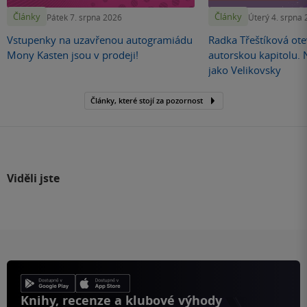
Články
Články
Pátek 7. srpna 2026
Úterý 4. srpna
Vstupenky na uzavřenou autogramiádu
Radka Třeštíková otev
Mony Kasten jsou v prodeji!
autorskou kapitolu.
jako Velikovsky
Články, které stojí za pozornost
Viděli jste
Knihy, recenze a klubové výhody