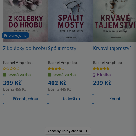
Připravujeme
Z kolébky do hrobu
Spálit mosty
Krvavé tajemství
Rachel Amphlett
Rachel Amphlett
Rachel Amphlett
0.0
4.0
4.8
z
z
z
pevná vazba
pevná vazba
E-kniha
5
5
5
hvězdiček
hvězdiček
hvězdiček
399 Kč
402 Kč
299 Kč
Běžně
499 Kč
Běžně
449 Kč
Předobjednat
Do košíku
Koupit
Všechny knihy autora