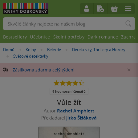
Vyhledávání
Bestsellery
Učebnice
Školní potřeby
Dark romance
Zachra
Nacházíte
Domů
Knihy
Beletrie
Detektivky, Thrillery a Horory
»
»
»
se
Světové detektivky
»
zde:
Zásilkovna zdarma celý týden!
Za
4.4
z
5
9 hodnocení čtenářů
hvězdiček
Vůle žít
Autor
Rachel Amphlett
Překladatel
Jitka Šišáková