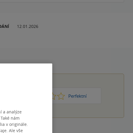
DÁNÍ
12.01.2026
1
2
3
4
5
Nic moc
Perfektní
í a analýze
. Také nám
ia v originále.
je. Ale vše