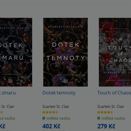
k zmaru
Dotek temnoty
Touch of Chao
 St. Clair
Scarlett St. Clair
Scarlett St. Clair
4.5
4.4
z
z
á vazba
měkká vazba
měkká vazba
5
5
k
hvězdiček
hvězdiček
Kč
402 Kč
279 Kč