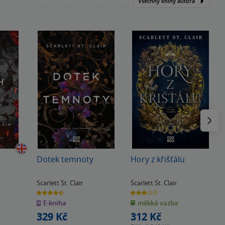
Všechny knihy autora
Následu
s
Dotek temnoty
Hory z křišťálu
Scarlett St. Clair
Scarlett St. Clair
4.5
2.9
z
z
E-kniha
měkká vazba
5
5
hvězdiček
hvězdiček
329 Kč
312 Kč