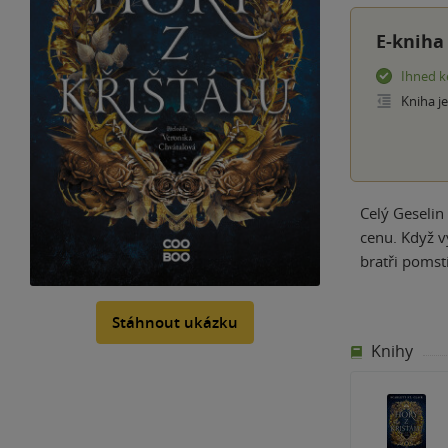
E-kniha
Ihned k
Kniha j
Celý Geselin
cenu. Když v
bratři pomst
Stáhnout ukázku
Knihy