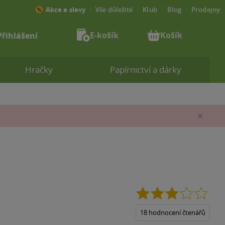
Akce a slevy
Vše důležité
Klub
Blog
Prodejny
E-košík
Košík
Přihlášení
Hračky
Papírnictví a dárky
Zav
2.9
z
5
18 hodnocení čtenářů
hvězd