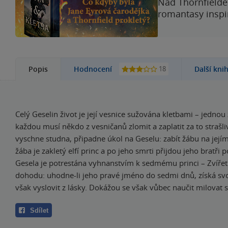
Nad Thornfieldem
romantasy inspi
18
Popis
Hodnocení
Další kni
Celý Geselin život je její vesnice sužována kletbami – jednou
každou musí někdo z vesničanů zlomit a zaplatit za to strašl
vyschne studna, připadne úkol na Geselu: zabít žábu na jejím
žába je zakletý elfí princ a po jeho smrti přijdou jeho bratři 
Gesela je potrestána vyhnanstvím k sedmému princi – Zvířeti
dohodu: uhodne-li jeho pravé jméno do sedmi dnů, získá s
však vyslovit z lásky. Dokážou se však vůbec naučit milovat 
Sdílet