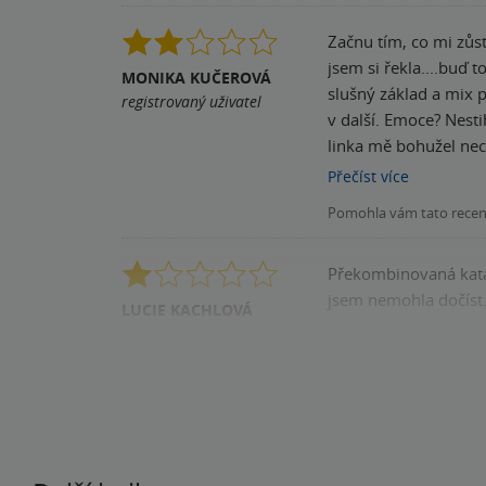
Začnu tím, co mi zůst
jsem si řekla....buď to bude gen
MONIKA KUČEROVÁ
slušný základ a mix p
registrovaný uživatel
v další. Emoce? Nestihly vystoupit. Logika? Na dovolené. A to koření, co mělo dodat šmrnc? Někde se po cestě vysypalo. Romantická
linka mě bohužel nec
nepřijít. Gesela měla
Přečíst
více
plnohodnotný idiot, který 
Pomohla vám tato rece
bez označení kapitol
seznamu, chaotický v praxi. Ke konci to bylo o něco lepší, atmosféra na mě konečně začala dýchla a j
Překombinovaná katas
mělo vypadat celou dobu. Škoda, že jsm
jsem nemohla dočíst.
Obrovský potenciál, 
LUCIE KACHLOVÁ
registrovaný uživatel
Pomohla vám tato rece