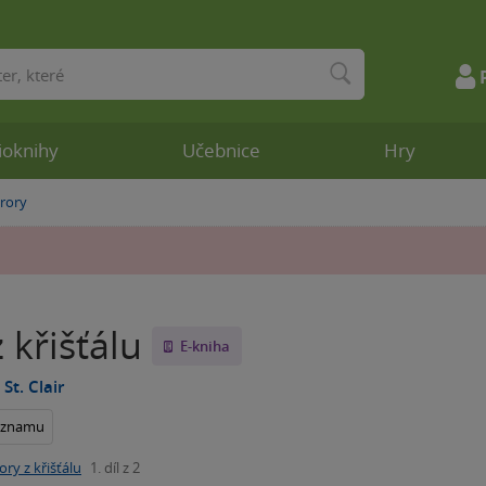
ioknihy
Učebnice
Hry
rory
 křišťálu
E-kniha
 St. Clair
seznamu
ory z křišťálu
1. díl z 2