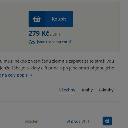
Koupit
279 Kč
s DPH
Jsme transparentní
u musí někdo z vesničanů zlomit a zaplatit za to strašlivou
nže žába je zakletý elfí princ a po jeho smrti přijdou jeho
t na celý popis
Všechny
Knihy
E-knihy
Do košík
Skladem
312 Kč
s DPH