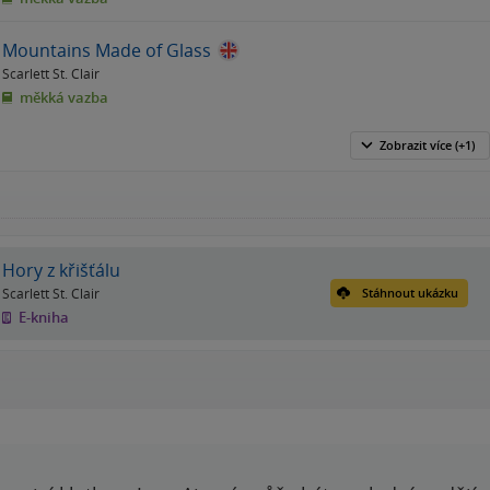
Mountains Made of Glass
Scarlett St. Clair
měkká vazba
Zobrazit
více
(+1)
Hory z křišťálu
Scarlett St. Clair
Stáhnout ukázku
E-kniha