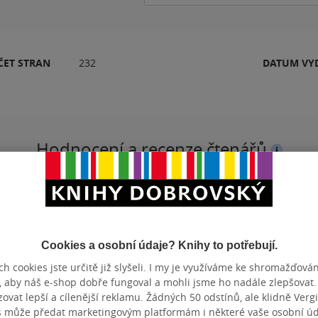
ČET STRAN
232
DATUM VY
Hodnocení a recenze čtenářů
PŘIDEJTE SVÉ HODNOCENÍ PRODUKTU
Hodnocení našich knihkupců: 0.0 z 5
Cookies a osobní údaje? Knihy to potřebují.
h cookies jste určitě již slyšeli. I my je využíváme ke shromažďován
, aby náš e-shop dobře fungoval a mohli jsme ho nadále zlepšovat
vat lepší a cílenější reklamu. Žádných 50 odstínů, ale klidně Vergil
s může předat marketingovým platformám i některé vaše osobní úda