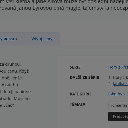
 visí kletba a Jane Airová může být poslední nadějí n
rovaná Janou Eyrovou plná magie, tajemství a nebezp
hy autora
Vývoj ceny
 za druhou,
SÉRIE
Hory z kři
ivou cenu. Když
DALŠÍ ZE SÉRIE
1.
Hory z k
 dně. Jenže
2.
Jablka z
pomstít ho.
. Ten jí nabídne
KATEGORIE
E-knihy
»
vobodu. Musí ho
TÉMATA
se včas?
romantas
Přidat 