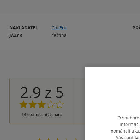
NAKLADATEL
CooBoo
PO
JAZYK
čeština
2.9
z
5
2×
5 hvězdiček
4×
4 hvězdičky
5×
3 hvězdičky
5×
2 hvězdičky
2×
18
hodnocení čtenářů
1 hvezdička
O souborec
informací
pomáhají ukazo
Váš souhla