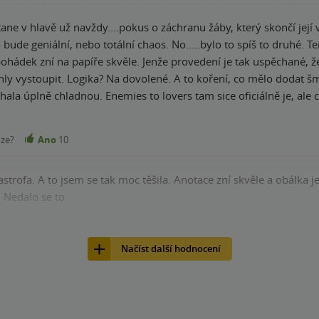
ane v hlavě už navždy....pokus o záchranu žáby, který skončí její 
iální, nebo totální chaos. No…..bylo to spíš to druhé. Temná pohádková atmosféra funguje, svět má
ohádek zní na papíře skvěle. Jenže provedení je tak uspěchané, že
hala úplně chladnou. Enemies to lovers tam sice oficiálně je, ale
 být drsná a chytrá, místo toho jsem na ni chtěla občas křičet. A 
vás nepřesvědčí ani jako romantický hrdina, ani jako prokletý temný princ. Vypráv
nze?
Ano
10
 je matoucí, vedlejší postavy jsou zapomenutelné a děj je tako
á si říkala....aha, tak takhle to
trofa. A to jsem se tak moc těšila. Anotace zní skvěle a obálka 
e se tam dostali až tak pozdě. Celkově jsem po dočtení zůstala spíš rozpačitá než nadšená.
 Nedalo se to.
průměrné provedení. Ne špatné, ne skvělé… prostě 2,5 hvězdy a 
nze?
Ano
7
Načíst další hodnocení