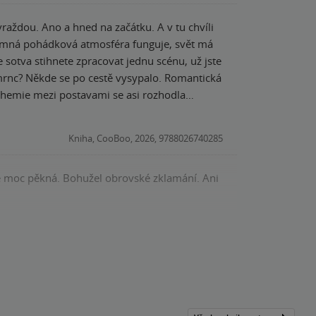
vraždou. Ano a hned na začátku. A v tu chvíli
 sotva stihnete zpracovat jednu scénu, už jste
 chemie mezi postavami se asi rozhodla
Casamir…..necharismatická bestie, ale
ění ze dvou pohledů
Kniha, CooBoo, 2026, 9788026740285
vý pohádkový mix všeho možného, zajímavý na
je moc pěkná. Bohužel obrovské zklamání. Ani
lehce zvednuté obočí.
Kniha, CooBoo, 2026, 9788026740285