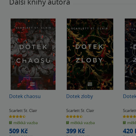
Další knihy autora
Dotek chaosu
Dotek zloby
Dote
Scarlett St. Clair
Scarlett St. Clair
Scarlett
4.4
4.5
4.5
z
z
z
měkká vazba
měkká vazba
měkk
5
5
5
hvězdiček
hvězdiček
hvězdiče
509 Kč
399 Kč
420 