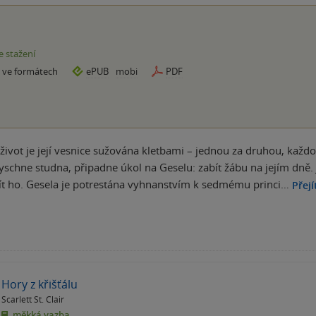
e stažení
e ve formátech
ePUB
mobi
PDF
 život je její vesnice sužována kletbami – jednou za druhou, každo
yschne studna, připadne úkol na Geselu: zabít žábu na jejím dně. Je
ít ho. Gesela je potrestána vyhnanstvím k sedmému princi…
Přejí
Hory z křišťálu
Scarlett St. Clair
měkká vazba