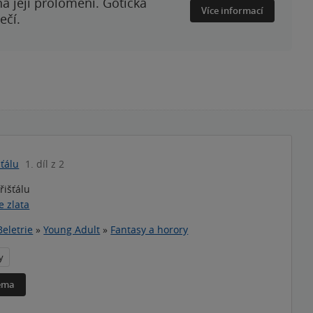
a její prolomení. Gotická
Více informací
ečí.
šťálu
1. díl z 2
řišťálu
e zlata
Beletrie
»
Young Adult
»
Fantasy a horory
y
téma