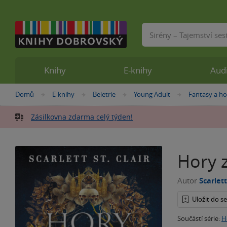
Vyhledávání
Knihy
E-knihy
Aud
Nacházíte
Domů
E-knihy
Beletrie
Young Adult
Fantasy a ho
»
»
»
»
se
zde:
Zásilkovna zdarma celý týden!
Hory z
Autor
Scarlett
Uložit do 
Součástí série:
H