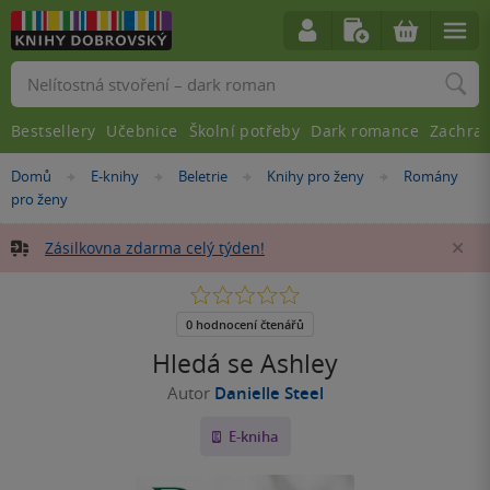
Vyhledávání
Bestsellery
Učebnice
Školní potřeby
Dark romance
Zachra
Nacházíte
Domů
E-knihy
Beletrie
Knihy pro ženy
Romány
»
»
»
»
se
pro ženy
zde:
Zásilkovna zdarma celý týden!
Za
0.0
z
5
0 hodnocení čtenářů
hvězdiček
Hledá se Ashley
Autor
Danielle Steel
E-kniha