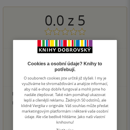
0.0
z
5
0
hodnocení čtenářů
0×
5 hvězdiček
0×
4 hvězdičky
Cookies a osobní údaje? Knihy to
0×
3 hvězdičky
potřebují.
0×
2 hvězdičky
O souborech cookies jste určitě již slyšeli. I my je
0×
1 hvezdička
využíváme ke shromažďování a analýze informací,
aby náš e-shop dobře fungoval a mohli jsme ho
PŘIDEJTE SVÉ HODNOCENÍ PRODUKTU
nadále zlepšovat. Také nám pomáhají ukazovat
lepší a cílenější reklamu. Žádných 50 odstínů, ale
Hodnocení našich knihkupců: 0.0 z 5
klidně Vergilia v originále. Váš souhlas může předat
marketingovým platformám i některé vaše osobní
údaje. Ale vše bedlivě hlídáme. Jako naši vlastní
1
2
3
4
5
knihovnu!