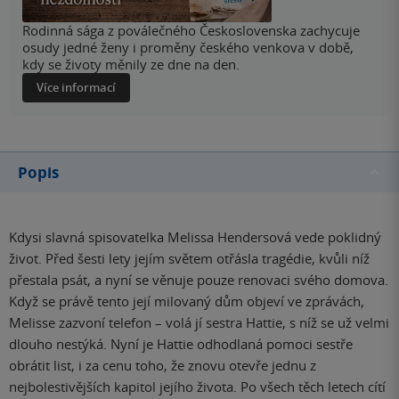
Rodinná sága z poválečného Československa zachycuje
osudy jedné ženy i proměny českého venkova v době,
kdy se životy měnily ze dne na den.
Více informací
Popis
Kdysi slavná spisovatelka Melissa Hendersová vede poklidný
život. Před šesti lety jejím světem otřásla tragédie, kvůli níž
přestala psát, a nyní se věnuje pouze renovaci svého domova.
Když se právě tento její milovaný dům objeví ve zprávách,
Melisse zazvoní telefon – volá jí sestra Hattie, s níž se už velmi
dlouho nestýká. Nyní je Hattie odhodlaná pomoci sestře
obrátit list, i za cenu toho, že znovu otevře jednu z
nejbolestivějších kapitol jejího života. Po všech těch letech cítí