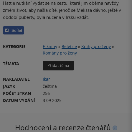
Hattie nutkání vydat se na cestu, která jim oběma navždy
změní život, aby našla dítě, jehož se Melissa dávno, ještě v
období puberty, byla nucena v Irsku vzdát.
Sdílet
KATEGORIE
E-knihy
»
Beletrie
»
Knihy pro ženy
»
Romány pro ženy
TÉMATA
Přidat téma
NAKLADATEL
Ikar
JAZYK
čeština
POČET STRAN
256
DATUM VYDÁNÍ
3.09.2025
Hodnocení a recenze čtenářů