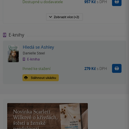
Do k
Dostupné u dodavatele
957 Kč
s DPH
Zobrazit
více
(+2)
E-knihy
Hledá se Ashley
Danielle Steel
E-kniha
Koupit
Ihned ke stažení
279 Kč
s DPH
Stáhnout ukázku