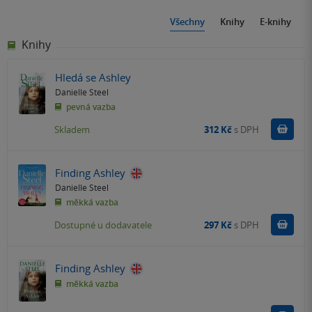
Všechny
Knihy
E-knihy
Knihy
Hledá se Ashley
Danielle Steel
pevná vazba
Do k
Skladem
312 Kč
s DPH
Finding Ashley
Danielle Steel
měkká vazba
Do k
Dostupné u dodavatele
297 Kč
s DPH
Finding Ashley
měkká vazba