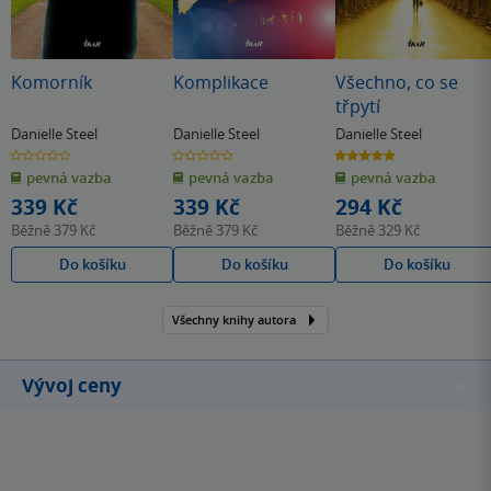
Komorník
Komplikace
Všechno, co se
třpytí
Danielle Steel
Danielle Steel
Danielle Steel
0.0
0.0
5.0
z
z
z
pevná vazba
pevná vazba
pevná vazba
5
5
5
hvězdiček
hvězdiček
hvězdiček
339 Kč
339 Kč
294 Kč
Běžně
379 Kč
Běžně
379 Kč
Běžně
329 Kč
Do košíku
Do košíku
Do košíku
Všechny knihy autora
Vývoj ceny