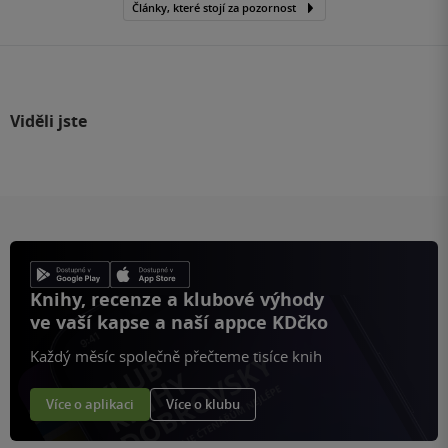
Články, které stojí za pozornost
Viděli jste
Knihy, recenze a klubové výhody
ve vaší kapse a naší appce KDčko
Každý měsíc společně přečteme tisíce knih
Více o aplikaci
Více o klubu