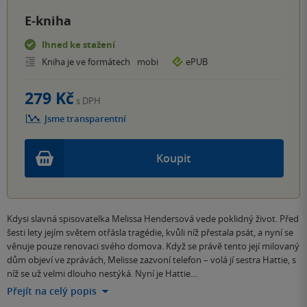
E-kniha
Ihned ke stažení
Kniha je ve formátech
mobi
ePUB
279 Kč
s DPH
Jsme transparentní
Koupit
Kdysi slavná spisovatelka Melissa Hendersová vede poklidný život. Před
šesti lety jejím světem otřásla tragédie, kvůli níž přestala psát, a nyní se
věnuje pouze renovaci svého domova. Když se právě tento její milovaný
dům objeví ve zprávách, Melisse zazvoní telefon – volá jí sestra Hattie, s
níž se už velmi dlouho nestýká. Nyní je Hattie…
Přejít na celý popis