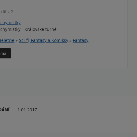
 díl z 2
lchymistky
lchymistky - Královské turné
Beletrie
»
Sci-fi, Fantasy a Komiksy
»
Fantasy
téma
DÁNÍ
1.01.2017