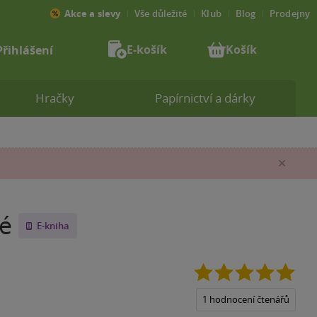
Akce a slevy
Vše důležité
Klub
Blog
Prodejny
E-košík
Košík
Přihlášení
Hračky
Papírnictví a dárky
Zav
né
E-kniha
5.0
z
5
1 hodnocení čtenářů
hvěz