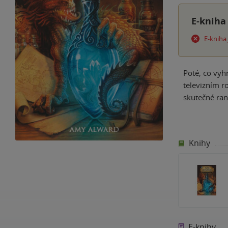
E-kniha
E-kniha
Poté, co vyh
televizním r
skutečné ra
Knihy
E-knihy