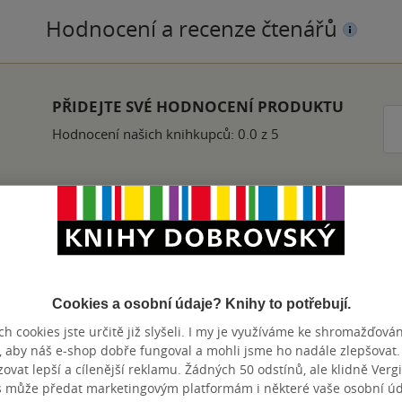
Hodnocení a recenze čtenářů
PŘIDEJTE SVÉ HODNOCENÍ PRODUKTU
Hodnocení našich knihkupců: 0.0 z 5
Přidat hodnocení
Cookies a osobní údaje? Knihy to potřebují.
h cookies jste určitě již slyšeli. I my je využíváme ke shromažďován
, aby náš e-shop dobře fungoval a mohli jsme ho nadále zlepšovat
vat lepší a cílenější reklamu. Žádných 50 odstínů, ale klidně Vergil
s může předat marketingovým platformám i některé vaše osobní úda