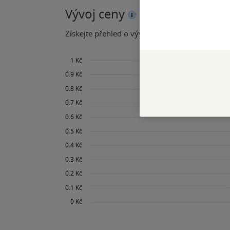
Vývoj ceny
Získejte přehled o vývoji ceny za posledních 60