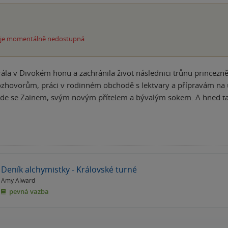
 je momentálně nedostupná
rála v Divokém honu a zachránila život následnici trůnu princezn
ozhovorům, práci v rodinném obchodě s lektvary a přípravám na 
nde se Zainem, svým novým přítelem a bývalým sokem. A hned t
Deník alchymistky - Královské turné
Amy Alward
pevná vazba