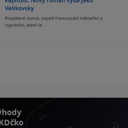
kapitolu. Nový román vydá jako
Velikovsky
Rozpálené slunce, ospalé francouzské městečko a
vyprávění, které se...
výhody
 KDčko