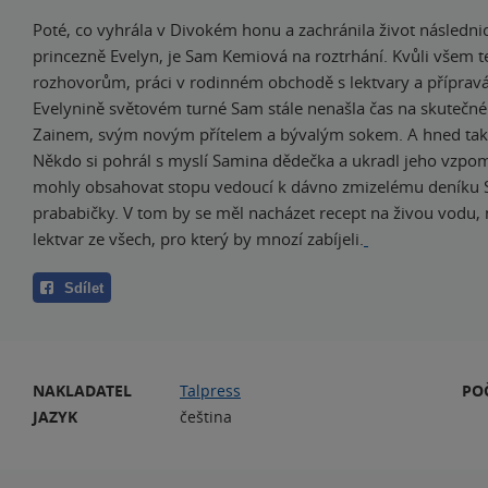
Poté, co vyhrála v Divokém honu a zachránila život následnic
princezně Evelyn, je Sam Kemiová na roztrhání. Kvůli všem t
rozhovorům, práci v rodinném obchodě s lektvary a příprav
Evelynině světovém turné Sam stále nenašla čas na skutečné
Zainem, svým novým přítelem a bývalým sokem. A hned
tak
Někdo si pohrál s myslí Samina dědečka a ukradl jeho vzpom
mohly obsahovat stopu vedoucí k dávno zmizelému deníku
prababičky. V tom by se měl nacházet recept na živou vodu,
lektvar ze všech, pro který by mnozí zabíjeli.
Sdílet
NAKLADATEL
Talpress
PO
JAZYK
čeština