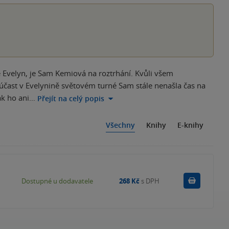
ě Evelyn, je Sam Kemiová na roztrhání. Kvůli všem
účast v Evelynině světovém turné Sam stále nenašla čas na
ak ho ani…
Přejít na celý popis
Všechny
Knihy
E-knihy
Do košík
Dostupné u dodavatele
268 Kč
s DPH