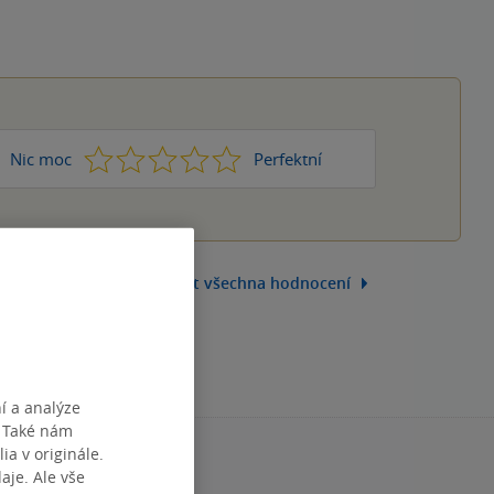
1
2
3
4
5
Nic moc
Perfektní
Zobrazit všechna hodnocení
í a analýze
. Také nám
ia v originále.
je. Ale vše