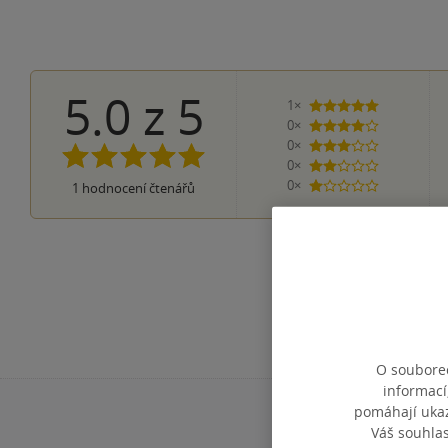
5.0
z
5
1×
5 hvězdiček
0×
4 hvězdičky
0×
3 hvězdičky
0×
2 hvězdičky
0×
1
hodnocení čtenářů
1 hvezdička
O souborec
informací
pomáhají ukazo
Váš souhla