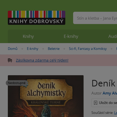
Vyhledávání
Knihy
E-knihy
Aud
Nacházíte
Domů
E-knihy
Beletrie
Sci-fi, Fantasy a Komiksy
»
»
»
se
zde:
Zásilkovna zdarma celý týden!
Deník 
Nedostupné
Autor
Amy Al
Uložit do 
Součástí série:
L