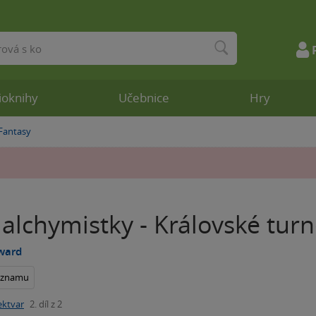
ioknihy
Učebnice
Hry
Fantasy
»
alchymistky - Královské tur
ward
seznamu
ektvar
2. díl z 2