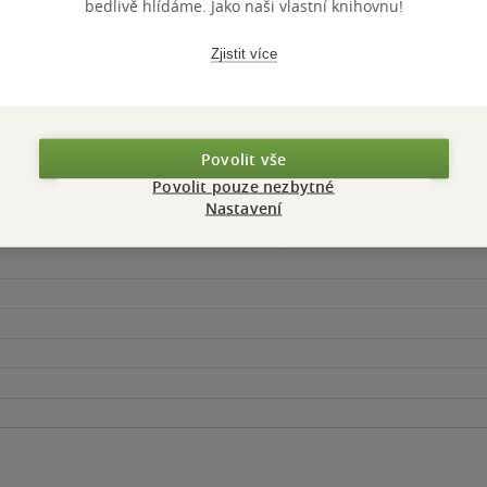
bedlivě hlídáme. Jako naši vlastní knihovnu!
Zjistit více
Maloobchodní 
 dní.
Povolit vše
Povolit pouze nezbytné
Nastavení