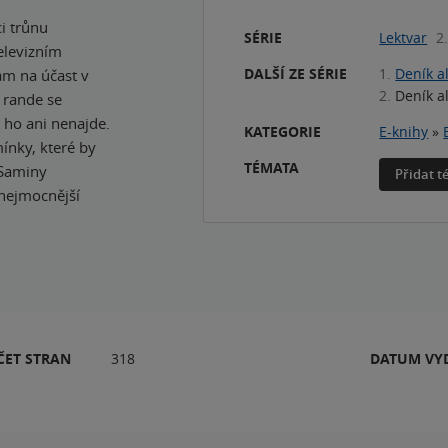
i trůnu
SÉRIE
Lektvar
2.
elevizním
DALŠÍ ZE SÉRIE
1.
Deník a
ám na účast v
2.
Deník a
 rande se
 ho ani nenajde.
KATEGORIE
E-knihy
»
ínky, které by
TÉMATA
 Saminy
Přidat 
 nejmocnější
ČET STRAN
318
DATUM VY