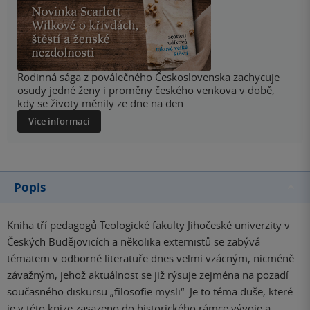
Rodinná sága z poválečného Československa zachycuje
osudy jedné ženy i proměny českého venkova v době,
kdy se životy měnily ze dne na den.
Více informací
Popis
Kniha tří pedagogů Teologické fakulty Jihočeské univerzity v
Českých Budějovicích a několika externistů se zabývá
tématem v odborné literatuře dnes velmi vzácným, nicméně
závažným, jehož aktuálnost se již rýsuje zejména na pozadí
současného diskursu „filosofie mysli“. Je to téma duše, které
je v této knize zasazeno do historického rámce vývoje a