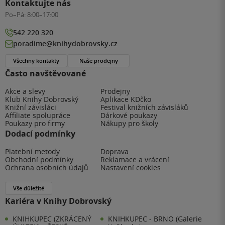
Kontaktujte nás
Po–Pá:
8:00–17:00
542 220 320
poradime@knihydobrovsky.cz
Všechny kontakty
Naše prodejny
Často navštěvované
Akce a slevy
Prodejny
Klub Knihy Dobrovský
Aplikace KDčko
Knižní závisláci
Festival knižních závisláků
Affiliate spolupráce
Dárkové poukazy
Poukazy pro firmy
Nákupy pro školy
Dodací podmínky
Platební metody
Doprava
Obchodní podmínky
Reklamace a vrácení
Ochrana osobních údajů
Nastavení cookies
Vše důležité
Kariéra v Knihy Dobrovský
KNIHKUPEC (ZKRÁCENÝ
KNIHKUPEC - BRNO (Galerie