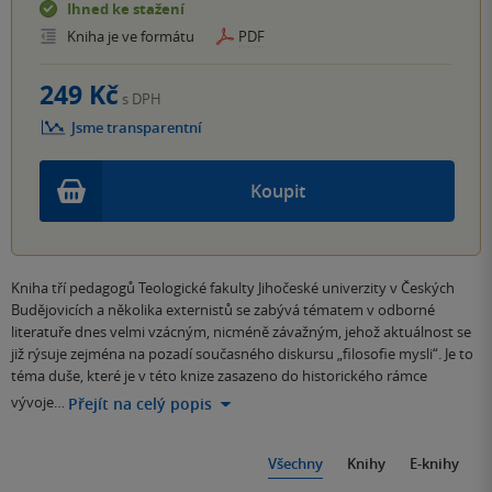
Ihned ke stažení
Kniha je ve formátu
PDF
249 Kč
s DPH
Jsme transparentní
Koupit
Kniha tří pedagogů Teologické fakulty Jihočeské univerzity v Českých
Budějovicích a několika externistů se zabývá tématem v odborné
literatuře dnes velmi vzácným, nicméně závažným, jehož aktuálnost se
již rýsuje zejména na pozadí současného diskursu „filosofie mysli“. Je to
téma duše, které je v této knize zasazeno do historického rámce
vývoje…
Přejít na celý popis
Všechny
Knihy
E-knihy