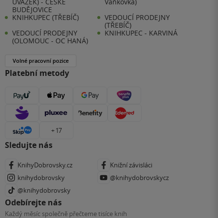
ÚVAZEK) - ČESKÉ
Vaňkovka)
BUDĚJOVICE
KNIHKUPEC (TŘEBÍČ)
VEDOUCÍ PRODEJNY
(TŘEBÍČ)
VEDOUCÍ PRODEJNY
KNIHKUPEC - KARVINÁ
(OLOMOUC - OC HANÁ)
Volné pracovní pozice
Platební metody
+ 17
Sledujte nás
KnihyDobrovsky.cz
Knižní závisláci
knihydobrovsky
@knihydobrovskycz
@knihydobrovsky
Odebírejte nás
Každý měsíc společně přečteme tisíce knih