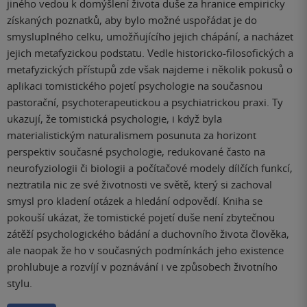
jiného vedou k domýšlení života duše za hranice empiricky
získaných poznatků, aby bylo možné uspořádat je do
smysluplného celku, umožňujícího jejich chápání, a nacházet
jejich metafyzickou podstatu. Vedle historicko-filosofických a
metafyzických přístupů zde však najdeme i několik pokusů o
aplikaci tomistického pojetí psychologie na současnou
pastorační, psychoterapeutickou a psychiatrickou praxi. Ty
ukazují, že tomistická psychologie, i když byla
materialistickým naturalismem posunuta za horizont
perspektiv současné psychologie, redukované často na
neurofyziologii či biologii a počítačové modely dílčích funkcí,
neztratila nic ze své životnosti ve světě, který si zachoval
smysl pro kladení otázek a hledání odpovědí. Kniha se
pokouší ukázat, že tomistické pojetí duše není zbytečnou
zátěží psychologického bádání a duchovního života člověka,
ale naopak že ho v současných podmínkách jeho existence
prohlubuje a rozvíjí v poznávání i ve způsobech životního
stylu.