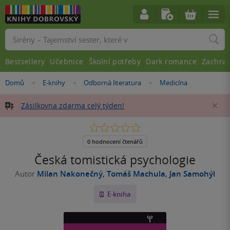
Vyhledávání
Bestsellery
Učebnice
Školní potřeby
Dark romance
Zachra
Nacházíte
Domů
E-knihy
Odborná literatura
Medicína
»
»
»
se
zde:
Zásilkovna zdarma celý týden!
Za
0.0
z
5
0 hodnocení čtenářů
hvězdiček
Česká tomistická psychologie
Autor
Milan Nakonečný
,
Tomáš Machula
,
Jan Samohýl
E-kniha