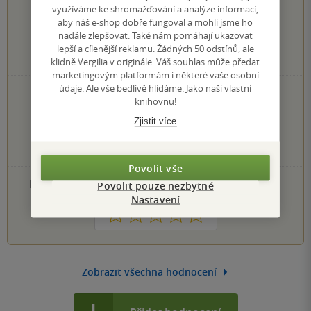
0.0
z
5
využíváme ke shromažďování a analýze informací,
aby náš e-shop dobře fungoval a mohli jsme ho
nadále zlepšovat. Také nám pomáhají ukazovat
lepší a cílenější reklamu. Žádných 50 odstínů, ale
0
hodnocení čtenářů
klidně Vergilia v originále. Váš souhlas může předat
marketingovým platformám i některé vaše osobní
údaje. Ale vše bedlivě hlídáme. Jako naši vlastní
0×
5 hvězdiček
knihovnu!
0×
4 hvězdičky
Zjistit více
0×
3 hvězdičky
0×
2 hvězdičky
0×
1 hvezdička
Povolit vše
PŘIDEJTE SVÉ HODNOCENÍ PRODUKTU
Povolit pouze nezbytné
Nastavení
1
2
3
4
5
Zobrazit všechna hodnocení