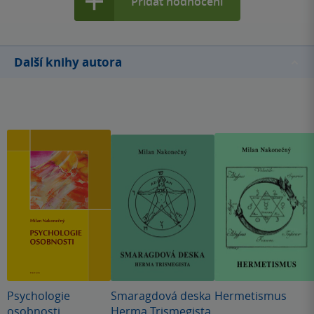
Přidat hodnocení
Další knihy autora
Psychologie
Smaragdová deska
Hermetismus
osobnosti
Herma Trismegista