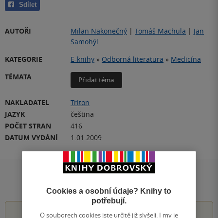
Sdílet
AUTOŘI
Milan Nakonečný
|
Tomáš Machula
|
Jan
Samohýl
KATEGORIE
E-knihy
»
Odborná literatura
»
Medicína
TÉMATA
Přidat téma
NAKLADATEL
Triton
JAZYK
čeština
POČET STRAN
416
DATUM VYDÁNÍ
1.01.2009
Hodnocení a recenze čtenářů
Cookies a osobní údaje? Knihy to
potřebují.
O souborech cookies jste určitě již slyšeli. I my je