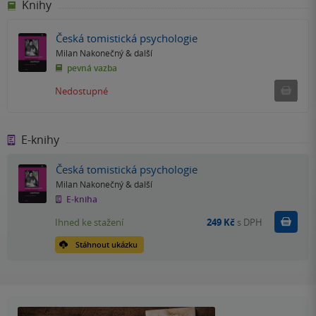
Knihy
Česká tomistická psychologie
Milan Nakonečný
& další
pevná vazba
Ned
Nedostupné
E-knihy
Česká tomistická psychologie
Milan Nakonečný
& další
E-kniha
Koupit
Ihned ke stažení
249 Kč
s DPH
Stáhnout ukázku