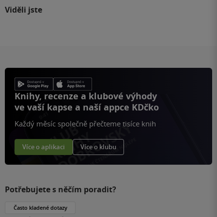
Viděli jste
Knihy, recenze a klubové výhody
ve vaší kapse a naší appce KDčko
Každý měsíc společně přečteme tisíce knih
Více o aplikaci
Více o klubu
Potřebujete s něčím poradit?
Často kladené dotazy