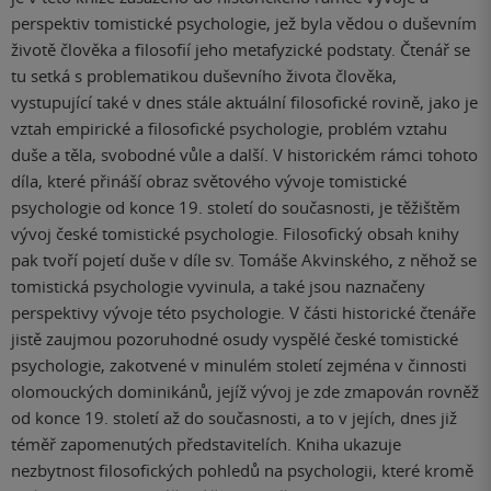
perspektiv tomistické psychologie, jež byla vědou o duševním
životě člověka a filosofií jeho metafyzické podstaty. Čtenář se
tu setká s problematikou duševního života člověka,
vystupující také v dnes stále aktuální filosofické rovině, jako je
vztah empirické a filosofické psychologie, problém vztahu
duše a těla, svobodné vůle a další. V historickém rámci tohoto
díla, které přináší obraz světového vývoje tomistické
psychologie od konce 19. století do současnosti, je těžištěm
vývoj české tomistické psychologie. Filosofický obsah knihy
pak tvoří pojetí duše v díle sv. Tomáše Akvinského, z něhož se
tomistická psychologie vyvinula, a také jsou naznačeny
perspektivy vývoje této psychologie. V části historické čtenáře
jistě zaujmou pozoruhodné osudy vyspělé české tomistické
psychologie, zakotvené v minulém století zejména v činnosti
olomouckých dominikánů, jejíž vývoj je zde zmapován rovněž
od konce 19. století až do současnosti, a to v jejích, dnes již
téměř zapomenutých představitelích. Kniha ukazuje
nezbytnost filosofických pohledů na psychologii, které kromě