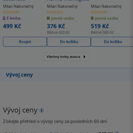
Milan Nakonečný
Milan Nakonečný
Milan Nakonečný
0.0
0.0
0.0
z
z
z
E-kniha
pevná vazba
pevná vazba
5
5
5
hvězdiček
hvězdiček
hvězdiček
499 Kč
376 Kč
519 Kč
Běžně
420 Kč
Běžně
580 Kč
Koupit
Do košíku
Do košíku
Všechny knihy autora
Vývoj ceny
Vývoj ceny
Získejte přehled o vývoji ceny za posledních 60 dní.